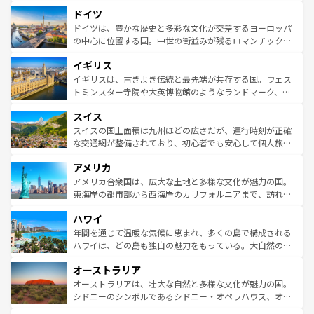
といった象徴的なスポットから、田舎町の古風な美しさま
せる。地方によって風土や気候が異なるスペインはその個
ドイツ
で、幅広い魅力が詰まっている。華麗な宮殿、歴史的な大
性で訪れる人を魅了する。 なお、新着のスペイン情報は
コ
聖堂、美しいビーチ、そして豊かな自然が、訪れる者を心
ドイツは、豊かな歴史と多彩な文化が交差するヨーロッパ
ンテンツ一覧
を参照してほしい。
から魅了する。また、フランスは美食の国としても知ら
の中心に位置する国。中世の街並みが残るロマンチック街
れ、フランス料理はユネスコ無形文化遺産にも登録されて
道から、未来を先取りするようなモダンな都市まで多様な
イギリス
いる。シャンパンの発祥地であるランス、プロヴァンスの
顔を持つこの国は、どこを歩いても飽きることがない。ベ
香り高いラベンダー畑など、多彩な楽しみ方が可能だ。さ
ルリンの文化的活気、バイエルン州のアルプスの絶景、そ
イギリスは、古きよき伝統と最先端が共存する国。ウェス
らに、パリ以外の地域にも魅力が溢れており、どの街角に
してライン川沿いのワイン畑といった風景は必見。ビール
トミンスター寺院や大英博物館のようなランドマーク、歴
も豊かな歴史と文化が息づいている。パリ以外の個性あふ
とソーセージを味わいながら地元の人と過ごす楽しい時間
史ある大学都市、美しい丘陵地帯や牧歌的な風景など、エ
れる地方に足を運ぶとそれぞれで全く異なる文化を体験で
スイス
は、お酒好きな人にはぜひ体験してほしい。 なお、新着の
リアごとに異なる魅力がある。また、優雅なアフタヌーン
きるだろう。 なお、新着のフランス情報は
コンテンツ一覧
ドイツ情報は
コンテンツ一覧
を参照してほしい。
ティー、ビール好きにはたまらない英国パブ、サッカー観
スイスの国土面積は九州ほどの広さだが、運行時刻が正確
を参照してほしい。
戦など、本場だからこそできる体験も豊富。イギリスを旅
な交通網が整備されており、初心者でも安心して個人旅行
して楽しみつくそう。 なお、新着のイギリス情報は
コンテ
を楽しめる。日本同様に時刻表どおりの旅が可能だ。中世
アメリカ
ンツ一覧
を参照してほしい。
の建物がそのまま残る町や、スイスならではのユニークな
博物館もあり、アルプス観光だけでなく町歩きも満喫する
アメリカ合衆国は、広大な土地と多様な文化が魅力の国。
ことができる。国民の所得が高いため物価も高いが、旅行
東海岸の都市部から西海岸のカリフォルニアまで、訪れる
者向けの交通パス提供のサービスもあり、うまく活用すれ
場所ごとに異なる風景と体験が待っている。ニューヨーク
ハワイ
ば市内交通費無料で観光を楽しむこともできる。 なお、新
のような巨大都市は、観光、ショッピング、エンターテイ
着のスイス情報は
コンテンツ一覧
を参照してほしい。
ンメントが詰まった刺激的なスポットだ。一方、アメリカ
年間を通じて温暖な気候に恵まれ、多くの島で構成される
西部には大自然が広がり、グランドキャニオンやイエロー
ハワイは、どの島も独自の魅力をもっている。大自然の神
ストーン国立公園といった絶景が堪能できる。さらに、南
秘を感じたいなら、火山が生み出した壮大な景観を誇るハ
オーストラリア
部のニューオーリンズでは、音楽と美食が融合した独特の
ワイ島は見逃せない。また、定番の観光地といえばオアフ
文化が魅力。旅行者はアメリカの各地域で異なる魅力を楽
島だが、静かな自然を求めるならマウイ島やカウアイ島が
オーストラリアは、壮大な自然と多様な文化が魅力の国。
しみながら、その多様性と豊かな歴史を感じることができ
おすすめ。エメラルドグリーンに輝く海をはじめ、豊かな
シドニーのシンボルであるシドニー・オペラハウス、オー
るだろう。車でのロードトリップや列車の旅も、アメリカ
文化や歴史が息づいている。「アロハスピリット」と呼ば
ストラリア東海岸北部に広がる大サンゴ礁地帯グレートバ