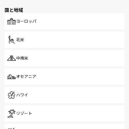
園や自然保護区など、自然が調和した近代的な景観と文化
の多様性あふれるカラフルな町は、どこを歩いても新しい
国と地域
発見がある。さらに、治安のよさや充実した公共交通機関
も、旅行者にとっては魅力的なポイント。グルメも豊富
で、ホーカーズは地元の風情を楽しめる外せないスポット
ヨーロッパ
だ。訪れる人を飽きさせないシンガポールで、多様な魅力
を体感しよう。 なお、新着のシンガポール情報は
コンテン
ツ一覧
を参照してほしい。
北米
中南米
オセアニア
ハワイ
リゾート