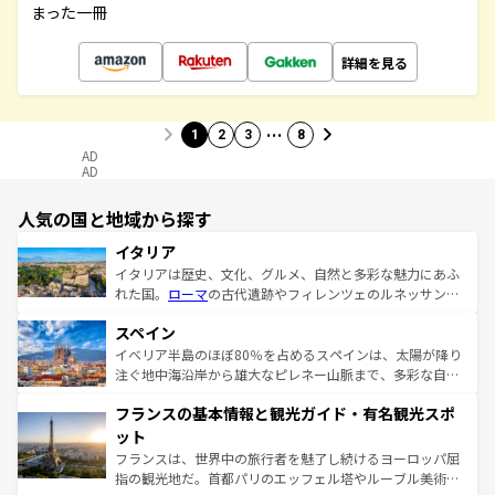
まった一冊
詳細を見る
…
1
2
3
8
AD
AD
人気の国と地域から探す
イタリア
イタリアは歴史、文化、グルメ、自然と多彩な魅力にあふ
れた国。
ローマ
の古代遺跡やフィレンツェのルネッサンス
美術、ヴェネツィアの運河など、歴史あるスポットはもち
スペイン
ろん、トスカーナの美しい田園風景やアマルフィ海岸の絶
景など、自然景観も見逃せない。観光の合間には、本場の
イベリア半島のほぼ80％を占めるスペインは、太陽が降り
ピザやパスタなど、絶品のイタリア料理を堪能することも
注ぐ地中海沿岸から雄大なピレネー山脈まで、多彩な自然
できる。朝目覚めてから夜眠るまで、すべての瞬間を楽し
と文化が詰まったヨーロッパ屈指の旅行先だ。多様な地域
フランスの基本情報と観光ガイド・有名観光スポ
ませてくれるイタリアで、忘れられない旅をしてみよう！
文化が根付くこの国では、情熱的なフラメンコ、熱気あふ
なお、新着のイタリア情報は
コンテンツ一覧
を参照してほ
れる闘牛、そして美味しいタパスが生活の一部となってい
ット
しい。
る。首都マドリードの洗練された雰囲気や、バルセロナの
フランスは、世界中の旅行者を魅了し続けるヨーロッパ屈
アートに溢れた街角から、地方では古代ローマ遺跡や中世
指の観光地だ。首都パリのエッフェル塔やルーブル美術館
の城塞都市、穏やかなビーチリゾートまで多彩な表情を見