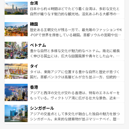
ならではの贅沢な旅のスタイルだ。 なお、新着のアメリカ
台湾
れるおもてなしの心で訪れる人々を迎えてくれるハワイの
リアリーフや大陸中央部にそびえるウルル（エアーズロッ
情報は
コンテンツ一覧
を参照してほしい。
人々、おいしいローカルフードやハワイアンミュージッ
ク）、タスマニアの美しい原生林やケアンズの熱帯雨林な
日本から約４時間ほどでたどり着く台湾は、多彩な文化と
ク、伝統的なフラダンスなど、すべてがハワイの魅力を彩
ど、見どころがたくさん。また、カフェやワイン、オージ
自然が織りなす魅力的な観光地。活気あふれる大都市の台
っている。訪れるたびに新しい発見と感動が待っているハ
ービーフなどの食文化も豊かで、美味しいものであふれて
北やノスタルジックな町並みが人気な九份（ジォウフェ
ワイを、存分に味わってほしい。 なお、新着のハワイ情報
韓国
いる。アクティビティも充実しており、サーフィンやダイ
ン）、静ひつな山岳地帯である台湾東部など、都市の喧騒
は
コンテンツ一覧
を参照してほしい。
ビング、ハイキングなど、アウトドア好きにはたまらな
と山間の静けさが共存しており、訪れる人に新しい発見と
歴史ある王朝文化が残る一方で、最先端のファッションやK
い。オーストラリアの多彩な魅力を存分に味わいつくそ
驚きをもたらしてくれる。また、奥深い台湾の食文化も魅
-POPで世界を席巻している韓国。首都ソウルの宮殿や伝統
う。 なお、新着のオーストラリア情報は
コンテンツ一覧
を
力で、夜市などの屋台グルメから高級料理、ヘルシーで美
家屋が並ぶエリアでは韓国の歴史と文化に浸ることがで
参照してほしい。
ベトナム
容にもいいと評判のスイーツなど、バラエティ豊かな料理
き、地方に足を延ばせば四季折々の自然美を楽しむことが
が味わえる。 なお、新着の台湾情報は
コンテンツ一覧
を参
できる。そして、キムチや焼肉、絶品のストリートフード
豊かな自然と多様な文化が魅力的なベトナム。南北に細長
照してほしい。
まで、さまざまな韓国料理が待っている。夜には、韓国な
く伸びる国土には、広大な田園風景や青々とした山々、世
らではのナイトライフも堪能できる。あたたかいホスピタ
界遺産に登録された壮大な自然景観が点在し、都市部では
タイ
リティに包まれながら、韓国の多彩な魅力を心ゆくまで味
急速な発展と共に伝統が息づく。ハノイの古い町並みやホ
わってみてほしい。 なお、新着の韓国情報は
コンテンツ一
ーチミン市のフランス統治時代の建物も、独特の雰囲気を
タイは、東南アジアに位置する豊かな自然と歴史が息づく
覧
を参照してほしい。
醸し出している。また、バラエティの豊かさとおいしさで
国だ。首都バンコクは高層ビルが立ち並ぶ一方、伝統的な
世界中の食通を魅了してやまないベトナム料理も魅力のひ
寺院や市場がいたるところに点在し、古きよき文化と現代
香港
とつ。フォーやバインミー、ベトナムコーヒーなどは、ぜ
の活気が交差している。北部ではチェンマイなどの山岳地
ひ現地で味わいたい。どの地域を訪れてもあたたかい人々
帯で自然と触れ合い、南部ではプーケットやクラビの美し
アジアと西洋の文化が交わる香港は、特有のエネルギーを
が旅行者を迎えてくれるので、きっと忘れられない旅にな
いビーチでリゾート気分を楽しむことができる。タイ料理
もっている。ヴィクトリア湾に広がる壮大な景色、近未来
るはずだ。 なお、新着のベトナム情報は
コンテンツ一覧
を
は世界的に有名で、屋台から高級レストランまで味覚を刺
的なアートスポット、そして歴史と現代が融合した町並
参照してほしい。
シンガポール
激する。気候は一年中温暖で、どの季節にも異なる楽しみ
み、どこを訪れても感動するはず。観光スポットが密集し
が待っている。親しみやすいタイの人々、仏教を中心とし
ており、効率よく見どころを回れるのも魅力。息をのむよ
アジアの交差点として多文化が融合した独自の魅力を放つ
た文化、そして多様な観光資源が、訪れる旅人を魅了し続
うな絶景から文化的な体験まで、香港を存分に楽しみ尽く
シンガポール。未来的な建築物が並ぶマリーナベイ、歴史
ける。 なお、新着のタイ情報は
コンテンツ一覧
を参照して
そう。 なお、新着の香港情報は
コンテンツ一覧
を参照して
と伝統を感じられるエスニックタウン、多数の緑豊かな公
ほしい。
ほしい。