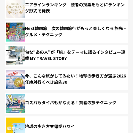
エアラインランキング 読者の投票をもとにランキン
グ形式で発表
Next韓国旅 次の韓国旅行がもっと楽しくなる 旅先・
グルメ・テクニック
旬な“あの人”が「旅」をテーマに語るインタビュー連
載 MY TRAVEL STORY
今、こんな旅がしてみたい！地球の歩き方が選ぶ2026
年絶対行くべき旅先30
コスパもタイパもかなえる！賢者の旅テクニック
地球の歩き方♥偏愛ハワイ