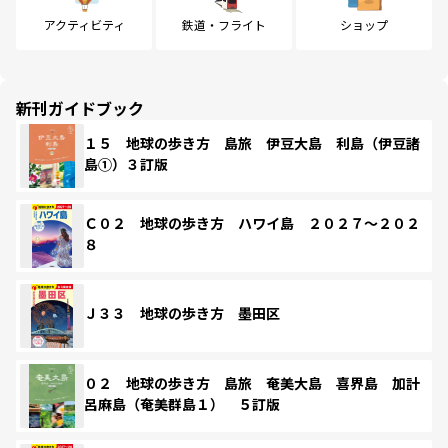
アクティビティ
鉄道・フライト
ショップ
新刊ガイドブック
１５ 地球の歩き方 島旅 伊豆大島 利島（伊豆諸
島①）３訂版
Ｃ０２ 地球の歩き方 ハワイ島 ２０２７～２０２
８
Ｊ３３ 地球の歩き方 墨田区
０２ 地球の歩き方 島旅 奄美大島 喜界島 加計
呂麻島（奄美群島１） ５訂版