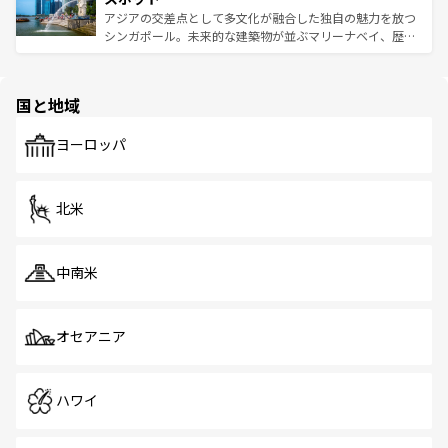
た文化、そして多様な観光資源が、訪れる旅人を魅了し続
うな絶景から文化的な体験まで、香港を存分に楽しみ尽く
アジアの交差点として多文化が融合した独自の魅力を放つ
ける。 なお、新着のタイ情報は
コンテンツ一覧
を参照して
そう。 なお、新着の香港情報は
コンテンツ一覧
を参照して
シンガポール。未来的な建築物が並ぶマリーナベイ、歴史
ほしい。
ほしい。
と伝統を感じられるエスニックタウン、多数の緑豊かな公
園や自然保護区など、自然が調和した近代的な景観と文化
の多様性あふれるカラフルな町は、どこを歩いても新しい
国と地域
発見がある。さらに、治安のよさや充実した公共交通機関
も、旅行者にとっては魅力的なポイント。グルメも豊富
で、ホーカーズは地元の風情を楽しめる外せないスポット
ヨーロッパ
だ。訪れる人を飽きさせないシンガポールで、多様な魅力
を体感しよう。 なお、新着のシンガポール情報は
コンテン
ツ一覧
を参照してほしい。
北米
中南米
オセアニア
ハワイ