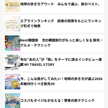
地球の歩き方アワード みんなで選ぶ、旅のベスト。
エアラインランキング 読者の投票をもとにランキン
グ形式で発表
Next韓国旅 次の韓国旅行がもっと楽しくなる 旅先・
グルメ・テクニック
旬な“あの人”が「旅」をテーマに語るインタビュー連
載 MY TRAVEL STORY
今、こんな旅がしてみたい！地球の歩き方が選ぶ2026
年絶対行くべき旅先30
コスパもタイパもかなえる！賢者の旅テクニック