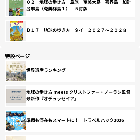
０２ 地球の歩き方 島旅 奄美大島 喜界島 加計
呂麻島（奄美群島１） ５訂版
Ｄ１７ 地球の歩き方 タイ ２０２７～２０２８
特設ページ
世界遺産ランキング
地球の歩き方 meets クリストファー・ノーラン監督
最新作『オデュッセイア』
準備も滞在もスマートに！ トラベルハック2026