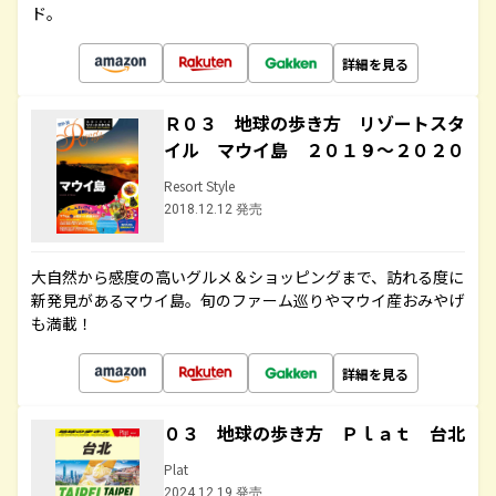
ド。
詳細を見る
Ｒ０３ 地球の歩き方 リゾートスタ
イル マウイ島 ２０１９～２０２０
Resort Style
2018.12.12 発売
大自然から感度の高いグルメ＆ショッピングまで、訪れる度に
新発見があるマウイ島。旬のファーム巡りやマウイ産おみやげ
も満載！
詳細を見る
０３ 地球の歩き方 Ｐｌａｔ 台北
Plat
2024.12.19 発売