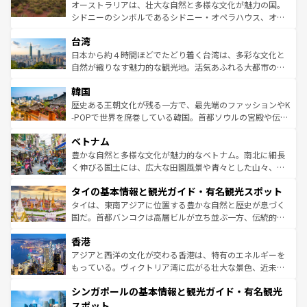
おすすめ。エメラルドグリーンに輝く海をはじめ、豊かな
オーストラリアは、壮大な自然と多様な文化が魅力の国。
ならではの贅沢な旅のスタイルだ。 なお、新着のアメリカ
文化や歴史が息づいている。「アロハスピリット」と呼ば
シドニーのシンボルであるシドニー・オペラハウス、オー
情報は
コンテンツ一覧
を参照してほしい。
れるおもてなしの心で訪れる人々を迎えてくれるハワイの
ストラリア東海岸北部に広がる大サンゴ礁地帯グレートバ
人々、おいしいローカルフードやハワイアンミュージッ
台湾
リアリーフや大陸中央部にそびえるウルル（エアーズロッ
ク、伝統的なフラダンスなど、すべてがハワイの魅力を彩
ク）、タスマニアの美しい原生林やケアンズの熱帯雨林な
日本から約４時間ほどでたどり着く台湾は、多彩な文化と
っている。訪れるたびに新しい発見と感動が待っているハ
ど、見どころがたくさん。また、カフェやワイン、オージ
自然が織りなす魅力的な観光地。活気あふれる大都市の台
ワイを、存分に味わってほしい。 なお、新着のハワイ情報
ービーフなどの食文化も豊かで、美味しいものであふれて
北やノスタルジックな町並みが人気な九份（ジォウフェ
は
コンテンツ一覧
を参照してほしい。
韓国
いる。アクティビティも充実しており、サーフィンやダイ
ン）、静ひつな山岳地帯である台湾東部など、都市の喧騒
ビング、ハイキングなど、アウトドア好きにはたまらな
と山間の静けさが共存しており、訪れる人に新しい発見と
歴史ある王朝文化が残る一方で、最先端のファッションやK
い。オーストラリアの多彩な魅力を存分に味わいつくそ
驚きをもたらしてくれる。また、奥深い台湾の食文化も魅
-POPで世界を席巻している韓国。首都ソウルの宮殿や伝統
う。 なお、新着のオーストラリア情報は
コンテンツ一覧
を
力で、夜市などの屋台グルメから高級料理、ヘルシーで美
家屋が並ぶエリアでは韓国の歴史と文化に浸ることがで
参照してほしい。
ベトナム
容にもいいと評判のスイーツなど、バラエティ豊かな料理
き、地方に足を延ばせば四季折々の自然美を楽しむことが
が味わえる。 なお、新着の台湾情報は
コンテンツ一覧
を参
できる。そして、キムチや焼肉、絶品のストリートフード
豊かな自然と多様な文化が魅力的なベトナム。南北に細長
照してほしい。
まで、さまざまな韓国料理が待っている。夜には、韓国な
く伸びる国土には、広大な田園風景や青々とした山々、世
らではのナイトライフも堪能できる。あたたかいホスピタ
界遺産に登録された壮大な自然景観が点在し、都市部では
タイの基本情報と観光ガイド・有名観光スポット
リティに包まれながら、韓国の多彩な魅力を心ゆくまで味
急速な発展と共に伝統が息づく。ハノイの古い町並みやホ
わってみてほしい。 なお、新着の韓国情報は
コンテンツ一
ーチミン市のフランス統治時代の建物も、独特の雰囲気を
タイは、東南アジアに位置する豊かな自然と歴史が息づく
覧
を参照してほしい。
醸し出している。また、バラエティの豊かさとおいしさで
国だ。首都バンコクは高層ビルが立ち並ぶ一方、伝統的な
世界中の食通を魅了してやまないベトナム料理も魅力のひ
寺院や市場がいたるところに点在し、古きよき文化と現代
香港
とつ。フォーやバインミー、ベトナムコーヒーなどは、ぜ
の活気が交差している。北部ではチェンマイなどの山岳地
ひ現地で味わいたい。どの地域を訪れてもあたたかい人々
帯で自然と触れ合い、南部ではプーケットやクラビの美し
アジアと西洋の文化が交わる香港は、特有のエネルギーを
が旅行者を迎えてくれるので、きっと忘れられない旅にな
いビーチでリゾート気分を楽しむことができる。タイ料理
もっている。ヴィクトリア湾に広がる壮大な景色、近未来
るはずだ。 なお、新着のベトナム情報は
コンテンツ一覧
を
は世界的に有名で、屋台から高級レストランまで味覚を刺
的なアートスポット、そして歴史と現代が融合した町並
参照してほしい。
シンガポールの基本情報と観光ガイド・有名観光
激する。気候は一年中温暖で、どの季節にも異なる楽しみ
み、どこを訪れても感動するはず。観光スポットが密集し
が待っている。親しみやすいタイの人々、仏教を中心とし
ており、効率よく見どころを回れるのも魅力。息をのむよ
スポット