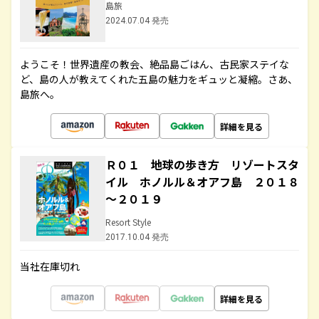
島旅
2024.07.04 発売
ようこそ！世界遺産の教会、絶品島ごはん、古民家ステイな
ど、島の人が教えてくれた五島の魅力をギュッと凝縮。さあ、
島旅へ。
詳細を見る
Ｒ０１ 地球の歩き方 リゾートスタ
イル ホノルル＆オアフ島 ２０１８
～２０１９
Resort Style
2017.10.04 発売
当社在庫切れ
詳細を見る