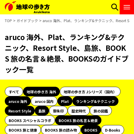
TOP
ガイドブック
aruco 海外、Plat、ランキング&テクニック、Resort 
aruco 海外、Plat、ランキング&テク
ニック、Resort Style、島旅、BOOK
S 旅の名言＆絶景、BOOKSのガイドブ
ック一覧
すべて
地球の歩き方 海外
地球の歩き方 Jシリーズ（国内）
aruco 海外
aruco 国内
Plat
ランキング&テクニック
Resort Style
島旅
御朱印
歴史時代
旅の図鑑
BOOKS スペシャルコラボ
BOOKS 旅の名言＆絶景
BOOKS 旅と健康
BOOKS 旅の読み物
BOOKS
D-Books