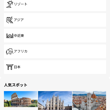
リゾート
アジア
中近東
アフリカ
日本
人気スポット