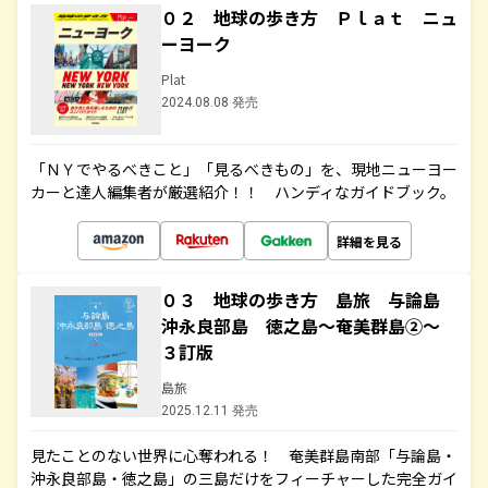
０２ 地球の歩き方 Ｐｌａｔ ニュ
ーヨーク
Plat
2024.08.08 発売
「ＮＹでやるべきこと」「見るべきもの」を、現地ニューヨー
カーと達人編集者が厳選紹介！！ ハンディなガイドブック。
詳細を見る
０３ 地球の歩き方 島旅 与論島
沖永良部島 徳之島～奄美群島②～
３訂版
島旅
2025.12.11 発売
見たことのない世界に心奪われる！ 奄美群島南部「与論島・
沖永良部島・徳之島」の三島だけをフィーチャーした完全ガイ