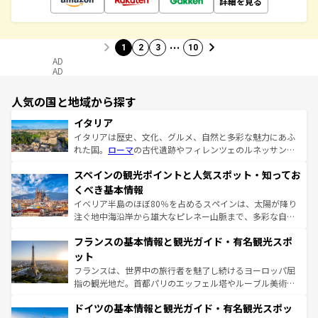
詳細を見る
…
1
2
3
10
AD
AD
人気の国と地域から探す
イタリア
イタリアは歴史、文化、グルメ、自然と多彩な魅力にあふ
れた国。
ローマ
の古代遺跡やフィレンツェのルネッサンス
美術、ヴェネツィアの運河など、歴史あるスポットはもち
スペインの観光ポイントと人気スポット・知ってお
ろん、トスカーナの美しい田園風景やアマルフィ海岸の絶
景など、自然景観も見逃せない。観光の合間には、本場の
くべき基本情報
ピザやパスタなど、絶品のイタリア料理を堪能することも
イベリア半島のほぼ80％を占めるスペインは、太陽が降り
できる。朝目覚めてから夜眠るまで、すべての瞬間を楽し
注ぐ地中海沿岸から雄大なピレネー山脈まで、多彩な自然
ませてくれるイタリアで、忘れられない旅をしてみよう！
と文化が詰まったヨーロッパ屈指の旅行先だ。多様な地域
なお、新着のイタリア情報は
コンテンツ一覧
を参照してほ
フランスの基本情報と観光ガイド・有名観光スポ
文化が根付くこの国では、情熱的なフラメンコ、熱気あふ
しい。
れる闘牛、そして美味しいタパスが生活の一部となってい
ット
る。首都マドリードの洗練された雰囲気や、バルセロナの
フランスは、世界中の旅行者を魅了し続けるヨーロッパ屈
アートに溢れた街角から、地方では古代ローマ遺跡や中世
指の観光地だ。首都パリのエッフェル塔やルーブル美術館
の城塞都市、穏やかなビーチリゾートまで多彩な表情を見
といった象徴的なスポットから、田舎町の古風な美しさま
せる。地方によって風土や気候が異なるスペインはその個
ドイツの基本情報と観光ガイド・有名観光スポッ
で、幅広い魅力が詰まっている。華麗な宮殿、歴史的な大