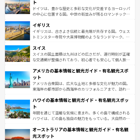
性で訪れる人を魅了する。 なお、新着のスペイン情報は
コ
聖堂、美しいビーチ、そして豊かな自然が、訪れる者を心
ト
ンテンツ一覧
を参照してほしい。
から魅了する。また、フランスは美食の国としても知ら
ドイツは、豊かな歴史と多彩な文化が交差するヨーロッパ
れ、フランス料理はユネスコ無形文化遺産にも登録されて
の中心に位置する国。中世の街並みが残るロマンチック街
いる。シャンパンの発祥地であるランス、プロヴァンスの
道から、未来を先取りするようなモダンな都市まで多様な
香り高いラベンダー畑など、多彩な楽しみ方が可能だ。さ
イギリス
顔を持つこの国は、どこを歩いても飽きることがない。ベ
らに、パリ以外の地域にも魅力が溢れており、どの街角に
ルリンの文化的活気、バイエルン州のアルプスの絶景、そ
イギリスは、古きよき伝統と最先端が共存する国。ウェス
も豊かな歴史と文化が息づいている。パリ以外の個性あふ
してライン川沿いのワイン畑といった風景は必見。ビール
トミンスター寺院や大英博物館のようなランドマーク、歴
れる地方に足を運ぶとそれぞれで全く異なる文化を体験で
とソーセージを味わいながら地元の人と過ごす楽しい時間
史ある大学都市、美しい丘陵地帯や牧歌的な風景など、エ
きるだろう。 なお、新着のフランス情報は
コンテンツ一覧
スイス
は、お酒好きな人にはぜひ体験してほしい。 なお、新着の
リアごとに異なる魅力がある。また、優雅なアフタヌーン
を参照してほしい。
ドイツ情報は
コンテンツ一覧
を参照してほしい。
ティー、ビール好きにはたまらない英国パブ、サッカー観
スイスの国土面積は九州ほどの広さだが、運行時刻が正確
戦など、本場だからこそできる体験も豊富。イギリスを旅
な交通網が整備されており、初心者でも安心して個人旅行
して楽しみつくそう。 なお、新着のイギリス情報は
コンテ
を楽しめる。日本同様に時刻表どおりの旅が可能だ。中世
アメリカの基本情報と観光ガイド・有名観光スポ
ンツ一覧
を参照してほしい。
の建物がそのまま残る町や、スイスならではのユニークな
博物館もあり、アルプス観光だけでなく町歩きも満喫する
ット
ことができる。国民の所得が高いため物価も高いが、旅行
アメリカ合衆国は、広大な土地と多様な文化が魅力の国。
者向けの交通パス提供のサービスもあり、うまく活用すれ
東海岸の都市部から西海岸のカリフォルニアまで、訪れる
ば市内交通費無料で観光を楽しむこともできる。 なお、新
場所ごとに異なる風景と体験が待っている。ニューヨーク
着のスイス情報は
コンテンツ一覧
を参照してほしい。
ハワイの基本情報と観光ガイド・有名観光スポッ
のような巨大都市は、観光、ショッピング、エンターテイ
ンメントが詰まった刺激的なスポットだ。一方、アメリカ
ト
西部には大自然が広がり、グランドキャニオンやイエロー
年間を通じて温暖な気候に恵まれ、多くの島で構成される
ストーン国立公園といった絶景が堪能できる。さらに、南
ハワイは、どの島も独自の魅力をもっている。大自然の神
部のニューオーリンズでは、音楽と美食が融合した独特の
秘を感じたいなら、火山が生み出した壮大な景観を誇るハ
文化が魅力。旅行者はアメリカの各地域で異なる魅力を楽
オーストラリアの基本情報と観光ガイド・有名観
ワイ島は見逃せない。また、定番の観光地といえばオアフ
しみながら、その多様性と豊かな歴史を感じることができ
島だが、静かな自然を求めるならマウイ島やカウアイ島が
光スポット
るだろう。車でのロードトリップや列車の旅も、アメリカ