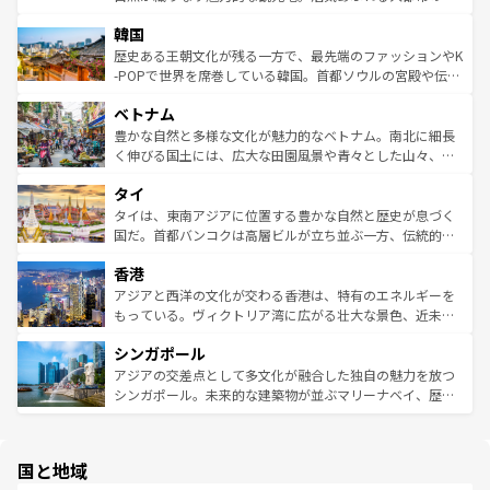
っている。訪れるたびに新しい発見と感動が待っているハ
ービーフなどの食文化も豊かで、美味しいものであふれて
北やノスタルジックな町並みが人気な九份（ジォウフェ
ワイを、存分に味わってほしい。 なお、新着のハワイ情報
韓国
いる。アクティビティも充実しており、サーフィンやダイ
ン）、静ひつな山岳地帯である台湾東部など、都市の喧騒
は
コンテンツ一覧
を参照してほしい。
ビング、ハイキングなど、アウトドア好きにはたまらな
と山間の静けさが共存しており、訪れる人に新しい発見と
歴史ある王朝文化が残る一方で、最先端のファッションやK
い。オーストラリアの多彩な魅力を存分に味わいつくそ
驚きをもたらしてくれる。また、奥深い台湾の食文化も魅
-POPで世界を席巻している韓国。首都ソウルの宮殿や伝統
う。 なお、新着のオーストラリア情報は
コンテンツ一覧
を
力で、夜市などの屋台グルメから高級料理、ヘルシーで美
家屋が並ぶエリアでは韓国の歴史と文化に浸ることがで
参照してほしい。
ベトナム
容にもいいと評判のスイーツなど、バラエティ豊かな料理
き、地方に足を延ばせば四季折々の自然美を楽しむことが
が味わえる。 なお、新着の台湾情報は
コンテンツ一覧
を参
できる。そして、キムチや焼肉、絶品のストリートフード
豊かな自然と多様な文化が魅力的なベトナム。南北に細長
照してほしい。
まで、さまざまな韓国料理が待っている。夜には、韓国な
く伸びる国土には、広大な田園風景や青々とした山々、世
らではのナイトライフも堪能できる。あたたかいホスピタ
界遺産に登録された壮大な自然景観が点在し、都市部では
タイ
リティに包まれながら、韓国の多彩な魅力を心ゆくまで味
急速な発展と共に伝統が息づく。ハノイの古い町並みやホ
わってみてほしい。 なお、新着の韓国情報は
コンテンツ一
ーチミン市のフランス統治時代の建物も、独特の雰囲気を
タイは、東南アジアに位置する豊かな自然と歴史が息づく
覧
を参照してほしい。
醸し出している。また、バラエティの豊かさとおいしさで
国だ。首都バンコクは高層ビルが立ち並ぶ一方、伝統的な
世界中の食通を魅了してやまないベトナム料理も魅力のひ
寺院や市場がいたるところに点在し、古きよき文化と現代
香港
とつ。フォーやバインミー、ベトナムコーヒーなどは、ぜ
の活気が交差している。北部ではチェンマイなどの山岳地
ひ現地で味わいたい。どの地域を訪れてもあたたかい人々
帯で自然と触れ合い、南部ではプーケットやクラビの美し
アジアと西洋の文化が交わる香港は、特有のエネルギーを
が旅行者を迎えてくれるので、きっと忘れられない旅にな
いビーチでリゾート気分を楽しむことができる。タイ料理
もっている。ヴィクトリア湾に広がる壮大な景色、近未来
るはずだ。 なお、新着のベトナム情報は
コンテンツ一覧
を
は世界的に有名で、屋台から高級レストランまで味覚を刺
的なアートスポット、そして歴史と現代が融合した町並
参照してほしい。
シンガポール
激する。気候は一年中温暖で、どの季節にも異なる楽しみ
み、どこを訪れても感動するはず。観光スポットが密集し
が待っている。親しみやすいタイの人々、仏教を中心とし
ており、効率よく見どころを回れるのも魅力。息をのむよ
アジアの交差点として多文化が融合した独自の魅力を放つ
た文化、そして多様な観光資源が、訪れる旅人を魅了し続
うな絶景から文化的な体験まで、香港を存分に楽しみ尽く
シンガポール。未来的な建築物が並ぶマリーナベイ、歴史
ける。 なお、新着のタイ情報は
コンテンツ一覧
を参照して
そう。 なお、新着の香港情報は
コンテンツ一覧
を参照して
と伝統を感じられるエスニックタウン、多数の緑豊かな公
ほしい。
ほしい。
園や自然保護区など、自然が調和した近代的な景観と文化
の多様性あふれるカラフルな町は、どこを歩いても新しい
国と地域
発見がある。さらに、治安のよさや充実した公共交通機関