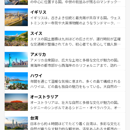
ンテンツ一覧
を参照してほしい。
から魅了する。また、フランスは美食の国としても知ら
の中心に位置する国。中世の街並みが残るロマンチック街
れ、フランス料理はユネスコ無形文化遺産にも登録されて
道から、未来を先取りするようなモダンな都市まで多様な
イギリス
いる。シャンパンの発祥地であるランス、プロヴァンスの
顔を持つこの国は、どこを歩いても飽きることがない。ベ
香り高いラベンダー畑など、多彩な楽しみ方が可能だ。さ
ルリンの文化的活気、バイエルン州のアルプスの絶景、そ
イギリスは、古きよき伝統と最先端が共存する国。ウェス
らに、パリ以外の地域にも魅力が溢れており、どの街角に
してライン川沿いのワイン畑といった風景は必見。ビール
トミンスター寺院や大英博物館のようなランドマーク、歴
も豊かな歴史と文化が息づいている。パリ以外の個性あふ
とソーセージを味わいながら地元の人と過ごす楽しい時間
史ある大学都市、美しい丘陵地帯や牧歌的な風景など、エ
れる地方に足を運ぶとそれぞれで全く異なる文化を体験で
スイス
は、お酒好きな人にはぜひ体験してほしい。 なお、新着の
リアごとに異なる魅力がある。また、優雅なアフタヌーン
きるだろう。 なお、新着のフランス情報は
コンテンツ一覧
ドイツ情報は
コンテンツ一覧
を参照してほしい。
ティー、ビール好きにはたまらない英国パブ、サッカー観
スイスの国土面積は九州ほどの広さだが、運行時刻が正確
を参照してほしい。
戦など、本場だからこそできる体験も豊富。イギリスを旅
な交通網が整備されており、初心者でも安心して個人旅行
して楽しみつくそう。 なお、新着のイギリス情報は
コンテ
を楽しめる。日本同様に時刻表どおりの旅が可能だ。中世
アメリカ
ンツ一覧
を参照してほしい。
の建物がそのまま残る町や、スイスならではのユニークな
博物館もあり、アルプス観光だけでなく町歩きも満喫する
アメリカ合衆国は、広大な土地と多様な文化が魅力の国。
ことができる。国民の所得が高いため物価も高いが、旅行
東海岸の都市部から西海岸のカリフォルニアまで、訪れる
者向けの交通パス提供のサービスもあり、うまく活用すれ
場所ごとに異なる風景と体験が待っている。ニューヨーク
ハワイ
ば市内交通費無料で観光を楽しむこともできる。 なお、新
のような巨大都市は、観光、ショッピング、エンターテイ
着のスイス情報は
コンテンツ一覧
を参照してほしい。
ンメントが詰まった刺激的なスポットだ。一方、アメリカ
年間を通じて温暖な気候に恵まれ、多くの島で構成される
西部には大自然が広がり、グランドキャニオンやイエロー
ハワイは、どの島も独自の魅力をもっている。大自然の神
ストーン国立公園といった絶景が堪能できる。さらに、南
秘を感じたいなら、火山が生み出した壮大な景観を誇るハ
オーストラリア
部のニューオーリンズでは、音楽と美食が融合した独特の
ワイ島は見逃せない。また、定番の観光地といえばオアフ
文化が魅力。旅行者はアメリカの各地域で異なる魅力を楽
島だが、静かな自然を求めるならマウイ島やカウアイ島が
オーストラリアは、壮大な自然と多様な文化が魅力の国。
しみながら、その多様性と豊かな歴史を感じることができ
おすすめ。エメラルドグリーンに輝く海をはじめ、豊かな
シドニーのシンボルであるシドニー・オペラハウス、オー
るだろう。車でのロードトリップや列車の旅も、アメリカ
文化や歴史が息づいている。「アロハスピリット」と呼ば
ストラリア東海岸北部に広がる大サンゴ礁地帯グレートバ
ならではの贅沢な旅のスタイルだ。 なお、新着のアメリカ
台湾
れるおもてなしの心で訪れる人々を迎えてくれるハワイの
リアリーフや大陸中央部にそびえるウルル（エアーズロッ
情報は
コンテンツ一覧
を参照してほしい。
人々、おいしいローカルフードやハワイアンミュージッ
ク）、タスマニアの美しい原生林やケアンズの熱帯雨林な
日本から約４時間ほどでたどり着く台湾は、多彩な文化と
ク、伝統的なフラダンスなど、すべてがハワイの魅力を彩
ど、見どころがたくさん。また、カフェやワイン、オージ
自然が織りなす魅力的な観光地。活気あふれる大都市の台