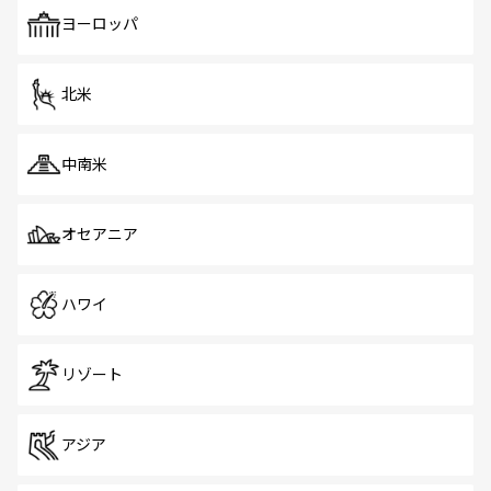
も、旅行者にとっては魅力的なポイント。グルメも豊富
で、ホーカーズは地元の風情を楽しめる外せないスポット
ヨーロッパ
だ。訪れる人を飽きさせないシンガポールで、多様な魅力
を体感しよう。 なお、新着のシンガポール情報は
コンテン
ツ一覧
を参照してほしい。
北米
中南米
オセアニア
ハワイ
リゾート
アジア