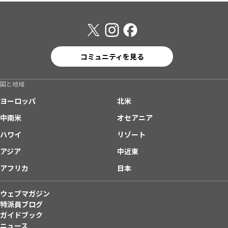
コミュニティを見る
国と地域
ヨーロッパ
北米
中南米
オセアニア
ハワイ
リゾート
アジア
中近東
アフリカ
日本
ウェブマガジン
特派員ブログ
ガイドブック
ニュース