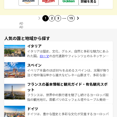
詳細を見る
…
1
2
3
15
AD
AD
人気の国と地域から探す
イタリア
イタリアは歴史、文化、グルメ、自然と多彩な魅力にあふ
れた国。
ローマ
の古代遺跡やフィレンツェのルネッサンス
美術、ヴェネツィアの運河など、歴史あるスポットはもち
スペイン
ろん、トスカーナの美しい田園風景やアマルフィ海岸の絶
景など、自然景観も見逃せない。観光の合間には、本場の
イベリア半島のほぼ80％を占めるスペインは、太陽が降り
ピザやパスタなど、絶品のイタリア料理を堪能することも
注ぐ地中海沿岸から雄大なピレネー山脈まで、多彩な自然
できる。朝目覚めてから夜眠るまで、すべての瞬間を楽し
と文化が詰まったヨーロッパ屈指の旅行先だ。多様な地域
フランスの基本情報と観光ガイド・有名観光スポ
ませてくれるイタリアで、忘れられない旅をしてみよう！
文化が根付くこの国では、情熱的なフラメンコ、熱気あふ
なお、新着のイタリア情報は
コンテンツ一覧
を参照してほ
れる闘牛、そして美味しいタパスが生活の一部となってい
ット
しい。
る。首都マドリードの洗練された雰囲気や、バルセロナの
フランスは、世界中の旅行者を魅了し続けるヨーロッパ屈
アートに溢れた街角から、地方では古代ローマ遺跡や中世
指の観光地だ。首都パリのエッフェル塔やルーブル美術館
の城塞都市、穏やかなビーチリゾートまで多彩な表情を見
といった象徴的なスポットから、田舎町の古風な美しさま
せる。地方によって風土や気候が異なるスペインはその個
ドイツ
で、幅広い魅力が詰まっている。華麗な宮殿、歴史的な大
性で訪れる人を魅了する。 なお、新着のスペイン情報は
コ
聖堂、美しいビーチ、そして豊かな自然が、訪れる者を心
ドイツは、豊かな歴史と多彩な文化が交差するヨーロッパ