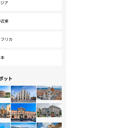
アジア
中近東
アフリカ
日本
ポット