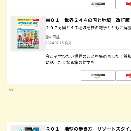
Ｗ０１ 世界２４４の国と地域 改訂版
１９７ヵ国と４７地域を旅の雑学とともに解
旅の図鑑
2024.07.18 発売
今こそ学びたい世界のことを集めました！首
に話したくなる旅の雑学も。
AD
Ｒ０１ 地球の歩き方 リゾートスタイ