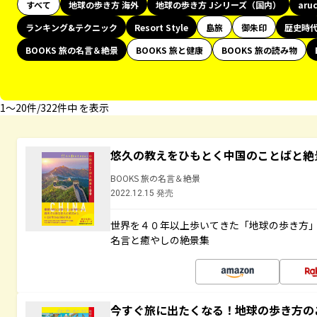
すべて
地球の歩き方 海外
地球の歩き方 Jシリーズ（国内）
aru
ランキング&テクニック
Resort Style
島旅
御朱印
歴史時
BOOKS 旅の名言＆絶景
BOOKS 旅と健康
BOOKS 旅の読み物
1〜20件/322件中 を表示
悠久の教えをひもとく中国のことばと絶
BOOKS 旅の名言＆絶景
2022.12.15 発売
世界を４０年以上歩いてきた「地球の歩き方
名言と癒やしの絶景集
今すぐ旅に出たくなる！地球の歩き方の