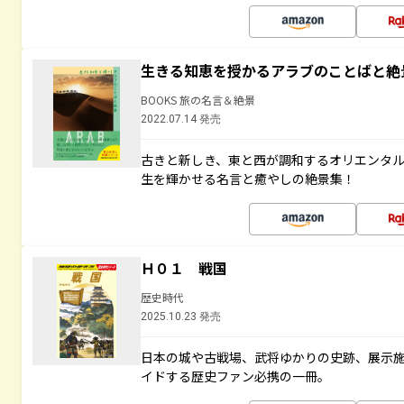
生きる知恵を授かるアラブのことばと絶
BOOKS 旅の名言＆絶景
2022.07.14 発売
古きと新しき、東と西が調和するオリエンタ
生を輝かせる名言と癒やしの絶景集！
Ｈ０１ 戦国
歴史時代
2025.10.23 発売
日本の城や古戦場、武将ゆかりの史跡、展示
イドする歴史ファン必携の一冊。