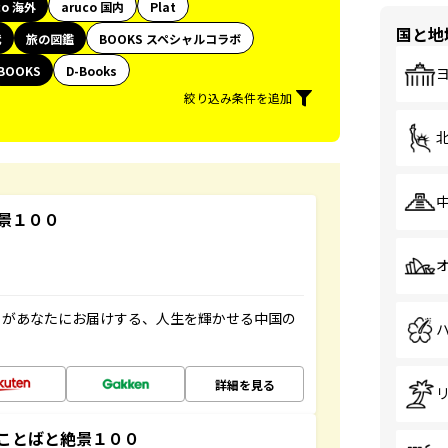
co 海外
aruco 国内
Plat
国と地
代
旅の図鑑
BOOKS スペシャルコラボ
BOOKS
D-Books
絞り込み条件を追加
景１００
」があなたにお届けする、人生を輝かせる中国の
詳細を見る
ことばと絶景１００