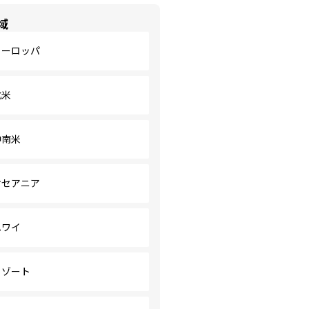
域
ヨーロッパ
北米
中南米
オセアニア
ハワイ
リゾート