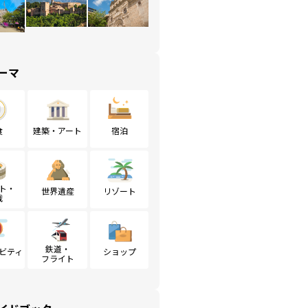
ーマ
食
建築・アート
宿泊
ト・
世界遺産
リゾート
戦
鉄道・
ビティ
ショップ
フライト