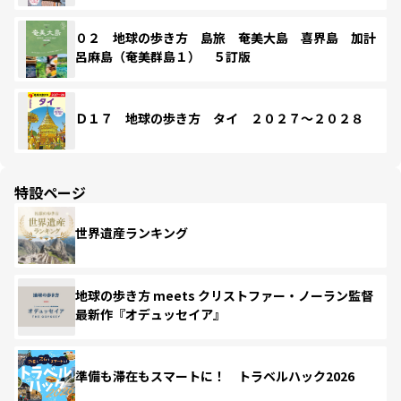
０２ 地球の歩き方 島旅 奄美大島 喜界島 加計
呂麻島（奄美群島１） ５訂版
Ｄ１７ 地球の歩き方 タイ ２０２７～２０２８
特設ページ
世界遺産ランキング
地球の歩き方 meets クリストファー・ノーラン監督
最新作『オデュッセイア』
準備も滞在もスマートに！ トラベルハック2026