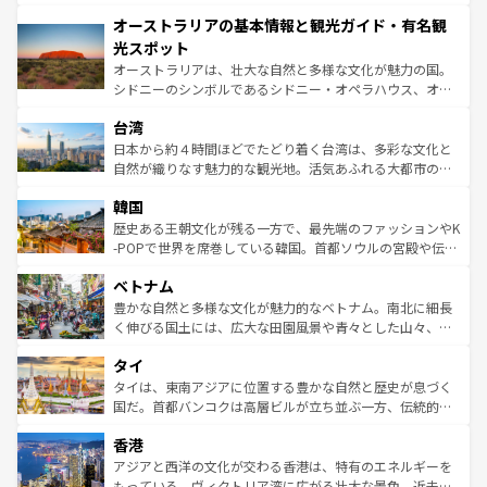
ストーン国立公園といった絶景が堪能できる。さらに、南
秘を感じたいなら、火山が生み出した壮大な景観を誇るハ
オーストラリアの基本情報と観光ガイド・有名観
部のニューオーリンズでは、音楽と美食が融合した独特の
ワイ島は見逃せない。また、定番の観光地といえばオアフ
文化が魅力。旅行者はアメリカの各地域で異なる魅力を楽
島だが、静かな自然を求めるならマウイ島やカウアイ島が
光スポット
しみながら、その多様性と豊かな歴史を感じることができ
おすすめ。エメラルドグリーンに輝く海をはじめ、豊かな
オーストラリアは、壮大な自然と多様な文化が魅力の国。
るだろう。車でのロードトリップや列車の旅も、アメリカ
文化や歴史が息づいている。「アロハスピリット」と呼ば
シドニーのシンボルであるシドニー・オペラハウス、オー
ならではの贅沢な旅のスタイルだ。 なお、新着のアメリカ
れるおもてなしの心で訪れる人々を迎えてくれるハワイの
ストラリア東海岸北部に広がる大サンゴ礁地帯グレートバ
情報は
コンテンツ一覧
を参照してほしい。
人々、おいしいローカルフードやハワイアンミュージッ
台湾
リアリーフや大陸中央部にそびえるウルル（エアーズロッ
ク、伝統的なフラダンスなど、すべてがハワイの魅力を彩
ク）、タスマニアの美しい原生林やケアンズの熱帯雨林な
日本から約４時間ほどでたどり着く台湾は、多彩な文化と
っている。訪れるたびに新しい発見と感動が待っているハ
ど、見どころがたくさん。また、カフェやワイン、オージ
自然が織りなす魅力的な観光地。活気あふれる大都市の台
ワイを、存分に味わってほしい。 なお、新着のハワイ情報
ービーフなどの食文化も豊かで、美味しいものであふれて
北やノスタルジックな町並みが人気な九份（ジォウフェ
は
コンテンツ一覧
を参照してほしい。
韓国
いる。アクティビティも充実しており、サーフィンやダイ
ン）、静ひつな山岳地帯である台湾東部など、都市の喧騒
ビング、ハイキングなど、アウトドア好きにはたまらな
と山間の静けさが共存しており、訪れる人に新しい発見と
歴史ある王朝文化が残る一方で、最先端のファッションやK
い。オーストラリアの多彩な魅力を存分に味わいつくそ
驚きをもたらしてくれる。また、奥深い台湾の食文化も魅
-POPで世界を席巻している韓国。首都ソウルの宮殿や伝統
う。 なお、新着のオーストラリア情報は
コンテンツ一覧
を
力で、夜市などの屋台グルメから高級料理、ヘルシーで美
家屋が並ぶエリアでは韓国の歴史と文化に浸ることがで
参照してほしい。
ベトナム
容にもいいと評判のスイーツなど、バラエティ豊かな料理
き、地方に足を延ばせば四季折々の自然美を楽しむことが
が味わえる。 なお、新着の台湾情報は
コンテンツ一覧
を参
できる。そして、キムチや焼肉、絶品のストリートフード
豊かな自然と多様な文化が魅力的なベトナム。南北に細長
照してほしい。
まで、さまざまな韓国料理が待っている。夜には、韓国な
く伸びる国土には、広大な田園風景や青々とした山々、世
らではのナイトライフも堪能できる。あたたかいホスピタ
界遺産に登録された壮大な自然景観が点在し、都市部では
タイ
リティに包まれながら、韓国の多彩な魅力を心ゆくまで味
急速な発展と共に伝統が息づく。ハノイの古い町並みやホ
わってみてほしい。 なお、新着の韓国情報は
コンテンツ一
ーチミン市のフランス統治時代の建物も、独特の雰囲気を
タイは、東南アジアに位置する豊かな自然と歴史が息づく
覧
を参照してほしい。
醸し出している。また、バラエティの豊かさとおいしさで
国だ。首都バンコクは高層ビルが立ち並ぶ一方、伝統的な
世界中の食通を魅了してやまないベトナム料理も魅力のひ
寺院や市場がいたるところに点在し、古きよき文化と現代
香港
とつ。フォーやバインミー、ベトナムコーヒーなどは、ぜ
の活気が交差している。北部ではチェンマイなどの山岳地
ひ現地で味わいたい。どの地域を訪れてもあたたかい人々
帯で自然と触れ合い、南部ではプーケットやクラビの美し
アジアと西洋の文化が交わる香港は、特有のエネルギーを
が旅行者を迎えてくれるので、きっと忘れられない旅にな
いビーチでリゾート気分を楽しむことができる。タイ料理
もっている。ヴィクトリア湾に広がる壮大な景色、近未来