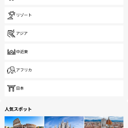
リゾート
アジア
中近東
アフリカ
日本
人気スポット