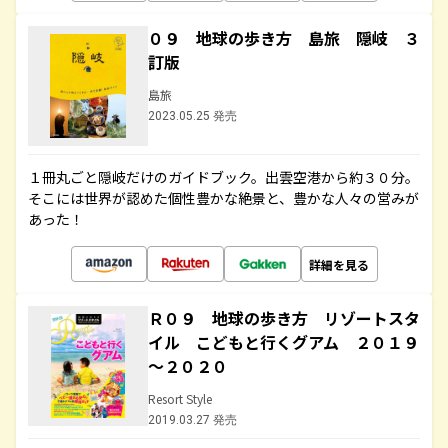
０９ 地球の歩き方 島旅 隠岐 ３
訂版
島旅
2023.05.25 発売
１冊丸ごと隠岐だけのガイドブック。出雲空港から約３０分。
そこには世界が認めた個性豊かな絶景と、豊かな人々の営みが
あった！
詳細を見る
Ｒ０９ 地球の歩き方 リゾートスタ
イル こどもと行くグアム ２０１９
～２０２０
Resort Style
2019.03.27 発売