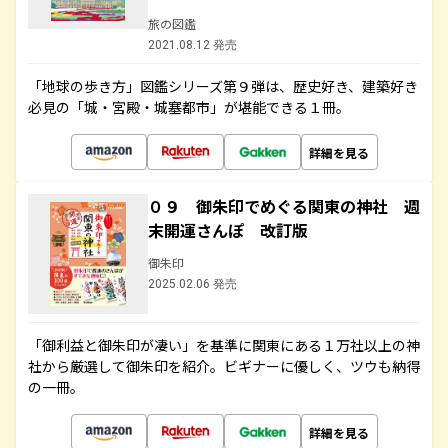
旅の図鑑
2021.08.12 発売
「地球の歩き方」図鑑シリーズ第９弾は、歴史好き、建築好き
必見の「城・宮殿・城塞都市」が堪能できる１冊。
詳細を見る
０９ 御朱印でめぐる関東の神社 週
末開運さんぽ 改訂版
御朱印
2025.02.06 発売
「御利益と御朱印が凄い」を基準に関東にある１万社以上の神
社から厳選して御朱印を紹介。ビギナーに優しく、ツウも納得
の一冊。
詳細を見る