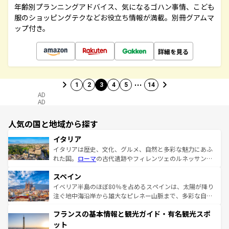
年齢別プランニングアドバイス、気になるゴハン事情、こども
服のショッピングテクなどお役立ち情報が満載。別冊グアムマ
ップ付き。
詳細を見る
…
1
2
3
4
5
14
AD
AD
人気の国と地域から探す
イタリア
イタリアは歴史、文化、グルメ、自然と多彩な魅力にあふ
れた国。
ローマ
の古代遺跡やフィレンツェのルネッサンス
美術、ヴェネツィアの運河など、歴史あるスポットはもち
スペイン
ろん、トスカーナの美しい田園風景やアマルフィ海岸の絶
景など、自然景観も見逃せない。観光の合間には、本場の
イベリア半島のほぼ80％を占めるスペインは、太陽が降り
ピザやパスタなど、絶品のイタリア料理を堪能することも
注ぐ地中海沿岸から雄大なピレネー山脈まで、多彩な自然
できる。朝目覚めてから夜眠るまで、すべての瞬間を楽し
と文化が詰まったヨーロッパ屈指の旅行先だ。多様な地域
フランスの基本情報と観光ガイド・有名観光スポ
ませてくれるイタリアで、忘れられない旅をしてみよう！
文化が根付くこの国では、情熱的なフラメンコ、熱気あふ
なお、新着のイタリア情報は
コンテンツ一覧
を参照してほ
れる闘牛、そして美味しいタパスが生活の一部となってい
ット