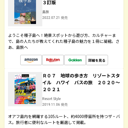
３訂版
島旅
2022.07.21 発売
ようこそ種子島へ！絶景スポットから遊び方、カルチャーま
で、島の人たちが教えてくれた種子島の魅力を１冊に凝縮。さ
あ、島旅へ
詳細を見る
Ｒ０７ 地球の歩き方 リゾートスタ
イル ハワイ バスの旅 ２０２０～
２０２１
Resort Style
2019.11.06 発売
オアフ島内を網羅する105ルート、約4000停留所を持つザ・バ
ス。旅行者に便利なルートを厳選して掲載。