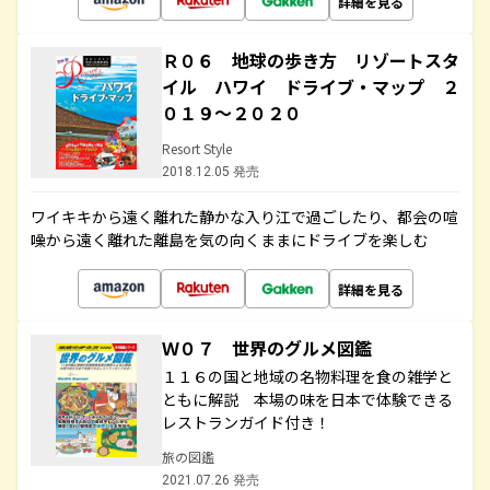
詳細を見る
Ｒ０６ 地球の歩き方 リゾートスタ
イル ハワイ ドライブ・マップ ２
０１９～２０２０
Resort Style
2018.12.05 発売
ワイキキから遠く離れた静かな入り江で過ごしたり、都会の喧
噪から遠く離れた離島を気の向くままにドライブを楽しむ
詳細を見る
Ｗ０７ 世界のグルメ図鑑
１１６の国と地域の名物料理を食の雑学と
ともに解説 本場の味を日本で体験できる
レストランガイド付き！
旅の図鑑
2021.07.26 発売