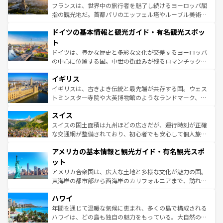
しい。
る。首都マドリードの洗練された雰囲気や、バルセロナの
フランスは、世界中の旅行者を魅了し続けるヨーロッパ屈
アートに溢れた街角から、地方では古代ローマ遺跡や中世
指の観光地だ。首都パリのエッフェル塔やルーブル美術館
の城塞都市、穏やかなビーチリゾートまで多彩な表情を見
といった象徴的なスポットから、田舎町の古風な美しさま
せる。地方によって風土や気候が異なるスペインはその個
ドイツの基本情報と観光ガイド・有名観光スポッ
で、幅広い魅力が詰まっている。華麗な宮殿、歴史的な大
性で訪れる人を魅了する。 なお、新着のスペイン情報は
コ
聖堂、美しいビーチ、そして豊かな自然が、訪れる者を心
ト
ンテンツ一覧
を参照してほしい。
から魅了する。また、フランスは美食の国としても知ら
ドイツは、豊かな歴史と多彩な文化が交差するヨーロッパ
れ、フランス料理はユネスコ無形文化遺産にも登録されて
の中心に位置する国。中世の街並みが残るロマンチック街
いる。シャンパンの発祥地であるランス、プロヴァンスの
道から、未来を先取りするようなモダンな都市まで多様な
香り高いラベンダー畑など、多彩な楽しみ方が可能だ。さ
イギリス
顔を持つこの国は、どこを歩いても飽きることがない。ベ
らに、パリ以外の地域にも魅力が溢れており、どの街角に
ルリンの文化的活気、バイエルン州のアルプスの絶景、そ
イギリスは、古きよき伝統と最先端が共存する国。ウェス
も豊かな歴史と文化が息づいている。パリ以外の個性あふ
してライン川沿いのワイン畑といった風景は必見。ビール
トミンスター寺院や大英博物館のようなランドマーク、歴
れる地方に足を運ぶとそれぞれで全く異なる文化を体験で
とソーセージを味わいながら地元の人と過ごす楽しい時間
史ある大学都市、美しい丘陵地帯や牧歌的な風景など、エ
きるだろう。 なお、新着のフランス情報は
コンテンツ一覧
スイス
は、お酒好きな人にはぜひ体験してほしい。 なお、新着の
リアごとに異なる魅力がある。また、優雅なアフタヌーン
を参照してほしい。
ドイツ情報は
コンテンツ一覧
を参照してほしい。
ティー、ビール好きにはたまらない英国パブ、サッカー観
スイスの国土面積は九州ほどの広さだが、運行時刻が正確
戦など、本場だからこそできる体験も豊富。イギリスを旅
な交通網が整備されており、初心者でも安心して個人旅行
して楽しみつくそう。 なお、新着のイギリス情報は
コンテ
を楽しめる。日本同様に時刻表どおりの旅が可能だ。中世
アメリカの基本情報と観光ガイド・有名観光スポ
ンツ一覧
を参照してほしい。
の建物がそのまま残る町や、スイスならではのユニークな
博物館もあり、アルプス観光だけでなく町歩きも満喫する
ット
ことができる。国民の所得が高いため物価も高いが、旅行
アメリカ合衆国は、広大な土地と多様な文化が魅力の国。
者向けの交通パス提供のサービスもあり、うまく活用すれ
東海岸の都市部から西海岸のカリフォルニアまで、訪れる
ば市内交通費無料で観光を楽しむこともできる。 なお、新
場所ごとに異なる風景と体験が待っている。ニューヨーク
着のスイス情報は
コンテンツ一覧
を参照してほしい。
ハワイ
のような巨大都市は、観光、ショッピング、エンターテイ
ンメントが詰まった刺激的なスポットだ。一方、アメリカ
年間を通じて温暖な気候に恵まれ、多くの島で構成される
西部には大自然が広がり、グランドキャニオンやイエロー
ハワイは、どの島も独自の魅力をもっている。大自然の神