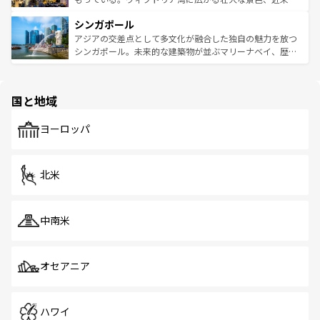
るはずだ。 なお、新着のベトナム情報は
コンテンツ一覧
を
は世界的に有名で、屋台から高級レストランまで味覚を刺
的なアートスポット、そして歴史と現代が融合した町並
参照してほしい。
シンガポール
激する。気候は一年中温暖で、どの季節にも異なる楽しみ
み、どこを訪れても感動するはず。観光スポットが密集し
が待っている。親しみやすいタイの人々、仏教を中心とし
ており、効率よく見どころを回れるのも魅力。息をのむよ
アジアの交差点として多文化が融合した独自の魅力を放つ
た文化、そして多様な観光資源が、訪れる旅人を魅了し続
うな絶景から文化的な体験まで、香港を存分に楽しみ尽く
シンガポール。未来的な建築物が並ぶマリーナベイ、歴史
ける。 なお、新着のタイ情報は
コンテンツ一覧
を参照して
そう。 なお、新着の香港情報は
コンテンツ一覧
を参照して
と伝統を感じられるエスニックタウン、多数の緑豊かな公
ほしい。
ほしい。
園や自然保護区など、自然が調和した近代的な景観と文化
の多様性あふれるカラフルな町は、どこを歩いても新しい
国と地域
発見がある。さらに、治安のよさや充実した公共交通機関
も、旅行者にとっては魅力的なポイント。グルメも豊富
で、ホーカーズは地元の風情を楽しめる外せないスポット
ヨーロッパ
だ。訪れる人を飽きさせないシンガポールで、多様な魅力
を体感しよう。 なお、新着のシンガポール情報は
コンテン
ツ一覧
を参照してほしい。
北米
中南米
オセアニア
ハワイ