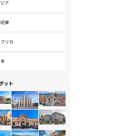
アジア
中近東
アフリカ
日本
ポット