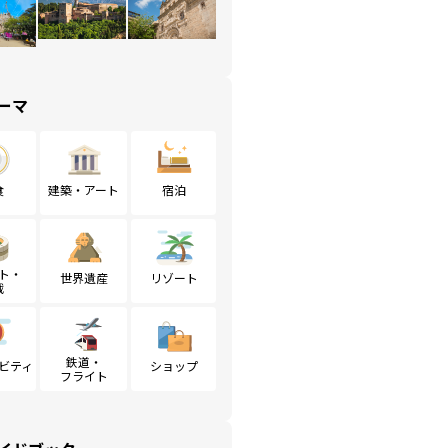
ーマ
食
建築・アート
宿泊
ト・
世界遺産
リゾート
戦
鉄道・
ビティ
ショップ
フライト