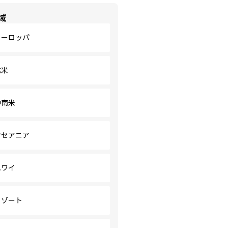
域
ヨーロッパ
北米
中南米
オセアニア
ハワイ
リゾート