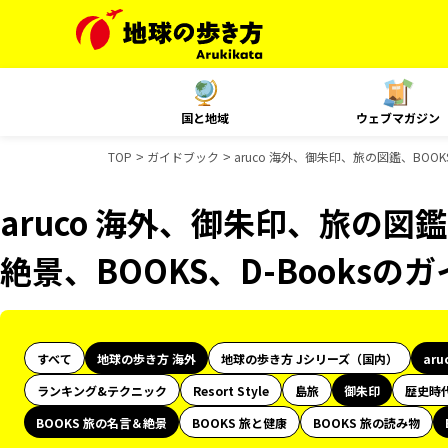
国と地域
ウェブマガジン
TOP
ガイドブック
aruco 海外、御朱印、旅の図鑑、BOOK
aruco 海外、御朱印、旅の図鑑
絶景、BOOKS、D-Books
すべて
地球の歩き方 海外
地球の歩き方 Jシリーズ（国内）
aru
ランキング&テクニック
Resort Style
島旅
御朱印
歴史時
BOOKS 旅の名言＆絶景
BOOKS 旅と健康
BOOKS 旅の読み物