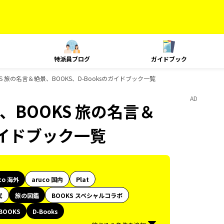
特派員ブログ
ガイドブック
S 旅の名言＆絶景、BOOKS、D-Booksのガイドブック一覧
AD
、BOOKS 旅の名言＆
のガイドブック一覧
co 海外
aruco 国内
Plat
代
旅の図鑑
BOOKS スペシャルコラボ
BOOKS
D-Books