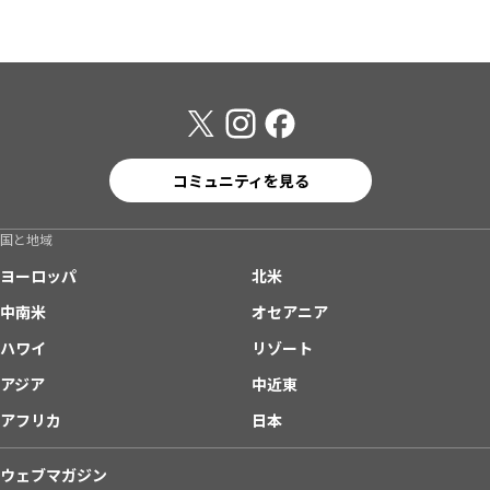
コミュニティを見る
国と地域
ヨーロッパ
北米
中南米
オセアニア
ハワイ
リゾート
アジア
中近東
アフリカ
日本
ウェブマガジン