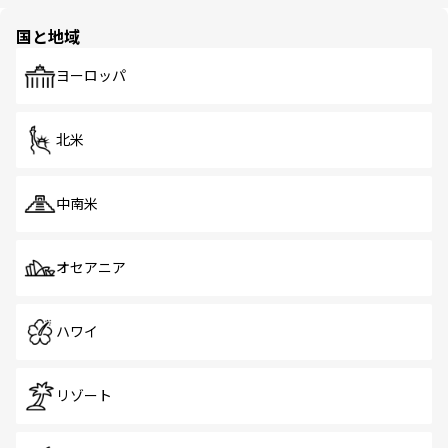
ほしい。
ほしい。
園や自然保護区など、自然が調和した近代的な景観と文化
の多様性あふれるカラフルな町は、どこを歩いても新しい
国と地域
発見がある。さらに、治安のよさや充実した公共交通機関
も、旅行者にとっては魅力的なポイント。グルメも豊富
で、ホーカーズは地元の風情を楽しめる外せないスポット
ヨーロッパ
だ。訪れる人を飽きさせないシンガポールで、多様な魅力
を体感しよう。 なお、新着のシンガポール情報は
コンテン
ツ一覧
を参照してほしい。
北米
中南米
オセアニア
ハワイ
リゾート