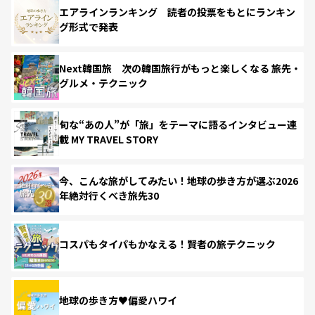
エアラインランキング 読者の投票をもとにランキン
グ形式で発表
Next韓国旅 次の韓国旅行がもっと楽しくなる 旅先・
グルメ・テクニック
旬な“あの人”が「旅」をテーマに語るインタビュー連
載 MY TRAVEL STORY
今、こんな旅がしてみたい！地球の歩き方が選ぶ2026
年絶対行くべき旅先30
コスパもタイパもかなえる！賢者の旅テクニック
地球の歩き方♥偏愛ハワイ