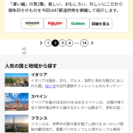
「凄い編」の第2集。美しい、おもしろい、珍しいにこだわり
御朱印そのものを今回は47都道府県を網羅して紹介します。
詳細を見る
…
1
2
3
4
14
AD
AD
人気の国と地域から探す
イタリア
イタリアは歴史、文化、グルメ、自然と多彩な魅力にあふ
れた国。
ローマ
の古代遺跡やフィレンツェのルネッサンス
美術、ヴェネツィアの運河など、歴史あるスポットはもち
スペイン
ろん、トスカーナの美しい田園風景やアマルフィ海岸の絶
景など、自然景観も見逃せない。観光の合間には、本場の
イベリア半島のほぼ80％を占めるスペインは、太陽が降り
ピザやパスタなど、絶品のイタリア料理を堪能することも
注ぐ地中海沿岸から雄大なピレネー山脈まで、多彩な自然
できる。朝目覚めてから夜眠るまで、すべての瞬間を楽し
と文化が詰まったヨーロッパ屈指の旅行先だ。多様な地域
フランス
ませてくれるイタリアで、忘れられない旅をしてみよう！
文化が根付くこの国では、情熱的なフラメンコ、熱気あふ
なお、新着のイタリア情報は
コンテンツ一覧
を参照してほ
れる闘牛、そして美味しいタパスが生活の一部となってい
フランスは、世界中の旅行者を魅了し続けるヨーロッパ屈
しい。
る。首都マドリードの洗練された雰囲気や、バルセロナの
指の観光地だ。首都パリのエッフェル塔やルーブル美術館