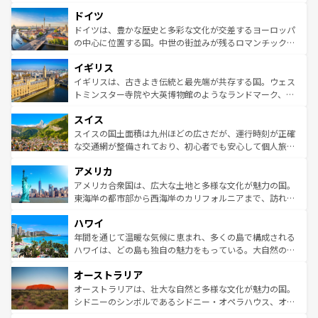
アートに溢れた街角から、地方では古代ローマ遺跡や中世
といった象徴的なスポットから、田舎町の古風な美しさま
ドイツ
の城塞都市、穏やかなビーチリゾートまで多彩な表情を見
で、幅広い魅力が詰まっている。華麗な宮殿、歴史的な大
せる。地方によって風土や気候が異なるスペインはその個
聖堂、美しいビーチ、そして豊かな自然が、訪れる者を心
ドイツは、豊かな歴史と多彩な文化が交差するヨーロッパ
性で訪れる人を魅了する。 なお、新着のスペイン情報は
コ
から魅了する。また、フランスは美食の国としても知ら
の中心に位置する国。中世の街並みが残るロマンチック街
ンテンツ一覧
を参照してほしい。
れ、フランス料理はユネスコ無形文化遺産にも登録されて
道から、未来を先取りするようなモダンな都市まで多様な
イギリス
いる。シャンパンの発祥地であるランス、プロヴァンスの
顔を持つこの国は、どこを歩いても飽きることがない。ベ
香り高いラベンダー畑など、多彩な楽しみ方が可能だ。さ
ルリンの文化的活気、バイエルン州のアルプスの絶景、そ
イギリスは、古きよき伝統と最先端が共存する国。ウェス
らに、パリ以外の地域にも魅力が溢れており、どの街角に
してライン川沿いのワイン畑といった風景は必見。ビール
トミンスター寺院や大英博物館のようなランドマーク、歴
も豊かな歴史と文化が息づいている。パリ以外の個性あふ
とソーセージを味わいながら地元の人と過ごす楽しい時間
史ある大学都市、美しい丘陵地帯や牧歌的な風景など、エ
れる地方に足を運ぶとそれぞれで全く異なる文化を体験で
スイス
は、お酒好きな人にはぜひ体験してほしい。 なお、新着の
リアごとに異なる魅力がある。また、優雅なアフタヌーン
きるだろう。 なお、新着のフランス情報は
コンテンツ一覧
ドイツ情報は
コンテンツ一覧
を参照してほしい。
ティー、ビール好きにはたまらない英国パブ、サッカー観
スイスの国土面積は九州ほどの広さだが、運行時刻が正確
を参照してほしい。
戦など、本場だからこそできる体験も豊富。イギリスを旅
な交通網が整備されており、初心者でも安心して個人旅行
して楽しみつくそう。 なお、新着のイギリス情報は
コンテ
を楽しめる。日本同様に時刻表どおりの旅が可能だ。中世
アメリカ
ンツ一覧
を参照してほしい。
の建物がそのまま残る町や、スイスならではのユニークな
博物館もあり、アルプス観光だけでなく町歩きも満喫する
アメリカ合衆国は、広大な土地と多様な文化が魅力の国。
ことができる。国民の所得が高いため物価も高いが、旅行
東海岸の都市部から西海岸のカリフォルニアまで、訪れる
者向けの交通パス提供のサービスもあり、うまく活用すれ
場所ごとに異なる風景と体験が待っている。ニューヨーク
ハワイ
ば市内交通費無料で観光を楽しむこともできる。 なお、新
のような巨大都市は、観光、ショッピング、エンターテイ
着のスイス情報は
コンテンツ一覧
を参照してほしい。
ンメントが詰まった刺激的なスポットだ。一方、アメリカ
年間を通じて温暖な気候に恵まれ、多くの島で構成される
西部には大自然が広がり、グランドキャニオンやイエロー
ハワイは、どの島も独自の魅力をもっている。大自然の神
ストーン国立公園といった絶景が堪能できる。さらに、南
秘を感じたいなら、火山が生み出した壮大な景観を誇るハ
オーストラリア
部のニューオーリンズでは、音楽と美食が融合した独特の
ワイ島は見逃せない。また、定番の観光地といえばオアフ
文化が魅力。旅行者はアメリカの各地域で異なる魅力を楽
島だが、静かな自然を求めるならマウイ島やカウアイ島が
オーストラリアは、壮大な自然と多様な文化が魅力の国。
しみながら、その多様性と豊かな歴史を感じることができ
おすすめ。エメラルドグリーンに輝く海をはじめ、豊かな
シドニーのシンボルであるシドニー・オペラハウス、オー
るだろう。車でのロードトリップや列車の旅も、アメリカ
文化や歴史が息づいている。「アロハスピリット」と呼ば
ストラリア東海岸北部に広がる大サンゴ礁地帯グレートバ