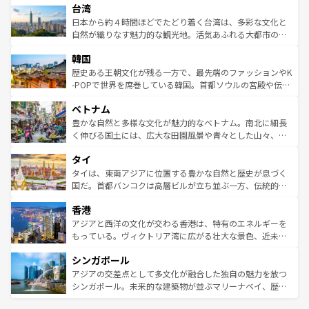
ならではの贅沢な旅のスタイルだ。 なお、新着のアメリカ
台湾
れるおもてなしの心で訪れる人々を迎えてくれるハワイの
リアリーフや大陸中央部にそびえるウルル（エアーズロッ
情報は
コンテンツ一覧
を参照してほしい。
人々、おいしいローカルフードやハワイアンミュージッ
ク）、タスマニアの美しい原生林やケアンズの熱帯雨林な
日本から約４時間ほどでたどり着く台湾は、多彩な文化と
ク、伝統的なフラダンスなど、すべてがハワイの魅力を彩
ど、見どころがたくさん。また、カフェやワイン、オージ
自然が織りなす魅力的な観光地。活気あふれる大都市の台
っている。訪れるたびに新しい発見と感動が待っているハ
ービーフなどの食文化も豊かで、美味しいものであふれて
北やノスタルジックな町並みが人気な九份（ジォウフェ
ワイを、存分に味わってほしい。 なお、新着のハワイ情報
韓国
いる。アクティビティも充実しており、サーフィンやダイ
ン）、静ひつな山岳地帯である台湾東部など、都市の喧騒
は
コンテンツ一覧
を参照してほしい。
ビング、ハイキングなど、アウトドア好きにはたまらな
と山間の静けさが共存しており、訪れる人に新しい発見と
歴史ある王朝文化が残る一方で、最先端のファッションやK
い。オーストラリアの多彩な魅力を存分に味わいつくそ
驚きをもたらしてくれる。また、奥深い台湾の食文化も魅
-POPで世界を席巻している韓国。首都ソウルの宮殿や伝統
う。 なお、新着のオーストラリア情報は
コンテンツ一覧
を
力で、夜市などの屋台グルメから高級料理、ヘルシーで美
家屋が並ぶエリアでは韓国の歴史と文化に浸ることがで
参照してほしい。
ベトナム
容にもいいと評判のスイーツなど、バラエティ豊かな料理
き、地方に足を延ばせば四季折々の自然美を楽しむことが
が味わえる。 なお、新着の台湾情報は
コンテンツ一覧
を参
できる。そして、キムチや焼肉、絶品のストリートフード
豊かな自然と多様な文化が魅力的なベトナム。南北に細長
照してほしい。
まで、さまざまな韓国料理が待っている。夜には、韓国な
く伸びる国土には、広大な田園風景や青々とした山々、世
らではのナイトライフも堪能できる。あたたかいホスピタ
界遺産に登録された壮大な自然景観が点在し、都市部では
タイ
リティに包まれながら、韓国の多彩な魅力を心ゆくまで味
急速な発展と共に伝統が息づく。ハノイの古い町並みやホ
わってみてほしい。 なお、新着の韓国情報は
コンテンツ一
ーチミン市のフランス統治時代の建物も、独特の雰囲気を
タイは、東南アジアに位置する豊かな自然と歴史が息づく
覧
を参照してほしい。
醸し出している。また、バラエティの豊かさとおいしさで
国だ。首都バンコクは高層ビルが立ち並ぶ一方、伝統的な
世界中の食通を魅了してやまないベトナム料理も魅力のひ
寺院や市場がいたるところに点在し、古きよき文化と現代
香港
とつ。フォーやバインミー、ベトナムコーヒーなどは、ぜ
の活気が交差している。北部ではチェンマイなどの山岳地
ひ現地で味わいたい。どの地域を訪れてもあたたかい人々
帯で自然と触れ合い、南部ではプーケットやクラビの美し
アジアと西洋の文化が交わる香港は、特有のエネルギーを
が旅行者を迎えてくれるので、きっと忘れられない旅にな
いビーチでリゾート気分を楽しむことができる。タイ料理
もっている。ヴィクトリア湾に広がる壮大な景色、近未来
るはずだ。 なお、新着のベトナム情報は
コンテンツ一覧
を
は世界的に有名で、屋台から高級レストランまで味覚を刺
的なアートスポット、そして歴史と現代が融合した町並
参照してほしい。
シンガポール
激する。気候は一年中温暖で、どの季節にも異なる楽しみ
み、どこを訪れても感動するはず。観光スポットが密集し
が待っている。親しみやすいタイの人々、仏教を中心とし
ており、効率よく見どころを回れるのも魅力。息をのむよ
アジアの交差点として多文化が融合した独自の魅力を放つ
た文化、そして多様な観光資源が、訪れる旅人を魅了し続
うな絶景から文化的な体験まで、香港を存分に楽しみ尽く
シンガポール。未来的な建築物が並ぶマリーナベイ、歴史
ける。 なお、新着のタイ情報は
コンテンツ一覧
を参照して
そう。 なお、新着の香港情報は
コンテンツ一覧
を参照して
と伝統を感じられるエスニックタウン、多数の緑豊かな公