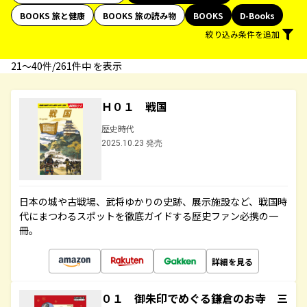
BOOKS 旅と健康
BOOKS 旅の読み物
BOOKS
D-Books
絞り込み条件を追加
21〜40件/261件中 を表示
Ｈ０１ 戦国
歴史時代
2025.10.23 発売
日本の城や古戦場、武将ゆかりの史跡、展示施設など、戦国時
代にまつわるスポットを徹底ガイドする歴史ファン必携の一
冊。
詳細を見る
０１ 御朱印でめぐる鎌倉のお寺 三