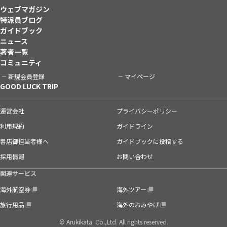
ウェブマガジン
特派員ブログ
ガイドブック
ニュース
著者一覧
コミュニティ
新規会員登録
マイページ
GOOD LUCK TRIP
運営会社
プライバシーポリシー
利用規約
ガイドライン
書店御担当者様へ
ガイドブックに投稿する
採用情報
お問い合わせ
関連サービス
海外航空券
海外ツアー
旅行用品
海外のおみやげ
© Arukikata. Co.,Ltd. All rights reserved.