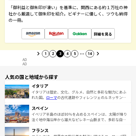
「御利益と御朱印が凄い」を基準に、関西にある約１万社の神
社から厳選して御朱印を紹介。ビギナーに優しく、ツウも納得
の一冊。
詳細を見る
…
1
2
3
4
5
14
AD
AD
人気の国と地域から探す
イタリア
イタリアは歴史、文化、グルメ、自然と多彩な魅力にあふ
れた国。
ローマ
の古代遺跡やフィレンツェのルネッサンス
美術、ヴェネツィアの運河など、歴史あるスポットはもち
スペイン
ろん、トスカーナの美しい田園風景やアマルフィ海岸の絶
景など、自然景観も見逃せない。観光の合間には、本場の
イベリア半島のほぼ80％を占めるスペインは、太陽が降り
ピザやパスタなど、絶品のイタリア料理を堪能することも
注ぐ地中海沿岸から雄大なピレネー山脈まで、多彩な自然
できる。朝目覚めてから夜眠るまで、すべての瞬間を楽し
と文化が詰まったヨーロッパ屈指の旅行先だ。多様な地域
フランス
ませてくれるイタリアで、忘れられない旅をしてみよう！
文化が根付くこの国では、情熱的なフラメンコ、熱気あふ
なお、新着のイタリア情報は
コンテンツ一覧
を参照してほ
れる闘牛、そして美味しいタパスが生活の一部となってい