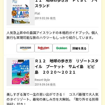
１１ 地球の歩き方 Ｐｌａｔ アイ
スランド
Plat
2019.02.06 発売
人気急上昇中の島国アイスランドの本格的ガイドブック。個人
旅行も実現可能な旅のハウツーもしっかり紹介しています。
詳細を見る
Ｒ１２ 地球の歩き方 リゾートスタ
イル プーケット サムイ島 ピピ
島 ２０２０～２０２１
Resort Style
2019.09.04 発売
美しすぎる海で一生の思い出ができる！ コスパ最強で大人気
のタイリゾート、最旬の楽しみ方を大解剖。「取り外せる別冊
MAP」付き！