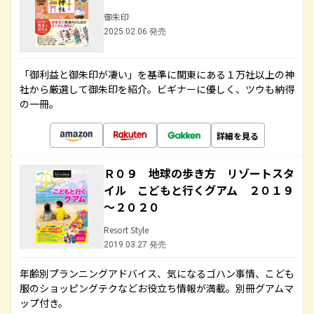
御朱印
2025.02.06 発売
「御利益と御朱印が凄い」を基準に関東にある１万社以上の神
社から厳選して御朱印を紹介。ビギナーに優しく、ツウも納得
の一冊。
詳細を見る
Ｒ０９ 地球の歩き方 リゾートスタ
イル こどもと行くグアム ２０１９
～２０２０
Resort Style
2019.03.27 発売
年齢別プランニングアドバイス、気になるゴハン事情、こども
服のショッピングテクなどお役立ち情報が満載。別冊グアムマ
ップ付き。