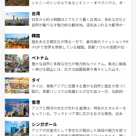
しみながら、その多様性と豊かな歴史を感じることができ
おすすめ。エメラルドグリーンに輝く海をはじめ、豊かな
シドニーのシンボルであるシドニー・オペラハウス、オー
るだろう。車でのロードトリップや列車の旅も、アメリカ
文化や歴史が息づいている。「アロハスピリット」と呼ば
ストラリア東海岸北部に広がる大サンゴ礁地帯グレートバ
ならではの贅沢な旅のスタイルだ。 なお、新着のアメリカ
台湾
れるおもてなしの心で訪れる人々を迎えてくれるハワイの
リアリーフや大陸中央部にそびえるウルル（エアーズロッ
情報は
コンテンツ一覧
を参照してほしい。
人々、おいしいローカルフードやハワイアンミュージッ
ク）、タスマニアの美しい原生林やケアンズの熱帯雨林な
日本から約４時間ほどでたどり着く台湾は、多彩な文化と
ク、伝統的なフラダンスなど、すべてがハワイの魅力を彩
ど、見どころがたくさん。また、カフェやワイン、オージ
自然が織りなす魅力的な観光地。活気あふれる大都市の台
っている。訪れるたびに新しい発見と感動が待っているハ
ービーフなどの食文化も豊かで、美味しいものであふれて
北やノスタルジックな町並みが人気な九份（ジォウフェ
ワイを、存分に味わってほしい。 なお、新着のハワイ情報
韓国
いる。アクティビティも充実しており、サーフィンやダイ
ン）、静ひつな山岳地帯である台湾東部など、都市の喧騒
は
コンテンツ一覧
を参照してほしい。
ビング、ハイキングなど、アウトドア好きにはたまらな
と山間の静けさが共存しており、訪れる人に新しい発見と
歴史ある王朝文化が残る一方で、最先端のファッションやK
い。オーストラリアの多彩な魅力を存分に味わいつくそ
驚きをもたらしてくれる。また、奥深い台湾の食文化も魅
-POPで世界を席巻している韓国。首都ソウルの宮殿や伝統
う。 なお、新着のオーストラリア情報は
コンテンツ一覧
を
力で、夜市などの屋台グルメから高級料理、ヘルシーで美
家屋が並ぶエリアでは韓国の歴史と文化に浸ることがで
参照してほしい。
ベトナム
容にもいいと評判のスイーツなど、バラエティ豊かな料理
き、地方に足を延ばせば四季折々の自然美を楽しむことが
が味わえる。 なお、新着の台湾情報は
コンテンツ一覧
を参
できる。そして、キムチや焼肉、絶品のストリートフード
豊かな自然と多様な文化が魅力的なベトナム。南北に細長
照してほしい。
まで、さまざまな韓国料理が待っている。夜には、韓国な
く伸びる国土には、広大な田園風景や青々とした山々、世
らではのナイトライフも堪能できる。あたたかいホスピタ
界遺産に登録された壮大な自然景観が点在し、都市部では
タイ
リティに包まれながら、韓国の多彩な魅力を心ゆくまで味
急速な発展と共に伝統が息づく。ハノイの古い町並みやホ
わってみてほしい。 なお、新着の韓国情報は
コンテンツ一
ーチミン市のフランス統治時代の建物も、独特の雰囲気を
タイは、東南アジアに位置する豊かな自然と歴史が息づく
覧
を参照してほしい。
醸し出している。また、バラエティの豊かさとおいしさで
国だ。首都バンコクは高層ビルが立ち並ぶ一方、伝統的な
世界中の食通を魅了してやまないベトナム料理も魅力のひ
寺院や市場がいたるところに点在し、古きよき文化と現代
香港
とつ。フォーやバインミー、ベトナムコーヒーなどは、ぜ
の活気が交差している。北部ではチェンマイなどの山岳地
ひ現地で味わいたい。どの地域を訪れてもあたたかい人々
帯で自然と触れ合い、南部ではプーケットやクラビの美し
アジアと西洋の文化が交わる香港は、特有のエネルギーを
が旅行者を迎えてくれるので、きっと忘れられない旅にな
いビーチでリゾート気分を楽しむことができる。タイ料理
もっている。ヴィクトリア湾に広がる壮大な景色、近未来
るはずだ。 なお、新着のベトナム情報は
コンテンツ一覧
を
は世界的に有名で、屋台から高級レストランまで味覚を刺
的なアートスポット、そして歴史と現代が融合した町並
参照してほしい。
シンガポール
激する。気候は一年中温暖で、どの季節にも異なる楽しみ
み、どこを訪れても感動するはず。観光スポットが密集し
が待っている。親しみやすいタイの人々、仏教を中心とし
ており、効率よく見どころを回れるのも魅力。息をのむよ
アジアの交差点として多文化が融合した独自の魅力を放つ
た文化、そして多様な観光資源が、訪れる旅人を魅了し続
うな絶景から文化的な体験まで、香港を存分に楽しみ尽く
シンガポール。未来的な建築物が並ぶマリーナベイ、歴史