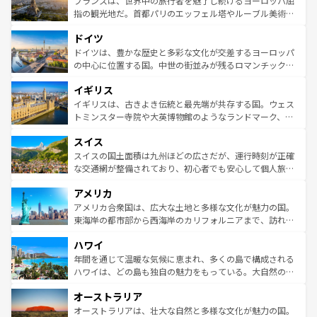
フランスは、世界中の旅行者を魅了し続けるヨーロッパ屈
しい。
る。首都マドリードの洗練された雰囲気や、バルセロナの
指の観光地だ。首都パリのエッフェル塔やルーブル美術館
アートに溢れた街角から、地方では古代ローマ遺跡や中世
といった象徴的なスポットから、田舎町の古風な美しさま
ドイツ
の城塞都市、穏やかなビーチリゾートまで多彩な表情を見
で、幅広い魅力が詰まっている。華麗な宮殿、歴史的な大
せる。地方によって風土や気候が異なるスペインはその個
聖堂、美しいビーチ、そして豊かな自然が、訪れる者を心
ドイツは、豊かな歴史と多彩な文化が交差するヨーロッパ
性で訪れる人を魅了する。 なお、新着のスペイン情報は
コ
から魅了する。また、フランスは美食の国としても知ら
の中心に位置する国。中世の街並みが残るロマンチック街
ンテンツ一覧
を参照してほしい。
れ、フランス料理はユネスコ無形文化遺産にも登録されて
道から、未来を先取りするようなモダンな都市まで多様な
イギリス
いる。シャンパンの発祥地であるランス、プロヴァンスの
顔を持つこの国は、どこを歩いても飽きることがない。ベ
香り高いラベンダー畑など、多彩な楽しみ方が可能だ。さ
ルリンの文化的活気、バイエルン州のアルプスの絶景、そ
イギリスは、古きよき伝統と最先端が共存する国。ウェス
らに、パリ以外の地域にも魅力が溢れており、どの街角に
してライン川沿いのワイン畑といった風景は必見。ビール
トミンスター寺院や大英博物館のようなランドマーク、歴
も豊かな歴史と文化が息づいている。パリ以外の個性あふ
とソーセージを味わいながら地元の人と過ごす楽しい時間
史ある大学都市、美しい丘陵地帯や牧歌的な風景など、エ
れる地方に足を運ぶとそれぞれで全く異なる文化を体験で
スイス
は、お酒好きな人にはぜひ体験してほしい。 なお、新着の
リアごとに異なる魅力がある。また、優雅なアフタヌーン
きるだろう。 なお、新着のフランス情報は
コンテンツ一覧
ドイツ情報は
コンテンツ一覧
を参照してほしい。
ティー、ビール好きにはたまらない英国パブ、サッカー観
スイスの国土面積は九州ほどの広さだが、運行時刻が正確
を参照してほしい。
戦など、本場だからこそできる体験も豊富。イギリスを旅
な交通網が整備されており、初心者でも安心して個人旅行
して楽しみつくそう。 なお、新着のイギリス情報は
コンテ
を楽しめる。日本同様に時刻表どおりの旅が可能だ。中世
アメリカ
ンツ一覧
を参照してほしい。
の建物がそのまま残る町や、スイスならではのユニークな
博物館もあり、アルプス観光だけでなく町歩きも満喫する
アメリカ合衆国は、広大な土地と多様な文化が魅力の国。
ことができる。国民の所得が高いため物価も高いが、旅行
東海岸の都市部から西海岸のカリフォルニアまで、訪れる
者向けの交通パス提供のサービスもあり、うまく活用すれ
場所ごとに異なる風景と体験が待っている。ニューヨーク
ハワイ
ば市内交通費無料で観光を楽しむこともできる。 なお、新
のような巨大都市は、観光、ショッピング、エンターテイ
着のスイス情報は
コンテンツ一覧
を参照してほしい。
ンメントが詰まった刺激的なスポットだ。一方、アメリカ
年間を通じて温暖な気候に恵まれ、多くの島で構成される
西部には大自然が広がり、グランドキャニオンやイエロー
ハワイは、どの島も独自の魅力をもっている。大自然の神
ストーン国立公園といった絶景が堪能できる。さらに、南
秘を感じたいなら、火山が生み出した壮大な景観を誇るハ
オーストラリア
部のニューオーリンズでは、音楽と美食が融合した独特の
ワイ島は見逃せない。また、定番の観光地といえばオアフ
文化が魅力。旅行者はアメリカの各地域で異なる魅力を楽
島だが、静かな自然を求めるならマウイ島やカウアイ島が
オーストラリアは、壮大な自然と多様な文化が魅力の国。