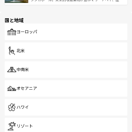
ける。 なお、新着のタイ情報は
コンテンツ一覧
を参照して
そう。 なお、新着の香港情報は
コンテンツ一覧
を参照して
と伝統を感じられるエスニックタウン、多数の緑豊かな公
ほしい。
ほしい。
園や自然保護区など、自然が調和した近代的な景観と文化
の多様性あふれるカラフルな町は、どこを歩いても新しい
国と地域
発見がある。さらに、治安のよさや充実した公共交通機関
も、旅行者にとっては魅力的なポイント。グルメも豊富
で、ホーカーズは地元の風情を楽しめる外せないスポット
ヨーロッパ
だ。訪れる人を飽きさせないシンガポールで、多様な魅力
を体感しよう。 なお、新着のシンガポール情報は
コンテン
ツ一覧
を参照してほしい。
北米
中南米
オセアニア
ハワイ
リゾート