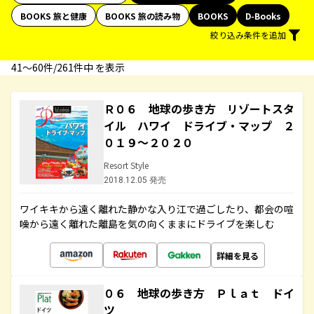
BOOKS 旅と健康
BOOKS 旅の読み物
BOOKS
D-Books
絞り込み条件を追加
41〜60件/261件中 を表示
Ｒ０６ 地球の歩き方 リゾートスタ
イル ハワイ ドライブ・マップ ２
０１９～２０２０
Resort Style
2018.12.05 発売
ワイキキから遠く離れた静かな入り江で過ごしたり、都会の喧
噪から遠く離れた離島を気の向くままにドライブを楽しむ
詳細を見る
０６ 地球の歩き方 Ｐｌａｔ ドイ
ツ