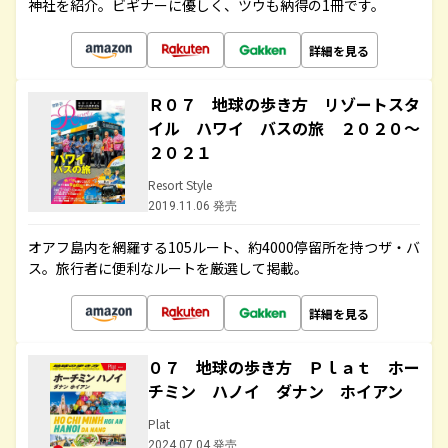
神社を紹介。ビギナーに優しく、ツウも納得の1冊です。
詳細を見る
Ｒ０７ 地球の歩き方 リゾートスタ
イル ハワイ バスの旅 ２０２０～
２０２１
Resort Style
2019.11.06 発売
オアフ島内を網羅する105ルート、約4000停留所を持つザ・バ
ス。旅行者に便利なルートを厳選して掲載。
詳細を見る
０７ 地球の歩き方 Ｐｌａｔ ホー
チミン ハノイ ダナン ホイアン
Plat
2024.07.04 発売