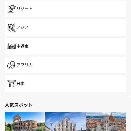
リゾート
アジア
中近東
アフリカ
日本
人気スポット