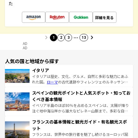
た
詳細を見る
…
1
2
3
13
AD
AD
人気の国と地域から探す
イタリア
イタリアは歴史、文化、グルメ、自然と多彩な魅力にあふ
れた国。
ローマ
の古代遺跡やフィレンツェのルネッサンス
美術、ヴェネツィアの運河など、歴史あるスポットはもち
スペインの観光ポイントと人気スポット・知ってお
ろん、トスカーナの美しい田園風景やアマルフィ海岸の絶
景など、自然景観も見逃せない。観光の合間には、本場の
くべき基本情報
ピザやパスタなど、絶品のイタリア料理を堪能することも
イベリア半島のほぼ80％を占めるスペインは、太陽が降り
できる。朝目覚めてから夜眠るまで、すべての瞬間を楽し
注ぐ地中海沿岸から雄大なピレネー山脈まで、多彩な自然
ませてくれるイタリアで、忘れられない旅をしてみよう！
と文化が詰まったヨーロッパ屈指の旅行先だ。多様な地域
なお、新着のイタリア情報は
コンテンツ一覧
を参照してほ
フランスの基本情報と観光ガイド・有名観光スポ
文化が根付くこの国では、情熱的なフラメンコ、熱気あふ
しい。
れる闘牛、そして美味しいタパスが生活の一部となってい
ット
る。首都マドリードの洗練された雰囲気や、バルセロナの
フランスは、世界中の旅行者を魅了し続けるヨーロッパ屈