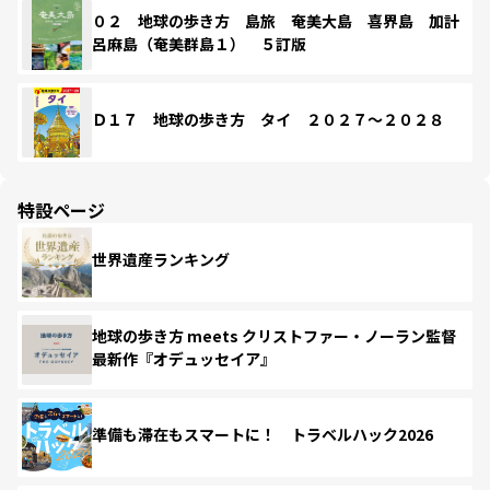
０２ 地球の歩き方 島旅 奄美大島 喜界島 加計
呂麻島（奄美群島１） ５訂版
Ｄ１７ 地球の歩き方 タイ ２０２７～２０２８
特設ページ
世界遺産ランキング
地球の歩き方 meets クリストファー・ノーラン監督
最新作『オデュッセイア』
準備も滞在もスマートに！ トラベルハック2026