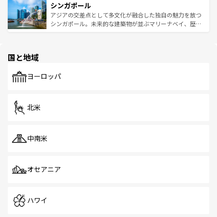
参照してほしい。
シンガポール
激する。気候は一年中温暖で、どの季節にも異なる楽しみ
み、どこを訪れても感動するはず。観光スポットが密集し
が待っている。親しみやすいタイの人々、仏教を中心とし
ており、効率よく見どころを回れるのも魅力。息をのむよ
アジアの交差点として多文化が融合した独自の魅力を放つ
た文化、そして多様な観光資源が、訪れる旅人を魅了し続
うな絶景から文化的な体験まで、香港を存分に楽しみ尽く
シンガポール。未来的な建築物が並ぶマリーナベイ、歴史
ける。 なお、新着のタイ情報は
コンテンツ一覧
を参照して
そう。 なお、新着の香港情報は
コンテンツ一覧
を参照して
と伝統を感じられるエスニックタウン、多数の緑豊かな公
ほしい。
ほしい。
園や自然保護区など、自然が調和した近代的な景観と文化
の多様性あふれるカラフルな町は、どこを歩いても新しい
国と地域
発見がある。さらに、治安のよさや充実した公共交通機関
も、旅行者にとっては魅力的なポイント。グルメも豊富
で、ホーカーズは地元の風情を楽しめる外せないスポット
ヨーロッパ
だ。訪れる人を飽きさせないシンガポールで、多様な魅力
を体感しよう。 なお、新着のシンガポール情報は
コンテン
ツ一覧
を参照してほしい。
北米
中南米
オセアニア
ハワイ