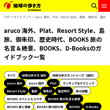
TOP
ガイドブック
aruco 海外、Plat、Resort Style、島旅、御朱印、
aruco 海外、Plat、Resort Style、島
旅、御朱印、歴史時代、BOOKS 旅の
名言＆絶景、BOOKS、D-Booksのガ
イドブック一覧
すべて
地球の歩き方 海外
地球の歩き方 Jシリーズ（国内）
aruco 海外
aruco 国内
Plat
ランキング&テクニック
Resort Style
島旅
御朱印
歴史時代
旅の図鑑
BOOKS スペシャルコラボ
BOOKS 旅の名言＆絶景
BOOKS 旅と健康
BOOKS 旅の読み物
BOOKS
D-Books