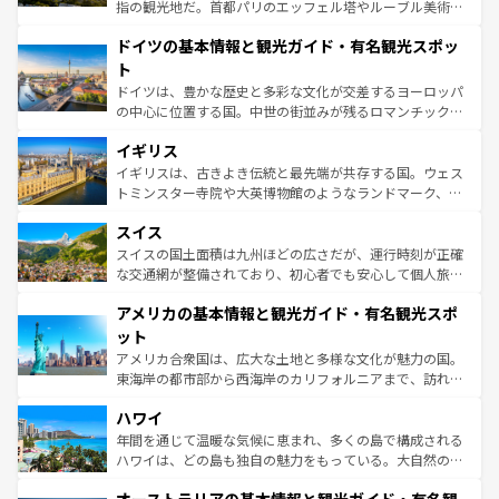
アートに溢れた街角から、地方では古代ローマ遺跡や中世
指の観光地だ。首都パリのエッフェル塔やルーブル美術館
の城塞都市、穏やかなビーチリゾートまで多彩な表情を見
といった象徴的なスポットから、田舎町の古風な美しさま
せる。地方によって風土や気候が異なるスペインはその個
ドイツの基本情報と観光ガイド・有名観光スポッ
で、幅広い魅力が詰まっている。華麗な宮殿、歴史的な大
性で訪れる人を魅了する。 なお、新着のスペイン情報は
コ
聖堂、美しいビーチ、そして豊かな自然が、訪れる者を心
ト
ンテンツ一覧
を参照してほしい。
から魅了する。また、フランスは美食の国としても知ら
ドイツは、豊かな歴史と多彩な文化が交差するヨーロッパ
れ、フランス料理はユネスコ無形文化遺産にも登録されて
の中心に位置する国。中世の街並みが残るロマンチック街
いる。シャンパンの発祥地であるランス、プロヴァンスの
道から、未来を先取りするようなモダンな都市まで多様な
香り高いラベンダー畑など、多彩な楽しみ方が可能だ。さ
イギリス
顔を持つこの国は、どこを歩いても飽きることがない。ベ
らに、パリ以外の地域にも魅力が溢れており、どの街角に
ルリンの文化的活気、バイエルン州のアルプスの絶景、そ
イギリスは、古きよき伝統と最先端が共存する国。ウェス
も豊かな歴史と文化が息づいている。パリ以外の個性あふ
してライン川沿いのワイン畑といった風景は必見。ビール
トミンスター寺院や大英博物館のようなランドマーク、歴
れる地方に足を運ぶとそれぞれで全く異なる文化を体験で
とソーセージを味わいながら地元の人と過ごす楽しい時間
史ある大学都市、美しい丘陵地帯や牧歌的な風景など、エ
きるだろう。 なお、新着のフランス情報は
コンテンツ一覧
スイス
は、お酒好きな人にはぜひ体験してほしい。 なお、新着の
リアごとに異なる魅力がある。また、優雅なアフタヌーン
を参照してほしい。
ドイツ情報は
コンテンツ一覧
を参照してほしい。
ティー、ビール好きにはたまらない英国パブ、サッカー観
スイスの国土面積は九州ほどの広さだが、運行時刻が正確
戦など、本場だからこそできる体験も豊富。イギリスを旅
な交通網が整備されており、初心者でも安心して個人旅行
して楽しみつくそう。 なお、新着のイギリス情報は
コンテ
を楽しめる。日本同様に時刻表どおりの旅が可能だ。中世
アメリカの基本情報と観光ガイド・有名観光スポ
ンツ一覧
を参照してほしい。
の建物がそのまま残る町や、スイスならではのユニークな
博物館もあり、アルプス観光だけでなく町歩きも満喫する
ット
ことができる。国民の所得が高いため物価も高いが、旅行
アメリカ合衆国は、広大な土地と多様な文化が魅力の国。
者向けの交通パス提供のサービスもあり、うまく活用すれ
東海岸の都市部から西海岸のカリフォルニアまで、訪れる
ば市内交通費無料で観光を楽しむこともできる。 なお、新
場所ごとに異なる風景と体験が待っている。ニューヨーク
着のスイス情報は
コンテンツ一覧
を参照してほしい。
ハワイ
のような巨大都市は、観光、ショッピング、エンターテイ
ンメントが詰まった刺激的なスポットだ。一方、アメリカ
年間を通じて温暖な気候に恵まれ、多くの島で構成される
西部には大自然が広がり、グランドキャニオンやイエロー
ハワイは、どの島も独自の魅力をもっている。大自然の神
ストーン国立公園といった絶景が堪能できる。さらに、南
秘を感じたいなら、火山が生み出した壮大な景観を誇るハ
部のニューオーリンズでは、音楽と美食が融合した独特の