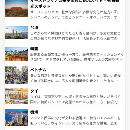
オーストラリアの基本情報と観光ガイド・有名観
ワイ島は見逃せない。また、定番の観光地といえばオアフ
文化が魅力。旅行者はアメリカの各地域で異なる魅力を楽
島だが、静かな自然を求めるならマウイ島やカウアイ島が
光スポット
しみながら、その多様性と豊かな歴史を感じることができ
おすすめ。エメラルドグリーンに輝く海をはじめ、豊かな
オーストラリアは、壮大な自然と多様な文化が魅力の国。
るだろう。車でのロードトリップや列車の旅も、アメリカ
文化や歴史が息づいている。「アロハスピリット」と呼ば
シドニーのシンボルであるシドニー・オペラハウス、オー
ならではの贅沢な旅のスタイルだ。 なお、新着のアメリカ
れるおもてなしの心で訪れる人々を迎えてくれるハワイの
ストラリア東海岸北部に広がる大サンゴ礁地帯グレートバ
情報は
コンテンツ一覧
を参照してほしい。
人々、おいしいローカルフードやハワイアンミュージッ
台湾
リアリーフや大陸中央部にそびえるウルル（エアーズロッ
ク、伝統的なフラダンスなど、すべてがハワイの魅力を彩
ク）、タスマニアの美しい原生林やケアンズの熱帯雨林な
日本から約４時間ほどでたどり着く台湾は、多彩な文化と
っている。訪れるたびに新しい発見と感動が待っているハ
ど、見どころがたくさん。また、カフェやワイン、オージ
自然が織りなす魅力的な観光地。活気あふれる大都市の台
ワイを、存分に味わってほしい。 なお、新着のハワイ情報
ービーフなどの食文化も豊かで、美味しいものであふれて
北やノスタルジックな町並みが人気な九份（ジォウフェ
は
コンテンツ一覧
を参照してほしい。
韓国
いる。アクティビティも充実しており、サーフィンやダイ
ン）、静ひつな山岳地帯である台湾東部など、都市の喧騒
ビング、ハイキングなど、アウトドア好きにはたまらな
と山間の静けさが共存しており、訪れる人に新しい発見と
歴史ある王朝文化が残る一方で、最先端のファッションやK
い。オーストラリアの多彩な魅力を存分に味わいつくそ
驚きをもたらしてくれる。また、奥深い台湾の食文化も魅
-POPで世界を席巻している韓国。首都ソウルの宮殿や伝統
う。 なお、新着のオーストラリア情報は
コンテンツ一覧
を
力で、夜市などの屋台グルメから高級料理、ヘルシーで美
家屋が並ぶエリアでは韓国の歴史と文化に浸ることがで
参照してほしい。
ベトナム
容にもいいと評判のスイーツなど、バラエティ豊かな料理
き、地方に足を延ばせば四季折々の自然美を楽しむことが
が味わえる。 なお、新着の台湾情報は
コンテンツ一覧
を参
できる。そして、キムチや焼肉、絶品のストリートフード
豊かな自然と多様な文化が魅力的なベトナム。南北に細長
照してほしい。
まで、さまざまな韓国料理が待っている。夜には、韓国な
く伸びる国土には、広大な田園風景や青々とした山々、世
らではのナイトライフも堪能できる。あたたかいホスピタ
界遺産に登録された壮大な自然景観が点在し、都市部では
タイ
リティに包まれながら、韓国の多彩な魅力を心ゆくまで味
急速な発展と共に伝統が息づく。ハノイの古い町並みやホ
わってみてほしい。 なお、新着の韓国情報は
コンテンツ一
ーチミン市のフランス統治時代の建物も、独特の雰囲気を
タイは、東南アジアに位置する豊かな自然と歴史が息づく
覧
を参照してほしい。
醸し出している。また、バラエティの豊かさとおいしさで
国だ。首都バンコクは高層ビルが立ち並ぶ一方、伝統的な
世界中の食通を魅了してやまないベトナム料理も魅力のひ
寺院や市場がいたるところに点在し、古きよき文化と現代
香港
とつ。フォーやバインミー、ベトナムコーヒーなどは、ぜ
の活気が交差している。北部ではチェンマイなどの山岳地
ひ現地で味わいたい。どの地域を訪れてもあたたかい人々
帯で自然と触れ合い、南部ではプーケットやクラビの美し
アジアと西洋の文化が交わる香港は、特有のエネルギーを
が旅行者を迎えてくれるので、きっと忘れられない旅にな
いビーチでリゾート気分を楽しむことができる。タイ料理
もっている。ヴィクトリア湾に広がる壮大な景色、近未来
るはずだ。 なお、新着のベトナム情報は
コンテンツ一覧
を
は世界的に有名で、屋台から高級レストランまで味覚を刺
的なアートスポット、そして歴史と現代が融合した町並