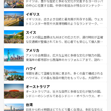
聖堂、美しいビーチ、そして豊かな自然が、訪れる者を心
ドイツは、豊かな歴史と多彩な文化が交差するヨーロッパ
ンテンツ一覧
を参照してほしい。
から魅了する。また、フランスは美食の国としても知ら
の中心に位置する国。中世の街並みが残るロマンチック街
れ、フランス料理はユネスコ無形文化遺産にも登録されて
道から、未来を先取りするようなモダンな都市まで多様な
イギリス
いる。シャンパンの発祥地であるランス、プロヴァンスの
顔を持つこの国は、どこを歩いても飽きることがない。ベ
香り高いラベンダー畑など、多彩な楽しみ方が可能だ。さ
ルリンの文化的活気、バイエルン州のアルプスの絶景、そ
イギリスは、古きよき伝統と最先端が共存する国。ウェス
らに、パリ以外の地域にも魅力が溢れており、どの街角に
してライン川沿いのワイン畑といった風景は必見。ビール
トミンスター寺院や大英博物館のようなランドマーク、歴
も豊かな歴史と文化が息づいている。パリ以外の個性あふ
とソーセージを味わいながら地元の人と過ごす楽しい時間
史ある大学都市、美しい丘陵地帯や牧歌的な風景など、エ
れる地方に足を運ぶとそれぞれで全く異なる文化を体験で
スイス
は、お酒好きな人にはぜひ体験してほしい。 なお、新着の
リアごとに異なる魅力がある。また、優雅なアフタヌーン
きるだろう。 なお、新着のフランス情報は
コンテンツ一覧
ドイツ情報は
コンテンツ一覧
を参照してほしい。
ティー、ビール好きにはたまらない英国パブ、サッカー観
スイスの国土面積は九州ほどの広さだが、運行時刻が正確
を参照してほしい。
戦など、本場だからこそできる体験も豊富。イギリスを旅
な交通網が整備されており、初心者でも安心して個人旅行
して楽しみつくそう。 なお、新着のイギリス情報は
コンテ
を楽しめる。日本同様に時刻表どおりの旅が可能だ。中世
アメリカ
ンツ一覧
を参照してほしい。
の建物がそのまま残る町や、スイスならではのユニークな
博物館もあり、アルプス観光だけでなく町歩きも満喫する
アメリカ合衆国は、広大な土地と多様な文化が魅力の国。
ことができる。国民の所得が高いため物価も高いが、旅行
東海岸の都市部から西海岸のカリフォルニアまで、訪れる
者向けの交通パス提供のサービスもあり、うまく活用すれ
場所ごとに異なる風景と体験が待っている。ニューヨーク
ハワイ
ば市内交通費無料で観光を楽しむこともできる。 なお、新
のような巨大都市は、観光、ショッピング、エンターテイ
着のスイス情報は
コンテンツ一覧
を参照してほしい。
ンメントが詰まった刺激的なスポットだ。一方、アメリカ
年間を通じて温暖な気候に恵まれ、多くの島で構成される
西部には大自然が広がり、グランドキャニオンやイエロー
ハワイは、どの島も独自の魅力をもっている。大自然の神
ストーン国立公園といった絶景が堪能できる。さらに、南
秘を感じたいなら、火山が生み出した壮大な景観を誇るハ
オーストラリア
部のニューオーリンズでは、音楽と美食が融合した独特の
ワイ島は見逃せない。また、定番の観光地といえばオアフ
文化が魅力。旅行者はアメリカの各地域で異なる魅力を楽
島だが、静かな自然を求めるならマウイ島やカウアイ島が
オーストラリアは、壮大な自然と多様な文化が魅力の国。
しみながら、その多様性と豊かな歴史を感じることができ
おすすめ。エメラルドグリーンに輝く海をはじめ、豊かな
シドニーのシンボルであるシドニー・オペラハウス、オー
るだろう。車でのロードトリップや列車の旅も、アメリカ
文化や歴史が息づいている。「アロハスピリット」と呼ば
ストラリア東海岸北部に広がる大サンゴ礁地帯グレートバ
ならではの贅沢な旅のスタイルだ。 なお、新着のアメリカ
台湾
れるおもてなしの心で訪れる人々を迎えてくれるハワイの
リアリーフや大陸中央部にそびえるウルル（エアーズロッ
情報は
コンテンツ一覧
を参照してほしい。
人々、おいしいローカルフードやハワイアンミュージッ
ク）、タスマニアの美しい原生林やケアンズの熱帯雨林な
日本から約４時間ほどでたどり着く台湾は、多彩な文化と