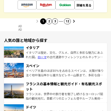
詳細を見る
…
1
2
3
12
AD
AD
人気の国と地域から探す
イタリア
イタリアは歴史、文化、グルメ、自然と多彩な魅力にあふ
れた国。
ローマ
の古代遺跡やフィレンツェのルネッサンス
美術、ヴェネツィアの運河など、歴史あるスポットはもち
スペイン
ろん、トスカーナの美しい田園風景やアマルフィ海岸の絶
景など、自然景観も見逃せない。観光の合間には、本場の
イベリア半島のほぼ80％を占めるスペインは、太陽が降り
ピザやパスタなど、絶品のイタリア料理を堪能することも
注ぐ地中海沿岸から雄大なピレネー山脈まで、多彩な自然
できる。朝目覚めてから夜眠るまで、すべての瞬間を楽し
と文化が詰まったヨーロッパ屈指の旅行先だ。多様な地域
フランスの基本情報と観光ガイド・有名観光スポ
ませてくれるイタリアで、忘れられない旅をしてみよう！
文化が根付くこの国では、情熱的なフラメンコ、熱気あふ
なお、新着のイタリア情報は
コンテンツ一覧
を参照してほ
れる闘牛、そして美味しいタパスが生活の一部となってい
ット
しい。
る。首都マドリードの洗練された雰囲気や、バルセロナの
フランスは、世界中の旅行者を魅了し続けるヨーロッパ屈
アートに溢れた街角から、地方では古代ローマ遺跡や中世
指の観光地だ。首都パリのエッフェル塔やルーブル美術館
の城塞都市、穏やかなビーチリゾートまで多彩な表情を見
といった象徴的なスポットから、田舎町の古風な美しさま
せる。地方によって風土や気候が異なるスペインはその個
ドイツ
で、幅広い魅力が詰まっている。華麗な宮殿、歴史的な大
性で訪れる人を魅了する。 なお、新着のスペイン情報は
コ