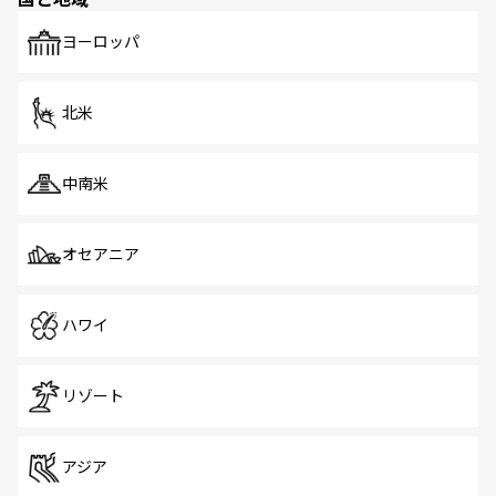
発見がある。さらに、治安のよさや充実した公共交通機関
も、旅行者にとっては魅力的なポイント。グルメも豊富
で、ホーカーズは地元の風情を楽しめる外せないスポット
ヨーロッパ
だ。訪れる人を飽きさせないシンガポールで、多様な魅力
を体感しよう。 なお、新着のシンガポール情報は
コンテン
ツ一覧
を参照してほしい。
北米
中南米
オセアニア
ハワイ
リゾート
アジア