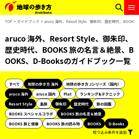
TOP
ガイドブック
aruco 海外、Resort Style、御朱印、歴史時代、BOO
aruco 海外、Resort Style、御朱印、
歴史時代、BOOKS 旅の名言＆絶景、B
OOKS、D-Booksのガイドブック一覧
すべて
地球の歩き方 海外
地球の歩き方 Jシリーズ（国内）
aruco 海外
aruco 国内
Plat
ランキング&テクニック
Resort Style
島旅
御朱印
歴史時代
旅の図鑑
BOOKS スペシャルコラボ
BOOKS 旅の名言＆絶景
BOOKS 旅と健康
BOOKS 旅の読み物
BOOKS
D-Books
絞り込み条件を追加