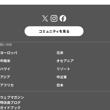
コミュニティを見る
国と地域
ヨーロッパ
北米
中南米
オセアニア
ハワイ
リゾート
アジア
中近東
アフリカ
日本
ウェブマガジン
特派員ブログ
ガイドブック