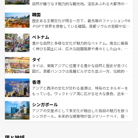
ク、伝統的なフラダンスなど、すべてがハワイの魅力を彩
ど、見どころがたくさん。また、カフェやワイン、オージ
自然が織りなす魅力的な観光地。活気あふれる大都市の台
っている。訪れるたびに新しい発見と感動が待っているハ
ービーフなどの食文化も豊かで、美味しいものであふれて
北やノスタルジックな町並みが人気な九份（ジォウフェ
ワイを、存分に味わってほしい。 なお、新着のハワイ情報
韓国
いる。アクティビティも充実しており、サーフィンやダイ
ン）、静ひつな山岳地帯である台湾東部など、都市の喧騒
は
コンテンツ一覧
を参照してほしい。
ビング、ハイキングなど、アウトドア好きにはたまらな
と山間の静けさが共存しており、訪れる人に新しい発見と
歴史ある王朝文化が残る一方で、最先端のファッションやK
い。オーストラリアの多彩な魅力を存分に味わいつくそ
驚きをもたらしてくれる。また、奥深い台湾の食文化も魅
-POPで世界を席巻している韓国。首都ソウルの宮殿や伝統
う。 なお、新着のオーストラリア情報は
コンテンツ一覧
を
力で、夜市などの屋台グルメから高級料理、ヘルシーで美
家屋が並ぶエリアでは韓国の歴史と文化に浸ることがで
参照してほしい。
ベトナム
容にもいいと評判のスイーツなど、バラエティ豊かな料理
き、地方に足を延ばせば四季折々の自然美を楽しむことが
が味わえる。 なお、新着の台湾情報は
コンテンツ一覧
を参
できる。そして、キムチや焼肉、絶品のストリートフード
豊かな自然と多様な文化が魅力的なベトナム。南北に細長
照してほしい。
まで、さまざまな韓国料理が待っている。夜には、韓国な
く伸びる国土には、広大な田園風景や青々とした山々、世
らではのナイトライフも堪能できる。あたたかいホスピタ
界遺産に登録された壮大な自然景観が点在し、都市部では
タイ
リティに包まれながら、韓国の多彩な魅力を心ゆくまで味
急速な発展と共に伝統が息づく。ハノイの古い町並みやホ
わってみてほしい。 なお、新着の韓国情報は
コンテンツ一
ーチミン市のフランス統治時代の建物も、独特の雰囲気を
タイは、東南アジアに位置する豊かな自然と歴史が息づく
覧
を参照してほしい。
醸し出している。また、バラエティの豊かさとおいしさで
国だ。首都バンコクは高層ビルが立ち並ぶ一方、伝統的な
世界中の食通を魅了してやまないベトナム料理も魅力のひ
寺院や市場がいたるところに点在し、古きよき文化と現代
香港
とつ。フォーやバインミー、ベトナムコーヒーなどは、ぜ
の活気が交差している。北部ではチェンマイなどの山岳地
ひ現地で味わいたい。どの地域を訪れてもあたたかい人々
帯で自然と触れ合い、南部ではプーケットやクラビの美し
アジアと西洋の文化が交わる香港は、特有のエネルギーを
が旅行者を迎えてくれるので、きっと忘れられない旅にな
いビーチでリゾート気分を楽しむことができる。タイ料理
もっている。ヴィクトリア湾に広がる壮大な景色、近未来
るはずだ。 なお、新着のベトナム情報は
コンテンツ一覧
を
は世界的に有名で、屋台から高級レストランまで味覚を刺
的なアートスポット、そして歴史と現代が融合した町並
参照してほしい。
シンガポール
激する。気候は一年中温暖で、どの季節にも異なる楽しみ
み、どこを訪れても感動するはず。観光スポットが密集し
が待っている。親しみやすいタイの人々、仏教を中心とし
ており、効率よく見どころを回れるのも魅力。息をのむよ
アジアの交差点として多文化が融合した独自の魅力を放つ
た文化、そして多様な観光資源が、訪れる旅人を魅了し続
うな絶景から文化的な体験まで、香港を存分に楽しみ尽く
シンガポール。未来的な建築物が並ぶマリーナベイ、歴史
ける。 なお、新着のタイ情報は
コンテンツ一覧
を参照して
そう。 なお、新着の香港情報は
コンテンツ一覧
を参照して
と伝統を感じられるエスニックタウン、多数の緑豊かな公
ほしい。
ほしい。
園や自然保護区など、自然が調和した近代的な景観と文化
の多様性あふれるカラフルな町は、どこを歩いても新しい
国と地域