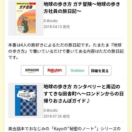
地球の歩き方 ガチ冒険～地球の歩き
方社員の旅日記～
D-Books
2018.04.12 発売
本書は4人の旅好きによるただの旅日記です。たまたま『地球
の歩き方』で働いているだけで書いてある内容はただの旅日記
です。
詳細を見る
地球の歩き方 カンタベリーと周辺の
すてきな田舎町へ～ロンドンからの日
帰りおさんぽガイド♪
D-Books
2018.07.26 発売
英会話本でおなじみの「Kayoの“秘密のノート”」シリーズの