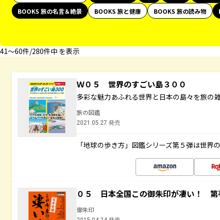
BOOKS 旅の名言＆絶景
BOOKS 旅と健康
BOOKS 旅の読み物
41〜60件/280件中 を表示
Ｗ０５ 世界のすごい島３００
多彩な魅力あふれる世界と日本の島々を旅の
旅の図鑑
2021.05.27 発売
「地球の歩き方」図鑑シリーズ第５弾は世界
０５ 日本全国この御朱印が凄い！ 第
御朱印