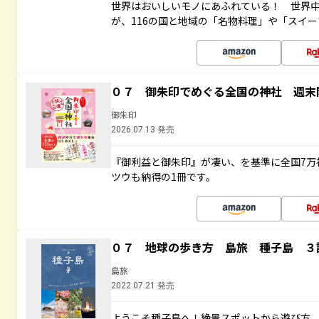
世界はおいしいモノにあふれている！ 世界
が、116の国と地域の「名物料理」や「スイ
０７ 御朱印でめぐる全国の神社 週末
御朱印
2026.07.13 発売
『御利益と御朱印』が凄い、を基準に全国7万
ツウも納得の1冊です。
０７ 地球の歩き方 島旅 種子島 ３
島旅
2022.07.21 発売
ようこそ種子島へ！絶景スポットから遊び方