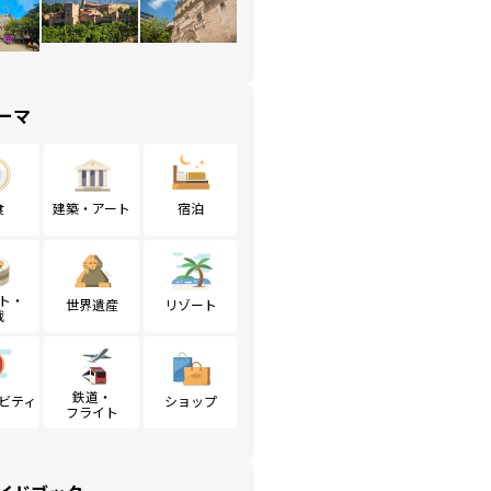
ーマ
食
建築・アート
宿泊
ト・
世界遺産
リゾート
戦
鉄道・
ビティ
ショップ
フライト