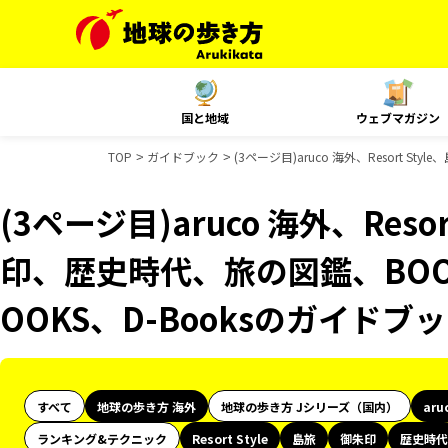
国と地域
ウェブマガジン
TOP
ガイドブック
(3ページ目)aruco 海外、Resort 
(3ページ目)aruco 海外、Reso
印、歴史時代、旅の図鑑、BOO
OOKS、D-Booksのガイドブ
すべて
地球の歩き方 海外
地球の歩き方 Jシリーズ（国内）
aru
ランキング&テクニック
Resort Style
島旅
御朱印
歴史時代