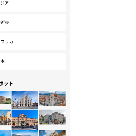
アジア
中近東
アフリカ
日本
ポット