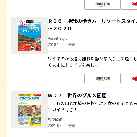
Ｒ０６ 地球の歩き方 リゾートスタイ
～２０２０
Resort Style
2018.12.05 発売
ワイキキから遠く離れた静かな入り江で過ご
くままにドライブを楽しむ
Ｗ０７ 世界のグルメ図鑑
１１６の国と地域の名物料理を食の雑学とと
ンガイド付き！
旅の図鑑
2021.07.26 発売