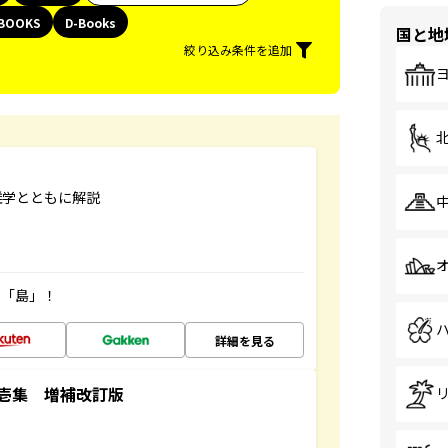
BOOKS
D-Books
国と地
絞り込み条件を追加
雑学とともに解説
の「島」！
詳細を見る
壱集 増補改訂版