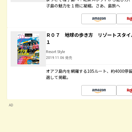
子島の魅力を１冊に凝縮。さあ、島旅へ
Ｒ０７ 地球の歩き方 リゾートスタイ
１
Resort Style
2019.11.06 発売
オアフ島内を網羅する105ルート、約4000
選して掲載。
AD