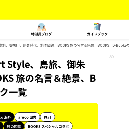
特派員ブログ
ガイドブック
Style、島旅、御朱印、歴史時代、旅の図鑑、BOOKS 旅の名言＆絶景、BOOKS、D-Boo
AD
rt Style、島旅、御朱
KS 旅の名言＆絶景、B
ック一覧
co 海外
aruco 国内
Plat
旅の図鑑
BOOKS スペシャルコラボ