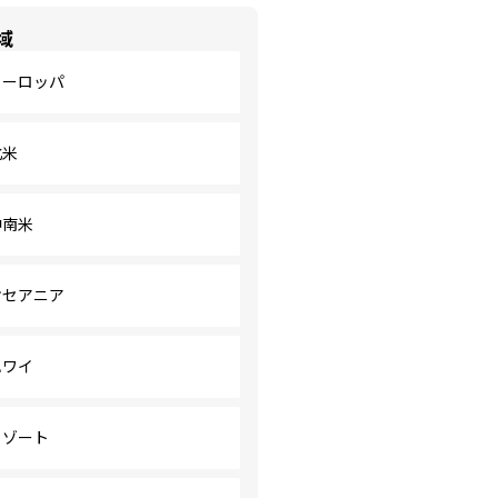
域
ヨーロッパ
北米
中南米
オセアニア
ハワイ
リゾート