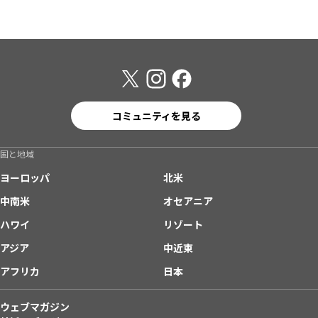
コミュニティを見る
国と地域
ヨーロッパ
北米
中南米
オセアニア
ハワイ
リゾート
アジア
中近東
アフリカ
日本
ウェブマガジン