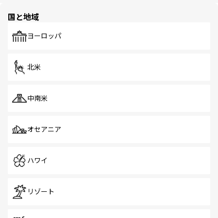
園や自然保護区など、自然が調和した近代的な景観と文化
の多様性あふれるカラフルな町は、どこを歩いても新しい
国と地域
発見がある。さらに、治安のよさや充実した公共交通機関
も、旅行者にとっては魅力的なポイント。グルメも豊富
で、ホーカーズは地元の風情を楽しめる外せないスポット
ヨーロッパ
だ。訪れる人を飽きさせないシンガポールで、多様な魅力
を体感しよう。 なお、新着のシンガポール情報は
コンテン
ツ一覧
を参照してほしい。
北米
中南米
オセアニア
ハワイ
リゾート