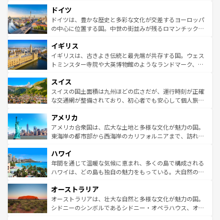
といった象徴的なスポットから、田舎町の古風な美しさま
せる。地方によって風土や気候が異なるスペインはその個
ドイツ
で、幅広い魅力が詰まっている。華麗な宮殿、歴史的な大
性で訪れる人を魅了する。 なお、新着のスペイン情報は
コ
聖堂、美しいビーチ、そして豊かな自然が、訪れる者を心
ドイツは、豊かな歴史と多彩な文化が交差するヨーロッパ
ンテンツ一覧
を参照してほしい。
から魅了する。また、フランスは美食の国としても知ら
の中心に位置する国。中世の街並みが残るロマンチック街
れ、フランス料理はユネスコ無形文化遺産にも登録されて
道から、未来を先取りするようなモダンな都市まで多様な
イギリス
いる。シャンパンの発祥地であるランス、プロヴァンスの
顔を持つこの国は、どこを歩いても飽きることがない。ベ
香り高いラベンダー畑など、多彩な楽しみ方が可能だ。さ
ルリンの文化的活気、バイエルン州のアルプスの絶景、そ
イギリスは、古きよき伝統と最先端が共存する国。ウェス
らに、パリ以外の地域にも魅力が溢れており、どの街角に
してライン川沿いのワイン畑といった風景は必見。ビール
トミンスター寺院や大英博物館のようなランドマーク、歴
も豊かな歴史と文化が息づいている。パリ以外の個性あふ
とソーセージを味わいながら地元の人と過ごす楽しい時間
史ある大学都市、美しい丘陵地帯や牧歌的な風景など、エ
れる地方に足を運ぶとそれぞれで全く異なる文化を体験で
スイス
は、お酒好きな人にはぜひ体験してほしい。 なお、新着の
リアごとに異なる魅力がある。また、優雅なアフタヌーン
きるだろう。 なお、新着のフランス情報は
コンテンツ一覧
ドイツ情報は
コンテンツ一覧
を参照してほしい。
ティー、ビール好きにはたまらない英国パブ、サッカー観
スイスの国土面積は九州ほどの広さだが、運行時刻が正確
を参照してほしい。
戦など、本場だからこそできる体験も豊富。イギリスを旅
な交通網が整備されており、初心者でも安心して個人旅行
して楽しみつくそう。 なお、新着のイギリス情報は
コンテ
を楽しめる。日本同様に時刻表どおりの旅が可能だ。中世
アメリカ
ンツ一覧
を参照してほしい。
の建物がそのまま残る町や、スイスならではのユニークな
博物館もあり、アルプス観光だけでなく町歩きも満喫する
アメリカ合衆国は、広大な土地と多様な文化が魅力の国。
ことができる。国民の所得が高いため物価も高いが、旅行
東海岸の都市部から西海岸のカリフォルニアまで、訪れる
者向けの交通パス提供のサービスもあり、うまく活用すれ
場所ごとに異なる風景と体験が待っている。ニューヨーク
ハワイ
ば市内交通費無料で観光を楽しむこともできる。 なお、新
のような巨大都市は、観光、ショッピング、エンターテイ
着のスイス情報は
コンテンツ一覧
を参照してほしい。
ンメントが詰まった刺激的なスポットだ。一方、アメリカ
年間を通じて温暖な気候に恵まれ、多くの島で構成される
西部には大自然が広がり、グランドキャニオンやイエロー
ハワイは、どの島も独自の魅力をもっている。大自然の神
ストーン国立公園といった絶景が堪能できる。さらに、南
秘を感じたいなら、火山が生み出した壮大な景観を誇るハ
オーストラリア
部のニューオーリンズでは、音楽と美食が融合した独特の
ワイ島は見逃せない。また、定番の観光地といえばオアフ
文化が魅力。旅行者はアメリカの各地域で異なる魅力を楽
島だが、静かな自然を求めるならマウイ島やカウアイ島が
オーストラリアは、壮大な自然と多様な文化が魅力の国。
しみながら、その多様性と豊かな歴史を感じることができ
おすすめ。エメラルドグリーンに輝く海をはじめ、豊かな
シドニーのシンボルであるシドニー・オペラハウス、オー
るだろう。車でのロードトリップや列車の旅も、アメリカ
文化や歴史が息づいている。「アロハスピリット」と呼ば
ストラリア東海岸北部に広がる大サンゴ礁地帯グレートバ