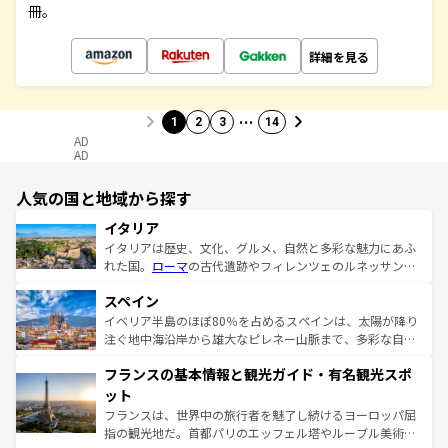
冊。
詳細を見る
…
1
2
3
14
AD
AD
人気の国と地域から探す
イタリア
イタリアは歴史、文化、グルメ、自然と多彩な魅力にあふ
れた国。
ローマ
の古代遺跡やフィレンツェのルネッサンス
美術、ヴェネツィアの運河など、歴史あるスポットはもち
スペイン
ろん、トスカーナの美しい田園風景やアマルフィ海岸の絶
景など、自然景観も見逃せない。観光の合間には、本場の
イベリア半島のほぼ80％を占めるスペインは、太陽が降り
ピザやパスタなど、絶品のイタリア料理を堪能することも
注ぐ地中海沿岸から雄大なピレネー山脈まで、多彩な自然
できる。朝目覚めてから夜眠るまで、すべての瞬間を楽し
と文化が詰まったヨーロッパ屈指の旅行先だ。多様な地域
フランスの基本情報と観光ガイド・有名観光スポ
ませてくれるイタリアで、忘れられない旅をしてみよう！
文化が根付くこの国では、情熱的なフラメンコ、熱気あふ
なお、新着のイタリア情報は
コンテンツ一覧
を参照してほ
れる闘牛、そして美味しいタパスが生活の一部となってい
ット
しい。
る。首都マドリードの洗練された雰囲気や、バルセロナの
フランスは、世界中の旅行者を魅了し続けるヨーロッパ屈
アートに溢れた街角から、地方では古代ローマ遺跡や中世
指の観光地だ。首都パリのエッフェル塔やルーブル美術館
の城塞都市、穏やかなビーチリゾートまで多彩な表情を見