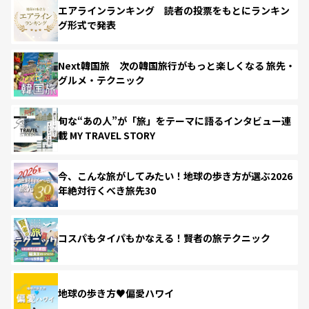
エアラインランキング 読者の投票をもとにランキン
グ形式で発表
Next韓国旅 次の韓国旅行がもっと楽しくなる 旅先・
グルメ・テクニック
旬な“あの人”が「旅」をテーマに語るインタビュー連
載 MY TRAVEL STORY
今、こんな旅がしてみたい！地球の歩き方が選ぶ2026
年絶対行くべき旅先30
コスパもタイパもかなえる！賢者の旅テクニック
地球の歩き方♥偏愛ハワイ