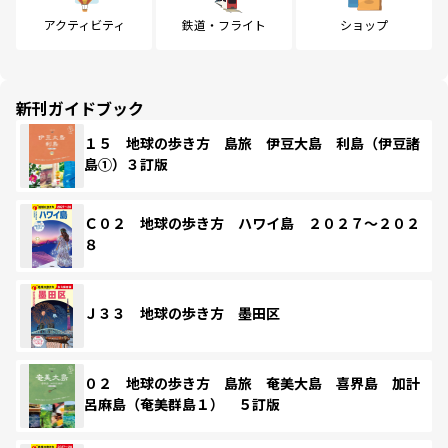
アクティビティ
鉄道・フライト
ショップ
新刊ガイドブック
１５ 地球の歩き方 島旅 伊豆大島 利島（伊豆諸
島①）３訂版
Ｃ０２ 地球の歩き方 ハワイ島 ２０２７～２０２
８
Ｊ３３ 地球の歩き方 墨田区
０２ 地球の歩き方 島旅 奄美大島 喜界島 加計
呂麻島（奄美群島１） ５訂版