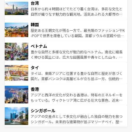
ならではの贅沢な旅のスタイルだ。 なお、新着のアメリカ
台湾
れるおもてなしの心で訪れる人々を迎えてくれるハワイの
リアリーフや大陸中央部にそびえるウルル（エアーズロッ
情報は
コンテンツ一覧
を参照してほしい。
人々、おいしいローカルフードやハワイアンミュージッ
ク）、タスマニアの美しい原生林やケアンズの熱帯雨林な
日本から約４時間ほどでたどり着く台湾は、多彩な文化と
ク、伝統的なフラダンスなど、すべてがハワイの魅力を彩
ど、見どころがたくさん。また、カフェやワイン、オージ
自然が織りなす魅力的な観光地。活気あふれる大都市の台
っている。訪れるたびに新しい発見と感動が待っているハ
ービーフなどの食文化も豊かで、美味しいものであふれて
北やノスタルジックな町並みが人気な九份（ジォウフェ
ワイを、存分に味わってほしい。 なお、新着のハワイ情報
韓国
いる。アクティビティも充実しており、サーフィンやダイ
ン）、静ひつな山岳地帯である台湾東部など、都市の喧騒
は
コンテンツ一覧
を参照してほしい。
ビング、ハイキングなど、アウトドア好きにはたまらな
と山間の静けさが共存しており、訪れる人に新しい発見と
歴史ある王朝文化が残る一方で、最先端のファッションやK
い。オーストラリアの多彩な魅力を存分に味わいつくそ
驚きをもたらしてくれる。また、奥深い台湾の食文化も魅
-POPで世界を席巻している韓国。首都ソウルの宮殿や伝統
う。 なお、新着のオーストラリア情報は
コンテンツ一覧
を
力で、夜市などの屋台グルメから高級料理、ヘルシーで美
家屋が並ぶエリアでは韓国の歴史と文化に浸ることがで
参照してほしい。
ベトナム
容にもいいと評判のスイーツなど、バラエティ豊かな料理
き、地方に足を延ばせば四季折々の自然美を楽しむことが
が味わえる。 なお、新着の台湾情報は
コンテンツ一覧
を参
できる。そして、キムチや焼肉、絶品のストリートフード
豊かな自然と多様な文化が魅力的なベトナム。南北に細長
照してほしい。
まで、さまざまな韓国料理が待っている。夜には、韓国な
く伸びる国土には、広大な田園風景や青々とした山々、世
らではのナイトライフも堪能できる。あたたかいホスピタ
界遺産に登録された壮大な自然景観が点在し、都市部では
タイ
リティに包まれながら、韓国の多彩な魅力を心ゆくまで味
急速な発展と共に伝統が息づく。ハノイの古い町並みやホ
わってみてほしい。 なお、新着の韓国情報は
コンテンツ一
ーチミン市のフランス統治時代の建物も、独特の雰囲気を
タイは、東南アジアに位置する豊かな自然と歴史が息づく
覧
を参照してほしい。
醸し出している。また、バラエティの豊かさとおいしさで
国だ。首都バンコクは高層ビルが立ち並ぶ一方、伝統的な
世界中の食通を魅了してやまないベトナム料理も魅力のひ
寺院や市場がいたるところに点在し、古きよき文化と現代
香港
とつ。フォーやバインミー、ベトナムコーヒーなどは、ぜ
の活気が交差している。北部ではチェンマイなどの山岳地
ひ現地で味わいたい。どの地域を訪れてもあたたかい人々
帯で自然と触れ合い、南部ではプーケットやクラビの美し
アジアと西洋の文化が交わる香港は、特有のエネルギーを
が旅行者を迎えてくれるので、きっと忘れられない旅にな
いビーチでリゾート気分を楽しむことができる。タイ料理
もっている。ヴィクトリア湾に広がる壮大な景色、近未来
るはずだ。 なお、新着のベトナム情報は
コンテンツ一覧
を
は世界的に有名で、屋台から高級レストランまで味覚を刺
的なアートスポット、そして歴史と現代が融合した町並
参照してほしい。
シンガポール
激する。気候は一年中温暖で、どの季節にも異なる楽しみ
み、どこを訪れても感動するはず。観光スポットが密集し
が待っている。親しみやすいタイの人々、仏教を中心とし
ており、効率よく見どころを回れるのも魅力。息をのむよ
アジアの交差点として多文化が融合した独自の魅力を放つ
た文化、そして多様な観光資源が、訪れる旅人を魅了し続
うな絶景から文化的な体験まで、香港を存分に楽しみ尽く
シンガポール。未来的な建築物が並ぶマリーナベイ、歴史
ける。 なお、新着のタイ情報は
コンテンツ一覧
を参照して
そう。 なお、新着の香港情報は
コンテンツ一覧
を参照して
と伝統を感じられるエスニックタウン、多数の緑豊かな公
ほしい。
ほしい。