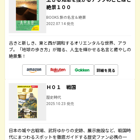
絶景１００
BOOKS 旅の名言＆絶景
2022.07.14 発売
古きと新しき、東と西が調和するオリエンタルな世界、アラ
ブ。「地球の歩き方」が贈る、人生を輝かせる名言と癒やしの
絶景集！
詳細を見る
Ｈ０１ 戦国
歴史時代
2025.10.23 発売
日本の城や古戦場、武将ゆかりの史跡、展示施設など、戦国時
代にまつわるスポットを徹底ガイドする歴史ファン必携の一