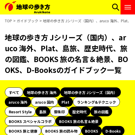
TOP
ガイドブック
地球の歩き方 Jシリーズ（国内）、aruco 海外、Plat
地球の歩き方 Jシリーズ（国内）、ar
uco 海外、Plat、島旅、歴史時代、旅
の図鑑、BOOKS 旅の名言＆絶景、BO
OKS、D-Booksのガイドブック一覧
すべて
地球の歩き方 海外
地球の歩き方 Jシリーズ（国内）
aruco 海外
aruco 国内
Plat
ランキング&テクニック
Resort Style
島旅
御朱印
歴史時代
旅の図鑑
BOOKS スペシャルコラボ
BOOKS 旅の名言＆絶景
BOOKS 旅と健康
BOOKS 旅の読み物
BOOKS
D-Books