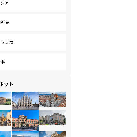
アジア
中近東
アフリカ
日本
ポット