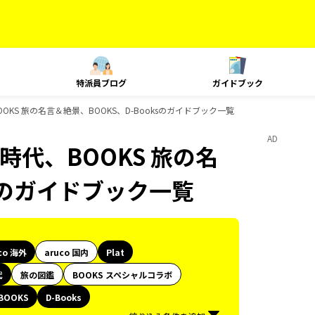
特派員ブログ
ガイドブック
BOOKS 旅の名言＆絶景、BOOKS、D-Booksのガイドブック一覧
AD
史時代、BOOKS 旅の名
ksのガイドブック一覧
co 海外
aruco 国内
Plat
代
旅の図鑑
BOOKS スペシャルコラボ
BOOKS
D-Books