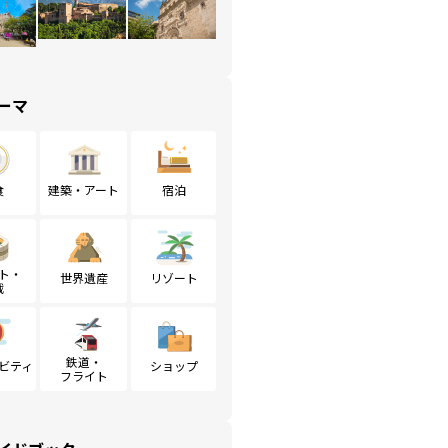
ーマ
食
建築・アート
宿泊
ト・
世界遺産
リゾート
戦
鉄道・
ビティ
ショップ
フライト