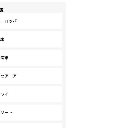
域
ヨーロッパ
北米
中南米
オセアニア
ハワイ
リゾート