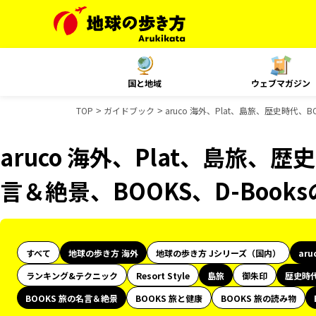
国と地域
ウェブマガジン
TOP
ガイドブック
aruco 海外、Plat、島旅、歴史時代、
aruco 海外、Plat、島旅、歴
言＆絶景、BOOKS、D-Boo
すべて
地球の歩き方 海外
地球の歩き方 Jシリーズ（国内）
aru
ランキング&テクニック
Resort Style
島旅
御朱印
歴史時
BOOKS 旅の名言＆絶景
BOOKS 旅と健康
BOOKS 旅の読み物