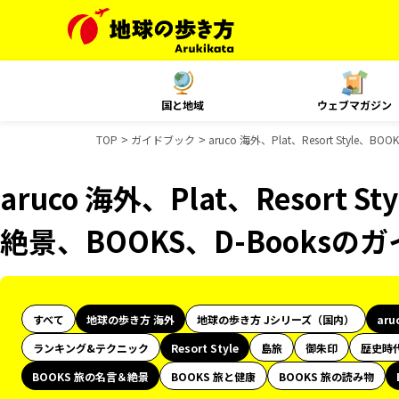
国と地域
ウェブマガジン
TOP
ガイドブック
aruco 海外、Plat、Resort Styl
aruco 海外、Plat、Resort 
絶景、BOOKS、D-Books
すべて
地球の歩き方 海外
地球の歩き方 Jシリーズ（国内）
aru
ランキング&テクニック
Resort Style
島旅
御朱印
歴史時
BOOKS 旅の名言＆絶景
BOOKS 旅と健康
BOOKS 旅の読み物