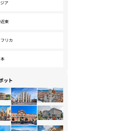
アジア
中近東
アフリカ
日本
ポット