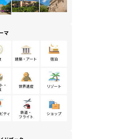
ーマ
食
建築・アート
宿泊
ト・
世界遺産
リゾート
戦
鉄道・
ビティ
ショップ
フライト