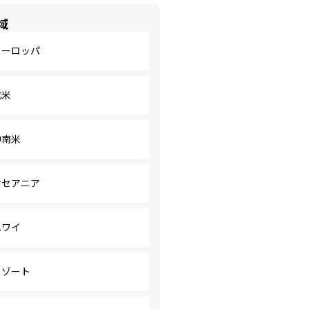
域
ヨーロッパ
北米
中南米
オセアニア
ハワイ
リゾート