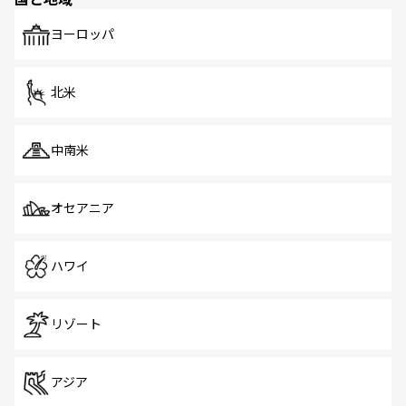
発見がある。さらに、治安のよさや充実した公共交通機関
も、旅行者にとっては魅力的なポイント。グルメも豊富
で、ホーカーズは地元の風情を楽しめる外せないスポット
ヨーロッパ
だ。訪れる人を飽きさせないシンガポールで、多様な魅力
を体感しよう。 なお、新着のシンガポール情報は
コンテン
ツ一覧
を参照してほしい。
北米
中南米
オセアニア
ハワイ
リゾート
アジア