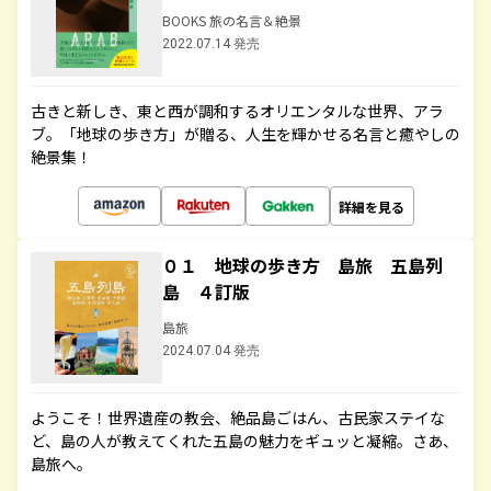
BOOKS 旅の名言＆絶景
2022.07.14 発売
古きと新しき、東と西が調和するオリエンタルな世界、アラ
ブ。「地球の歩き方」が贈る、人生を輝かせる名言と癒やしの
絶景集！
詳細を見る
０１ 地球の歩き方 島旅 五島列
島 ４訂版
島旅
2024.07.04 発売
ようこそ！世界遺産の教会、絶品島ごはん、古民家ステイな
ど、島の人が教えてくれた五島の魅力をギュッと凝縮。さあ、
島旅へ。