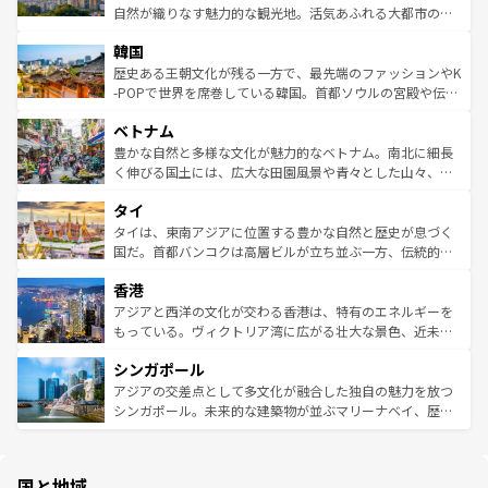
ク、伝統的なフラダンスなど、すべてがハワイの魅力を彩
ど、見どころがたくさん。また、カフェやワイン、オージ
自然が織りなす魅力的な観光地。活気あふれる大都市の台
っている。訪れるたびに新しい発見と感動が待っているハ
ービーフなどの食文化も豊かで、美味しいものであふれて
北やノスタルジックな町並みが人気な九份（ジォウフェ
ワイを、存分に味わってほしい。 なお、新着のハワイ情報
韓国
いる。アクティビティも充実しており、サーフィンやダイ
ン）、静ひつな山岳地帯である台湾東部など、都市の喧騒
は
コンテンツ一覧
を参照してほしい。
ビング、ハイキングなど、アウトドア好きにはたまらな
と山間の静けさが共存しており、訪れる人に新しい発見と
歴史ある王朝文化が残る一方で、最先端のファッションやK
い。オーストラリアの多彩な魅力を存分に味わいつくそ
驚きをもたらしてくれる。また、奥深い台湾の食文化も魅
-POPで世界を席巻している韓国。首都ソウルの宮殿や伝統
う。 なお、新着のオーストラリア情報は
コンテンツ一覧
を
力で、夜市などの屋台グルメから高級料理、ヘルシーで美
家屋が並ぶエリアでは韓国の歴史と文化に浸ることがで
参照してほしい。
ベトナム
容にもいいと評判のスイーツなど、バラエティ豊かな料理
き、地方に足を延ばせば四季折々の自然美を楽しむことが
が味わえる。 なお、新着の台湾情報は
コンテンツ一覧
を参
できる。そして、キムチや焼肉、絶品のストリートフード
豊かな自然と多様な文化が魅力的なベトナム。南北に細長
照してほしい。
まで、さまざまな韓国料理が待っている。夜には、韓国な
く伸びる国土には、広大な田園風景や青々とした山々、世
らではのナイトライフも堪能できる。あたたかいホスピタ
界遺産に登録された壮大な自然景観が点在し、都市部では
タイ
リティに包まれながら、韓国の多彩な魅力を心ゆくまで味
急速な発展と共に伝統が息づく。ハノイの古い町並みやホ
わってみてほしい。 なお、新着の韓国情報は
コンテンツ一
ーチミン市のフランス統治時代の建物も、独特の雰囲気を
タイは、東南アジアに位置する豊かな自然と歴史が息づく
覧
を参照してほしい。
醸し出している。また、バラエティの豊かさとおいしさで
国だ。首都バンコクは高層ビルが立ち並ぶ一方、伝統的な
世界中の食通を魅了してやまないベトナム料理も魅力のひ
寺院や市場がいたるところに点在し、古きよき文化と現代
香港
とつ。フォーやバインミー、ベトナムコーヒーなどは、ぜ
の活気が交差している。北部ではチェンマイなどの山岳地
ひ現地で味わいたい。どの地域を訪れてもあたたかい人々
帯で自然と触れ合い、南部ではプーケットやクラビの美し
アジアと西洋の文化が交わる香港は、特有のエネルギーを
が旅行者を迎えてくれるので、きっと忘れられない旅にな
いビーチでリゾート気分を楽しむことができる。タイ料理
もっている。ヴィクトリア湾に広がる壮大な景色、近未来
るはずだ。 なお、新着のベトナム情報は
コンテンツ一覧
を
は世界的に有名で、屋台から高級レストランまで味覚を刺
的なアートスポット、そして歴史と現代が融合した町並
参照してほしい。
シンガポール
激する。気候は一年中温暖で、どの季節にも異なる楽しみ
み、どこを訪れても感動するはず。観光スポットが密集し
が待っている。親しみやすいタイの人々、仏教を中心とし
ており、効率よく見どころを回れるのも魅力。息をのむよ
アジアの交差点として多文化が融合した独自の魅力を放つ
た文化、そして多様な観光資源が、訪れる旅人を魅了し続
うな絶景から文化的な体験まで、香港を存分に楽しみ尽く
シンガポール。未来的な建築物が並ぶマリーナベイ、歴史
ける。 なお、新着のタイ情報は
コンテンツ一覧
を参照して
そう。 なお、新着の香港情報は
コンテンツ一覧
を参照して
と伝統を感じられるエスニックタウン、多数の緑豊かな公
ほしい。
ほしい。
園や自然保護区など、自然が調和した近代的な景観と文化
の多様性あふれるカラフルな町は、どこを歩いても新しい
国と地域