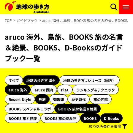
TOP
ガイドブック
aruco 海外、島旅、BOOKS 旅の名言＆絶景、BOOKS、
aruco 海外、島旅、BOOKS 旅の名言
＆絶景、BOOKS、D-Booksのガイド
ブック一覧
すべて
地球の歩き方 海外
地球の歩き方 Jシリーズ（国内）
aruco 海外
aruco 国内
Plat
ランキング&テクニック
Resort Style
島旅
御朱印
歴史時代
旅の図鑑
BOOKS スペシャルコラボ
BOOKS 旅の名言＆絶景
BOOKS 旅と健康
BOOKS 旅の読み物
BOOKS
D-Books
絞り込み条件を追加