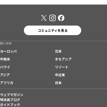
コミュニティを見る
国と地域
ヨーロッパ
北米
中南米
オセアニア
ハワイ
リゾート
アジア
中近東
アフリカ
日本
ウェブマガジン
特派員ブログ
ガイドブック