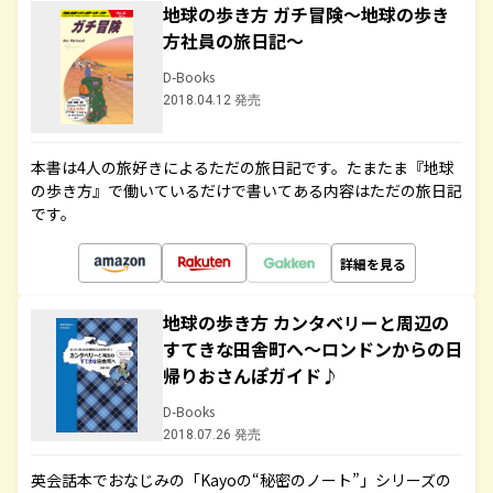
地球の歩き方 ガチ冒険～地球の歩き
方社員の旅日記～
D-Books
2018.04.12 発売
本書は4人の旅好きによるただの旅日記です。たまたま『地球
の歩き方』で働いているだけで書いてある内容はただの旅日記
です。
詳細を見る
地球の歩き方 カンタベリーと周辺の
すてきな田舎町へ～ロンドンからの日
帰りおさんぽガイド♪
D-Books
2018.07.26 発売
英会話本でおなじみの「Kayoの“秘密のノート”」シリーズの