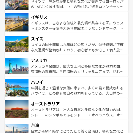
聖堂、美しいビーチ、そして豊かな自然が、訪れる者を心
ドイツは、豊かな歴史と多彩な文化が交差するヨーロッパ
ンテンツ一覧
を参照してほしい。
から魅了する。また、フランスは美食の国としても知ら
の中心に位置する国。中世の街並みが残るロマンチック街
れ、フランス料理はユネスコ無形文化遺産にも登録されて
道から、未来を先取りするようなモダンな都市まで多様な
イギリス
いる。シャンパンの発祥地であるランス、プロヴァンスの
顔を持つこの国は、どこを歩いても飽きることがない。ベ
香り高いラベンダー畑など、多彩な楽しみ方が可能だ。さ
ルリンの文化的活気、バイエルン州のアルプスの絶景、そ
イギリスは、古きよき伝統と最先端が共存する国。ウェス
らに、パリ以外の地域にも魅力が溢れており、どの街角に
してライン川沿いのワイン畑といった風景は必見。ビール
トミンスター寺院や大英博物館のようなランドマーク、歴
も豊かな歴史と文化が息づいている。パリ以外の個性あふ
とソーセージを味わいながら地元の人と過ごす楽しい時間
史ある大学都市、美しい丘陵地帯や牧歌的な風景など、エ
れる地方に足を運ぶとそれぞれで全く異なる文化を体験で
スイス
は、お酒好きな人にはぜひ体験してほしい。 なお、新着の
リアごとに異なる魅力がある。また、優雅なアフタヌーン
きるだろう。 なお、新着のフランス情報は
コンテンツ一覧
ドイツ情報は
コンテンツ一覧
を参照してほしい。
ティー、ビール好きにはたまらない英国パブ、サッカー観
スイスの国土面積は九州ほどの広さだが、運行時刻が正確
を参照してほしい。
戦など、本場だからこそできる体験も豊富。イギリスを旅
な交通網が整備されており、初心者でも安心して個人旅行
して楽しみつくそう。 なお、新着のイギリス情報は
コンテ
を楽しめる。日本同様に時刻表どおりの旅が可能だ。中世
アメリカ
ンツ一覧
を参照してほしい。
の建物がそのまま残る町や、スイスならではのユニークな
博物館もあり、アルプス観光だけでなく町歩きも満喫する
アメリカ合衆国は、広大な土地と多様な文化が魅力の国。
ことができる。国民の所得が高いため物価も高いが、旅行
東海岸の都市部から西海岸のカリフォルニアまで、訪れる
者向けの交通パス提供のサービスもあり、うまく活用すれ
場所ごとに異なる風景と体験が待っている。ニューヨーク
ハワイ
ば市内交通費無料で観光を楽しむこともできる。 なお、新
のような巨大都市は、観光、ショッピング、エンターテイ
着のスイス情報は
コンテンツ一覧
を参照してほしい。
ンメントが詰まった刺激的なスポットだ。一方、アメリカ
年間を通じて温暖な気候に恵まれ、多くの島で構成される
西部には大自然が広がり、グランドキャニオンやイエロー
ハワイは、どの島も独自の魅力をもっている。大自然の神
ストーン国立公園といった絶景が堪能できる。さらに、南
秘を感じたいなら、火山が生み出した壮大な景観を誇るハ
オーストラリア
部のニューオーリンズでは、音楽と美食が融合した独特の
ワイ島は見逃せない。また、定番の観光地といえばオアフ
文化が魅力。旅行者はアメリカの各地域で異なる魅力を楽
島だが、静かな自然を求めるならマウイ島やカウアイ島が
オーストラリアは、壮大な自然と多様な文化が魅力の国。
しみながら、その多様性と豊かな歴史を感じることができ
おすすめ。エメラルドグリーンに輝く海をはじめ、豊かな
シドニーのシンボルであるシドニー・オペラハウス、オー
るだろう。車でのロードトリップや列車の旅も、アメリカ
文化や歴史が息づいている。「アロハスピリット」と呼ば
ストラリア東海岸北部に広がる大サンゴ礁地帯グレートバ
ならではの贅沢な旅のスタイルだ。 なお、新着のアメリカ
台湾
れるおもてなしの心で訪れる人々を迎えてくれるハワイの
リアリーフや大陸中央部にそびえるウルル（エアーズロッ
情報は
コンテンツ一覧
を参照してほしい。
人々、おいしいローカルフードやハワイアンミュージッ
ク）、タスマニアの美しい原生林やケアンズの熱帯雨林な
日本から約４時間ほどでたどり着く台湾は、多彩な文化と