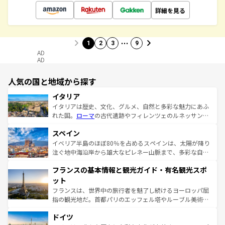
詳細を見る
…
1
2
3
9
AD
AD
人気の国と地域から探す
イタリア
イタリアは歴史、文化、グルメ、自然と多彩な魅力にあふ
れた国。
ローマ
の古代遺跡やフィレンツェのルネッサンス
美術、ヴェネツィアの運河など、歴史あるスポットはもち
スペイン
ろん、トスカーナの美しい田園風景やアマルフィ海岸の絶
景など、自然景観も見逃せない。観光の合間には、本場の
イベリア半島のほぼ80％を占めるスペインは、太陽が降り
ピザやパスタなど、絶品のイタリア料理を堪能することも
注ぐ地中海沿岸から雄大なピレネー山脈まで、多彩な自然
できる。朝目覚めてから夜眠るまで、すべての瞬間を楽し
と文化が詰まったヨーロッパ屈指の旅行先だ。多様な地域
フランスの基本情報と観光ガイド・有名観光スポ
ませてくれるイタリアで、忘れられない旅をしてみよう！
文化が根付くこの国では、情熱的なフラメンコ、熱気あふ
なお、新着のイタリア情報は
コンテンツ一覧
を参照してほ
れる闘牛、そして美味しいタパスが生活の一部となってい
ット
しい。
る。首都マドリードの洗練された雰囲気や、バルセロナの
フランスは、世界中の旅行者を魅了し続けるヨーロッパ屈
アートに溢れた街角から、地方では古代ローマ遺跡や中世
指の観光地だ。首都パリのエッフェル塔やルーブル美術館
の城塞都市、穏やかなビーチリゾートまで多彩な表情を見
といった象徴的なスポットから、田舎町の古風な美しさま
せる。地方によって風土や気候が異なるスペインはその個
ドイツ
で、幅広い魅力が詰まっている。華麗な宮殿、歴史的な大
性で訪れる人を魅了する。 なお、新着のスペイン情報は
コ