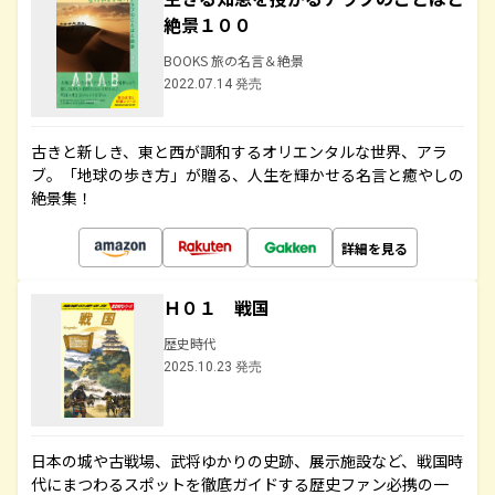
絶景１００
BOOKS 旅の名言＆絶景
2022.07.14 発売
古きと新しき、東と西が調和するオリエンタルな世界、アラ
ブ。「地球の歩き方」が贈る、人生を輝かせる名言と癒やしの
絶景集！
詳細を見る
Ｈ０１ 戦国
歴史時代
2025.10.23 発売
日本の城や古戦場、武将ゆかりの史跡、展示施設など、戦国時
代にまつわるスポットを徹底ガイドする歴史ファン必携の一