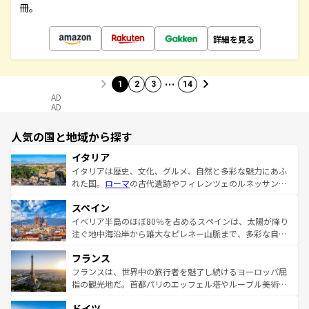
冊。
詳細を見る
…
1
2
3
14
AD
AD
人気の国と地域から探す
イタリア
イタリアは歴史、文化、グルメ、自然と多彩な魅力にあふ
れた国。
ローマ
の古代遺跡やフィレンツェのルネッサンス
美術、ヴェネツィアの運河など、歴史あるスポットはもち
スペイン
ろん、トスカーナの美しい田園風景やアマルフィ海岸の絶
景など、自然景観も見逃せない。観光の合間には、本場の
イベリア半島のほぼ80％を占めるスペインは、太陽が降り
ピザやパスタなど、絶品のイタリア料理を堪能することも
注ぐ地中海沿岸から雄大なピレネー山脈まで、多彩な自然
できる。朝目覚めてから夜眠るまで、すべての瞬間を楽し
と文化が詰まったヨーロッパ屈指の旅行先だ。多様な地域
フランス
ませてくれるイタリアで、忘れられない旅をしてみよう！
文化が根付くこの国では、情熱的なフラメンコ、熱気あふ
なお、新着のイタリア情報は
コンテンツ一覧
を参照してほ
れる闘牛、そして美味しいタパスが生活の一部となってい
フランスは、世界中の旅行者を魅了し続けるヨーロッパ屈
しい。
る。首都マドリードの洗練された雰囲気や、バルセロナの
指の観光地だ。首都パリのエッフェル塔やルーブル美術館
アートに溢れた街角から、地方では古代ローマ遺跡や中世
といった象徴的なスポットから、田舎町の古風な美しさま
ドイツ
の城塞都市、穏やかなビーチリゾートまで多彩な表情を見
で、幅広い魅力が詰まっている。華麗な宮殿、歴史的な大