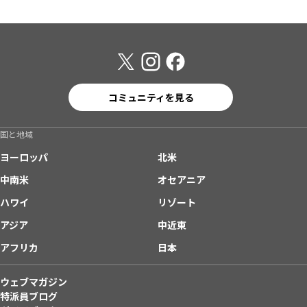
コミュニティを見る
国と地域
ヨーロッパ
北米
中南米
オセアニア
ハワイ
リゾート
アジア
中近東
アフリカ
日本
ウェブマガジン
特派員ブログ