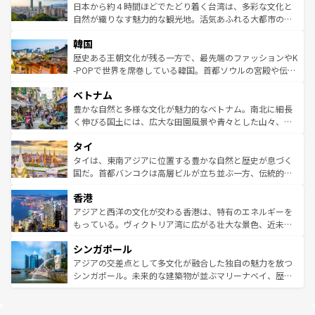
情報は
コンテンツ一覧
を参照してほしい。
人々、おいしいローカルフードやハワイアンミュージッ
ク）、タスマニアの美しい原生林やケアンズの熱帯雨林な
日本から約４時間ほどでたどり着く台湾は、多彩な文化と
ク、伝統的なフラダンスなど、すべてがハワイの魅力を彩
ど、見どころがたくさん。また、カフェやワイン、オージ
自然が織りなす魅力的な観光地。活気あふれる大都市の台
っている。訪れるたびに新しい発見と感動が待っているハ
ービーフなどの食文化も豊かで、美味しいものであふれて
北やノスタルジックな町並みが人気な九份（ジォウフェ
ワイを、存分に味わってほしい。 なお、新着のハワイ情報
韓国
いる。アクティビティも充実しており、サーフィンやダイ
ン）、静ひつな山岳地帯である台湾東部など、都市の喧騒
は
コンテンツ一覧
を参照してほしい。
ビング、ハイキングなど、アウトドア好きにはたまらな
と山間の静けさが共存しており、訪れる人に新しい発見と
歴史ある王朝文化が残る一方で、最先端のファッションやK
い。オーストラリアの多彩な魅力を存分に味わいつくそ
驚きをもたらしてくれる。また、奥深い台湾の食文化も魅
-POPで世界を席巻している韓国。首都ソウルの宮殿や伝統
う。 なお、新着のオーストラリア情報は
コンテンツ一覧
を
力で、夜市などの屋台グルメから高級料理、ヘルシーで美
家屋が並ぶエリアでは韓国の歴史と文化に浸ることがで
参照してほしい。
ベトナム
容にもいいと評判のスイーツなど、バラエティ豊かな料理
き、地方に足を延ばせば四季折々の自然美を楽しむことが
が味わえる。 なお、新着の台湾情報は
コンテンツ一覧
を参
できる。そして、キムチや焼肉、絶品のストリートフード
豊かな自然と多様な文化が魅力的なベトナム。南北に細長
照してほしい。
まで、さまざまな韓国料理が待っている。夜には、韓国な
く伸びる国土には、広大な田園風景や青々とした山々、世
らではのナイトライフも堪能できる。あたたかいホスピタ
界遺産に登録された壮大な自然景観が点在し、都市部では
タイ
リティに包まれながら、韓国の多彩な魅力を心ゆくまで味
急速な発展と共に伝統が息づく。ハノイの古い町並みやホ
わってみてほしい。 なお、新着の韓国情報は
コンテンツ一
ーチミン市のフランス統治時代の建物も、独特の雰囲気を
タイは、東南アジアに位置する豊かな自然と歴史が息づく
覧
を参照してほしい。
醸し出している。また、バラエティの豊かさとおいしさで
国だ。首都バンコクは高層ビルが立ち並ぶ一方、伝統的な
世界中の食通を魅了してやまないベトナム料理も魅力のひ
寺院や市場がいたるところに点在し、古きよき文化と現代
香港
とつ。フォーやバインミー、ベトナムコーヒーなどは、ぜ
の活気が交差している。北部ではチェンマイなどの山岳地
ひ現地で味わいたい。どの地域を訪れてもあたたかい人々
帯で自然と触れ合い、南部ではプーケットやクラビの美し
アジアと西洋の文化が交わる香港は、特有のエネルギーを
が旅行者を迎えてくれるので、きっと忘れられない旅にな
いビーチでリゾート気分を楽しむことができる。タイ料理
もっている。ヴィクトリア湾に広がる壮大な景色、近未来
るはずだ。 なお、新着のベトナム情報は
コンテンツ一覧
を
は世界的に有名で、屋台から高級レストランまで味覚を刺
的なアートスポット、そして歴史と現代が融合した町並
参照してほしい。
シンガポール
激する。気候は一年中温暖で、どの季節にも異なる楽しみ
み、どこを訪れても感動するはず。観光スポットが密集し
が待っている。親しみやすいタイの人々、仏教を中心とし
ており、効率よく見どころを回れるのも魅力。息をのむよ
アジアの交差点として多文化が融合した独自の魅力を放つ
た文化、そして多様な観光資源が、訪れる旅人を魅了し続
うな絶景から文化的な体験まで、香港を存分に楽しみ尽く
シンガポール。未来的な建築物が並ぶマリーナベイ、歴史
ける。 なお、新着のタイ情報は
コンテンツ一覧
を参照して
そう。 なお、新着の香港情報は
コンテンツ一覧
を参照して
と伝統を感じられるエスニックタウン、多数の緑豊かな公
ほしい。
ほしい。
園や自然保護区など、自然が調和した近代的な景観と文化
の多様性あふれるカラフルな町は、どこを歩いても新しい