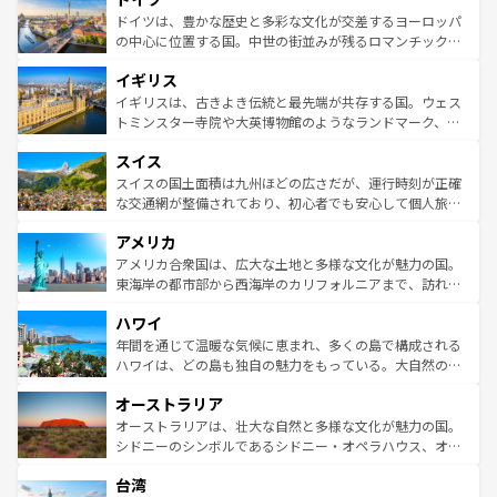
せる。地方によって風土や気候が異なるスペインはその個
聖堂、美しいビーチ、そして豊かな自然が、訪れる者を心
ドイツは、豊かな歴史と多彩な文化が交差するヨーロッパ
性で訪れる人を魅了する。 なお、新着のスペイン情報は
コ
から魅了する。また、フランスは美食の国としても知ら
の中心に位置する国。中世の街並みが残るロマンチック街
ンテンツ一覧
を参照してほしい。
れ、フランス料理はユネスコ無形文化遺産にも登録されて
道から、未来を先取りするようなモダンな都市まで多様な
イギリス
いる。シャンパンの発祥地であるランス、プロヴァンスの
顔を持つこの国は、どこを歩いても飽きることがない。ベ
香り高いラベンダー畑など、多彩な楽しみ方が可能だ。さ
ルリンの文化的活気、バイエルン州のアルプスの絶景、そ
イギリスは、古きよき伝統と最先端が共存する国。ウェス
らに、パリ以外の地域にも魅力が溢れており、どの街角に
してライン川沿いのワイン畑といった風景は必見。ビール
トミンスター寺院や大英博物館のようなランドマーク、歴
も豊かな歴史と文化が息づいている。パリ以外の個性あふ
とソーセージを味わいながら地元の人と過ごす楽しい時間
史ある大学都市、美しい丘陵地帯や牧歌的な風景など、エ
れる地方に足を運ぶとそれぞれで全く異なる文化を体験で
スイス
は、お酒好きな人にはぜひ体験してほしい。 なお、新着の
リアごとに異なる魅力がある。また、優雅なアフタヌーン
きるだろう。 なお、新着のフランス情報は
コンテンツ一覧
ドイツ情報は
コンテンツ一覧
を参照してほしい。
ティー、ビール好きにはたまらない英国パブ、サッカー観
スイスの国土面積は九州ほどの広さだが、運行時刻が正確
を参照してほしい。
戦など、本場だからこそできる体験も豊富。イギリスを旅
な交通網が整備されており、初心者でも安心して個人旅行
して楽しみつくそう。 なお、新着のイギリス情報は
コンテ
を楽しめる。日本同様に時刻表どおりの旅が可能だ。中世
アメリカ
ンツ一覧
を参照してほしい。
の建物がそのまま残る町や、スイスならではのユニークな
博物館もあり、アルプス観光だけでなく町歩きも満喫する
アメリカ合衆国は、広大な土地と多様な文化が魅力の国。
ことができる。国民の所得が高いため物価も高いが、旅行
東海岸の都市部から西海岸のカリフォルニアまで、訪れる
者向けの交通パス提供のサービスもあり、うまく活用すれ
場所ごとに異なる風景と体験が待っている。ニューヨーク
ハワイ
ば市内交通費無料で観光を楽しむこともできる。 なお、新
のような巨大都市は、観光、ショッピング、エンターテイ
着のスイス情報は
コンテンツ一覧
を参照してほしい。
ンメントが詰まった刺激的なスポットだ。一方、アメリカ
年間を通じて温暖な気候に恵まれ、多くの島で構成される
西部には大自然が広がり、グランドキャニオンやイエロー
ハワイは、どの島も独自の魅力をもっている。大自然の神
ストーン国立公園といった絶景が堪能できる。さらに、南
秘を感じたいなら、火山が生み出した壮大な景観を誇るハ
オーストラリア
部のニューオーリンズでは、音楽と美食が融合した独特の
ワイ島は見逃せない。また、定番の観光地といえばオアフ
文化が魅力。旅行者はアメリカの各地域で異なる魅力を楽
島だが、静かな自然を求めるならマウイ島やカウアイ島が
オーストラリアは、壮大な自然と多様な文化が魅力の国。
しみながら、その多様性と豊かな歴史を感じることができ
おすすめ。エメラルドグリーンに輝く海をはじめ、豊かな
シドニーのシンボルであるシドニー・オペラハウス、オー
るだろう。車でのロードトリップや列車の旅も、アメリカ
文化や歴史が息づいている。「アロハスピリット」と呼ば
ストラリア東海岸北部に広がる大サンゴ礁地帯グレートバ
ならではの贅沢な旅のスタイルだ。 なお、新着のアメリカ
台湾
れるおもてなしの心で訪れる人々を迎えてくれるハワイの
リアリーフや大陸中央部にそびえるウルル（エアーズロッ