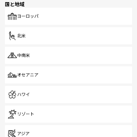
国と地域
発見がある。さらに、治安のよさや充実した公共交通機関
も、旅行者にとっては魅力的なポイント。グルメも豊富
で、ホーカーズは地元の風情を楽しめる外せないスポット
ヨーロッパ
だ。訪れる人を飽きさせないシンガポールで、多様な魅力
を体感しよう。 なお、新着のシンガポール情報は
コンテン
ツ一覧
を参照してほしい。
北米
中南米
オセアニア
ハワイ
リゾート
アジア