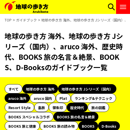
TOP
ガイドブック
地球の歩き方 海外、地球の歩き方 Jシリーズ（国内）、aru
地球の歩き方 海外、地球の歩き方 Jシ
リーズ（国内）、aruco 海外、歴史時
代、BOOKS 旅の名言＆絶景、BOOK
S、D-Booksのガイドブック一覧
すべて
地球の歩き方 海外
地球の歩き方 Jシリーズ（国内）
aruco 海外
aruco 国内
Plat
ランキング&テクニック
Resort Style
島旅
御朱印
歴史時代
旅の図鑑
BOOKS スペシャルコラボ
BOOKS 旅の名言＆絶景
BOOKS 旅と健康
BOOKS 旅の読み物
BOOKS
D-Books