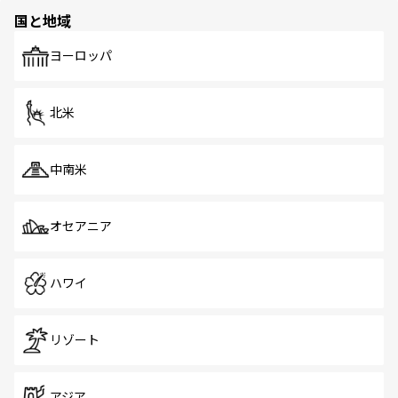
の多様性あふれるカラフルな町は、どこを歩いても新しい
国と地域
発見がある。さらに、治安のよさや充実した公共交通機関
も、旅行者にとっては魅力的なポイント。グルメも豊富
で、ホーカーズは地元の風情を楽しめる外せないスポット
ヨーロッパ
だ。訪れる人を飽きさせないシンガポールで、多様な魅力
を体感しよう。 なお、新着のシンガポール情報は
コンテン
ツ一覧
を参照してほしい。
北米
中南米
オセアニア
ハワイ
リゾート
アジア