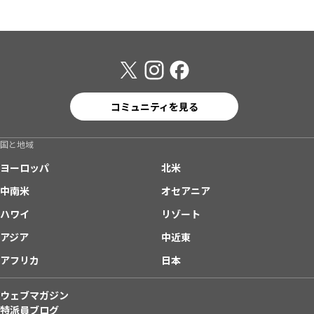
コミュニティを見る
国と地域
ヨーロッパ
北米
中南米
オセアニア
ハワイ
リゾート
アジア
中近東
アフリカ
日本
ウェブマガジン
特派員ブログ