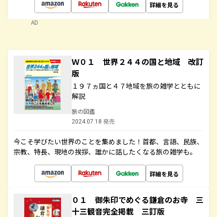
詳細を見る
AD
Ｗ０１ 世界２４４の国と地域 改訂
版
１９７ヵ国と４７地域を旅の雑学とともに
解説
旅の図鑑
2024.07.18 発売
今こそ学びたい世界のことを集めました！首都、言語、民族、
宗教、特長、現地の挨拶、誰かに話したくなる旅の雑学も。
詳細を見る
０１ 御朱印でめぐる鎌倉のお寺 三
十三観音完全掲載 三訂版