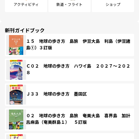
アクティビティ
鉄道・フライト
ショップ
新刊ガイドブック
１５ 地球の歩き方 島旅 伊豆大島 利島（伊豆諸
島①）３訂版
Ｃ０２ 地球の歩き方 ハワイ島 ２０２７～２０２
８
Ｊ３３ 地球の歩き方 墨田区
０２ 地球の歩き方 島旅 奄美大島 喜界島 加計
呂麻島（奄美群島１） ５訂版