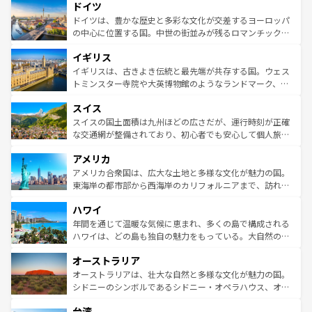
せる。地方によって風土や気候が異なるスペインはその個
ドイツ
で、幅広い魅力が詰まっている。華麗な宮殿、歴史的な大
性で訪れる人を魅了する。 なお、新着のスペイン情報は
コ
聖堂、美しいビーチ、そして豊かな自然が、訪れる者を心
ドイツは、豊かな歴史と多彩な文化が交差するヨーロッパ
ンテンツ一覧
を参照してほしい。
から魅了する。また、フランスは美食の国としても知ら
の中心に位置する国。中世の街並みが残るロマンチック街
れ、フランス料理はユネスコ無形文化遺産にも登録されて
道から、未来を先取りするようなモダンな都市まで多様な
イギリス
いる。シャンパンの発祥地であるランス、プロヴァンスの
顔を持つこの国は、どこを歩いても飽きることがない。ベ
香り高いラベンダー畑など、多彩な楽しみ方が可能だ。さ
ルリンの文化的活気、バイエルン州のアルプスの絶景、そ
イギリスは、古きよき伝統と最先端が共存する国。ウェス
らに、パリ以外の地域にも魅力が溢れており、どの街角に
してライン川沿いのワイン畑といった風景は必見。ビール
トミンスター寺院や大英博物館のようなランドマーク、歴
も豊かな歴史と文化が息づいている。パリ以外の個性あふ
とソーセージを味わいながら地元の人と過ごす楽しい時間
史ある大学都市、美しい丘陵地帯や牧歌的な風景など、エ
れる地方に足を運ぶとそれぞれで全く異なる文化を体験で
スイス
は、お酒好きな人にはぜひ体験してほしい。 なお、新着の
リアごとに異なる魅力がある。また、優雅なアフタヌーン
きるだろう。 なお、新着のフランス情報は
コンテンツ一覧
ドイツ情報は
コンテンツ一覧
を参照してほしい。
ティー、ビール好きにはたまらない英国パブ、サッカー観
スイスの国土面積は九州ほどの広さだが、運行時刻が正確
を参照してほしい。
戦など、本場だからこそできる体験も豊富。イギリスを旅
な交通網が整備されており、初心者でも安心して個人旅行
して楽しみつくそう。 なお、新着のイギリス情報は
コンテ
を楽しめる。日本同様に時刻表どおりの旅が可能だ。中世
アメリカ
ンツ一覧
を参照してほしい。
の建物がそのまま残る町や、スイスならではのユニークな
博物館もあり、アルプス観光だけでなく町歩きも満喫する
アメリカ合衆国は、広大な土地と多様な文化が魅力の国。
ことができる。国民の所得が高いため物価も高いが、旅行
東海岸の都市部から西海岸のカリフォルニアまで、訪れる
者向けの交通パス提供のサービスもあり、うまく活用すれ
場所ごとに異なる風景と体験が待っている。ニューヨーク
ハワイ
ば市内交通費無料で観光を楽しむこともできる。 なお、新
のような巨大都市は、観光、ショッピング、エンターテイ
着のスイス情報は
コンテンツ一覧
を参照してほしい。
ンメントが詰まった刺激的なスポットだ。一方、アメリカ
年間を通じて温暖な気候に恵まれ、多くの島で構成される
西部には大自然が広がり、グランドキャニオンやイエロー
ハワイは、どの島も独自の魅力をもっている。大自然の神
ストーン国立公園といった絶景が堪能できる。さらに、南
秘を感じたいなら、火山が生み出した壮大な景観を誇るハ
オーストラリア
部のニューオーリンズでは、音楽と美食が融合した独特の
ワイ島は見逃せない。また、定番の観光地といえばオアフ
文化が魅力。旅行者はアメリカの各地域で異なる魅力を楽
島だが、静かな自然を求めるならマウイ島やカウアイ島が
オーストラリアは、壮大な自然と多様な文化が魅力の国。
しみながら、その多様性と豊かな歴史を感じることができ
おすすめ。エメラルドグリーンに輝く海をはじめ、豊かな
シドニーのシンボルであるシドニー・オペラハウス、オー
るだろう。車でのロードトリップや列車の旅も、アメリカ
文化や歴史が息づいている。「アロハスピリット」と呼ば
ストラリア東海岸北部に広がる大サンゴ礁地帯グレートバ
ならではの贅沢な旅のスタイルだ。 なお、新着のアメリカ
台湾
れるおもてなしの心で訪れる人々を迎えてくれるハワイの
リアリーフや大陸中央部にそびえるウルル（エアーズロッ