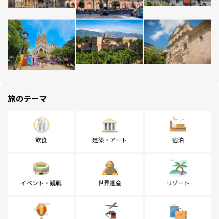
旅のテーマ
飲食
建築・アート
宿泊
イベント・観戦
世界遺産
リゾート