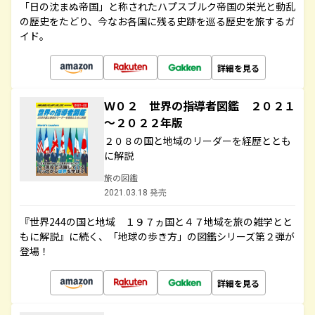
「日の沈まぬ帝国」と称されたハプスブルク帝国の栄光と動乱
の歴史をたどり、今なお各国に残る史跡を巡る歴史を旅するガ
イド。
詳細を見る
Ｗ０２ 世界の指導者図鑑 ２０２１
～２０２２年版
２０８の国と地域のリーダーを経歴ととも
に解説
旅の図鑑
2021.03.18 発売
『世界244の国と地域 １９７ヵ国と４７地域を旅の雑学とと
もに解説』に続く、「地球の歩き方」の図鑑シリーズ第２弾が
登場！
詳細を見る