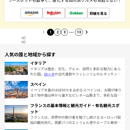
ワースポットも数多く、進化する自然派グルメも見逃せない！
詳細を見る
…
1
2
3
13
AD
AD
人気の国と地域から探す
イタリア
イタリアは歴史、文化、グルメ、自然と多彩な魅力にあふ
れた国。
ローマ
の古代遺跡やフィレンツェのルネッサンス
美術、ヴェネツィアの運河など、歴史あるスポットはもち
スペイン
ろん、トスカーナの美しい田園風景やアマルフィ海岸の絶
景など、自然景観も見逃せない。観光の合間には、本場の
イベリア半島のほぼ80％を占めるスペインは、太陽が降り
ピザやパスタなど、絶品のイタリア料理を堪能することも
注ぐ地中海沿岸から雄大なピレネー山脈まで、多彩な自然
できる。朝目覚めてから夜眠るまで、すべての瞬間を楽し
と文化が詰まったヨーロッパ屈指の旅行先だ。多様な地域
フランスの基本情報と観光ガイド・有名観光スポ
ませてくれるイタリアで、忘れられない旅をしてみよう！
文化が根付くこの国では、情熱的なフラメンコ、熱気あふ
なお、新着のイタリア情報は
コンテンツ一覧
を参照してほ
れる闘牛、そして美味しいタパスが生活の一部となってい
ット
しい。
る。首都マドリードの洗練された雰囲気や、バルセロナの
フランスは、世界中の旅行者を魅了し続けるヨーロッパ屈
アートに溢れた街角から、地方では古代ローマ遺跡や中世
指の観光地だ。首都パリのエッフェル塔やルーブル美術館
の城塞都市、穏やかなビーチリゾートまで多彩な表情を見
といった象徴的なスポットから、田舎町の古風な美しさま