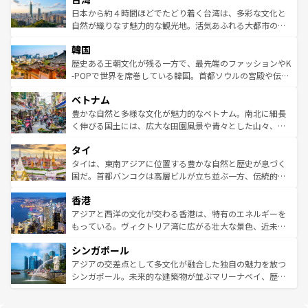
情報は
コンテンツ一覧
を参照してほしい。
人々、おいしいローカルフードやハワイアンミュージッ
ク）、タスマニアの美しい原生林やケアンズの熱帯雨林な
日本から約４時間ほどでたどり着く台湾は、多彩な文化と
ク、伝統的なフラダンスなど、すべてがハワイの魅力を彩
ど、見どころがたくさん。また、カフェやワイン、オージ
自然が織りなす魅力的な観光地。活気あふれる大都市の台
っている。訪れるたびに新しい発見と感動が待っているハ
ービーフなどの食文化も豊かで、美味しいものであふれて
北やノスタルジックな町並みが人気な九份（ジォウフェ
ワイを、存分に味わってほしい。 なお、新着のハワイ情報
韓国
いる。アクティビティも充実しており、サーフィンやダイ
ン）、静ひつな山岳地帯である台湾東部など、都市の喧騒
は
コンテンツ一覧
を参照してほしい。
ビング、ハイキングなど、アウトドア好きにはたまらな
と山間の静けさが共存しており、訪れる人に新しい発見と
歴史ある王朝文化が残る一方で、最先端のファッションやK
い。オーストラリアの多彩な魅力を存分に味わいつくそ
驚きをもたらしてくれる。また、奥深い台湾の食文化も魅
-POPで世界を席巻している韓国。首都ソウルの宮殿や伝統
う。 なお、新着のオーストラリア情報は
コンテンツ一覧
を
力で、夜市などの屋台グルメから高級料理、ヘルシーで美
家屋が並ぶエリアでは韓国の歴史と文化に浸ることがで
参照してほしい。
ベトナム
容にもいいと評判のスイーツなど、バラエティ豊かな料理
き、地方に足を延ばせば四季折々の自然美を楽しむことが
が味わえる。 なお、新着の台湾情報は
コンテンツ一覧
を参
できる。そして、キムチや焼肉、絶品のストリートフード
豊かな自然と多様な文化が魅力的なベトナム。南北に細長
照してほしい。
まで、さまざまな韓国料理が待っている。夜には、韓国な
く伸びる国土には、広大な田園風景や青々とした山々、世
らではのナイトライフも堪能できる。あたたかいホスピタ
界遺産に登録された壮大な自然景観が点在し、都市部では
タイ
リティに包まれながら、韓国の多彩な魅力を心ゆくまで味
急速な発展と共に伝統が息づく。ハノイの古い町並みやホ
わってみてほしい。 なお、新着の韓国情報は
コンテンツ一
ーチミン市のフランス統治時代の建物も、独特の雰囲気を
タイは、東南アジアに位置する豊かな自然と歴史が息づく
覧
を参照してほしい。
醸し出している。また、バラエティの豊かさとおいしさで
国だ。首都バンコクは高層ビルが立ち並ぶ一方、伝統的な
世界中の食通を魅了してやまないベトナム料理も魅力のひ
寺院や市場がいたるところに点在し、古きよき文化と現代
香港
とつ。フォーやバインミー、ベトナムコーヒーなどは、ぜ
の活気が交差している。北部ではチェンマイなどの山岳地
ひ現地で味わいたい。どの地域を訪れてもあたたかい人々
帯で自然と触れ合い、南部ではプーケットやクラビの美し
アジアと西洋の文化が交わる香港は、特有のエネルギーを
が旅行者を迎えてくれるので、きっと忘れられない旅にな
いビーチでリゾート気分を楽しむことができる。タイ料理
もっている。ヴィクトリア湾に広がる壮大な景色、近未来
るはずだ。 なお、新着のベトナム情報は
コンテンツ一覧
を
は世界的に有名で、屋台から高級レストランまで味覚を刺
的なアートスポット、そして歴史と現代が融合した町並
参照してほしい。
シンガポール
激する。気候は一年中温暖で、どの季節にも異なる楽しみ
み、どこを訪れても感動するはず。観光スポットが密集し
が待っている。親しみやすいタイの人々、仏教を中心とし
ており、効率よく見どころを回れるのも魅力。息をのむよ
アジアの交差点として多文化が融合した独自の魅力を放つ
た文化、そして多様な観光資源が、訪れる旅人を魅了し続
うな絶景から文化的な体験まで、香港を存分に楽しみ尽く
シンガポール。未来的な建築物が並ぶマリーナベイ、歴史
ける。 なお、新着のタイ情報は
コンテンツ一覧
を参照して
そう。 なお、新着の香港情報は
コンテンツ一覧
を参照して
と伝統を感じられるエスニックタウン、多数の緑豊かな公
ほしい。
ほしい。
園や自然保護区など、自然が調和した近代的な景観と文化