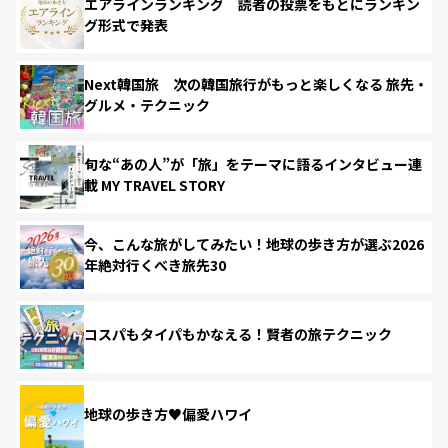
エアラインランキング 読者の投票をもとにランキン
グ形式で発表
Next韓国旅 次の韓国旅行がもっと楽しくなる 旅先・
グルメ・テクニック
旬な“あの人”が「旅」をテーマに語るインタビュー連
載 MY TRAVEL STORY
今、こんな旅がしてみたい！地球の歩き方が選ぶ2026
年絶対行くべき旅先30
コスパもタイパもかなえる！賢者の旅テクニック
地球の歩き方♥偏愛ハワイ