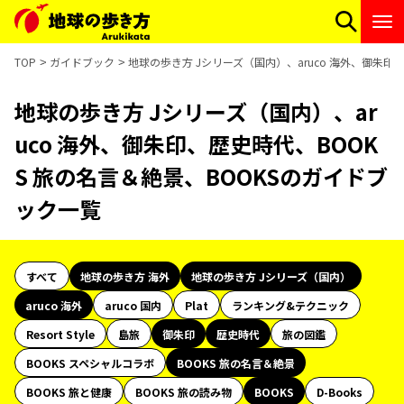
TOP
ガイドブック
地球の歩き方 Jシリーズ（国内）、aruco 海外、御朱印
地球の歩き方 Jシリーズ（国内）、ar
uco 海外、御朱印、歴史時代、BOOK
S 旅の名言＆絶景、BOOKSのガイドブ
ック一覧
すべて
地球の歩き方 海外
地球の歩き方 Jシリーズ（国内）
aruco 海外
aruco 国内
Plat
ランキング&テクニック
Resort Style
島旅
御朱印
歴史時代
旅の図鑑
BOOKS スペシャルコラボ
BOOKS 旅の名言＆絶景
BOOKS 旅と健康
BOOKS 旅の読み物
BOOKS
D-Books