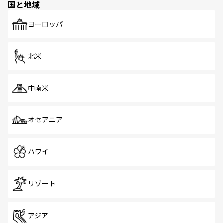
国と地域
発見がある。さらに、治安のよさや充実した公共交通機関
も、旅行者にとっては魅力的なポイント。グルメも豊富
で、ホーカーズは地元の風情を楽しめる外せないスポット
ヨーロッパ
だ。訪れる人を飽きさせないシンガポールで、多様な魅力
を体感しよう。 なお、新着のシンガポール情報は
コンテン
ツ一覧
を参照してほしい。
北米
中南米
オセアニア
ハワイ
リゾート
アジア