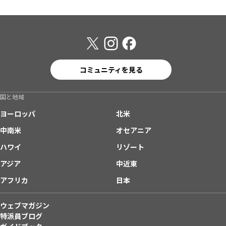
コミュニティを見る
国と地域
ヨーロッパ
北米
中南米
オセアニア
ハワイ
リゾート
アジア
中近東
アフリカ
日本
ウェブマガジン
特派員ブログ