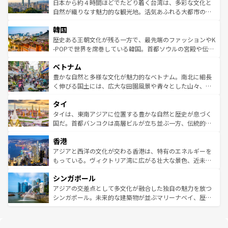
情報は
コンテンツ一覧
を参照してほしい。
人々、おいしいローカルフードやハワイアンミュージッ
ク）、タスマニアの美しい原生林やケアンズの熱帯雨林な
日本から約４時間ほどでたどり着く台湾は、多彩な文化と
ク、伝統的なフラダンスなど、すべてがハワイの魅力を彩
ど、見どころがたくさん。また、カフェやワイン、オージ
自然が織りなす魅力的な観光地。活気あふれる大都市の台
っている。訪れるたびに新しい発見と感動が待っているハ
ービーフなどの食文化も豊かで、美味しいものであふれて
北やノスタルジックな町並みが人気な九份（ジォウフェ
ワイを、存分に味わってほしい。 なお、新着のハワイ情報
韓国
いる。アクティビティも充実しており、サーフィンやダイ
ン）、静ひつな山岳地帯である台湾東部など、都市の喧騒
は
コンテンツ一覧
を参照してほしい。
ビング、ハイキングなど、アウトドア好きにはたまらな
と山間の静けさが共存しており、訪れる人に新しい発見と
歴史ある王朝文化が残る一方で、最先端のファッションやK
い。オーストラリアの多彩な魅力を存分に味わいつくそ
驚きをもたらしてくれる。また、奥深い台湾の食文化も魅
-POPで世界を席巻している韓国。首都ソウルの宮殿や伝統
う。 なお、新着のオーストラリア情報は
コンテンツ一覧
を
力で、夜市などの屋台グルメから高級料理、ヘルシーで美
家屋が並ぶエリアでは韓国の歴史と文化に浸ることがで
参照してほしい。
ベトナム
容にもいいと評判のスイーツなど、バラエティ豊かな料理
き、地方に足を延ばせば四季折々の自然美を楽しむことが
が味わえる。 なお、新着の台湾情報は
コンテンツ一覧
を参
できる。そして、キムチや焼肉、絶品のストリートフード
豊かな自然と多様な文化が魅力的なベトナム。南北に細長
照してほしい。
まで、さまざまな韓国料理が待っている。夜には、韓国な
く伸びる国土には、広大な田園風景や青々とした山々、世
らではのナイトライフも堪能できる。あたたかいホスピタ
界遺産に登録された壮大な自然景観が点在し、都市部では
タイ
リティに包まれながら、韓国の多彩な魅力を心ゆくまで味
急速な発展と共に伝統が息づく。ハノイの古い町並みやホ
わってみてほしい。 なお、新着の韓国情報は
コンテンツ一
ーチミン市のフランス統治時代の建物も、独特の雰囲気を
タイは、東南アジアに位置する豊かな自然と歴史が息づく
覧
を参照してほしい。
醸し出している。また、バラエティの豊かさとおいしさで
国だ。首都バンコクは高層ビルが立ち並ぶ一方、伝統的な
世界中の食通を魅了してやまないベトナム料理も魅力のひ
寺院や市場がいたるところに点在し、古きよき文化と現代
香港
とつ。フォーやバインミー、ベトナムコーヒーなどは、ぜ
の活気が交差している。北部ではチェンマイなどの山岳地
ひ現地で味わいたい。どの地域を訪れてもあたたかい人々
帯で自然と触れ合い、南部ではプーケットやクラビの美し
アジアと西洋の文化が交わる香港は、特有のエネルギーを
が旅行者を迎えてくれるので、きっと忘れられない旅にな
いビーチでリゾート気分を楽しむことができる。タイ料理
もっている。ヴィクトリア湾に広がる壮大な景色、近未来
るはずだ。 なお、新着のベトナム情報は
コンテンツ一覧
を
は世界的に有名で、屋台から高級レストランまで味覚を刺
的なアートスポット、そして歴史と現代が融合した町並
参照してほしい。
シンガポール
激する。気候は一年中温暖で、どの季節にも異なる楽しみ
み、どこを訪れても感動するはず。観光スポットが密集し
が待っている。親しみやすいタイの人々、仏教を中心とし
ており、効率よく見どころを回れるのも魅力。息をのむよ
アジアの交差点として多文化が融合した独自の魅力を放つ
た文化、そして多様な観光資源が、訪れる旅人を魅了し続
うな絶景から文化的な体験まで、香港を存分に楽しみ尽く
シンガポール。未来的な建築物が並ぶマリーナベイ、歴史
ける。 なお、新着のタイ情報は
コンテンツ一覧
を参照して
そう。 なお、新着の香港情報は
コンテンツ一覧
を参照して
と伝統を感じられるエスニックタウン、多数の緑豊かな公
ほしい。
ほしい。
園や自然保護区など、自然が調和した近代的な景観と文化
の多様性あふれるカラフルな町は、どこを歩いても新しい