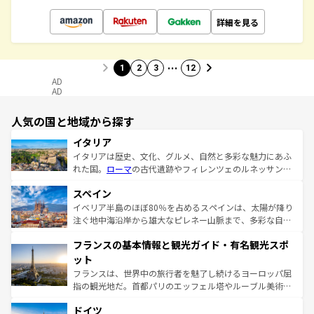
詳細を見る
…
1
2
3
12
AD
AD
人気の国と地域から探す
イタリア
イタリアは歴史、文化、グルメ、自然と多彩な魅力にあふ
れた国。
ローマ
の古代遺跡やフィレンツェのルネッサンス
美術、ヴェネツィアの運河など、歴史あるスポットはもち
スペイン
ろん、トスカーナの美しい田園風景やアマルフィ海岸の絶
景など、自然景観も見逃せない。観光の合間には、本場の
イベリア半島のほぼ80％を占めるスペインは、太陽が降り
ピザやパスタなど、絶品のイタリア料理を堪能することも
注ぐ地中海沿岸から雄大なピレネー山脈まで、多彩な自然
できる。朝目覚めてから夜眠るまで、すべての瞬間を楽し
と文化が詰まったヨーロッパ屈指の旅行先だ。多様な地域
フランスの基本情報と観光ガイド・有名観光スポ
ませてくれるイタリアで、忘れられない旅をしてみよう！
文化が根付くこの国では、情熱的なフラメンコ、熱気あふ
なお、新着のイタリア情報は
コンテンツ一覧
を参照してほ
れる闘牛、そして美味しいタパスが生活の一部となってい
ット
しい。
る。首都マドリードの洗練された雰囲気や、バルセロナの
フランスは、世界中の旅行者を魅了し続けるヨーロッパ屈
アートに溢れた街角から、地方では古代ローマ遺跡や中世
指の観光地だ。首都パリのエッフェル塔やルーブル美術館
の城塞都市、穏やかなビーチリゾートまで多彩な表情を見
といった象徴的なスポットから、田舎町の古風な美しさま
せる。地方によって風土や気候が異なるスペインはその個
ドイツ
で、幅広い魅力が詰まっている。華麗な宮殿、歴史的な大