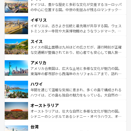
性で訪れる人を魅了する。 なお、新着のスペイン情報は
コ
聖堂、美しいビーチ、そして豊かな自然が、訪れる者を心
ドイツは、豊かな歴史と多彩な文化が交差するヨーロッパ
ンテンツ一覧
を参照してほしい。
から魅了する。また、フランスは美食の国としても知ら
の中心に位置する国。中世の街並みが残るロマンチック街
れ、フランス料理はユネスコ無形文化遺産にも登録されて
道から、未来を先取りするようなモダンな都市まで多様な
イギリス
いる。シャンパンの発祥地であるランス、プロヴァンスの
顔を持つこの国は、どこを歩いても飽きることがない。ベ
香り高いラベンダー畑など、多彩な楽しみ方が可能だ。さ
ルリンの文化的活気、バイエルン州のアルプスの絶景、そ
イギリスは、古きよき伝統と最先端が共存する国。ウェス
らに、パリ以外の地域にも魅力が溢れており、どの街角に
してライン川沿いのワイン畑といった風景は必見。ビール
トミンスター寺院や大英博物館のようなランドマーク、歴
も豊かな歴史と文化が息づいている。パリ以外の個性あふ
とソーセージを味わいながら地元の人と過ごす楽しい時間
史ある大学都市、美しい丘陵地帯や牧歌的な風景など、エ
れる地方に足を運ぶとそれぞれで全く異なる文化を体験で
スイス
は、お酒好きな人にはぜひ体験してほしい。 なお、新着の
リアごとに異なる魅力がある。また、優雅なアフタヌーン
きるだろう。 なお、新着のフランス情報は
コンテンツ一覧
ドイツ情報は
コンテンツ一覧
を参照してほしい。
ティー、ビール好きにはたまらない英国パブ、サッカー観
スイスの国土面積は九州ほどの広さだが、運行時刻が正確
を参照してほしい。
戦など、本場だからこそできる体験も豊富。イギリスを旅
な交通網が整備されており、初心者でも安心して個人旅行
して楽しみつくそう。 なお、新着のイギリス情報は
コンテ
を楽しめる。日本同様に時刻表どおりの旅が可能だ。中世
アメリカ
ンツ一覧
を参照してほしい。
の建物がそのまま残る町や、スイスならではのユニークな
博物館もあり、アルプス観光だけでなく町歩きも満喫する
アメリカ合衆国は、広大な土地と多様な文化が魅力の国。
ことができる。国民の所得が高いため物価も高いが、旅行
東海岸の都市部から西海岸のカリフォルニアまで、訪れる
者向けの交通パス提供のサービスもあり、うまく活用すれ
場所ごとに異なる風景と体験が待っている。ニューヨーク
ハワイ
ば市内交通費無料で観光を楽しむこともできる。 なお、新
のような巨大都市は、観光、ショッピング、エンターテイ
着のスイス情報は
コンテンツ一覧
を参照してほしい。
ンメントが詰まった刺激的なスポットだ。一方、アメリカ
年間を通じて温暖な気候に恵まれ、多くの島で構成される
西部には大自然が広がり、グランドキャニオンやイエロー
ハワイは、どの島も独自の魅力をもっている。大自然の神
ストーン国立公園といった絶景が堪能できる。さらに、南
秘を感じたいなら、火山が生み出した壮大な景観を誇るハ
オーストラリア
部のニューオーリンズでは、音楽と美食が融合した独特の
ワイ島は見逃せない。また、定番の観光地といえばオアフ
文化が魅力。旅行者はアメリカの各地域で異なる魅力を楽
島だが、静かな自然を求めるならマウイ島やカウアイ島が
オーストラリアは、壮大な自然と多様な文化が魅力の国。
しみながら、その多様性と豊かな歴史を感じることができ
おすすめ。エメラルドグリーンに輝く海をはじめ、豊かな
シドニーのシンボルであるシドニー・オペラハウス、オー
るだろう。車でのロードトリップや列車の旅も、アメリカ
文化や歴史が息づいている。「アロハスピリット」と呼ば
ストラリア東海岸北部に広がる大サンゴ礁地帯グレートバ
ならではの贅沢な旅のスタイルだ。 なお、新着のアメリカ
台湾
れるおもてなしの心で訪れる人々を迎えてくれるハワイの
リアリーフや大陸中央部にそびえるウルル（エアーズロッ