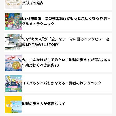
グ形式で発表
Next韓国旅 次の韓国旅行がもっと楽しくなる 旅先・
グルメ・テクニック
旬な“あの人”が「旅」をテーマに語るインタビュー連
載 MY TRAVEL STORY
今、こんな旅がしてみたい！地球の歩き方が選ぶ2026
年絶対行くべき旅先30
コスパもタイパもかなえる！賢者の旅テクニック
地球の歩き方♥偏愛ハワイ