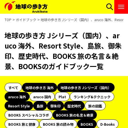
TOP
ガイドブック
地球の歩き方 Jシリーズ（国内）、aruco 海外、Resor
地球の歩き方 Jシリーズ（国内）、ar
uco 海外、Resort Style、島旅、御朱
印、歴史時代、BOOKS 旅の名言＆絶
景、BOOKSのガイドブック一覧
すべて
地球の歩き方 海外
地球の歩き方 Jシリーズ（国内）
aruco 海外
aruco 国内
Plat
ランキング&テクニック
Resort Style
島旅
御朱印
歴史時代
旅の図鑑
BOOKS スペシャルコラボ
BOOKS 旅の名言＆絶景
BOOKS 旅と健康
BOOKS 旅の読み物
BOOKS
D-Books