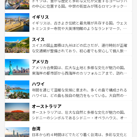
聖堂、美しいビーチ、そして豊かな自然が、訪れる者を心
ドイツは、豊かな歴史と多彩な文化が交差するヨーロッパ
ンテンツ一覧
を参照してほしい。
から魅了する。また、フランスは美食の国としても知ら
の中心に位置する国。中世の街並みが残るロマンチック街
れ、フランス料理はユネスコ無形文化遺産にも登録されて
道から、未来を先取りするようなモダンな都市まで多様な
イギリス
いる。シャンパンの発祥地であるランス、プロヴァンスの
顔を持つこの国は、どこを歩いても飽きることがない。ベ
香り高いラベンダー畑など、多彩な楽しみ方が可能だ。さ
ルリンの文化的活気、バイエルン州のアルプスの絶景、そ
イギリスは、古きよき伝統と最先端が共存する国。ウェス
らに、パリ以外の地域にも魅力が溢れており、どの街角に
してライン川沿いのワイン畑といった風景は必見。ビール
トミンスター寺院や大英博物館のようなランドマーク、歴
も豊かな歴史と文化が息づいている。パリ以外の個性あふ
とソーセージを味わいながら地元の人と過ごす楽しい時間
史ある大学都市、美しい丘陵地帯や牧歌的な風景など、エ
れる地方に足を運ぶとそれぞれで全く異なる文化を体験で
スイス
は、お酒好きな人にはぜひ体験してほしい。 なお、新着の
リアごとに異なる魅力がある。また、優雅なアフタヌーン
きるだろう。 なお、新着のフランス情報は
コンテンツ一覧
ドイツ情報は
コンテンツ一覧
を参照してほしい。
ティー、ビール好きにはたまらない英国パブ、サッカー観
スイスの国土面積は九州ほどの広さだが、運行時刻が正確
を参照してほしい。
戦など、本場だからこそできる体験も豊富。イギリスを旅
な交通網が整備されており、初心者でも安心して個人旅行
して楽しみつくそう。 なお、新着のイギリス情報は
コンテ
を楽しめる。日本同様に時刻表どおりの旅が可能だ。中世
アメリカ
ンツ一覧
を参照してほしい。
の建物がそのまま残る町や、スイスならではのユニークな
博物館もあり、アルプス観光だけでなく町歩きも満喫する
アメリカ合衆国は、広大な土地と多様な文化が魅力の国。
ことができる。国民の所得が高いため物価も高いが、旅行
東海岸の都市部から西海岸のカリフォルニアまで、訪れる
者向けの交通パス提供のサービスもあり、うまく活用すれ
場所ごとに異なる風景と体験が待っている。ニューヨーク
ハワイ
ば市内交通費無料で観光を楽しむこともできる。 なお、新
のような巨大都市は、観光、ショッピング、エンターテイ
着のスイス情報は
コンテンツ一覧
を参照してほしい。
ンメントが詰まった刺激的なスポットだ。一方、アメリカ
年間を通じて温暖な気候に恵まれ、多くの島で構成される
西部には大自然が広がり、グランドキャニオンやイエロー
ハワイは、どの島も独自の魅力をもっている。大自然の神
ストーン国立公園といった絶景が堪能できる。さらに、南
秘を感じたいなら、火山が生み出した壮大な景観を誇るハ
オーストラリア
部のニューオーリンズでは、音楽と美食が融合した独特の
ワイ島は見逃せない。また、定番の観光地といえばオアフ
文化が魅力。旅行者はアメリカの各地域で異なる魅力を楽
島だが、静かな自然を求めるならマウイ島やカウアイ島が
オーストラリアは、壮大な自然と多様な文化が魅力の国。
しみながら、その多様性と豊かな歴史を感じることができ
おすすめ。エメラルドグリーンに輝く海をはじめ、豊かな
シドニーのシンボルであるシドニー・オペラハウス、オー
るだろう。車でのロードトリップや列車の旅も、アメリカ
文化や歴史が息づいている。「アロハスピリット」と呼ば
ストラリア東海岸北部に広がる大サンゴ礁地帯グレートバ
ならではの贅沢な旅のスタイルだ。 なお、新着のアメリカ
台湾
れるおもてなしの心で訪れる人々を迎えてくれるハワイの
リアリーフや大陸中央部にそびえるウルル（エアーズロッ
情報は
コンテンツ一覧
を参照してほしい。
人々、おいしいローカルフードやハワイアンミュージッ
ク）、タスマニアの美しい原生林やケアンズの熱帯雨林な
日本から約４時間ほどでたどり着く台湾は、多彩な文化と