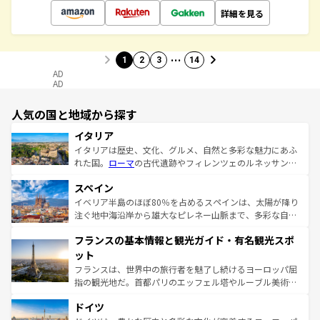
詳細を見る
…
1
2
3
14
AD
AD
人気の国と地域から探す
イタリア
イタリアは歴史、文化、グルメ、自然と多彩な魅力にあふ
れた国。
ローマ
の古代遺跡やフィレンツェのルネッサンス
美術、ヴェネツィアの運河など、歴史あるスポットはもち
スペイン
ろん、トスカーナの美しい田園風景やアマルフィ海岸の絶
景など、自然景観も見逃せない。観光の合間には、本場の
イベリア半島のほぼ80％を占めるスペインは、太陽が降り
ピザやパスタなど、絶品のイタリア料理を堪能することも
注ぐ地中海沿岸から雄大なピレネー山脈まで、多彩な自然
できる。朝目覚めてから夜眠るまで、すべての瞬間を楽し
と文化が詰まったヨーロッパ屈指の旅行先だ。多様な地域
フランスの基本情報と観光ガイド・有名観光スポ
ませてくれるイタリアで、忘れられない旅をしてみよう！
文化が根付くこの国では、情熱的なフラメンコ、熱気あふ
なお、新着のイタリア情報は
コンテンツ一覧
を参照してほ
れる闘牛、そして美味しいタパスが生活の一部となってい
ット
しい。
る。首都マドリードの洗練された雰囲気や、バルセロナの
フランスは、世界中の旅行者を魅了し続けるヨーロッパ屈
アートに溢れた街角から、地方では古代ローマ遺跡や中世
指の観光地だ。首都パリのエッフェル塔やルーブル美術館
の城塞都市、穏やかなビーチリゾートまで多彩な表情を見
といった象徴的なスポットから、田舎町の古風な美しさま
せる。地方によって風土や気候が異なるスペインはその個
ドイツ
で、幅広い魅力が詰まっている。華麗な宮殿、歴史的な大
性で訪れる人を魅了する。 なお、新着のスペイン情報は
コ