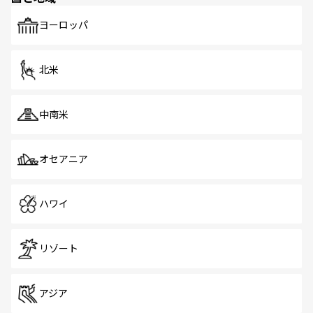
も、旅行者にとっては魅力的なポイント。グルメも豊富
で、ホーカーズは地元の風情を楽しめる外せないスポット
ヨーロッパ
だ。訪れる人を飽きさせないシンガポールで、多様な魅力
を体感しよう。 なお、新着のシンガポール情報は
コンテン
ツ一覧
を参照してほしい。
北米
中南米
オセアニア
ハワイ
リゾート
アジア