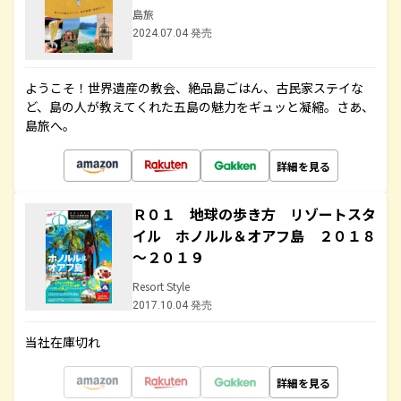
島旅
2024.07.04 発売
ようこそ！世界遺産の教会、絶品島ごはん、古民家ステイな
ど、島の人が教えてくれた五島の魅力をギュッと凝縮。さあ、
島旅へ。
詳細を見る
Ｒ０１ 地球の歩き方 リゾートスタ
イル ホノルル＆オアフ島 ２０１８
～２０１９
Resort Style
2017.10.04 発売
当社在庫切れ
詳細を見る