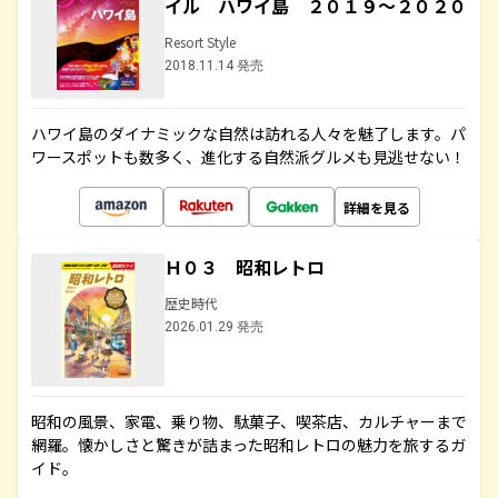
イル ハワイ島 ２０１９～２０２０
Resort Style
2018.11.14 発売
ハワイ島のダイナミックな自然は訪れる人々を魅了します。パ
ワースポットも数多く、進化する自然派グルメも見逃せない！
詳細を見る
Ｈ０３ 昭和レトロ
歴史時代
2026.01.29 発売
昭和の風景、家電、乗り物、駄菓子、喫茶店、カルチャーまで
網羅。懐かしさと驚きが詰まった昭和レトロの魅力を旅するガ
イド。