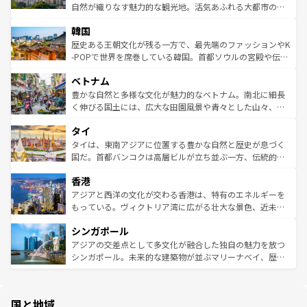
ク、伝統的なフラダンスなど、すべてがハワイの魅力を彩
ど、見どころがたくさん。また、カフェやワイン、オージ
自然が織りなす魅力的な観光地。活気あふれる大都市の台
っている。訪れるたびに新しい発見と感動が待っているハ
ービーフなどの食文化も豊かで、美味しいものであふれて
北やノスタルジックな町並みが人気な九份（ジォウフェ
ワイを、存分に味わってほしい。 なお、新着のハワイ情報
韓国
いる。アクティビティも充実しており、サーフィンやダイ
ン）、静ひつな山岳地帯である台湾東部など、都市の喧騒
は
コンテンツ一覧
を参照してほしい。
ビング、ハイキングなど、アウトドア好きにはたまらな
と山間の静けさが共存しており、訪れる人に新しい発見と
歴史ある王朝文化が残る一方で、最先端のファッションやK
い。オーストラリアの多彩な魅力を存分に味わいつくそ
驚きをもたらしてくれる。また、奥深い台湾の食文化も魅
-POPで世界を席巻している韓国。首都ソウルの宮殿や伝統
う。 なお、新着のオーストラリア情報は
コンテンツ一覧
を
力で、夜市などの屋台グルメから高級料理、ヘルシーで美
家屋が並ぶエリアでは韓国の歴史と文化に浸ることがで
参照してほしい。
ベトナム
容にもいいと評判のスイーツなど、バラエティ豊かな料理
き、地方に足を延ばせば四季折々の自然美を楽しむことが
が味わえる。 なお、新着の台湾情報は
コンテンツ一覧
を参
できる。そして、キムチや焼肉、絶品のストリートフード
豊かな自然と多様な文化が魅力的なベトナム。南北に細長
照してほしい。
まで、さまざまな韓国料理が待っている。夜には、韓国な
く伸びる国土には、広大な田園風景や青々とした山々、世
らではのナイトライフも堪能できる。あたたかいホスピタ
界遺産に登録された壮大な自然景観が点在し、都市部では
タイ
リティに包まれながら、韓国の多彩な魅力を心ゆくまで味
急速な発展と共に伝統が息づく。ハノイの古い町並みやホ
わってみてほしい。 なお、新着の韓国情報は
コンテンツ一
ーチミン市のフランス統治時代の建物も、独特の雰囲気を
タイは、東南アジアに位置する豊かな自然と歴史が息づく
覧
を参照してほしい。
醸し出している。また、バラエティの豊かさとおいしさで
国だ。首都バンコクは高層ビルが立ち並ぶ一方、伝統的な
世界中の食通を魅了してやまないベトナム料理も魅力のひ
寺院や市場がいたるところに点在し、古きよき文化と現代
香港
とつ。フォーやバインミー、ベトナムコーヒーなどは、ぜ
の活気が交差している。北部ではチェンマイなどの山岳地
ひ現地で味わいたい。どの地域を訪れてもあたたかい人々
帯で自然と触れ合い、南部ではプーケットやクラビの美し
アジアと西洋の文化が交わる香港は、特有のエネルギーを
が旅行者を迎えてくれるので、きっと忘れられない旅にな
いビーチでリゾート気分を楽しむことができる。タイ料理
もっている。ヴィクトリア湾に広がる壮大な景色、近未来
るはずだ。 なお、新着のベトナム情報は
コンテンツ一覧
を
は世界的に有名で、屋台から高級レストランまで味覚を刺
的なアートスポット、そして歴史と現代が融合した町並
参照してほしい。
シンガポール
激する。気候は一年中温暖で、どの季節にも異なる楽しみ
み、どこを訪れても感動するはず。観光スポットが密集し
が待っている。親しみやすいタイの人々、仏教を中心とし
ており、効率よく見どころを回れるのも魅力。息をのむよ
アジアの交差点として多文化が融合した独自の魅力を放つ
た文化、そして多様な観光資源が、訪れる旅人を魅了し続
うな絶景から文化的な体験まで、香港を存分に楽しみ尽く
シンガポール。未来的な建築物が並ぶマリーナベイ、歴史
ける。 なお、新着のタイ情報は
コンテンツ一覧
を参照して
そう。 なお、新着の香港情報は
コンテンツ一覧
を参照して
と伝統を感じられるエスニックタウン、多数の緑豊かな公
ほしい。
ほしい。
園や自然保護区など、自然が調和した近代的な景観と文化
の多様性あふれるカラフルな町は、どこを歩いても新しい
国と地域
発見がある。さらに、治安のよさや充実した公共交通機関