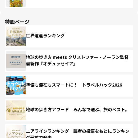
特設ページ
世界遺産ランキング
地球の歩き方 meets クリストファー・ノーラン監督
最新作『オデュッセイア』
準備も滞在もスマートに！ トラベルハック2026
地球の歩き方アワード みんなで選ぶ、旅のベスト。
エアラインランキング 読者の投票をもとにランキン
グ形式で発表