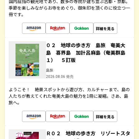
国内屈指の観光地であり、数多の寺院が建ち並ぶ古都・京都。
季節を楽しみながらお寺をめぐり、御朱印を頂くのに役立つ一
冊です。
詳細を見る
０２ 地球の歩き方 島旅 奄美大
島 喜界島 加計呂麻島（奄美群島
１） ５訂版
島旅
2026.08.06 発売
ようこそ！ 絶景スポットから遊び方、カルチャーまで、島の
人たちが教えてくれた奄美大島の魅力を1冊に凝縮。さあ、島
旅へ。
詳細を見る
Ｒ０２ 地球の歩き方 リゾートスタ