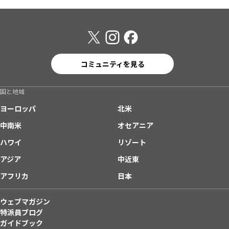
コミュニティを見る
国と地域
ヨーロッパ
北米
中南米
オセアニア
ハワイ
リゾート
アジア
中近東
アフリカ
日本
ウェブマガジン
特派員ブログ
ガイドブック