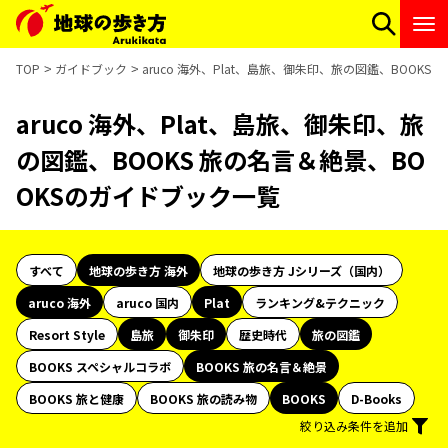
TOP
ガイドブック
aruco 海外、Plat、島旅、御朱印、旅の図鑑、BOOK
aruco 海外、Plat、島旅、御朱印、旅
の図鑑、BOOKS 旅の名言＆絶景、BO
OKSのガイドブック一覧
すべて
地球の歩き方 海外
地球の歩き方 Jシリーズ（国内）
aruco 海外
aruco 国内
Plat
ランキング&テクニック
Resort Style
島旅
御朱印
歴史時代
旅の図鑑
BOOKS スペシャルコラボ
BOOKS 旅の名言＆絶景
BOOKS 旅と健康
BOOKS 旅の読み物
BOOKS
D-Books
絞り込み条件を追加