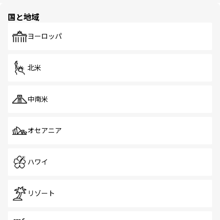
園や自然保護区など、自然が調和した近代的な景観と文化
の多様性あふれるカラフルな町は、どこを歩いても新しい
国と地域
発見がある。さらに、治安のよさや充実した公共交通機関
も、旅行者にとっては魅力的なポイント。グルメも豊富
で、ホーカーズは地元の風情を楽しめる外せないスポット
ヨーロッパ
だ。訪れる人を飽きさせないシンガポールで、多様な魅力
を体感しよう。 なお、新着のシンガポール情報は
コンテン
ツ一覧
を参照してほしい。
北米
中南米
オセアニア
ハワイ
リゾート