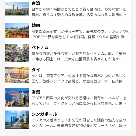
ならではの贅沢な旅のスタイルだ。 なお、新着のアメリカ
台湾
れるおもてなしの心で訪れる人々を迎えてくれるハワイの
リアリーフや大陸中央部にそびえるウルル（エアーズロッ
情報は
コンテンツ一覧
を参照してほしい。
人々、おいしいローカルフードやハワイアンミュージッ
ク）、タスマニアの美しい原生林やケアンズの熱帯雨林な
日本から約４時間ほどでたどり着く台湾は、多彩な文化と
ク、伝統的なフラダンスなど、すべてがハワイの魅力を彩
ど、見どころがたくさん。また、カフェやワイン、オージ
自然が織りなす魅力的な観光地。活気あふれる大都市の台
っている。訪れるたびに新しい発見と感動が待っているハ
ービーフなどの食文化も豊かで、美味しいものであふれて
北やノスタルジックな町並みが人気な九份（ジォウフェ
ワイを、存分に味わってほしい。 なお、新着のハワイ情報
韓国
いる。アクティビティも充実しており、サーフィンやダイ
ン）、静ひつな山岳地帯である台湾東部など、都市の喧騒
は
コンテンツ一覧
を参照してほしい。
ビング、ハイキングなど、アウトドア好きにはたまらな
と山間の静けさが共存しており、訪れる人に新しい発見と
歴史ある王朝文化が残る一方で、最先端のファッションやK
い。オーストラリアの多彩な魅力を存分に味わいつくそ
驚きをもたらしてくれる。また、奥深い台湾の食文化も魅
-POPで世界を席巻している韓国。首都ソウルの宮殿や伝統
う。 なお、新着のオーストラリア情報は
コンテンツ一覧
を
力で、夜市などの屋台グルメから高級料理、ヘルシーで美
家屋が並ぶエリアでは韓国の歴史と文化に浸ることがで
参照してほしい。
ベトナム
容にもいいと評判のスイーツなど、バラエティ豊かな料理
き、地方に足を延ばせば四季折々の自然美を楽しむことが
が味わえる。 なお、新着の台湾情報は
コンテンツ一覧
を参
できる。そして、キムチや焼肉、絶品のストリートフード
豊かな自然と多様な文化が魅力的なベトナム。南北に細長
照してほしい。
まで、さまざまな韓国料理が待っている。夜には、韓国な
く伸びる国土には、広大な田園風景や青々とした山々、世
らではのナイトライフも堪能できる。あたたかいホスピタ
界遺産に登録された壮大な自然景観が点在し、都市部では
タイ
リティに包まれながら、韓国の多彩な魅力を心ゆくまで味
急速な発展と共に伝統が息づく。ハノイの古い町並みやホ
わってみてほしい。 なお、新着の韓国情報は
コンテンツ一
ーチミン市のフランス統治時代の建物も、独特の雰囲気を
タイは、東南アジアに位置する豊かな自然と歴史が息づく
覧
を参照してほしい。
醸し出している。また、バラエティの豊かさとおいしさで
国だ。首都バンコクは高層ビルが立ち並ぶ一方、伝統的な
世界中の食通を魅了してやまないベトナム料理も魅力のひ
寺院や市場がいたるところに点在し、古きよき文化と現代
香港
とつ。フォーやバインミー、ベトナムコーヒーなどは、ぜ
の活気が交差している。北部ではチェンマイなどの山岳地
ひ現地で味わいたい。どの地域を訪れてもあたたかい人々
帯で自然と触れ合い、南部ではプーケットやクラビの美し
アジアと西洋の文化が交わる香港は、特有のエネルギーを
が旅行者を迎えてくれるので、きっと忘れられない旅にな
いビーチでリゾート気分を楽しむことができる。タイ料理
もっている。ヴィクトリア湾に広がる壮大な景色、近未来
るはずだ。 なお、新着のベトナム情報は
コンテンツ一覧
を
は世界的に有名で、屋台から高級レストランまで味覚を刺
的なアートスポット、そして歴史と現代が融合した町並
参照してほしい。
シンガポール
激する。気候は一年中温暖で、どの季節にも異なる楽しみ
み、どこを訪れても感動するはず。観光スポットが密集し
が待っている。親しみやすいタイの人々、仏教を中心とし
ており、効率よく見どころを回れるのも魅力。息をのむよ
アジアの交差点として多文化が融合した独自の魅力を放つ
た文化、そして多様な観光資源が、訪れる旅人を魅了し続
うな絶景から文化的な体験まで、香港を存分に楽しみ尽く
シンガポール。未来的な建築物が並ぶマリーナベイ、歴史
ける。 なお、新着のタイ情報は
コンテンツ一覧
を参照して
そう。 なお、新着の香港情報は
コンテンツ一覧
を参照して
と伝統を感じられるエスニックタウン、多数の緑豊かな公
ほしい。
ほしい。