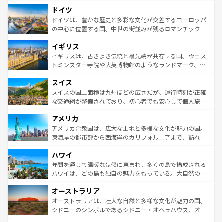
といった象徴的なスポットから、田舎町の古風な美しさま
せる。地方によって風土や気候が異なるスペインはその個
ドイツ
で、幅広い魅力が詰まっている。華麗な宮殿、歴史的な大
性で訪れる人を魅了する。 なお、新着のスペイン情報は
コ
聖堂、美しいビーチ、そして豊かな自然が、訪れる者を心
ドイツは、豊かな歴史と多彩な文化が交差するヨーロッパ
ンテンツ一覧
を参照してほしい。
から魅了する。また、フランスは美食の国としても知ら
の中心に位置する国。中世の街並みが残るロマンチック街
れ、フランス料理はユネスコ無形文化遺産にも登録されて
道から、未来を先取りするようなモダンな都市まで多様な
イギリス
いる。シャンパンの発祥地であるランス、プロヴァンスの
顔を持つこの国は、どこを歩いても飽きることがない。ベ
香り高いラベンダー畑など、多彩な楽しみ方が可能だ。さ
ルリンの文化的活気、バイエルン州のアルプスの絶景、そ
イギリスは、古きよき伝統と最先端が共存する国。ウェス
らに、パリ以外の地域にも魅力が溢れており、どの街角に
してライン川沿いのワイン畑といった風景は必見。ビール
トミンスター寺院や大英博物館のようなランドマーク、歴
も豊かな歴史と文化が息づいている。パリ以外の個性あふ
とソーセージを味わいながら地元の人と過ごす楽しい時間
史ある大学都市、美しい丘陵地帯や牧歌的な風景など、エ
れる地方に足を運ぶとそれぞれで全く異なる文化を体験で
スイス
は、お酒好きな人にはぜひ体験してほしい。 なお、新着の
リアごとに異なる魅力がある。また、優雅なアフタヌーン
きるだろう。 なお、新着のフランス情報は
コンテンツ一覧
ドイツ情報は
コンテンツ一覧
を参照してほしい。
ティー、ビール好きにはたまらない英国パブ、サッカー観
スイスの国土面積は九州ほどの広さだが、運行時刻が正確
を参照してほしい。
戦など、本場だからこそできる体験も豊富。イギリスを旅
な交通網が整備されており、初心者でも安心して個人旅行
して楽しみつくそう。 なお、新着のイギリス情報は
コンテ
を楽しめる。日本同様に時刻表どおりの旅が可能だ。中世
アメリカ
ンツ一覧
を参照してほしい。
の建物がそのまま残る町や、スイスならではのユニークな
博物館もあり、アルプス観光だけでなく町歩きも満喫する
アメリカ合衆国は、広大な土地と多様な文化が魅力の国。
ことができる。国民の所得が高いため物価も高いが、旅行
東海岸の都市部から西海岸のカリフォルニアまで、訪れる
者向けの交通パス提供のサービスもあり、うまく活用すれ
場所ごとに異なる風景と体験が待っている。ニューヨーク
ハワイ
ば市内交通費無料で観光を楽しむこともできる。 なお、新
のような巨大都市は、観光、ショッピング、エンターテイ
着のスイス情報は
コンテンツ一覧
を参照してほしい。
ンメントが詰まった刺激的なスポットだ。一方、アメリカ
年間を通じて温暖な気候に恵まれ、多くの島で構成される
西部には大自然が広がり、グランドキャニオンやイエロー
ハワイは、どの島も独自の魅力をもっている。大自然の神
ストーン国立公園といった絶景が堪能できる。さらに、南
秘を感じたいなら、火山が生み出した壮大な景観を誇るハ
オーストラリア
部のニューオーリンズでは、音楽と美食が融合した独特の
ワイ島は見逃せない。また、定番の観光地といえばオアフ
文化が魅力。旅行者はアメリカの各地域で異なる魅力を楽
島だが、静かな自然を求めるならマウイ島やカウアイ島が
オーストラリアは、壮大な自然と多様な文化が魅力の国。
しみながら、その多様性と豊かな歴史を感じることができ
おすすめ。エメラルドグリーンに輝く海をはじめ、豊かな
シドニーのシンボルであるシドニー・オペラハウス、オー
るだろう。車でのロードトリップや列車の旅も、アメリカ
文化や歴史が息づいている。「アロハスピリット」と呼ば
ストラリア東海岸北部に広がる大サンゴ礁地帯グレートバ