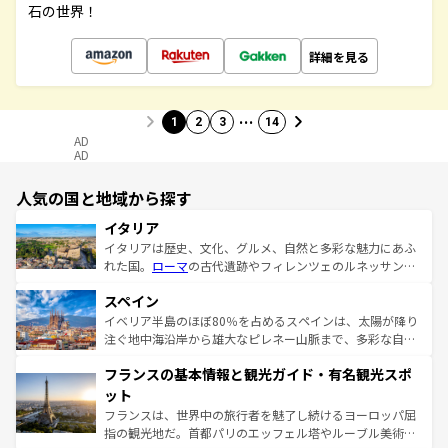
石の世界！
詳細を見る
…
1
2
3
14
AD
AD
人気の国と地域から探す
イタリア
イタリアは歴史、文化、グルメ、自然と多彩な魅力にあふ
れた国。
ローマ
の古代遺跡やフィレンツェのルネッサンス
美術、ヴェネツィアの運河など、歴史あるスポットはもち
スペイン
ろん、トスカーナの美しい田園風景やアマルフィ海岸の絶
景など、自然景観も見逃せない。観光の合間には、本場の
イベリア半島のほぼ80％を占めるスペインは、太陽が降り
ピザやパスタなど、絶品のイタリア料理を堪能することも
注ぐ地中海沿岸から雄大なピレネー山脈まで、多彩な自然
できる。朝目覚めてから夜眠るまで、すべての瞬間を楽し
と文化が詰まったヨーロッパ屈指の旅行先だ。多様な地域
フランスの基本情報と観光ガイド・有名観光スポ
ませてくれるイタリアで、忘れられない旅をしてみよう！
文化が根付くこの国では、情熱的なフラメンコ、熱気あふ
なお、新着のイタリア情報は
コンテンツ一覧
を参照してほ
れる闘牛、そして美味しいタパスが生活の一部となってい
ット
しい。
る。首都マドリードの洗練された雰囲気や、バルセロナの
フランスは、世界中の旅行者を魅了し続けるヨーロッパ屈
アートに溢れた街角から、地方では古代ローマ遺跡や中世
指の観光地だ。首都パリのエッフェル塔やルーブル美術館
の城塞都市、穏やかなビーチリゾートまで多彩な表情を見