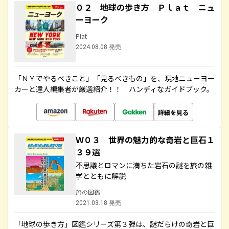
０２ 地球の歩き方 Ｐｌａｔ ニュ
ーヨーク
Plat
2024.08.08 発売
「ＮＹでやるべきこと」「見るべきもの」を、現地ニューヨー
カーと達人編集者が厳選紹介！！ ハンディなガイドブック。
詳細を見る
Ｗ０３ 世界の魅力的な奇岩と巨石１
３９選
不思議とロマンに満ちた岩石の謎を旅の雑
学とともに解説
旅の図鑑
2021.03.18 発売
「地球の歩き方」図鑑シリーズ第３弾は、謎だらけの奇岩と巨