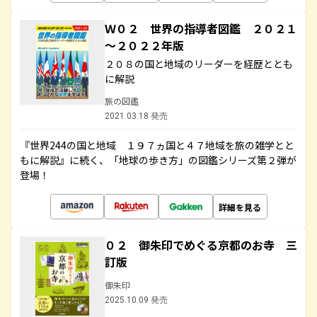
Ｗ０２ 世界の指導者図鑑 ２０２１
～２０２２年版
２０８の国と地域のリーダーを経歴ととも
に解説
旅の図鑑
2021.03.18 発売
『世界244の国と地域 １９７ヵ国と４７地域を旅の雑学とと
もに解説』に続く、「地球の歩き方」の図鑑シリーズ第２弾が
登場！
詳細を見る
０２ 御朱印でめぐる京都のお寺 三
訂版
御朱印
2025.10.09 発売