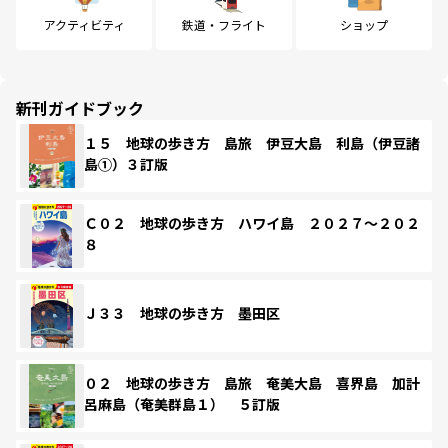
アクティビティ
鉄道・フライト
ショップ
新刊ガイドブック
１５ 地球の歩き方 島旅 伊豆大島 利島（伊豆諸
島①）３訂版
Ｃ０２ 地球の歩き方 ハワイ島 ２０２７～２０２
８
Ｊ３３ 地球の歩き方 墨田区
０２ 地球の歩き方 島旅 奄美大島 喜界島 加計
呂麻島（奄美群島１） ５訂版