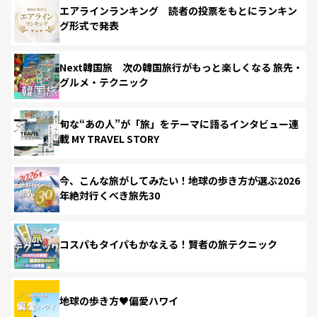
エアラインランキング 読者の投票をもとにランキン
グ形式で発表
Next韓国旅 次の韓国旅行がもっと楽しくなる 旅先・
グルメ・テクニック
旬な“あの人”が「旅」をテーマに語るインタビュー連
載 MY TRAVEL STORY
今、こんな旅がしてみたい！地球の歩き方が選ぶ2026
年絶対行くべき旅先30
コスパもタイパもかなえる！賢者の旅テクニック
地球の歩き方♥偏愛ハワイ