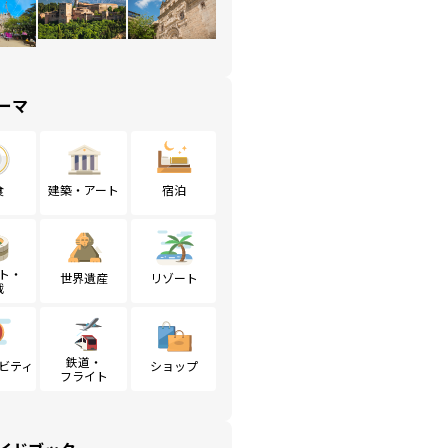
ーマ
食
建築・アート
宿泊
ト・
世界遺産
リゾート
戦
鉄道・
ビティ
ショップ
フライト