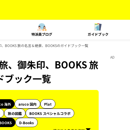
特派員ブログ
ガイドブック
旅、御朱印、BOOKS 旅の名言＆絶景、BOOKSのガイドブック一覧
AD
e、島旅、御朱印、BOOKS 旅
ドブック一覧
co 海外
aruco 国内
Plat
代
旅の図鑑
BOOKS スペシャルコラボ
BOOKS
D-Books