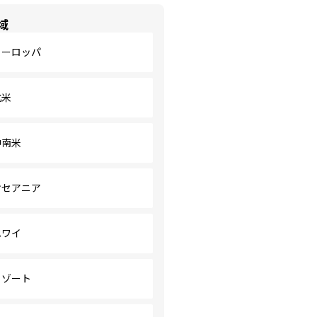
域
ヨーロッパ
北米
中南米
オセアニア
ハワイ
リゾート