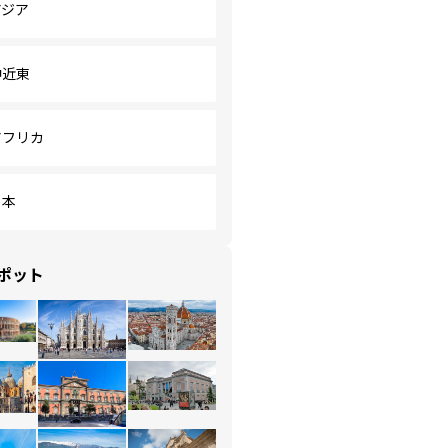
アジア
中近東
アフリカ
日本
ポット