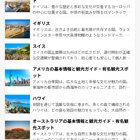
ト
ンテンツ一覧
を参照してほしい。
から魅了する。また、フランスは美食の国としても知ら
ドイツは、豊かな歴史と多彩な文化が交差するヨーロッパ
れ、フランス料理はユネスコ無形文化遺産にも登録されて
の中心に位置する国。中世の街並みが残るロマンチック街
いる。シャンパンの発祥地であるランス、プロヴァンスの
道から、未来を先取りするようなモダンな都市まで多様な
香り高いラベンダー畑など、多彩な楽しみ方が可能だ。さ
イギリス
顔を持つこの国は、どこを歩いても飽きることがない。ベ
らに、パリ以外の地域にも魅力が溢れており、どの街角に
ルリンの文化的活気、バイエルン州のアルプスの絶景、そ
イギリスは、古きよき伝統と最先端が共存する国。ウェス
も豊かな歴史と文化が息づいている。パリ以外の個性あふ
してライン川沿いのワイン畑といった風景は必見。ビール
トミンスター寺院や大英博物館のようなランドマーク、歴
れる地方に足を運ぶとそれぞれで全く異なる文化を体験で
とソーセージを味わいながら地元の人と過ごす楽しい時間
史ある大学都市、美しい丘陵地帯や牧歌的な風景など、エ
きるだろう。 なお、新着のフランス情報は
コンテンツ一覧
スイス
は、お酒好きな人にはぜひ体験してほしい。 なお、新着の
リアごとに異なる魅力がある。また、優雅なアフタヌーン
を参照してほしい。
ドイツ情報は
コンテンツ一覧
を参照してほしい。
ティー、ビール好きにはたまらない英国パブ、サッカー観
スイスの国土面積は九州ほどの広さだが、運行時刻が正確
戦など、本場だからこそできる体験も豊富。イギリスを旅
な交通網が整備されており、初心者でも安心して個人旅行
して楽しみつくそう。 なお、新着のイギリス情報は
コンテ
を楽しめる。日本同様に時刻表どおりの旅が可能だ。中世
アメリカの基本情報と観光ガイド・有名観光スポ
ンツ一覧
を参照してほしい。
の建物がそのまま残る町や、スイスならではのユニークな
博物館もあり、アルプス観光だけでなく町歩きも満喫する
ット
ことができる。国民の所得が高いため物価も高いが、旅行
アメリカ合衆国は、広大な土地と多様な文化が魅力の国。
者向けの交通パス提供のサービスもあり、うまく活用すれ
東海岸の都市部から西海岸のカリフォルニアまで、訪れる
ば市内交通費無料で観光を楽しむこともできる。 なお、新
場所ごとに異なる風景と体験が待っている。ニューヨーク
着のスイス情報は
コンテンツ一覧
を参照してほしい。
ハワイ
のような巨大都市は、観光、ショッピング、エンターテイ
ンメントが詰まった刺激的なスポットだ。一方、アメリカ
年間を通じて温暖な気候に恵まれ、多くの島で構成される
西部には大自然が広がり、グランドキャニオンやイエロー
ハワイは、どの島も独自の魅力をもっている。大自然の神
ストーン国立公園といった絶景が堪能できる。さらに、南
秘を感じたいなら、火山が生み出した壮大な景観を誇るハ
オーストラリアの基本情報と観光ガイド・有名観
部のニューオーリンズでは、音楽と美食が融合した独特の
ワイ島は見逃せない。また、定番の観光地といえばオアフ
文化が魅力。旅行者はアメリカの各地域で異なる魅力を楽
島だが、静かな自然を求めるならマウイ島やカウアイ島が
光スポット
しみながら、その多様性と豊かな歴史を感じることができ
おすすめ。エメラルドグリーンに輝く海をはじめ、豊かな
オーストラリアは、壮大な自然と多様な文化が魅力の国。
るだろう。車でのロードトリップや列車の旅も、アメリカ
文化や歴史が息づいている。「アロハスピリット」と呼ば
シドニーのシンボルであるシドニー・オペラハウス、オー