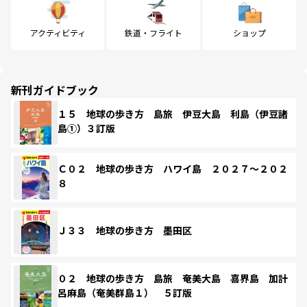
アクティビティ
鉄道・フライト
ショップ
新刊ガイドブック
１５ 地球の歩き方 島旅 伊豆大島 利島（伊豆諸
島①）３訂版
Ｃ０２ 地球の歩き方 ハワイ島 ２０２７～２０２
８
Ｊ３３ 地球の歩き方 墨田区
０２ 地球の歩き方 島旅 奄美大島 喜界島 加計
呂麻島（奄美群島１） ５訂版