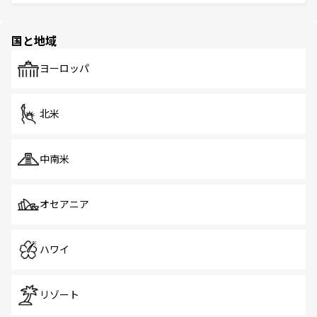
ける。 なお、新着のタイ情報は
コンテンツ一覧
を参照して
そう。 なお、新着の香港情報は
コンテンツ一覧
を参照して
と伝統を感じられるエスニックタウン、多数の緑豊かな公
ほしい。
ほしい。
園や自然保護区など、自然が調和した近代的な景観と文化
の多様性あふれるカラフルな町は、どこを歩いても新しい
国と地域
発見がある。さらに、治安のよさや充実した公共交通機関
も、旅行者にとっては魅力的なポイント。グルメも豊富
で、ホーカーズは地元の風情を楽しめる外せないスポット
ヨーロッパ
だ。訪れる人を飽きさせないシンガポールで、多様な魅力
を体感しよう。 なお、新着のシンガポール情報は
コンテン
ツ一覧
を参照してほしい。
北米
中南米
オセアニア
ハワイ
リゾート