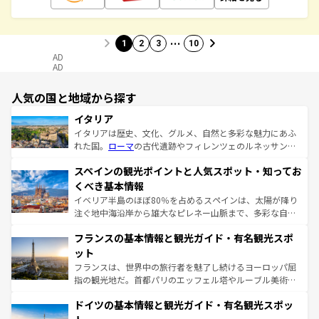
…
1
2
3
10
AD
AD
人気の国と地域から探す
イタリア
イタリアは歴史、文化、グルメ、自然と多彩な魅力にあふ
れた国。
ローマ
の古代遺跡やフィレンツェのルネッサンス
美術、ヴェネツィアの運河など、歴史あるスポットはもち
スペインの観光ポイントと人気スポット・知ってお
ろん、トスカーナの美しい田園風景やアマルフィ海岸の絶
景など、自然景観も見逃せない。観光の合間には、本場の
くべき基本情報
ピザやパスタなど、絶品のイタリア料理を堪能することも
イベリア半島のほぼ80％を占めるスペインは、太陽が降り
できる。朝目覚めてから夜眠るまで、すべての瞬間を楽し
注ぐ地中海沿岸から雄大なピレネー山脈まで、多彩な自然
ませてくれるイタリアで、忘れられない旅をしてみよう！
と文化が詰まったヨーロッパ屈指の旅行先だ。多様な地域
なお、新着のイタリア情報は
コンテンツ一覧
を参照してほ
フランスの基本情報と観光ガイド・有名観光スポ
文化が根付くこの国では、情熱的なフラメンコ、熱気あふ
しい。
れる闘牛、そして美味しいタパスが生活の一部となってい
ット
る。首都マドリードの洗練された雰囲気や、バルセロナの
フランスは、世界中の旅行者を魅了し続けるヨーロッパ屈
アートに溢れた街角から、地方では古代ローマ遺跡や中世
指の観光地だ。首都パリのエッフェル塔やルーブル美術館
の城塞都市、穏やかなビーチリゾートまで多彩な表情を見
といった象徴的なスポットから、田舎町の古風な美しさま
せる。地方によって風土や気候が異なるスペインはその個
ドイツの基本情報と観光ガイド・有名観光スポッ
で、幅広い魅力が詰まっている。華麗な宮殿、歴史的な大
性で訪れる人を魅了する。 なお、新着のスペイン情報は
コ
聖堂、美しいビーチ、そして豊かな自然が、訪れる者を心