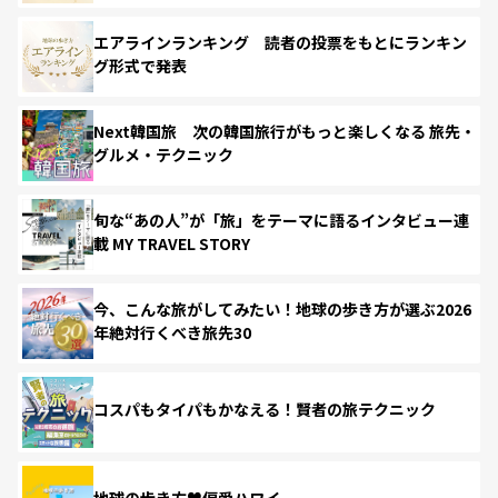
エアラインランキング 読者の投票をもとにランキン
グ形式で発表
Next韓国旅 次の韓国旅行がもっと楽しくなる 旅先・
グルメ・テクニック
旬な“あの人”が「旅」をテーマに語るインタビュー連
載 MY TRAVEL STORY
今、こんな旅がしてみたい！地球の歩き方が選ぶ2026
年絶対行くべき旅先30
コスパもタイパもかなえる！賢者の旅テクニック