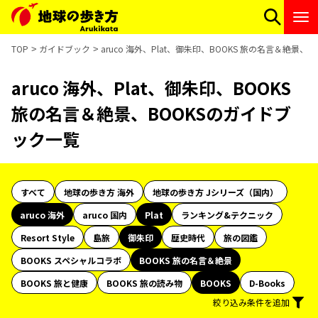
TOP
ガイドブック
aruco 海外、Plat、御朱印、BOOKS 旅の名言＆絶景
aruco 海外、Plat、御朱印、BOOKS
旅の名言＆絶景、BOOKSのガイドブ
ック一覧
すべて
地球の歩き方 海外
地球の歩き方 Jシリーズ（国内）
aruco 海外
aruco 国内
Plat
ランキング&テクニック
Resort Style
島旅
御朱印
歴史時代
旅の図鑑
BOOKS スペシャルコラボ
BOOKS 旅の名言＆絶景
BOOKS 旅と健康
BOOKS 旅の読み物
BOOKS
D-Books
絞り込み条件を追加