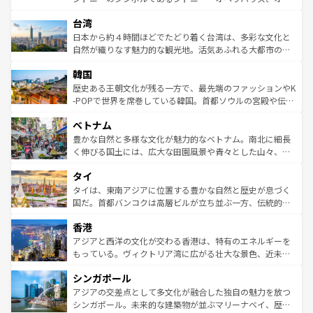
ならではの贅沢な旅のスタイルだ。 なお、新着のアメリカ
れるおもてなしの心で訪れる人々を迎えてくれるハワイの
ストラリア東海岸北部に広がる大サンゴ礁地帯グレートバ
情報は
コンテンツ一覧
を参照してほしい。
人々、おいしいローカルフードやハワイアンミュージッ
台湾
リアリーフや大陸中央部にそびえるウルル（エアーズロッ
ク、伝統的なフラダンスなど、すべてがハワイの魅力を彩
ク）、タスマニアの美しい原生林やケアンズの熱帯雨林な
日本から約４時間ほどでたどり着く台湾は、多彩な文化と
っている。訪れるたびに新しい発見と感動が待っているハ
ど、見どころがたくさん。また、カフェやワイン、オージ
自然が織りなす魅力的な観光地。活気あふれる大都市の台
ワイを、存分に味わってほしい。 なお、新着のハワイ情報
ービーフなどの食文化も豊かで、美味しいものであふれて
北やノスタルジックな町並みが人気な九份（ジォウフェ
は
コンテンツ一覧
を参照してほしい。
韓国
いる。アクティビティも充実しており、サーフィンやダイ
ン）、静ひつな山岳地帯である台湾東部など、都市の喧騒
ビング、ハイキングなど、アウトドア好きにはたまらな
と山間の静けさが共存しており、訪れる人に新しい発見と
歴史ある王朝文化が残る一方で、最先端のファッションやK
い。オーストラリアの多彩な魅力を存分に味わいつくそ
驚きをもたらしてくれる。また、奥深い台湾の食文化も魅
-POPで世界を席巻している韓国。首都ソウルの宮殿や伝統
う。 なお、新着のオーストラリア情報は
コンテンツ一覧
を
力で、夜市などの屋台グルメから高級料理、ヘルシーで美
家屋が並ぶエリアでは韓国の歴史と文化に浸ることがで
参照してほしい。
ベトナム
容にもいいと評判のスイーツなど、バラエティ豊かな料理
き、地方に足を延ばせば四季折々の自然美を楽しむことが
が味わえる。 なお、新着の台湾情報は
コンテンツ一覧
を参
できる。そして、キムチや焼肉、絶品のストリートフード
豊かな自然と多様な文化が魅力的なベトナム。南北に細長
照してほしい。
まで、さまざまな韓国料理が待っている。夜には、韓国な
く伸びる国土には、広大な田園風景や青々とした山々、世
らではのナイトライフも堪能できる。あたたかいホスピタ
界遺産に登録された壮大な自然景観が点在し、都市部では
タイ
リティに包まれながら、韓国の多彩な魅力を心ゆくまで味
急速な発展と共に伝統が息づく。ハノイの古い町並みやホ
わってみてほしい。 なお、新着の韓国情報は
コンテンツ一
ーチミン市のフランス統治時代の建物も、独特の雰囲気を
タイは、東南アジアに位置する豊かな自然と歴史が息づく
覧
を参照してほしい。
醸し出している。また、バラエティの豊かさとおいしさで
国だ。首都バンコクは高層ビルが立ち並ぶ一方、伝統的な
世界中の食通を魅了してやまないベトナム料理も魅力のひ
寺院や市場がいたるところに点在し、古きよき文化と現代
香港
とつ。フォーやバインミー、ベトナムコーヒーなどは、ぜ
の活気が交差している。北部ではチェンマイなどの山岳地
ひ現地で味わいたい。どの地域を訪れてもあたたかい人々
帯で自然と触れ合い、南部ではプーケットやクラビの美し
アジアと西洋の文化が交わる香港は、特有のエネルギーを
が旅行者を迎えてくれるので、きっと忘れられない旅にな
いビーチでリゾート気分を楽しむことができる。タイ料理
もっている。ヴィクトリア湾に広がる壮大な景色、近未来
るはずだ。 なお、新着のベトナム情報は
コンテンツ一覧
を
は世界的に有名で、屋台から高級レストランまで味覚を刺
的なアートスポット、そして歴史と現代が融合した町並
参照してほしい。
シンガポール
激する。気候は一年中温暖で、どの季節にも異なる楽しみ
み、どこを訪れても感動するはず。観光スポットが密集し
が待っている。親しみやすいタイの人々、仏教を中心とし
ており、効率よく見どころを回れるのも魅力。息をのむよ
アジアの交差点として多文化が融合した独自の魅力を放つ
た文化、そして多様な観光資源が、訪れる旅人を魅了し続
うな絶景から文化的な体験まで、香港を存分に楽しみ尽く
シンガポール。未来的な建築物が並ぶマリーナベイ、歴史