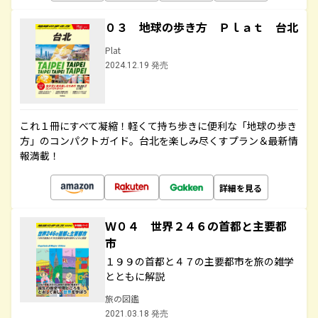
０３ 地球の歩き方 Ｐｌａｔ 台北
Plat
2024.12.19 発売
これ１冊にすべて凝縮！軽くて持ち歩きに便利な「地球の歩き
方」のコンパクトガイド。台北を楽しみ尽くすプラン＆最新情
報満載！
詳細を見る
Ｗ０４ 世界２４６の首都と主要都
市
１９９の首都と４７の主要都市を旅の雑学
とともに解説
旅の図鑑
2021.03.18 発売