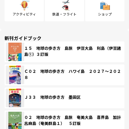
アクティビティ
鉄道・フライト
ショップ
新刊ガイドブック
１５ 地球の歩き方 島旅 伊豆大島 利島（伊豆諸
島①）３訂版
Ｃ０２ 地球の歩き方 ハワイ島 ２０２７～２０２
８
Ｊ３３ 地球の歩き方 墨田区
０２ 地球の歩き方 島旅 奄美大島 喜界島 加計
呂麻島（奄美群島１） ５訂版