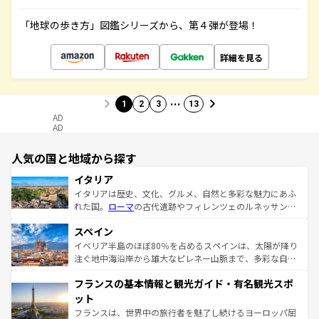
「地球の歩き方」図鑑シリーズから、第４弾が登場！
詳細を見る
…
1
2
3
13
AD
AD
人気の国と地域から探す
イタリア
イタリアは歴史、文化、グルメ、自然と多彩な魅力にあふ
れた国。
ローマ
の古代遺跡やフィレンツェのルネッサンス
美術、ヴェネツィアの運河など、歴史あるスポットはもち
スペイン
ろん、トスカーナの美しい田園風景やアマルフィ海岸の絶
景など、自然景観も見逃せない。観光の合間には、本場の
イベリア半島のほぼ80％を占めるスペインは、太陽が降り
ピザやパスタなど、絶品のイタリア料理を堪能することも
注ぐ地中海沿岸から雄大なピレネー山脈まで、多彩な自然
できる。朝目覚めてから夜眠るまで、すべての瞬間を楽し
と文化が詰まったヨーロッパ屈指の旅行先だ。多様な地域
フランスの基本情報と観光ガイド・有名観光スポ
ませてくれるイタリアで、忘れられない旅をしてみよう！
文化が根付くこの国では、情熱的なフラメンコ、熱気あふ
なお、新着のイタリア情報は
コンテンツ一覧
を参照してほ
れる闘牛、そして美味しいタパスが生活の一部となってい
ット
しい。
る。首都マドリードの洗練された雰囲気や、バルセロナの
フランスは、世界中の旅行者を魅了し続けるヨーロッパ屈