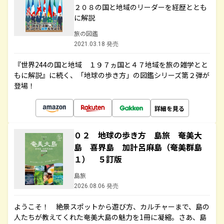
２０８の国と地域のリーダーを経歴ととも
に解説
旅の図鑑
2021.03.18 発売
『世界244の国と地域 １９７ヵ国と４７地域を旅の雑学とと
もに解説』に続く、「地球の歩き方」の図鑑シリーズ第２弾が
登場！
詳細を見る
０２ 地球の歩き方 島旅 奄美大
島 喜界島 加計呂麻島（奄美群島
１） ５訂版
島旅
2026.08.06 発売
ようこそ！ 絶景スポットから遊び方、カルチャーまで、島の
人たちが教えてくれた奄美大島の魅力を1冊に凝縮。さあ、島