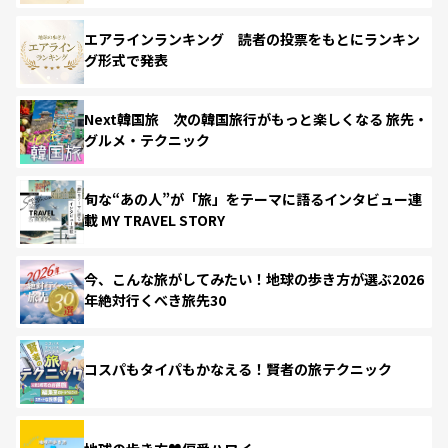
エアラインランキング 読者の投票をもとにランキン
グ形式で発表
Next韓国旅 次の韓国旅行がもっと楽しくなる 旅先・
グルメ・テクニック
旬な“あの人”が「旅」をテーマに語るインタビュー連
載 MY TRAVEL STORY
今、こんな旅がしてみたい！地球の歩き方が選ぶ2026
年絶対行くべき旅先30
コスパもタイパもかなえる！賢者の旅テクニック