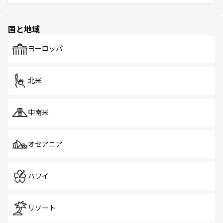
ける。 なお、新着のタイ情報は
コンテンツ一覧
を参照して
そう。 なお、新着の香港情報は
コンテンツ一覧
を参照して
と伝統を感じられるエスニックタウン、多数の緑豊かな公
ほしい。
ほしい。
園や自然保護区など、自然が調和した近代的な景観と文化
の多様性あふれるカラフルな町は、どこを歩いても新しい
国と地域
発見がある。さらに、治安のよさや充実した公共交通機関
も、旅行者にとっては魅力的なポイント。グルメも豊富
で、ホーカーズは地元の風情を楽しめる外せないスポット
ヨーロッパ
だ。訪れる人を飽きさせないシンガポールで、多様な魅力
を体感しよう。 なお、新着のシンガポール情報は
コンテン
ツ一覧
を参照してほしい。
北米
中南米
オセアニア
ハワイ
リゾート