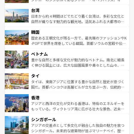
るだろう。車でのロードトリップや列車の旅も、アメリカ
文化や歴史が息づいている。「アロハスピリット」と呼ば
ストラリア東海岸北部に広がる大サンゴ礁地帯グレートバ
ならではの贅沢な旅のスタイルだ。 なお、新着のアメリカ
台湾
れるおもてなしの心で訪れる人々を迎えてくれるハワイの
リアリーフや大陸中央部にそびえるウルル（エアーズロッ
情報は
コンテンツ一覧
を参照してほしい。
人々、おいしいローカルフードやハワイアンミュージッ
ク）、タスマニアの美しい原生林やケアンズの熱帯雨林な
日本から約４時間ほどでたどり着く台湾は、多彩な文化と
ク、伝統的なフラダンスなど、すべてがハワイの魅力を彩
ど、見どころがたくさん。また、カフェやワイン、オージ
自然が織りなす魅力的な観光地。活気あふれる大都市の台
っている。訪れるたびに新しい発見と感動が待っているハ
ービーフなどの食文化も豊かで、美味しいものであふれて
北やノスタルジックな町並みが人気な九份（ジォウフェ
ワイを、存分に味わってほしい。 なお、新着のハワイ情報
韓国
いる。アクティビティも充実しており、サーフィンやダイ
ン）、静ひつな山岳地帯である台湾東部など、都市の喧騒
は
コンテンツ一覧
を参照してほしい。
ビング、ハイキングなど、アウトドア好きにはたまらな
と山間の静けさが共存しており、訪れる人に新しい発見と
歴史ある王朝文化が残る一方で、最先端のファッションやK
い。オーストラリアの多彩な魅力を存分に味わいつくそ
驚きをもたらしてくれる。また、奥深い台湾の食文化も魅
-POPで世界を席巻している韓国。首都ソウルの宮殿や伝統
う。 なお、新着のオーストラリア情報は
コンテンツ一覧
を
力で、夜市などの屋台グルメから高級料理、ヘルシーで美
家屋が並ぶエリアでは韓国の歴史と文化に浸ることがで
参照してほしい。
ベトナム
容にもいいと評判のスイーツなど、バラエティ豊かな料理
き、地方に足を延ばせば四季折々の自然美を楽しむことが
が味わえる。 なお、新着の台湾情報は
コンテンツ一覧
を参
できる。そして、キムチや焼肉、絶品のストリートフード
豊かな自然と多様な文化が魅力的なベトナム。南北に細長
照してほしい。
まで、さまざまな韓国料理が待っている。夜には、韓国な
く伸びる国土には、広大な田園風景や青々とした山々、世
らではのナイトライフも堪能できる。あたたかいホスピタ
界遺産に登録された壮大な自然景観が点在し、都市部では
タイ
リティに包まれながら、韓国の多彩な魅力を心ゆくまで味
急速な発展と共に伝統が息づく。ハノイの古い町並みやホ
わってみてほしい。 なお、新着の韓国情報は
コンテンツ一
ーチミン市のフランス統治時代の建物も、独特の雰囲気を
タイは、東南アジアに位置する豊かな自然と歴史が息づく
覧
を参照してほしい。
醸し出している。また、バラエティの豊かさとおいしさで
国だ。首都バンコクは高層ビルが立ち並ぶ一方、伝統的な
世界中の食通を魅了してやまないベトナム料理も魅力のひ
寺院や市場がいたるところに点在し、古きよき文化と現代
香港
とつ。フォーやバインミー、ベトナムコーヒーなどは、ぜ
の活気が交差している。北部ではチェンマイなどの山岳地
ひ現地で味わいたい。どの地域を訪れてもあたたかい人々
帯で自然と触れ合い、南部ではプーケットやクラビの美し
アジアと西洋の文化が交わる香港は、特有のエネルギーを
が旅行者を迎えてくれるので、きっと忘れられない旅にな
いビーチでリゾート気分を楽しむことができる。タイ料理
もっている。ヴィクトリア湾に広がる壮大な景色、近未来
るはずだ。 なお、新着のベトナム情報は
コンテンツ一覧
を
は世界的に有名で、屋台から高級レストランまで味覚を刺
的なアートスポット、そして歴史と現代が融合した町並
参照してほしい。
シンガポール
激する。気候は一年中温暖で、どの季節にも異なる楽しみ
み、どこを訪れても感動するはず。観光スポットが密集し
が待っている。親しみやすいタイの人々、仏教を中心とし
ており、効率よく見どころを回れるのも魅力。息をのむよ
アジアの交差点として多文化が融合した独自の魅力を放つ
た文化、そして多様な観光資源が、訪れる旅人を魅了し続
うな絶景から文化的な体験まで、香港を存分に楽しみ尽く
シンガポール。未来的な建築物が並ぶマリーナベイ、歴史