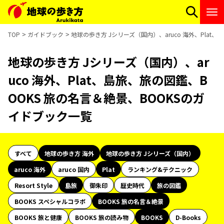
TOP
ガイドブック
地球の歩き方 Jシリーズ（国内）、aruco 海外、Plat
地球の歩き方 Jシリーズ（国内）、ar
uco 海外、Plat、島旅、旅の図鑑、B
OOKS 旅の名言＆絶景、BOOKSのガ
イドブック一覧
すべて
地球の歩き方 海外
地球の歩き方 Jシリーズ（国内）
aruco 海外
aruco 国内
Plat
ランキング&テクニック
Resort Style
島旅
御朱印
歴史時代
旅の図鑑
BOOKS スペシャルコラボ
BOOKS 旅の名言＆絶景
BOOKS 旅と健康
BOOKS 旅の読み物
BOOKS
D-Books