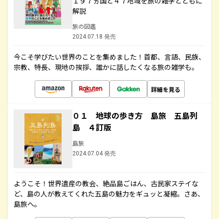
１９７ヵ国と４７地域を旅の雑学とともに
解説
旅の図鑑
2024.07.18 発売
今こそ学びたい世界のことを集めました！首都、言語、民族、
宗教、特長、現地の挨拶、誰かに話したくなる旅の雑学も。
詳細を見る
０１ 地球の歩き方 島旅 五島列
島 ４訂版
島旅
2024.07.04 発売
ようこそ！世界遺産の教会、絶品島ごはん、古民家ステイな
ど、島の人が教えてくれた五島の魅力をギュッと凝縮。さあ、
島旅へ。