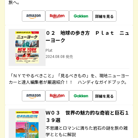
旅へ。
詳細を見る
０２ 地球の歩き方 Ｐｌａｔ ニュ
ーヨーク
Plat
2024.08.08 発売
「ＮＹでやるべきこと」「見るべきもの」を、現地ニューヨー
カーと達人編集者が厳選紹介！！ ハンディなガイドブック。
詳細を見る
Ｗ０３ 世界の魅力的な奇岩と巨石１
３９選
不思議とロマンに満ちた岩石の謎を旅の雑
学とともに解説