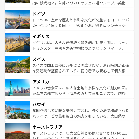
アートに溢れた街角から、地方では古代ローマ遺跡や中世
指の観光地だ。首都パリのエッフェル塔やルーブル美術館
の城塞都市、穏やかなビーチリゾートまで多彩な表情を見
といった象徴的なスポットから、田舎町の古風な美しさま
せる。地方によって風土や気候が異なるスペインはその個
ドイツ
で、幅広い魅力が詰まっている。華麗な宮殿、歴史的な大
性で訪れる人を魅了する。 なお、新着のスペイン情報は
コ
聖堂、美しいビーチ、そして豊かな自然が、訪れる者を心
ドイツは、豊かな歴史と多彩な文化が交差するヨーロッパ
ンテンツ一覧
を参照してほしい。
から魅了する。また、フランスは美食の国としても知ら
の中心に位置する国。中世の街並みが残るロマンチック街
れ、フランス料理はユネスコ無形文化遺産にも登録されて
道から、未来を先取りするようなモダンな都市まで多様な
イギリス
いる。シャンパンの発祥地であるランス、プロヴァンスの
顔を持つこの国は、どこを歩いても飽きることがない。ベ
香り高いラベンダー畑など、多彩な楽しみ方が可能だ。さ
ルリンの文化的活気、バイエルン州のアルプスの絶景、そ
イギリスは、古きよき伝統と最先端が共存する国。ウェス
らに、パリ以外の地域にも魅力が溢れており、どの街角に
してライン川沿いのワイン畑といった風景は必見。ビール
トミンスター寺院や大英博物館のようなランドマーク、歴
も豊かな歴史と文化が息づいている。パリ以外の個性あふ
とソーセージを味わいながら地元の人と過ごす楽しい時間
史ある大学都市、美しい丘陵地帯や牧歌的な風景など、エ
れる地方に足を運ぶとそれぞれで全く異なる文化を体験で
スイス
は、お酒好きな人にはぜひ体験してほしい。 なお、新着の
リアごとに異なる魅力がある。また、優雅なアフタヌーン
きるだろう。 なお、新着のフランス情報は
コンテンツ一覧
ドイツ情報は
コンテンツ一覧
を参照してほしい。
ティー、ビール好きにはたまらない英国パブ、サッカー観
スイスの国土面積は九州ほどの広さだが、運行時刻が正確
を参照してほしい。
戦など、本場だからこそできる体験も豊富。イギリスを旅
な交通網が整備されており、初心者でも安心して個人旅行
して楽しみつくそう。 なお、新着のイギリス情報は
コンテ
を楽しめる。日本同様に時刻表どおりの旅が可能だ。中世
アメリカ
ンツ一覧
を参照してほしい。
の建物がそのまま残る町や、スイスならではのユニークな
博物館もあり、アルプス観光だけでなく町歩きも満喫する
アメリカ合衆国は、広大な土地と多様な文化が魅力の国。
ことができる。国民の所得が高いため物価も高いが、旅行
東海岸の都市部から西海岸のカリフォルニアまで、訪れる
者向けの交通パス提供のサービスもあり、うまく活用すれ
場所ごとに異なる風景と体験が待っている。ニューヨーク
ハワイ
ば市内交通費無料で観光を楽しむこともできる。 なお、新
のような巨大都市は、観光、ショッピング、エンターテイ
着のスイス情報は
コンテンツ一覧
を参照してほしい。
ンメントが詰まった刺激的なスポットだ。一方、アメリカ
年間を通じて温暖な気候に恵まれ、多くの島で構成される
西部には大自然が広がり、グランドキャニオンやイエロー
ハワイは、どの島も独自の魅力をもっている。大自然の神
ストーン国立公園といった絶景が堪能できる。さらに、南
秘を感じたいなら、火山が生み出した壮大な景観を誇るハ
オーストラリア
部のニューオーリンズでは、音楽と美食が融合した独特の
ワイ島は見逃せない。また、定番の観光地といえばオアフ
文化が魅力。旅行者はアメリカの各地域で異なる魅力を楽
島だが、静かな自然を求めるならマウイ島やカウアイ島が
オーストラリアは、壮大な自然と多様な文化が魅力の国。
しみながら、その多様性と豊かな歴史を感じることができ
おすすめ。エメラルドグリーンに輝く海をはじめ、豊かな
シドニーのシンボルであるシドニー・オペラハウス、オー