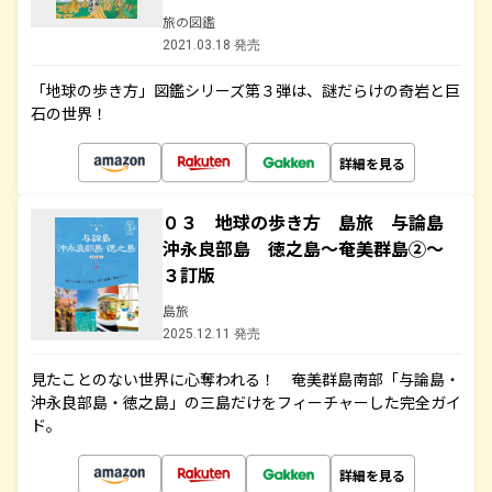
旅の図鑑
2021.03.18 発売
「地球の歩き方」図鑑シリーズ第３弾は、謎だらけの奇岩と巨
石の世界！
詳細を見る
０３ 地球の歩き方 島旅 与論島
沖永良部島 徳之島～奄美群島②～
３訂版
島旅
2025.12.11 発売
見たことのない世界に心奪われる！ 奄美群島南部「与論島・
沖永良部島・徳之島」の三島だけをフィーチャーした完全ガイ
ド。
詳細を見る