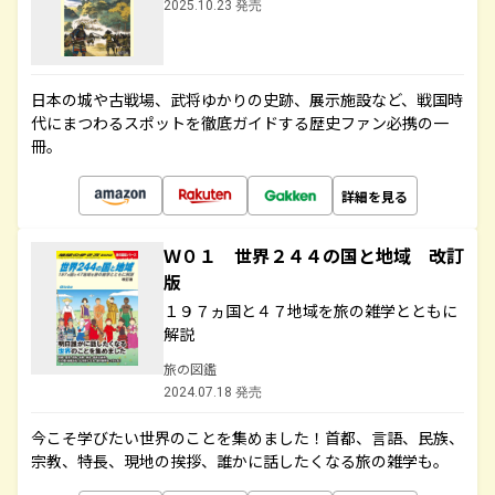
2025.10.23 発売
日本の城や古戦場、武将ゆかりの史跡、展示施設など、戦国時
代にまつわるスポットを徹底ガイドする歴史ファン必携の一
冊。
詳細を見る
Ｗ０１ 世界２４４の国と地域 改訂
版
１９７ヵ国と４７地域を旅の雑学とともに
解説
旅の図鑑
2024.07.18 発売
今こそ学びたい世界のことを集めました！首都、言語、民族、
宗教、特長、現地の挨拶、誰かに話したくなる旅の雑学も。