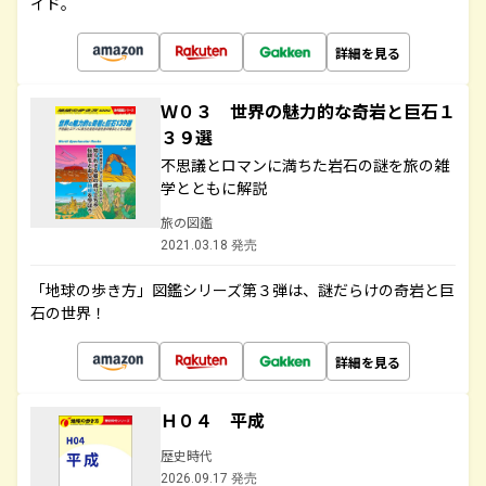
イド。
詳細を見る
Ｗ０３ 世界の魅力的な奇岩と巨石１
３９選
不思議とロマンに満ちた岩石の謎を旅の雑
学とともに解説
旅の図鑑
2021.03.18 発売
「地球の歩き方」図鑑シリーズ第３弾は、謎だらけの奇岩と巨
石の世界！
詳細を見る
Ｈ０４ 平成
歴史時代
2026.09.17 発売