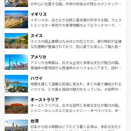
ンテンツ一覧
を参照してほしい。
から魅了する。また、フランスは美食の国としても知ら
の中心に位置する国。中世の街並みが残るロマンチック街
れ、フランス料理はユネスコ無形文化遺産にも登録されて
道から、未来を先取りするようなモダンな都市まで多様な
イギリス
いる。シャンパンの発祥地であるランス、プロヴァンスの
顔を持つこの国は、どこを歩いても飽きることがない。ベ
香り高いラベンダー畑など、多彩な楽しみ方が可能だ。さ
ルリンの文化的活気、バイエルン州のアルプスの絶景、そ
イギリスは、古きよき伝統と最先端が共存する国。ウェス
らに、パリ以外の地域にも魅力が溢れており、どの街角に
してライン川沿いのワイン畑といった風景は必見。ビール
トミンスター寺院や大英博物館のようなランドマーク、歴
も豊かな歴史と文化が息づいている。パリ以外の個性あふ
とソーセージを味わいながら地元の人と過ごす楽しい時間
史ある大学都市、美しい丘陵地帯や牧歌的な風景など、エ
れる地方に足を運ぶとそれぞれで全く異なる文化を体験で
スイス
は、お酒好きな人にはぜひ体験してほしい。 なお、新着の
リアごとに異なる魅力がある。また、優雅なアフタヌーン
きるだろう。 なお、新着のフランス情報は
コンテンツ一覧
ドイツ情報は
コンテンツ一覧
を参照してほしい。
ティー、ビール好きにはたまらない英国パブ、サッカー観
スイスの国土面積は九州ほどの広さだが、運行時刻が正確
を参照してほしい。
戦など、本場だからこそできる体験も豊富。イギリスを旅
な交通網が整備されており、初心者でも安心して個人旅行
して楽しみつくそう。 なお、新着のイギリス情報は
コンテ
を楽しめる。日本同様に時刻表どおりの旅が可能だ。中世
アメリカ
ンツ一覧
を参照してほしい。
の建物がそのまま残る町や、スイスならではのユニークな
博物館もあり、アルプス観光だけでなく町歩きも満喫する
アメリカ合衆国は、広大な土地と多様な文化が魅力の国。
ことができる。国民の所得が高いため物価も高いが、旅行
東海岸の都市部から西海岸のカリフォルニアまで、訪れる
者向けの交通パス提供のサービスもあり、うまく活用すれ
場所ごとに異なる風景と体験が待っている。ニューヨーク
ハワイ
ば市内交通費無料で観光を楽しむこともできる。 なお、新
のような巨大都市は、観光、ショッピング、エンターテイ
着のスイス情報は
コンテンツ一覧
を参照してほしい。
ンメントが詰まった刺激的なスポットだ。一方、アメリカ
年間を通じて温暖な気候に恵まれ、多くの島で構成される
西部には大自然が広がり、グランドキャニオンやイエロー
ハワイは、どの島も独自の魅力をもっている。大自然の神
ストーン国立公園といった絶景が堪能できる。さらに、南
秘を感じたいなら、火山が生み出した壮大な景観を誇るハ
オーストラリア
部のニューオーリンズでは、音楽と美食が融合した独特の
ワイ島は見逃せない。また、定番の観光地といえばオアフ
文化が魅力。旅行者はアメリカの各地域で異なる魅力を楽
島だが、静かな自然を求めるならマウイ島やカウアイ島が
オーストラリアは、壮大な自然と多様な文化が魅力の国。
しみながら、その多様性と豊かな歴史を感じることができ
おすすめ。エメラルドグリーンに輝く海をはじめ、豊かな
シドニーのシンボルであるシドニー・オペラハウス、オー
るだろう。車でのロードトリップや列車の旅も、アメリカ
文化や歴史が息づいている。「アロハスピリット」と呼ば
ストラリア東海岸北部に広がる大サンゴ礁地帯グレートバ
ならではの贅沢な旅のスタイルだ。 なお、新着のアメリカ
台湾
れるおもてなしの心で訪れる人々を迎えてくれるハワイの
リアリーフや大陸中央部にそびえるウルル（エアーズロッ
情報は
コンテンツ一覧
を参照してほしい。
人々、おいしいローカルフードやハワイアンミュージッ
ク）、タスマニアの美しい原生林やケアンズの熱帯雨林な
日本から約４時間ほどでたどり着く台湾は、多彩な文化と