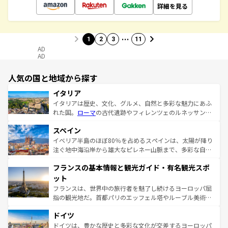
詳細を見る
…
1
2
3
11
AD
AD
人気の国と地域から探す
イタリア
イタリアは歴史、文化、グルメ、自然と多彩な魅力にあふ
れた国。
ローマ
の古代遺跡やフィレンツェのルネッサンス
美術、ヴェネツィアの運河など、歴史あるスポットはもち
スペイン
ろん、トスカーナの美しい田園風景やアマルフィ海岸の絶
景など、自然景観も見逃せない。観光の合間には、本場の
イベリア半島のほぼ80％を占めるスペインは、太陽が降り
ピザやパスタなど、絶品のイタリア料理を堪能することも
注ぐ地中海沿岸から雄大なピレネー山脈まで、多彩な自然
できる。朝目覚めてから夜眠るまで、すべての瞬間を楽し
と文化が詰まったヨーロッパ屈指の旅行先だ。多様な地域
フランスの基本情報と観光ガイド・有名観光スポ
ませてくれるイタリアで、忘れられない旅をしてみよう！
文化が根付くこの国では、情熱的なフラメンコ、熱気あふ
なお、新着のイタリア情報は
コンテンツ一覧
を参照してほ
れる闘牛、そして美味しいタパスが生活の一部となってい
ット
しい。
る。首都マドリードの洗練された雰囲気や、バルセロナの
フランスは、世界中の旅行者を魅了し続けるヨーロッパ屈
アートに溢れた街角から、地方では古代ローマ遺跡や中世
指の観光地だ。首都パリのエッフェル塔やルーブル美術館
の城塞都市、穏やかなビーチリゾートまで多彩な表情を見
といった象徴的なスポットから、田舎町の古風な美しさま
せる。地方によって風土や気候が異なるスペインはその個
ドイツ
で、幅広い魅力が詰まっている。華麗な宮殿、歴史的な大
性で訪れる人を魅了する。 なお、新着のスペイン情報は
コ
聖堂、美しいビーチ、そして豊かな自然が、訪れる者を心
ドイツは、豊かな歴史と多彩な文化が交差するヨーロッパ