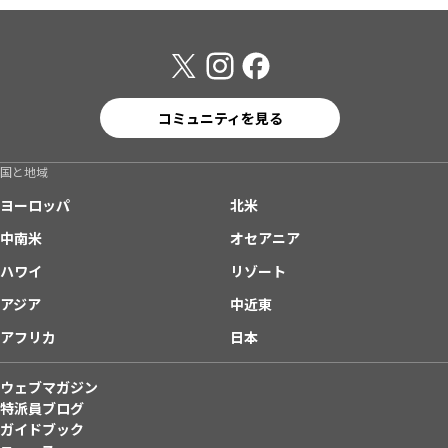
コミュニティを見る
国と地域
ヨーロッパ
北米
中南米
オセアニア
ハワイ
リゾート
アジア
中近東
アフリカ
日本
ウェブマガジン
特派員ブログ
ガイドブック