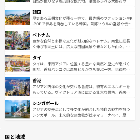
ク、伝統的なフラダンスなど、すべてがハワイの魅力を彩
ど、見どころがたくさん。また、カフェやワイン、オージ
自然が織りなす魅力的な観光地。活気あふれる大都市の台
っている。訪れるたびに新しい発見と感動が待っているハ
ービーフなどの食文化も豊かで、美味しいものであふれて
北やノスタルジックな町並みが人気な九份（ジォウフェ
ワイを、存分に味わってほしい。 なお、新着のハワイ情報
韓国
いる。アクティビティも充実しており、サーフィンやダイ
ン）、静ひつな山岳地帯である台湾東部など、都市の喧騒
は
コンテンツ一覧
を参照してほしい。
ビング、ハイキングなど、アウトドア好きにはたまらな
と山間の静けさが共存しており、訪れる人に新しい発見と
歴史ある王朝文化が残る一方で、最先端のファッションやK
い。オーストラリアの多彩な魅力を存分に味わいつくそ
驚きをもたらしてくれる。また、奥深い台湾の食文化も魅
-POPで世界を席巻している韓国。首都ソウルの宮殿や伝統
う。 なお、新着のオーストラリア情報は
コンテンツ一覧
を
力で、夜市などの屋台グルメから高級料理、ヘルシーで美
家屋が並ぶエリアでは韓国の歴史と文化に浸ることがで
参照してほしい。
ベトナム
容にもいいと評判のスイーツなど、バラエティ豊かな料理
き、地方に足を延ばせば四季折々の自然美を楽しむことが
が味わえる。 なお、新着の台湾情報は
コンテンツ一覧
を参
できる。そして、キムチや焼肉、絶品のストリートフード
豊かな自然と多様な文化が魅力的なベトナム。南北に細長
照してほしい。
まで、さまざまな韓国料理が待っている。夜には、韓国な
く伸びる国土には、広大な田園風景や青々とした山々、世
らではのナイトライフも堪能できる。あたたかいホスピタ
界遺産に登録された壮大な自然景観が点在し、都市部では
タイ
リティに包まれながら、韓国の多彩な魅力を心ゆくまで味
急速な発展と共に伝統が息づく。ハノイの古い町並みやホ
わってみてほしい。 なお、新着の韓国情報は
コンテンツ一
ーチミン市のフランス統治時代の建物も、独特の雰囲気を
タイは、東南アジアに位置する豊かな自然と歴史が息づく
覧
を参照してほしい。
醸し出している。また、バラエティの豊かさとおいしさで
国だ。首都バンコクは高層ビルが立ち並ぶ一方、伝統的な
世界中の食通を魅了してやまないベトナム料理も魅力のひ
寺院や市場がいたるところに点在し、古きよき文化と現代
香港
とつ。フォーやバインミー、ベトナムコーヒーなどは、ぜ
の活気が交差している。北部ではチェンマイなどの山岳地
ひ現地で味わいたい。どの地域を訪れてもあたたかい人々
帯で自然と触れ合い、南部ではプーケットやクラビの美し
アジアと西洋の文化が交わる香港は、特有のエネルギーを
が旅行者を迎えてくれるので、きっと忘れられない旅にな
いビーチでリゾート気分を楽しむことができる。タイ料理
もっている。ヴィクトリア湾に広がる壮大な景色、近未来
るはずだ。 なお、新着のベトナム情報は
コンテンツ一覧
を
は世界的に有名で、屋台から高級レストランまで味覚を刺
的なアートスポット、そして歴史と現代が融合した町並
参照してほしい。
シンガポール
激する。気候は一年中温暖で、どの季節にも異なる楽しみ
み、どこを訪れても感動するはず。観光スポットが密集し
が待っている。親しみやすいタイの人々、仏教を中心とし
ており、効率よく見どころを回れるのも魅力。息をのむよ
アジアの交差点として多文化が融合した独自の魅力を放つ
た文化、そして多様な観光資源が、訪れる旅人を魅了し続
うな絶景から文化的な体験まで、香港を存分に楽しみ尽く
シンガポール。未来的な建築物が並ぶマリーナベイ、歴史
ける。 なお、新着のタイ情報は
コンテンツ一覧
を参照して
そう。 なお、新着の香港情報は
コンテンツ一覧
を参照して
と伝統を感じられるエスニックタウン、多数の緑豊かな公
ほしい。
ほしい。
園や自然保護区など、自然が調和した近代的な景観と文化
の多様性あふれるカラフルな町は、どこを歩いても新しい
国と地域
発見がある。さらに、治安のよさや充実した公共交通機関