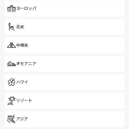
も、旅行者にとっては魅力的なポイント。グルメも豊富
で、ホーカーズは地元の風情を楽しめる外せないスポット
ヨーロッパ
だ。訪れる人を飽きさせないシンガポールで、多様な魅力
を体感しよう。 なお、新着のシンガポール情報は
コンテン
ツ一覧
を参照してほしい。
北米
中南米
オセアニア
ハワイ
リゾート
アジア