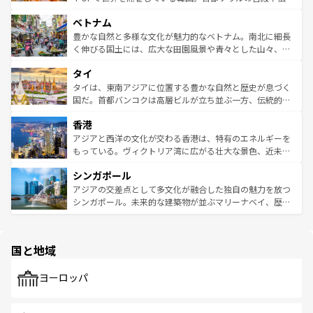
う。 なお、新着のオーストラリア情報は
コンテンツ一覧
を
力で、夜市などの屋台グルメから高級料理、ヘルシーで美
家屋が並ぶエリアでは韓国の歴史と文化に浸ることがで
参照してほしい。
ベトナム
容にもいいと評判のスイーツなど、バラエティ豊かな料理
き、地方に足を延ばせば四季折々の自然美を楽しむことが
が味わえる。 なお、新着の台湾情報は
コンテンツ一覧
を参
できる。そして、キムチや焼肉、絶品のストリートフード
豊かな自然と多様な文化が魅力的なベトナム。南北に細長
照してほしい。
まで、さまざまな韓国料理が待っている。夜には、韓国な
く伸びる国土には、広大な田園風景や青々とした山々、世
らではのナイトライフも堪能できる。あたたかいホスピタ
界遺産に登録された壮大な自然景観が点在し、都市部では
タイ
リティに包まれながら、韓国の多彩な魅力を心ゆくまで味
急速な発展と共に伝統が息づく。ハノイの古い町並みやホ
わってみてほしい。 なお、新着の韓国情報は
コンテンツ一
ーチミン市のフランス統治時代の建物も、独特の雰囲気を
タイは、東南アジアに位置する豊かな自然と歴史が息づく
覧
を参照してほしい。
醸し出している。また、バラエティの豊かさとおいしさで
国だ。首都バンコクは高層ビルが立ち並ぶ一方、伝統的な
世界中の食通を魅了してやまないベトナム料理も魅力のひ
寺院や市場がいたるところに点在し、古きよき文化と現代
香港
とつ。フォーやバインミー、ベトナムコーヒーなどは、ぜ
の活気が交差している。北部ではチェンマイなどの山岳地
ひ現地で味わいたい。どの地域を訪れてもあたたかい人々
帯で自然と触れ合い、南部ではプーケットやクラビの美し
アジアと西洋の文化が交わる香港は、特有のエネルギーを
が旅行者を迎えてくれるので、きっと忘れられない旅にな
いビーチでリゾート気分を楽しむことができる。タイ料理
もっている。ヴィクトリア湾に広がる壮大な景色、近未来
るはずだ。 なお、新着のベトナム情報は
コンテンツ一覧
を
は世界的に有名で、屋台から高級レストランまで味覚を刺
的なアートスポット、そして歴史と現代が融合した町並
参照してほしい。
シンガポール
激する。気候は一年中温暖で、どの季節にも異なる楽しみ
み、どこを訪れても感動するはず。観光スポットが密集し
が待っている。親しみやすいタイの人々、仏教を中心とし
ており、効率よく見どころを回れるのも魅力。息をのむよ
アジアの交差点として多文化が融合した独自の魅力を放つ
た文化、そして多様な観光資源が、訪れる旅人を魅了し続
うな絶景から文化的な体験まで、香港を存分に楽しみ尽く
シンガポール。未来的な建築物が並ぶマリーナベイ、歴史
ける。 なお、新着のタイ情報は
コンテンツ一覧
を参照して
そう。 なお、新着の香港情報は
コンテンツ一覧
を参照して
と伝統を感じられるエスニックタウン、多数の緑豊かな公
ほしい。
ほしい。
園や自然保護区など、自然が調和した近代的な景観と文化
の多様性あふれるカラフルな町は、どこを歩いても新しい
国と地域
発見がある。さらに、治安のよさや充実した公共交通機関
も、旅行者にとっては魅力的なポイント。グルメも豊富
で、ホーカーズは地元の風情を楽しめる外せないスポット
ヨーロッパ
だ。訪れる人を飽きさせないシンガポールで、多様な魅力
を体感しよう。 なお、新着のシンガポール情報は
コンテン