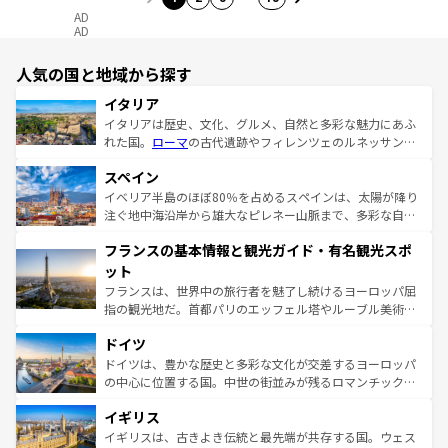
AD
AD
人気の国と地域から探す
イタリア
イタリアは歴史、文化、グルメ、自然と多彩な魅力にあふ
れた国。
ローマ
の古代遺跡やフィレンツェのルネッサンス
美術、ヴェネツィアの運河など、歴史あるスポットはもち
スペイン
ろん、トスカーナの美しい田園風景やアマルフィ海岸の絶
景など、自然景観も見逃せない。観光の合間には、本場の
イベリア半島のほぼ80％を占めるスペインは、太陽が降り
ピザやパスタなど、絶品のイタリア料理を堪能することも
注ぐ地中海沿岸から雄大なピレネー山脈まで、多彩な自然
できる。朝目覚めてから夜眠るまで、すべての瞬間を楽し
と文化が詰まったヨーロッパ屈指の旅行先だ。多様な地域
フランスの基本情報と観光ガイド・有名観光スポ
ませてくれるイタリアで、忘れられない旅をしてみよう！
文化が根付くこの国では、情熱的なフラメンコ、熱気あふ
なお、新着のイタリア情報は
コンテンツ一覧
を参照してほ
れる闘牛、そして美味しいタパスが生活の一部となってい
ット
しい。
る。首都マドリードの洗練された雰囲気や、バルセロナの
フランスは、世界中の旅行者を魅了し続けるヨーロッパ屈
アートに溢れた街角から、地方では古代ローマ遺跡や中世
指の観光地だ。首都パリのエッフェル塔やルーブル美術館
の城塞都市、穏やかなビーチリゾートまで多彩な表情を見
といった象徴的なスポットから、田舎町の古風な美しさま
せる。地方によって風土や気候が異なるスペインはその個
ドイツ
で、幅広い魅力が詰まっている。華麗な宮殿、歴史的な大
性で訪れる人を魅了する。 なお、新着のスペイン情報は
コ
聖堂、美しいビーチ、そして豊かな自然が、訪れる者を心
ドイツは、豊かな歴史と多彩な文化が交差するヨーロッパ
ンテンツ一覧
を参照してほしい。
から魅了する。また、フランスは美食の国としても知ら
の中心に位置する国。中世の街並みが残るロマンチック街
れ、フランス料理はユネスコ無形文化遺産にも登録されて
道から、未来を先取りするようなモダンな都市まで多様な
イギリス
いる。シャンパンの発祥地であるランス、プロヴァンスの
顔を持つこの国は、どこを歩いても飽きることがない。ベ
香り高いラベンダー畑など、多彩な楽しみ方が可能だ。さ
ルリンの文化的活気、バイエルン州のアルプスの絶景、そ
イギリスは、古きよき伝統と最先端が共存する国。ウェス