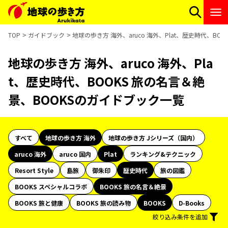
TOP
ガイドブック
地球の歩き方 海外、aruco 海外、Plat、歴史時代、B
地球の歩き方 海外、aruco 海外、Pla
t、歴史時代、BOOKS 旅の名言＆絶
景、BOOKSのガイドブック一覧
すべて
地球の歩き方 海外
地球の歩き方 Jシリーズ（国内）
aruco 海外
aruco 国内
Plat
ランキング&テクニック
Resort Style
島旅
御朱印
歴史時代
旅の図鑑
BOOKS スペシャルコラボ
BOOKS 旅の名言＆絶景
BOOKS 旅と健康
BOOKS 旅の読み物
BOOKS
D-Books
絞り込み条件を追加