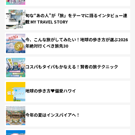
旬な“あの人”が「旅」をテーマに語るインタビュー連
載 MY TRAVEL STORY
今、こんな旅がしてみたい！地球の歩き方が選ぶ2026
年絶対行くべき旅先30
コスパもタイパもかなえる！賢者の旅テクニック
地球の歩き方♥偏愛ハワイ
今年の夏はインスパイアへ！