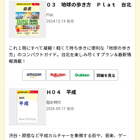
０３ 地球の歩き方 Ｐｌａｔ 台北
Plat
2024.12.19 発売
これ１冊にすべて凝縮！軽くて持ち歩きに便利な「地球の歩き
方」のコンパクトガイド。台北を楽しみ尽くすプラン＆最新情
報満載！
詳細を見る
Ｈ０４ 平成
歴史時代
2026.09.17 発売
渋谷・原宿など平成カルチャーを象徴する街や、音楽、ゲー