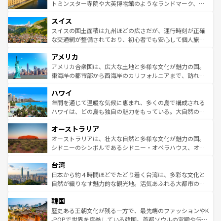
らに、パリ以外の地域にも魅力が溢れており、どの街角に
してライン川沿いのワイン畑といった風景は必見。ビール
トミンスター寺院や大英博物館のようなランドマーク、歴
も豊かな歴史と文化が息づいている。パリ以外の個性あふ
とソーセージを味わいながら地元の人と過ごす楽しい時間
史ある大学都市、美しい丘陵地帯や牧歌的な風景など、エ
れる地方に足を運ぶとそれぞれで全く異なる文化を体験で
スイス
は、お酒好きな人にはぜひ体験してほしい。 なお、新着の
リアごとに異なる魅力がある。また、優雅なアフタヌーン
きるだろう。 なお、新着のフランス情報は
コンテンツ一覧
ドイツ情報は
コンテンツ一覧
を参照してほしい。
ティー、ビール好きにはたまらない英国パブ、サッカー観
スイスの国土面積は九州ほどの広さだが、運行時刻が正確
を参照してほしい。
戦など、本場だからこそできる体験も豊富。イギリスを旅
な交通網が整備されており、初心者でも安心して個人旅行
して楽しみつくそう。 なお、新着のイギリス情報は
コンテ
を楽しめる。日本同様に時刻表どおりの旅が可能だ。中世
アメリカ
ンツ一覧
を参照してほしい。
の建物がそのまま残る町や、スイスならではのユニークな
博物館もあり、アルプス観光だけでなく町歩きも満喫する
アメリカ合衆国は、広大な土地と多様な文化が魅力の国。
ことができる。国民の所得が高いため物価も高いが、旅行
東海岸の都市部から西海岸のカリフォルニアまで、訪れる
者向けの交通パス提供のサービスもあり、うまく活用すれ
場所ごとに異なる風景と体験が待っている。ニューヨーク
ハワイ
ば市内交通費無料で観光を楽しむこともできる。 なお、新
のような巨大都市は、観光、ショッピング、エンターテイ
着のスイス情報は
コンテンツ一覧
を参照してほしい。
ンメントが詰まった刺激的なスポットだ。一方、アメリカ
年間を通じて温暖な気候に恵まれ、多くの島で構成される
西部には大自然が広がり、グランドキャニオンやイエロー
ハワイは、どの島も独自の魅力をもっている。大自然の神
ストーン国立公園といった絶景が堪能できる。さらに、南
秘を感じたいなら、火山が生み出した壮大な景観を誇るハ
オーストラリア
部のニューオーリンズでは、音楽と美食が融合した独特の
ワイ島は見逃せない。また、定番の観光地といえばオアフ
文化が魅力。旅行者はアメリカの各地域で異なる魅力を楽
島だが、静かな自然を求めるならマウイ島やカウアイ島が
オーストラリアは、壮大な自然と多様な文化が魅力の国。
しみながら、その多様性と豊かな歴史を感じることができ
おすすめ。エメラルドグリーンに輝く海をはじめ、豊かな
シドニーのシンボルであるシドニー・オペラハウス、オー
るだろう。車でのロードトリップや列車の旅も、アメリカ
文化や歴史が息づいている。「アロハスピリット」と呼ば
ストラリア東海岸北部に広がる大サンゴ礁地帯グレートバ
ならではの贅沢な旅のスタイルだ。 なお、新着のアメリカ
台湾
れるおもてなしの心で訪れる人々を迎えてくれるハワイの
リアリーフや大陸中央部にそびえるウルル（エアーズロッ
情報は
コンテンツ一覧
を参照してほしい。
人々、おいしいローカルフードやハワイアンミュージッ
ク）、タスマニアの美しい原生林やケアンズの熱帯雨林な
日本から約４時間ほどでたどり着く台湾は、多彩な文化と
ク、伝統的なフラダンスなど、すべてがハワイの魅力を彩
ど、見どころがたくさん。また、カフェやワイン、オージ
自然が織りなす魅力的な観光地。活気あふれる大都市の台
っている。訪れるたびに新しい発見と感動が待っているハ
ービーフなどの食文化も豊かで、美味しいものであふれて
北やノスタルジックな町並みが人気な九份（ジォウフェ
ワイを、存分に味わってほしい。 なお、新着のハワイ情報
韓国
いる。アクティビティも充実しており、サーフィンやダイ
ン）、静ひつな山岳地帯である台湾東部など、都市の喧騒
は
コンテンツ一覧
を参照してほしい。
ビング、ハイキングなど、アウトドア好きにはたまらな
と山間の静けさが共存しており、訪れる人に新しい発見と
歴史ある王朝文化が残る一方で、最先端のファッションやK
い。オーストラリアの多彩な魅力を存分に味わいつくそ
驚きをもたらしてくれる。また、奥深い台湾の食文化も魅
-POPで世界を席巻している韓国。首都ソウルの宮殿や伝統