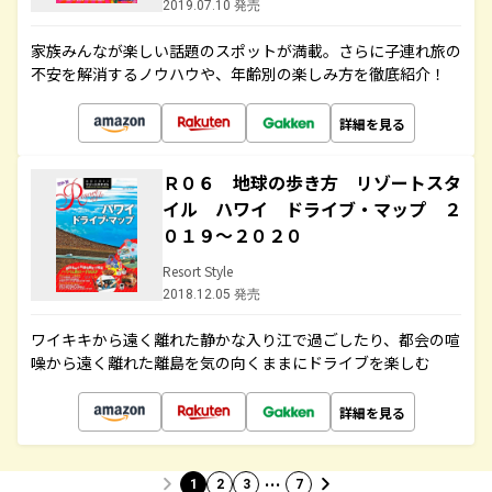
2019.07.10 発売
家族みんなが楽しい話題のスポットが満載。さらに子連れ旅の
不安を解消するノウハウや、年齢別の楽しみ方を徹底紹介！
詳細を見る
Ｒ０６ 地球の歩き方 リゾートスタ
イル ハワイ ドライブ・マップ ２
０１９～２０２０
Resort Style
2018.12.05 発売
ワイキキから遠く離れた静かな入り江で過ごしたり、都会の喧
噪から遠く離れた離島を気の向くままにドライブを楽しむ
詳細を見る
…
1
2
3
7