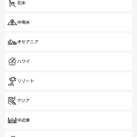
北米
中南米
オセアニア
ハワイ
リゾート
アジア
中近東