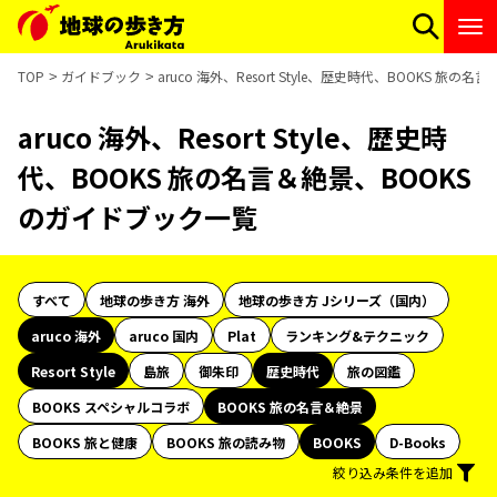
TOP
ガイドブック
aruco 海外、Resort Style、歴史時代、BOOKS 旅
aruco 海外、Resort Style、歴史時
代、BOOKS 旅の名言＆絶景、BOOKS
のガイドブック一覧
すべて
地球の歩き方 海外
地球の歩き方 Jシリーズ（国内）
aruco 海外
aruco 国内
Plat
ランキング&テクニック
Resort Style
島旅
御朱印
歴史時代
旅の図鑑
BOOKS スペシャルコラボ
BOOKS 旅の名言＆絶景
BOOKS 旅と健康
BOOKS 旅の読み物
BOOKS
D-Books
絞り込み条件を追加