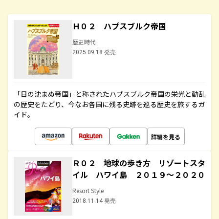
Ｈ０２ ハプスブルク帝国
歴史時代
2025.09.18 発売
「日の沈まぬ帝国」と称されたハプスブルク帝国の栄光と動乱
の歴史をたどり、今なお各国に残る史跡を巡る歴史を旅するガ
イド。
詳細を見る
Ｒ０２ 地球の歩き方 リゾートスタ
イル ハワイ島 ２０１９～２０２０
Resort Style
2018.11.14 発売