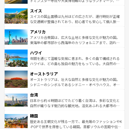
してライン川沿いのワイン畑といった風景は必見。ビール
トミンスター寺院や大英博物館のようなランドマーク、歴
も豊かな歴史と文化が息づいている。パリ以外の個性あふ
とソーセージを味わいながら地元の人と過ごす楽しい時間
史ある大学都市、美しい丘陵地帯や牧歌的な風景など、エ
れる地方に足を運ぶとそれぞれで全く異なる文化を体験で
スイス
は、お酒好きな人にはぜひ体験してほしい。 なお、新着の
リアごとに異なる魅力がある。また、優雅なアフタヌーン
きるだろう。 なお、新着のフランス情報は
コンテンツ一覧
ドイツ情報は
コンテンツ一覧
を参照してほしい。
ティー、ビール好きにはたまらない英国パブ、サッカー観
スイスの国土面積は九州ほどの広さだが、運行時刻が正確
を参照してほしい。
戦など、本場だからこそできる体験も豊富。イギリスを旅
な交通網が整備されており、初心者でも安心して個人旅行
して楽しみつくそう。 なお、新着のイギリス情報は
コンテ
を楽しめる。日本同様に時刻表どおりの旅が可能だ。中世
アメリカ
ンツ一覧
を参照してほしい。
の建物がそのまま残る町や、スイスならではのユニークな
博物館もあり、アルプス観光だけでなく町歩きも満喫する
アメリカ合衆国は、広大な土地と多様な文化が魅力の国。
ことができる。国民の所得が高いため物価も高いが、旅行
東海岸の都市部から西海岸のカリフォルニアまで、訪れる
者向けの交通パス提供のサービスもあり、うまく活用すれ
場所ごとに異なる風景と体験が待っている。ニューヨーク
ハワイ
ば市内交通費無料で観光を楽しむこともできる。 なお、新
のような巨大都市は、観光、ショッピング、エンターテイ
着のスイス情報は
コンテンツ一覧
を参照してほしい。
ンメントが詰まった刺激的なスポットだ。一方、アメリカ
年間を通じて温暖な気候に恵まれ、多くの島で構成される
西部には大自然が広がり、グランドキャニオンやイエロー
ハワイは、どの島も独自の魅力をもっている。大自然の神
ストーン国立公園といった絶景が堪能できる。さらに、南
秘を感じたいなら、火山が生み出した壮大な景観を誇るハ
オーストラリア
部のニューオーリンズでは、音楽と美食が融合した独特の
ワイ島は見逃せない。また、定番の観光地といえばオアフ
文化が魅力。旅行者はアメリカの各地域で異なる魅力を楽
島だが、静かな自然を求めるならマウイ島やカウアイ島が
オーストラリアは、壮大な自然と多様な文化が魅力の国。
しみながら、その多様性と豊かな歴史を感じることができ
おすすめ。エメラルドグリーンに輝く海をはじめ、豊かな
シドニーのシンボルであるシドニー・オペラハウス、オー
るだろう。車でのロードトリップや列車の旅も、アメリカ
文化や歴史が息づいている。「アロハスピリット」と呼ば
ストラリア東海岸北部に広がる大サンゴ礁地帯グレートバ
ならではの贅沢な旅のスタイルだ。 なお、新着のアメリカ
台湾
れるおもてなしの心で訪れる人々を迎えてくれるハワイの
リアリーフや大陸中央部にそびえるウルル（エアーズロッ
情報は
コンテンツ一覧
を参照してほしい。
人々、おいしいローカルフードやハワイアンミュージッ
ク）、タスマニアの美しい原生林やケアンズの熱帯雨林な
日本から約４時間ほどでたどり着く台湾は、多彩な文化と
ク、伝統的なフラダンスなど、すべてがハワイの魅力を彩
ど、見どころがたくさん。また、カフェやワイン、オージ
自然が織りなす魅力的な観光地。活気あふれる大都市の台
っている。訪れるたびに新しい発見と感動が待っているハ
ービーフなどの食文化も豊かで、美味しいものであふれて
北やノスタルジックな町並みが人気な九份（ジォウフェ
ワイを、存分に味わってほしい。 なお、新着のハワイ情報
韓国
いる。アクティビティも充実しており、サーフィンやダイ
ン）、静ひつな山岳地帯である台湾東部など、都市の喧騒
は
コンテンツ一覧
を参照してほしい。
ビング、ハイキングなど、アウトドア好きにはたまらな
と山間の静けさが共存しており、訪れる人に新しい発見と
歴史ある王朝文化が残る一方で、最先端のファッションやK
い。オーストラリアの多彩な魅力を存分に味わいつくそ
驚きをもたらしてくれる。また、奥深い台湾の食文化も魅
-POPで世界を席巻している韓国。首都ソウルの宮殿や伝統