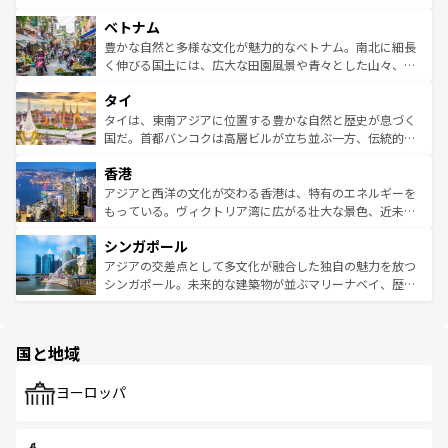
う。 なお、新着のオーストラリア情報は
コンテンツ一覧
を
力で、夜市などの屋台グルメから高級料理、ヘルシーで美
家屋が並ぶエリアでは韓国の歴史と文化に浸ることがで
参照してほしい。
ベトナム
容にもいいと評判のスイーツなど、バラエティ豊かな料理
き、地方に足を延ばせば四季折々の自然美を楽しむことが
が味わえる。 なお、新着の台湾情報は
コンテンツ一覧
を参
できる。そして、キムチや焼肉、絶品のストリートフード
豊かな自然と多様な文化が魅力的なベトナム。南北に細長
照してほしい。
まで、さまざまな韓国料理が待っている。夜には、韓国な
く伸びる国土には、広大な田園風景や青々とした山々、世
らではのナイトライフも堪能できる。あたたかいホスピタ
界遺産に登録された壮大な自然景観が点在し、都市部では
タイ
リティに包まれながら、韓国の多彩な魅力を心ゆくまで味
急速な発展と共に伝統が息づく。ハノイの古い町並みやホ
わってみてほしい。 なお、新着の韓国情報は
コンテンツ一
ーチミン市のフランス統治時代の建物も、独特の雰囲気を
タイは、東南アジアに位置する豊かな自然と歴史が息づく
覧
を参照してほしい。
醸し出している。また、バラエティの豊かさとおいしさで
国だ。首都バンコクは高層ビルが立ち並ぶ一方、伝統的な
世界中の食通を魅了してやまないベトナム料理も魅力のひ
寺院や市場がいたるところに点在し、古きよき文化と現代
香港
とつ。フォーやバインミー、ベトナムコーヒーなどは、ぜ
の活気が交差している。北部ではチェンマイなどの山岳地
ひ現地で味わいたい。どの地域を訪れてもあたたかい人々
帯で自然と触れ合い、南部ではプーケットやクラビの美し
アジアと西洋の文化が交わる香港は、特有のエネルギーを
が旅行者を迎えてくれるので、きっと忘れられない旅にな
いビーチでリゾート気分を楽しむことができる。タイ料理
もっている。ヴィクトリア湾に広がる壮大な景色、近未来
るはずだ。 なお、新着のベトナム情報は
コンテンツ一覧
を
は世界的に有名で、屋台から高級レストランまで味覚を刺
的なアートスポット、そして歴史と現代が融合した町並
参照してほしい。
シンガポール
激する。気候は一年中温暖で、どの季節にも異なる楽しみ
み、どこを訪れても感動するはず。観光スポットが密集し
が待っている。親しみやすいタイの人々、仏教を中心とし
ており、効率よく見どころを回れるのも魅力。息をのむよ
アジアの交差点として多文化が融合した独自の魅力を放つ
た文化、そして多様な観光資源が、訪れる旅人を魅了し続
うな絶景から文化的な体験まで、香港を存分に楽しみ尽く
シンガポール。未来的な建築物が並ぶマリーナベイ、歴史
ける。 なお、新着のタイ情報は
コンテンツ一覧
を参照して
そう。 なお、新着の香港情報は
コンテンツ一覧
を参照して
と伝統を感じられるエスニックタウン、多数の緑豊かな公
ほしい。
ほしい。
園や自然保護区など、自然が調和した近代的な景観と文化
の多様性あふれるカラフルな町は、どこを歩いても新しい
国と地域
発見がある。さらに、治安のよさや充実した公共交通機関
も、旅行者にとっては魅力的なポイント。グルメも豊富
で、ホーカーズは地元の風情を楽しめる外せないスポット
ヨーロッパ
だ。訪れる人を飽きさせないシンガポールで、多様な魅力
を体感しよう。 なお、新着のシンガポール情報は
コンテン
ツ一覧
を参照してほしい。