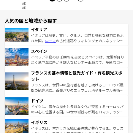
AD
AD
人気の国と地域から探す
イタリア
イタリアは歴史、文化、グルメ、自然と多彩な魅力にあふ
れた国。
ローマ
の古代遺跡やフィレンツェのルネッサンス
美術、ヴェネツィアの運河など、歴史あるスポットはもち
スペイン
ろん、トスカーナの美しい田園風景やアマルフィ海岸の絶
景など、自然景観も見逃せない。観光の合間には、本場の
イベリア半島のほぼ80％を占めるスペインは、太陽が降り
ピザやパスタなど、絶品のイタリア料理を堪能することも
注ぐ地中海沿岸から雄大なピレネー山脈まで、多彩な自然
できる。朝目覚めてから夜眠るまで、すべての瞬間を楽し
と文化が詰まったヨーロッパ屈指の旅行先だ。多様な地域
フランスの基本情報と観光ガイド・有名観光スポ
ませてくれるイタリアで、忘れられない旅をしてみよう！
文化が根付くこの国では、情熱的なフラメンコ、熱気あふ
なお、新着のイタリア情報は
コンテンツ一覧
を参照してほ
れる闘牛、そして美味しいタパスが生活の一部となってい
ット
しい。
る。首都マドリードの洗練された雰囲気や、バルセロナの
フランスは、世界中の旅行者を魅了し続けるヨーロッパ屈
アートに溢れた街角から、地方では古代ローマ遺跡や中世
指の観光地だ。首都パリのエッフェル塔やルーブル美術館
の城塞都市、穏やかなビーチリゾートまで多彩な表情を見
といった象徴的なスポットから、田舎町の古風な美しさま
せる。地方によって風土や気候が異なるスペインはその個
ドイツ
で、幅広い魅力が詰まっている。華麗な宮殿、歴史的な大
性で訪れる人を魅了する。 なお、新着のスペイン情報は
コ
聖堂、美しいビーチ、そして豊かな自然が、訪れる者を心
ドイツは、豊かな歴史と多彩な文化が交差するヨーロッパ
ンテンツ一覧
を参照してほしい。
から魅了する。また、フランスは美食の国としても知ら
の中心に位置する国。中世の街並みが残るロマンチック街
れ、フランス料理はユネスコ無形文化遺産にも登録されて
道から、未来を先取りするようなモダンな都市まで多様な
イギリス
いる。シャンパンの発祥地であるランス、プロヴァンスの
顔を持つこの国は、どこを歩いても飽きることがない。ベ
香り高いラベンダー畑など、多彩な楽しみ方が可能だ。さ
ルリンの文化的活気、バイエルン州のアルプスの絶景、そ
イギリスは、古きよき伝統と最先端が共存する国。ウェス
らに、パリ以外の地域にも魅力が溢れており、どの街角に