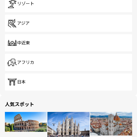
リゾート
アジア
中近東
アフリカ
日本
人気スポット