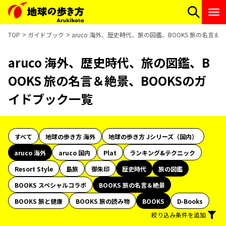
TOP
ガイドブック
aruco 海外、歴史時代、旅の図鑑、BOOKS 旅の名言＆
aruco 海外、歴史時代、旅の図鑑、B
OOKS 旅の名言＆絶景、BOOKSのガ
イドブック一覧
すべて
地球の歩き方 海外
地球の歩き方 Jシリーズ（国内）
aruco 海外
aruco 国内
Plat
ランキング&テクニック
Resort Style
島旅
御朱印
歴史時代
旅の図鑑
BOOKS スペシャルコラボ
BOOKS 旅の名言＆絶景
BOOKS 旅と健康
BOOKS 旅の読み物
BOOKS
D-Books
絞り込み条件を追加