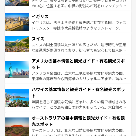
ドイツは、豊かな歴史と多彩な文化が交差するヨーロッパ
れ、フランス料理はユネスコ無形文化遺産にも登録されて
の中心に位置する国。中世の街並みが残るロマンチック街
いる。シャンパンの発祥地であるランス、プロヴァンスの
道から、未来を先取りするようなモダンな都市まで多様な
香り高いラベンダー畑など、多彩な楽しみ方が可能だ。さ
イギリス
顔を持つこの国は、どこを歩いても飽きることがない。ベ
らに、パリ以外の地域にも魅力が溢れており、どの街角に
ルリンの文化的活気、バイエルン州のアルプスの絶景、そ
イギリスは、古きよき伝統と最先端が共存する国。ウェス
も豊かな歴史と文化が息づいている。パリ以外の個性あふ
してライン川沿いのワイン畑といった風景は必見。ビール
トミンスター寺院や大英博物館のようなランドマーク、歴
れる地方に足を運ぶとそれぞれで全く異なる文化を体験で
とソーセージを味わいながら地元の人と過ごす楽しい時間
史ある大学都市、美しい丘陵地帯や牧歌的な風景など、エ
きるだろう。 なお、新着のフランス情報は
コンテンツ一覧
スイス
は、お酒好きな人にはぜひ体験してほしい。 なお、新着の
リアごとに異なる魅力がある。また、優雅なアフタヌーン
を参照してほしい。
ドイツ情報は
コンテンツ一覧
を参照してほしい。
ティー、ビール好きにはたまらない英国パブ、サッカー観
スイスの国土面積は九州ほどの広さだが、運行時刻が正確
戦など、本場だからこそできる体験も豊富。イギリスを旅
な交通網が整備されており、初心者でも安心して個人旅行
して楽しみつくそう。 なお、新着のイギリス情報は
コンテ
を楽しめる。日本同様に時刻表どおりの旅が可能だ。中世
アメリカの基本情報と観光ガイド・有名観光スポ
ンツ一覧
を参照してほしい。
の建物がそのまま残る町や、スイスならではのユニークな
博物館もあり、アルプス観光だけでなく町歩きも満喫する
ット
ことができる。国民の所得が高いため物価も高いが、旅行
アメリカ合衆国は、広大な土地と多様な文化が魅力の国。
者向けの交通パス提供のサービスもあり、うまく活用すれ
東海岸の都市部から西海岸のカリフォルニアまで、訪れる
ば市内交通費無料で観光を楽しむこともできる。 なお、新
場所ごとに異なる風景と体験が待っている。ニューヨーク
着のスイス情報は
コンテンツ一覧
を参照してほしい。
ハワイの基本情報と観光ガイド・有名観光スポッ
のような巨大都市は、観光、ショッピング、エンターテイ
ンメントが詰まった刺激的なスポットだ。一方、アメリカ
ト
西部には大自然が広がり、グランドキャニオンやイエロー
年間を通じて温暖な気候に恵まれ、多くの島で構成される
ストーン国立公園といった絶景が堪能できる。さらに、南
ハワイは、どの島も独自の魅力をもっている。大自然の神
部のニューオーリンズでは、音楽と美食が融合した独特の
秘を感じたいなら、火山が生み出した壮大な景観を誇るハ
文化が魅力。旅行者はアメリカの各地域で異なる魅力を楽
オーストラリアの基本情報と観光ガイド・有名観
ワイ島は見逃せない。また、定番の観光地といえばオアフ
しみながら、その多様性と豊かな歴史を感じることができ
島だが、静かな自然を求めるならマウイ島やカウアイ島が
光スポット
るだろう。車でのロードトリップや列車の旅も、アメリカ
おすすめ。エメラルドグリーンに輝く海をはじめ、豊かな
オーストラリアは、壮大な自然と多様な文化が魅力の国。
ならではの贅沢な旅のスタイルだ。 なお、新着のアメリカ
文化や歴史が息づいている。「アロハスピリット」と呼ば
シドニーのシンボルであるシドニー・オペラハウス、オー