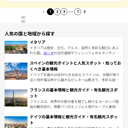
…
1
2
3
7
AD
AD
人気の国と地域から探す
イタリア
イタリアは歴史、文化、グルメ、自然と多彩な魅力にあふ
れた国。
ローマ
の古代遺跡やフィレンツェのルネッサンス
美術、ヴェネツィアの運河など、歴史あるスポットはもち
スペインの観光ポイントと人気スポット・知ってお
ろん、トスカーナの美しい田園風景やアマルフィ海岸の絶
景など、自然景観も見逃せない。観光の合間には、本場の
くべき基本情報
ピザやパスタなど、絶品のイタリア料理を堪能することも
イベリア半島のほぼ80％を占めるスペインは、太陽が降り
できる。朝目覚めてから夜眠るまで、すべての瞬間を楽し
注ぐ地中海沿岸から雄大なピレネー山脈まで、多彩な自然
ませてくれるイタリアで、忘れられない旅をしてみよう！
と文化が詰まったヨーロッパ屈指の旅行先だ。多様な地域
なお、新着のイタリア情報は
コンテンツ一覧
を参照してほ
フランスの基本情報と観光ガイド・有名観光スポ
文化が根付くこの国では、情熱的なフラメンコ、熱気あふ
しい。
れる闘牛、そして美味しいタパスが生活の一部となってい
ット
る。首都マドリードの洗練された雰囲気や、バルセロナの
フランスは、世界中の旅行者を魅了し続けるヨーロッパ屈
アートに溢れた街角から、地方では古代ローマ遺跡や中世
指の観光地だ。首都パリのエッフェル塔やルーブル美術館
の城塞都市、穏やかなビーチリゾートまで多彩な表情を見
といった象徴的なスポットから、田舎町の古風な美しさま
せる。地方によって風土や気候が異なるスペインはその個
ドイツの基本情報と観光ガイド・有名観光スポッ
で、幅広い魅力が詰まっている。華麗な宮殿、歴史的な大
性で訪れる人を魅了する。 なお、新着のスペイン情報は
コ
聖堂、美しいビーチ、そして豊かな自然が、訪れる者を心
ト
ンテンツ一覧
を参照してほしい。
から魅了する。また、フランスは美食の国としても知ら