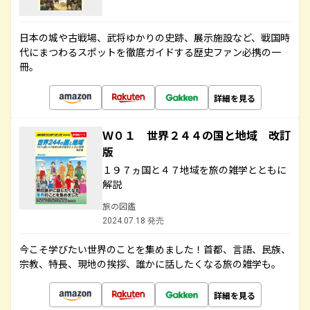
日本の城や古戦場、武将ゆかりの史跡、展示施設など、戦国時
代にまつわるスポットを徹底ガイドする歴史ファン必携の一
冊。
詳細を見る
Ｗ０１ 世界２４４の国と地域 改訂
版
１９７ヵ国と４７地域を旅の雑学とともに
解説
旅の図鑑
2024.07.18 発売
今こそ学びたい世界のことを集めました！首都、言語、民族、
宗教、特長、現地の挨拶、誰かに話したくなる旅の雑学も。
詳細を見る