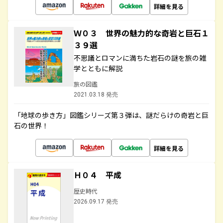
詳細を見る
Ｗ０３ 世界の魅力的な奇岩と巨石１
３９選
不思議とロマンに満ちた岩石の謎を旅の雑
学とともに解説
旅の図鑑
2021.03.18 発売
「地球の歩き方」図鑑シリーズ第３弾は、謎だらけの奇岩と巨
石の世界！
詳細を見る
Ｈ０４ 平成
歴史時代
2026.09.17 発売