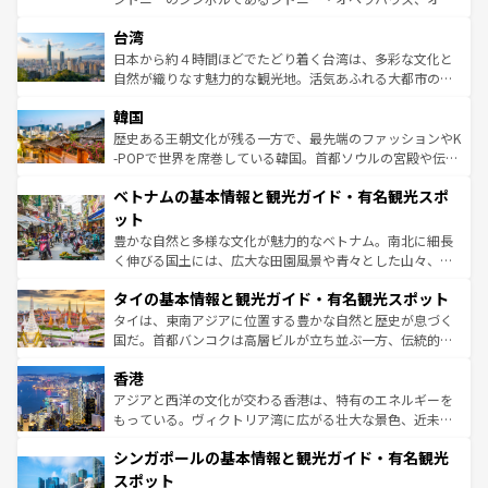
情報は
コンテンツ一覧
を参照してほしい。
れるおもてなしの心で訪れる人々を迎えてくれるハワイの
ストラリア東海岸北部に広がる大サンゴ礁地帯グレートバ
人々、おいしいローカルフードやハワイアンミュージッ
台湾
リアリーフや大陸中央部にそびえるウルル（エアーズロッ
ク、伝統的なフラダンスなど、すべてがハワイの魅力を彩
ク）、タスマニアの美しい原生林やケアンズの熱帯雨林な
日本から約４時間ほどでたどり着く台湾は、多彩な文化と
っている。訪れるたびに新しい発見と感動が待っているハ
ど、見どころがたくさん。また、カフェやワイン、オージ
自然が織りなす魅力的な観光地。活気あふれる大都市の台
ワイを、存分に味わってほしい。 なお、新着のハワイ情報
ービーフなどの食文化も豊かで、美味しいものであふれて
北やノスタルジックな町並みが人気な九份（ジォウフェ
は
コンテンツ一覧
を参照してほしい。
韓国
いる。アクティビティも充実しており、サーフィンやダイ
ン）、静ひつな山岳地帯である台湾東部など、都市の喧騒
ビング、ハイキングなど、アウトドア好きにはたまらな
と山間の静けさが共存しており、訪れる人に新しい発見と
歴史ある王朝文化が残る一方で、最先端のファッションやK
い。オーストラリアの多彩な魅力を存分に味わいつくそ
驚きをもたらしてくれる。また、奥深い台湾の食文化も魅
-POPで世界を席巻している韓国。首都ソウルの宮殿や伝統
う。 なお、新着のオーストラリア情報は
コンテンツ一覧
を
力で、夜市などの屋台グルメから高級料理、ヘルシーで美
家屋が並ぶエリアでは韓国の歴史と文化に浸ることがで
参照してほしい。
ベトナムの基本情報と観光ガイド・有名観光スポ
容にもいいと評判のスイーツなど、バラエティ豊かな料理
き、地方に足を延ばせば四季折々の自然美を楽しむことが
が味わえる。 なお、新着の台湾情報は
コンテンツ一覧
を参
できる。そして、キムチや焼肉、絶品のストリートフード
ット
照してほしい。
まで、さまざまな韓国料理が待っている。夜には、韓国な
豊かな自然と多様な文化が魅力的なベトナム。南北に細長
らではのナイトライフも堪能できる。あたたかいホスピタ
く伸びる国土には、広大な田園風景や青々とした山々、世
リティに包まれながら、韓国の多彩な魅力を心ゆくまで味
界遺産に登録された壮大な自然景観が点在し、都市部では
わってみてほしい。 なお、新着の韓国情報は
コンテンツ一
タイの基本情報と観光ガイド・有名観光スポット
急速な発展と共に伝統が息づく。ハノイの古い町並みやホ
覧
を参照してほしい。
ーチミン市のフランス統治時代の建物も、独特の雰囲気を
タイは、東南アジアに位置する豊かな自然と歴史が息づく
醸し出している。また、バラエティの豊かさとおいしさで
国だ。首都バンコクは高層ビルが立ち並ぶ一方、伝統的な
世界中の食通を魅了してやまないベトナム料理も魅力のひ
寺院や市場がいたるところに点在し、古きよき文化と現代
香港
とつ。フォーやバインミー、ベトナムコーヒーなどは、ぜ
の活気が交差している。北部ではチェンマイなどの山岳地
ひ現地で味わいたい。どの地域を訪れてもあたたかい人々
帯で自然と触れ合い、南部ではプーケットやクラビの美し
アジアと西洋の文化が交わる香港は、特有のエネルギーを
が旅行者を迎えてくれるので、きっと忘れられない旅にな
いビーチでリゾート気分を楽しむことができる。タイ料理
もっている。ヴィクトリア湾に広がる壮大な景色、近未来
るはずだ。 なお、新着のベトナム情報は
コンテンツ一覧
を
は世界的に有名で、屋台から高級レストランまで味覚を刺
的なアートスポット、そして歴史と現代が融合した町並
参照してほしい。
シンガポールの基本情報と観光ガイド・有名観光
激する。気候は一年中温暖で、どの季節にも異なる楽しみ
み、どこを訪れても感動するはず。観光スポットが密集し
が待っている。親しみやすいタイの人々、仏教を中心とし
ており、効率よく見どころを回れるのも魅力。息をのむよ
スポット