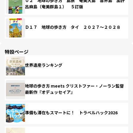
０２ 地球の歩き方 島旅 奄美大島 喜界島 加計
呂麻島（奄美群島１） ５訂版
Ｄ１７ 地球の歩き方 タイ ２０２７～２０２８
特設ページ
世界遺産ランキング
地球の歩き方 meets クリストファー・ノーラン監督
最新作『オデュッセイア』
準備も滞在もスマートに！ トラベルハック2026