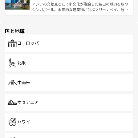
た文化、そして多様な観光資源が、訪れる旅人を魅了し続
うな絶景から文化的な体験まで、香港を存分に楽しみ尽く
アジアの交差点として多文化が融合した独自の魅力を放つ
ける。 なお、新着のタイ情報は
コンテンツ一覧
を参照して
そう。 なお、新着の香港情報は
コンテンツ一覧
を参照して
シンガポール。未来的な建築物が並ぶマリーナベイ、歴史
ほしい。
ほしい。
と伝統を感じられるエスニックタウン、多数の緑豊かな公
園や自然保護区など、自然が調和した近代的な景観と文化
の多様性あふれるカラフルな町は、どこを歩いても新しい
国と地域
発見がある。さらに、治安のよさや充実した公共交通機関
も、旅行者にとっては魅力的なポイント。グルメも豊富
で、ホーカーズは地元の風情を楽しめる外せないスポット
ヨーロッパ
だ。訪れる人を飽きさせないシンガポールで、多様な魅力
を体感しよう。 なお、新着のシンガポール情報は
コンテン
ツ一覧
を参照してほしい。
北米
中南米
オセアニア
ハワイ