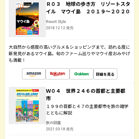
Ｒ０３ 地球の歩き方 リゾートスタ
イル マウイ島 ２０１９～２０２０
Resort Style
2018.12.12 発売
大自然から感度の高いグルメ＆ショッピングまで、訪れる度に
新発見があるマウイ島。旬のファーム巡りやマウイ産おみやげ
も満載！
詳細を見る
Ｗ０４ 世界２４６の首都と主要都
市
１９９の首都と４７の主要都市を旅の雑学
とともに解説
旅の図鑑
2021.03.18 発売