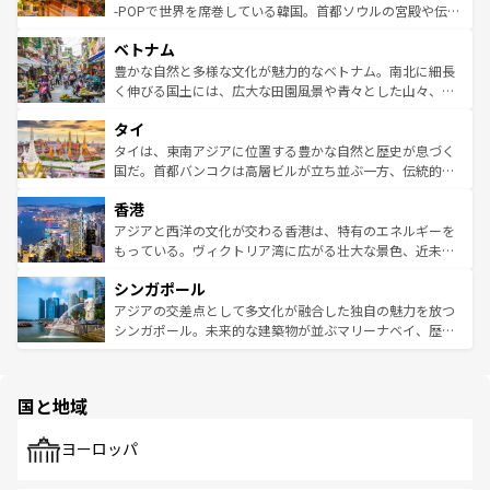
い。オーストラリアの多彩な魅力を存分に味わいつくそ
驚きをもたらしてくれる。また、奥深い台湾の食文化も魅
-POPで世界を席巻している韓国。首都ソウルの宮殿や伝統
う。 なお、新着のオーストラリア情報は
コンテンツ一覧
を
力で、夜市などの屋台グルメから高級料理、ヘルシーで美
家屋が並ぶエリアでは韓国の歴史と文化に浸ることがで
参照してほしい。
ベトナム
容にもいいと評判のスイーツなど、バラエティ豊かな料理
き、地方に足を延ばせば四季折々の自然美を楽しむことが
が味わえる。 なお、新着の台湾情報は
コンテンツ一覧
を参
できる。そして、キムチや焼肉、絶品のストリートフード
豊かな自然と多様な文化が魅力的なベトナム。南北に細長
照してほしい。
まで、さまざまな韓国料理が待っている。夜には、韓国な
く伸びる国土には、広大な田園風景や青々とした山々、世
らではのナイトライフも堪能できる。あたたかいホスピタ
界遺産に登録された壮大な自然景観が点在し、都市部では
タイ
リティに包まれながら、韓国の多彩な魅力を心ゆくまで味
急速な発展と共に伝統が息づく。ハノイの古い町並みやホ
わってみてほしい。 なお、新着の韓国情報は
コンテンツ一
ーチミン市のフランス統治時代の建物も、独特の雰囲気を
タイは、東南アジアに位置する豊かな自然と歴史が息づく
覧
を参照してほしい。
醸し出している。また、バラエティの豊かさとおいしさで
国だ。首都バンコクは高層ビルが立ち並ぶ一方、伝統的な
世界中の食通を魅了してやまないベトナム料理も魅力のひ
寺院や市場がいたるところに点在し、古きよき文化と現代
香港
とつ。フォーやバインミー、ベトナムコーヒーなどは、ぜ
の活気が交差している。北部ではチェンマイなどの山岳地
ひ現地で味わいたい。どの地域を訪れてもあたたかい人々
帯で自然と触れ合い、南部ではプーケットやクラビの美し
アジアと西洋の文化が交わる香港は、特有のエネルギーを
が旅行者を迎えてくれるので、きっと忘れられない旅にな
いビーチでリゾート気分を楽しむことができる。タイ料理
もっている。ヴィクトリア湾に広がる壮大な景色、近未来
るはずだ。 なお、新着のベトナム情報は
コンテンツ一覧
を
は世界的に有名で、屋台から高級レストランまで味覚を刺
的なアートスポット、そして歴史と現代が融合した町並
参照してほしい。
シンガポール
激する。気候は一年中温暖で、どの季節にも異なる楽しみ
み、どこを訪れても感動するはず。観光スポットが密集し
が待っている。親しみやすいタイの人々、仏教を中心とし
ており、効率よく見どころを回れるのも魅力。息をのむよ
アジアの交差点として多文化が融合した独自の魅力を放つ
た文化、そして多様な観光資源が、訪れる旅人を魅了し続
うな絶景から文化的な体験まで、香港を存分に楽しみ尽く
シンガポール。未来的な建築物が並ぶマリーナベイ、歴史
ける。 なお、新着のタイ情報は
コンテンツ一覧
を参照して
そう。 なお、新着の香港情報は
コンテンツ一覧
を参照して
と伝統を感じられるエスニックタウン、多数の緑豊かな公
ほしい。
ほしい。
園や自然保護区など、自然が調和した近代的な景観と文化
の多様性あふれるカラフルな町は、どこを歩いても新しい
国と地域
発見がある。さらに、治安のよさや充実した公共交通機関
も、旅行者にとっては魅力的なポイント。グルメも豊富
で、ホーカーズは地元の風情を楽しめる外せないスポット
ヨーロッパ
だ。訪れる人を飽きさせないシンガポールで、多様な魅力
を体感しよう。 なお、新着のシンガポール情報は
コンテン