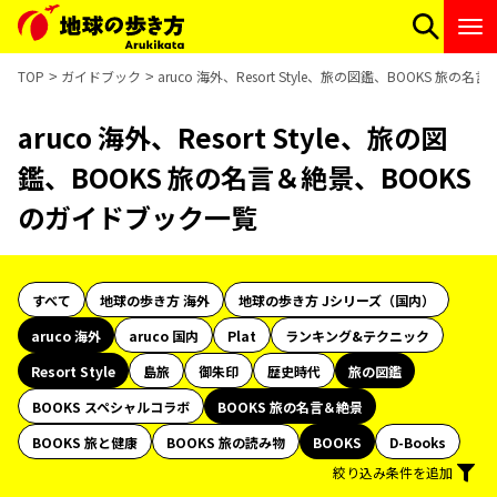
TOP
ガイドブック
aruco 海外、Resort Style、旅の図鑑、BOOKS 旅
aruco 海外、Resort Style、旅の図
鑑、BOOKS 旅の名言＆絶景、BOOKS
のガイドブック一覧
すべて
地球の歩き方 海外
地球の歩き方 Jシリーズ（国内）
aruco 海外
aruco 国内
Plat
ランキング&テクニック
Resort Style
島旅
御朱印
歴史時代
旅の図鑑
BOOKS スペシャルコラボ
BOOKS 旅の名言＆絶景
BOOKS 旅と健康
BOOKS 旅の読み物
BOOKS
D-Books
絞り込み条件を追加