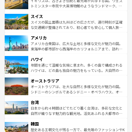
ルリンの文化的活気、バイエルン州のアルプスの絶景、そ
イギリスは、古きよき伝統と最先端が共存する国。ウェス
らに、パリ以外の地域にも魅力が溢れており、どの街角に
してライン川沿いのワイン畑といった風景は必見。ビール
トミンスター寺院や大英博物館のようなランドマーク、歴
も豊かな歴史と文化が息づいている。パリ以外の個性あふ
とソーセージを味わいながら地元の人と過ごす楽しい時間
史ある大学都市、美しい丘陵地帯や牧歌的な風景など、エ
れる地方に足を運ぶとそれぞれで全く異なる文化を体験で
スイス
は、お酒好きな人にはぜひ体験してほしい。 なお、新着の
リアごとに異なる魅力がある。また、優雅なアフタヌーン
きるだろう。 なお、新着のフランス情報は
コンテンツ一覧
ドイツ情報は
コンテンツ一覧
を参照してほしい。
ティー、ビール好きにはたまらない英国パブ、サッカー観
スイスの国土面積は九州ほどの広さだが、運行時刻が正確
を参照してほしい。
戦など、本場だからこそできる体験も豊富。イギリスを旅
な交通網が整備されており、初心者でも安心して個人旅行
して楽しみつくそう。 なお、新着のイギリス情報は
コンテ
を楽しめる。日本同様に時刻表どおりの旅が可能だ。中世
アメリカ
ンツ一覧
を参照してほしい。
の建物がそのまま残る町や、スイスならではのユニークな
博物館もあり、アルプス観光だけでなく町歩きも満喫する
アメリカ合衆国は、広大な土地と多様な文化が魅力の国。
ことができる。国民の所得が高いため物価も高いが、旅行
東海岸の都市部から西海岸のカリフォルニアまで、訪れる
者向けの交通パス提供のサービスもあり、うまく活用すれ
場所ごとに異なる風景と体験が待っている。ニューヨーク
ハワイ
ば市内交通費無料で観光を楽しむこともできる。 なお、新
のような巨大都市は、観光、ショッピング、エンターテイ
着のスイス情報は
コンテンツ一覧
を参照してほしい。
ンメントが詰まった刺激的なスポットだ。一方、アメリカ
年間を通じて温暖な気候に恵まれ、多くの島で構成される
西部には大自然が広がり、グランドキャニオンやイエロー
ハワイは、どの島も独自の魅力をもっている。大自然の神
ストーン国立公園といった絶景が堪能できる。さらに、南
秘を感じたいなら、火山が生み出した壮大な景観を誇るハ
オーストラリア
部のニューオーリンズでは、音楽と美食が融合した独特の
ワイ島は見逃せない。また、定番の観光地といえばオアフ
文化が魅力。旅行者はアメリカの各地域で異なる魅力を楽
島だが、静かな自然を求めるならマウイ島やカウアイ島が
オーストラリアは、壮大な自然と多様な文化が魅力の国。
しみながら、その多様性と豊かな歴史を感じることができ
おすすめ。エメラルドグリーンに輝く海をはじめ、豊かな
シドニーのシンボルであるシドニー・オペラハウス、オー
るだろう。車でのロードトリップや列車の旅も、アメリカ
文化や歴史が息づいている。「アロハスピリット」と呼ば
ストラリア東海岸北部に広がる大サンゴ礁地帯グレートバ
ならではの贅沢な旅のスタイルだ。 なお、新着のアメリカ
台湾
れるおもてなしの心で訪れる人々を迎えてくれるハワイの
リアリーフや大陸中央部にそびえるウルル（エアーズロッ
情報は
コンテンツ一覧
を参照してほしい。
人々、おいしいローカルフードやハワイアンミュージッ
ク）、タスマニアの美しい原生林やケアンズの熱帯雨林な
日本から約４時間ほどでたどり着く台湾は、多彩な文化と
ク、伝統的なフラダンスなど、すべてがハワイの魅力を彩
ど、見どころがたくさん。また、カフェやワイン、オージ
自然が織りなす魅力的な観光地。活気あふれる大都市の台
っている。訪れるたびに新しい発見と感動が待っているハ
ービーフなどの食文化も豊かで、美味しいものであふれて
北やノスタルジックな町並みが人気な九份（ジォウフェ
ワイを、存分に味わってほしい。 なお、新着のハワイ情報
韓国
いる。アクティビティも充実しており、サーフィンやダイ
ン）、静ひつな山岳地帯である台湾東部など、都市の喧騒
は
コンテンツ一覧
を参照してほしい。
ビング、ハイキングなど、アウトドア好きにはたまらな
と山間の静けさが共存しており、訪れる人に新しい発見と
歴史ある王朝文化が残る一方で、最先端のファッションやK