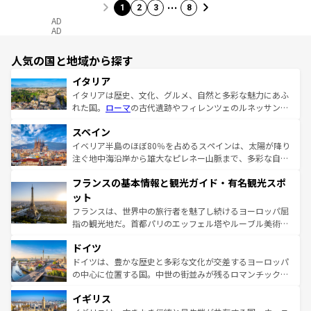
…
1
2
3
8
AD
AD
人気の国と地域から探す
イタリア
イタリアは歴史、文化、グルメ、自然と多彩な魅力にあふ
れた国。
ローマ
の古代遺跡やフィレンツェのルネッサンス
美術、ヴェネツィアの運河など、歴史あるスポットはもち
スペイン
ろん、トスカーナの美しい田園風景やアマルフィ海岸の絶
景など、自然景観も見逃せない。観光の合間には、本場の
イベリア半島のほぼ80％を占めるスペインは、太陽が降り
ピザやパスタなど、絶品のイタリア料理を堪能することも
注ぐ地中海沿岸から雄大なピレネー山脈まで、多彩な自然
できる。朝目覚めてから夜眠るまで、すべての瞬間を楽し
と文化が詰まったヨーロッパ屈指の旅行先だ。多様な地域
フランスの基本情報と観光ガイド・有名観光スポ
ませてくれるイタリアで、忘れられない旅をしてみよう！
文化が根付くこの国では、情熱的なフラメンコ、熱気あふ
なお、新着のイタリア情報は
コンテンツ一覧
を参照してほ
れる闘牛、そして美味しいタパスが生活の一部となってい
ット
しい。
る。首都マドリードの洗練された雰囲気や、バルセロナの
フランスは、世界中の旅行者を魅了し続けるヨーロッパ屈
アートに溢れた街角から、地方では古代ローマ遺跡や中世
指の観光地だ。首都パリのエッフェル塔やルーブル美術館
の城塞都市、穏やかなビーチリゾートまで多彩な表情を見
といった象徴的なスポットから、田舎町の古風な美しさま
せる。地方によって風土や気候が異なるスペインはその個
ドイツ
で、幅広い魅力が詰まっている。華麗な宮殿、歴史的な大
性で訪れる人を魅了する。 なお、新着のスペイン情報は
コ
聖堂、美しいビーチ、そして豊かな自然が、訪れる者を心
ドイツは、豊かな歴史と多彩な文化が交差するヨーロッパ
ンテンツ一覧
を参照してほしい。
から魅了する。また、フランスは美食の国としても知ら
の中心に位置する国。中世の街並みが残るロマンチック街
れ、フランス料理はユネスコ無形文化遺産にも登録されて
道から、未来を先取りするようなモダンな都市まで多様な
イギリス
いる。シャンパンの発祥地であるランス、プロヴァンスの
顔を持つこの国は、どこを歩いても飽きることがない。ベ
香り高いラベンダー畑など、多彩な楽しみ方が可能だ。さ