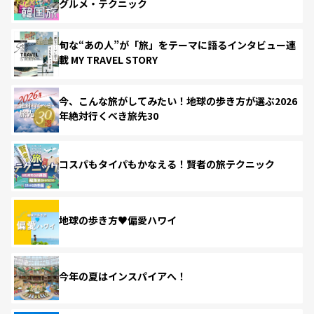
グルメ・テクニック
旬な“あの人”が「旅」をテーマに語るインタビュー連
載 MY TRAVEL STORY
今、こんな旅がしてみたい！地球の歩き方が選ぶ2026
年絶対行くべき旅先30
コスパもタイパもかなえる！賢者の旅テクニック
地球の歩き方♥偏愛ハワイ
今年の夏はインスパイアへ！