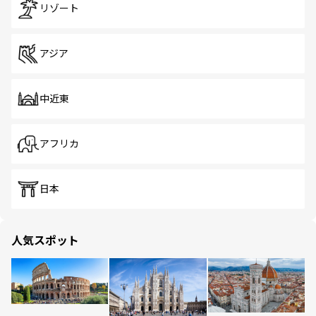
リゾート
アジア
中近東
アフリカ
日本
人気スポット