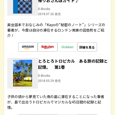
帰りおさんぽガイド♪
D-Books
2018.07.26 発売
英会話本でおなじみの「Kayoの“秘密のノート”」シリーズの
著者が、今度は自分の滞在するロンドン南東の田舎町をご紹
介！
詳細を見る
とろとろトロピカル ある旅の記録と
記憶。 第1巻
D-Books
2018.03.29 発売
子供の頃から夢見ていた南の島に滞在することになった筆者
が、島で出合うトロピカルでマジカルな45日間の記録と記
憶。