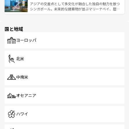
が待っている。親しみやすいタイの人々、仏教を中心とし
ており、効率よく見どころを回れるのも魅力。息をのむよ
アジアの交差点として多文化が融合した独自の魅力を放つ
た文化、そして多様な観光資源が、訪れる旅人を魅了し続
うな絶景から文化的な体験まで、香港を存分に楽しみ尽く
シンガポール。未来的な建築物が並ぶマリーナベイ、歴史
ける。 なお、新着のタイ情報は
コンテンツ一覧
を参照して
そう。 なお、新着の香港情報は
コンテンツ一覧
を参照して
と伝統を感じられるエスニックタウン、多数の緑豊かな公
ほしい。
ほしい。
園や自然保護区など、自然が調和した近代的な景観と文化
の多様性あふれるカラフルな町は、どこを歩いても新しい
国と地域
発見がある。さらに、治安のよさや充実した公共交通機関
も、旅行者にとっては魅力的なポイント。グルメも豊富
で、ホーカーズは地元の風情を楽しめる外せないスポット
ヨーロッパ
だ。訪れる人を飽きさせないシンガポールで、多様な魅力
を体感しよう。 なお、新着のシンガポール情報は
コンテン
ツ一覧
を参照してほしい。
北米
中南米
オセアニア
ハワイ