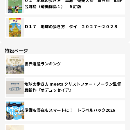
０２ 地球の歩き方 島旅 奄美大島 喜界島 加計
呂麻島（奄美群島１） ５訂版
Ｄ１７ 地球の歩き方 タイ ２０２７～２０２８
特設ページ
世界遺産ランキング
地球の歩き方 meets クリストファー・ノーラン監督
最新作『オデュッセイア』
準備も滞在もスマートに！ トラベルハック2026