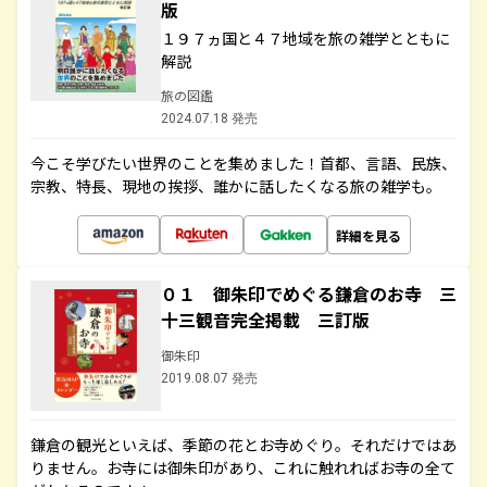
版
１９７ヵ国と４７地域を旅の雑学とともに
解説
旅の図鑑
2024.07.18 発売
今こそ学びたい世界のことを集めました！首都、言語、民族、
宗教、特長、現地の挨拶、誰かに話したくなる旅の雑学も。
詳細を見る
０１ 御朱印でめぐる鎌倉のお寺 三
十三観音完全掲載 三訂版
御朱印
2019.08.07 発売
鎌倉の観光といえば、季節の花とお寺めぐり。それだけではあ
りません。お寺には御朱印があり、これに触れればお寺の全て