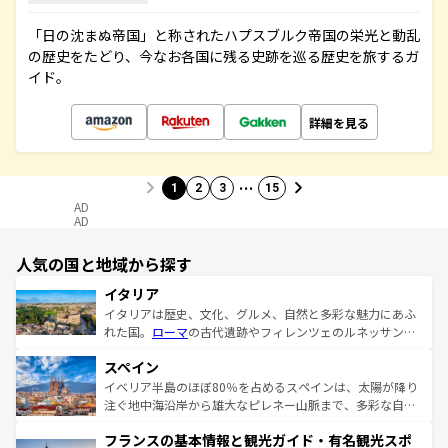
「日の沈まぬ帝国」と称されたハプスブルク帝国の栄光と動乱
の歴史をたどり、今なお各国に残る史跡を巡る歴史を旅するガ
イド。
詳細を見る
…
1
2
3
15
AD
AD
人気の国と地域から探す
イタリア
イタリアは歴史、文化、グルメ、自然と多彩な魅力にあふ
れた国。
ローマ
の古代遺跡やフィレンツェのルネッサンス
美術、ヴェネツィアの運河など、歴史あるスポットはもち
スペイン
ろん、トスカーナの美しい田園風景やアマルフィ海岸の絶
景など、自然景観も見逃せない。観光の合間には、本場の
イベリア半島のほぼ80％を占めるスペインは、太陽が降り
ピザやパスタなど、絶品のイタリア料理を堪能することも
注ぐ地中海沿岸から雄大なピレネー山脈まで、多彩な自然
できる。朝目覚めてから夜眠るまで、すべての瞬間を楽し
と文化が詰まったヨーロッパ屈指の旅行先だ。多様な地域
フランスの基本情報と観光ガイド・有名観光スポ
ませてくれるイタリアで、忘れられない旅をしてみよう！
文化が根付くこの国では、情熱的なフラメンコ、熱気あふ