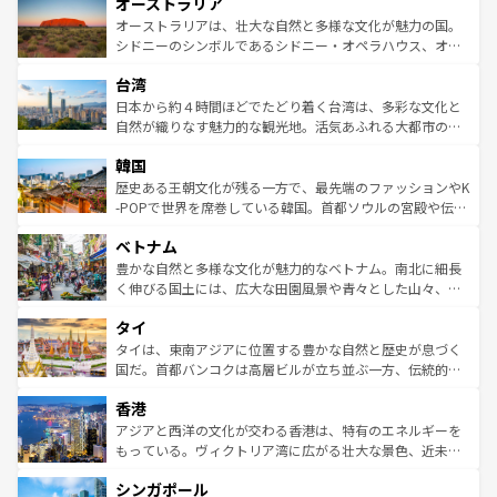
オーストラリア
部のニューオーリンズでは、音楽と美食が融合した独特の
ワイ島は見逃せない。また、定番の観光地といえばオアフ
文化が魅力。旅行者はアメリカの各地域で異なる魅力を楽
島だが、静かな自然を求めるならマウイ島やカウアイ島が
オーストラリアは、壮大な自然と多様な文化が魅力の国。
しみながら、その多様性と豊かな歴史を感じることができ
おすすめ。エメラルドグリーンに輝く海をはじめ、豊かな
シドニーのシンボルであるシドニー・オペラハウス、オー
るだろう。車でのロードトリップや列車の旅も、アメリカ
文化や歴史が息づいている。「アロハスピリット」と呼ば
ストラリア東海岸北部に広がる大サンゴ礁地帯グレートバ
ならではの贅沢な旅のスタイルだ。 なお、新着のアメリカ
台湾
れるおもてなしの心で訪れる人々を迎えてくれるハワイの
リアリーフや大陸中央部にそびえるウルル（エアーズロッ
情報は
コンテンツ一覧
を参照してほしい。
人々、おいしいローカルフードやハワイアンミュージッ
ク）、タスマニアの美しい原生林やケアンズの熱帯雨林な
日本から約４時間ほどでたどり着く台湾は、多彩な文化と
ク、伝統的なフラダンスなど、すべてがハワイの魅力を彩
ど、見どころがたくさん。また、カフェやワイン、オージ
自然が織りなす魅力的な観光地。活気あふれる大都市の台
っている。訪れるたびに新しい発見と感動が待っているハ
ービーフなどの食文化も豊かで、美味しいものであふれて
北やノスタルジックな町並みが人気な九份（ジォウフェ
ワイを、存分に味わってほしい。 なお、新着のハワイ情報
韓国
いる。アクティビティも充実しており、サーフィンやダイ
ン）、静ひつな山岳地帯である台湾東部など、都市の喧騒
は
コンテンツ一覧
を参照してほしい。
ビング、ハイキングなど、アウトドア好きにはたまらな
と山間の静けさが共存しており、訪れる人に新しい発見と
歴史ある王朝文化が残る一方で、最先端のファッションやK
い。オーストラリアの多彩な魅力を存分に味わいつくそ
驚きをもたらしてくれる。また、奥深い台湾の食文化も魅
-POPで世界を席巻している韓国。首都ソウルの宮殿や伝統
う。 なお、新着のオーストラリア情報は
コンテンツ一覧
を
力で、夜市などの屋台グルメから高級料理、ヘルシーで美
家屋が並ぶエリアでは韓国の歴史と文化に浸ることがで
参照してほしい。
ベトナム
容にもいいと評判のスイーツなど、バラエティ豊かな料理
き、地方に足を延ばせば四季折々の自然美を楽しむことが
が味わえる。 なお、新着の台湾情報は
コンテンツ一覧
を参
できる。そして、キムチや焼肉、絶品のストリートフード
豊かな自然と多様な文化が魅力的なベトナム。南北に細長
照してほしい。
まで、さまざまな韓国料理が待っている。夜には、韓国な
く伸びる国土には、広大な田園風景や青々とした山々、世
らではのナイトライフも堪能できる。あたたかいホスピタ
界遺産に登録された壮大な自然景観が点在し、都市部では
タイ
リティに包まれながら、韓国の多彩な魅力を心ゆくまで味
急速な発展と共に伝統が息づく。ハノイの古い町並みやホ
わってみてほしい。 なお、新着の韓国情報は
コンテンツ一
ーチミン市のフランス統治時代の建物も、独特の雰囲気を
タイは、東南アジアに位置する豊かな自然と歴史が息づく
覧
を参照してほしい。
醸し出している。また、バラエティの豊かさとおいしさで
国だ。首都バンコクは高層ビルが立ち並ぶ一方、伝統的な
世界中の食通を魅了してやまないベトナム料理も魅力のひ
寺院や市場がいたるところに点在し、古きよき文化と現代
香港
とつ。フォーやバインミー、ベトナムコーヒーなどは、ぜ
の活気が交差している。北部ではチェンマイなどの山岳地
ひ現地で味わいたい。どの地域を訪れてもあたたかい人々
帯で自然と触れ合い、南部ではプーケットやクラビの美し
アジアと西洋の文化が交わる香港は、特有のエネルギーを
が旅行者を迎えてくれるので、きっと忘れられない旅にな
いビーチでリゾート気分を楽しむことができる。タイ料理
もっている。ヴィクトリア湾に広がる壮大な景色、近未来
るはずだ。 なお、新着のベトナム情報は
コンテンツ一覧
を
は世界的に有名で、屋台から高級レストランまで味覚を刺
的なアートスポット、そして歴史と現代が融合した町並
参照してほしい。
シンガポール
激する。気候は一年中温暖で、どの季節にも異なる楽しみ
み、どこを訪れても感動するはず。観光スポットが密集し