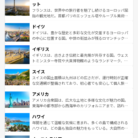
なお、新着のイタリア情報は
コンテンツ一覧
を参照してほ
れる闘牛、そして美味しいタパスが生活の一部となってい
ット
しい。
る。首都マドリードの洗練された雰囲気や、バルセロナの
フランスは、世界中の旅行者を魅了し続けるヨーロッパ屈
アートに溢れた街角から、地方では古代ローマ遺跡や中世
指の観光地だ。首都パリのエッフェル塔やルーブル美術館
の城塞都市、穏やかなビーチリゾートまで多彩な表情を見
といった象徴的なスポットから、田舎町の古風な美しさま
せる。地方によって風土や気候が異なるスペインはその個
ドイツ
で、幅広い魅力が詰まっている。華麗な宮殿、歴史的な大
性で訪れる人を魅了する。 なお、新着のスペイン情報は
コ
聖堂、美しいビーチ、そして豊かな自然が、訪れる者を心
ドイツは、豊かな歴史と多彩な文化が交差するヨーロッパ
ンテンツ一覧
を参照してほしい。
から魅了する。また、フランスは美食の国としても知ら
の中心に位置する国。中世の街並みが残るロマンチック街
れ、フランス料理はユネスコ無形文化遺産にも登録されて
道から、未来を先取りするようなモダンな都市まで多様な
イギリス
いる。シャンパンの発祥地であるランス、プロヴァンスの
顔を持つこの国は、どこを歩いても飽きることがない。ベ
香り高いラベンダー畑など、多彩な楽しみ方が可能だ。さ
ルリンの文化的活気、バイエルン州のアルプスの絶景、そ
イギリスは、古きよき伝統と最先端が共存する国。ウェス
らに、パリ以外の地域にも魅力が溢れており、どの街角に
してライン川沿いのワイン畑といった風景は必見。ビール
トミンスター寺院や大英博物館のようなランドマーク、歴
も豊かな歴史と文化が息づいている。パリ以外の個性あふ
とソーセージを味わいながら地元の人と過ごす楽しい時間
史ある大学都市、美しい丘陵地帯や牧歌的な風景など、エ
れる地方に足を運ぶとそれぞれで全く異なる文化を体験で
スイス
は、お酒好きな人にはぜひ体験してほしい。 なお、新着の
リアごとに異なる魅力がある。また、優雅なアフタヌーン
きるだろう。 なお、新着のフランス情報は
コンテンツ一覧
ドイツ情報は
コンテンツ一覧
を参照してほしい。
ティー、ビール好きにはたまらない英国パブ、サッカー観
スイスの国土面積は九州ほどの広さだが、運行時刻が正確
を参照してほしい。
戦など、本場だからこそできる体験も豊富。イギリスを旅
な交通網が整備されており、初心者でも安心して個人旅行
して楽しみつくそう。 なお、新着のイギリス情報は
コンテ
を楽しめる。日本同様に時刻表どおりの旅が可能だ。中世
アメリカ
ンツ一覧
を参照してほしい。
の建物がそのまま残る町や、スイスならではのユニークな
博物館もあり、アルプス観光だけでなく町歩きも満喫する
アメリカ合衆国は、広大な土地と多様な文化が魅力の国。
ことができる。国民の所得が高いため物価も高いが、旅行
東海岸の都市部から西海岸のカリフォルニアまで、訪れる
者向けの交通パス提供のサービスもあり、うまく活用すれ
場所ごとに異なる風景と体験が待っている。ニューヨーク
ハワイ
ば市内交通費無料で観光を楽しむこともできる。 なお、新
のような巨大都市は、観光、ショッピング、エンターテイ
着のスイス情報は
コンテンツ一覧
を参照してほしい。
ンメントが詰まった刺激的なスポットだ。一方、アメリカ
年間を通じて温暖な気候に恵まれ、多くの島で構成される
西部には大自然が広がり、グランドキャニオンやイエロー
ハワイは、どの島も独自の魅力をもっている。大自然の神
ストーン国立公園といった絶景が堪能できる。さらに、南
秘を感じたいなら、火山が生み出した壮大な景観を誇るハ