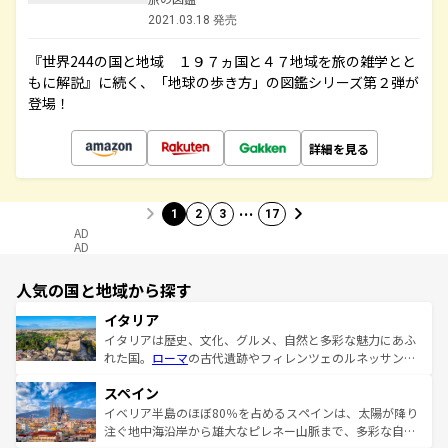
2021.03.18 発売
『世界244の国と地域 １９７ヵ国と４７地域を旅の雑学とと
もに解説』に続く、「地球の歩き方」の図鑑シリーズ第２弾が
登場！
詳細を見る
…
1
2
3
17
AD
AD
人気の国と地域から探す
イタリア
イタリアは歴史、文化、グルメ、自然と多彩な魅力にあふ
れた国。
ローマ
の古代遺跡やフィレンツェのルネッサンス
美術、ヴェネツィアの運河など、歴史あるスポットはもち
スペイン
ろん、トスカーナの美しい田園風景やアマルフィ海岸の絶
景など、自然景観も見逃せない。観光の合間には、本場の
イベリア半島のほぼ80％を占めるスペインは、太陽が降り
ピザやパスタなど、絶品のイタリア料理を堪能することも
注ぐ地中海沿岸から雄大なピレネー山脈まで、多彩な自然
できる。朝目覚めてから夜眠るまで、すべての瞬間を楽し