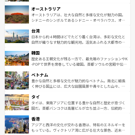
ストーン国立公園といった絶景が堪能できる。さらに、南
秘を感じたいなら、火山が生み出した壮大な景観を誇るハ
オーストラリア
部のニューオーリンズでは、音楽と美食が融合した独特の
ワイ島は見逃せない。また、定番の観光地といえばオアフ
文化が魅力。旅行者はアメリカの各地域で異なる魅力を楽
島だが、静かな自然を求めるならマウイ島やカウアイ島が
オーストラリアは、壮大な自然と多様な文化が魅力の国。
しみながら、その多様性と豊かな歴史を感じることができ
おすすめ。エメラルドグリーンに輝く海をはじめ、豊かな
シドニーのシンボルであるシドニー・オペラハウス、オー
るだろう。車でのロードトリップや列車の旅も、アメリカ
文化や歴史が息づいている。「アロハスピリット」と呼ば
ストラリア東海岸北部に広がる大サンゴ礁地帯グレートバ
ならではの贅沢な旅のスタイルだ。 なお、新着のアメリカ
台湾
れるおもてなしの心で訪れる人々を迎えてくれるハワイの
リアリーフや大陸中央部にそびえるウルル（エアーズロッ
情報は
コンテンツ一覧
を参照してほしい。
人々、おいしいローカルフードやハワイアンミュージッ
ク）、タスマニアの美しい原生林やケアンズの熱帯雨林な
日本から約４時間ほどでたどり着く台湾は、多彩な文化と
ク、伝統的なフラダンスなど、すべてがハワイの魅力を彩
ど、見どころがたくさん。また、カフェやワイン、オージ
自然が織りなす魅力的な観光地。活気あふれる大都市の台
っている。訪れるたびに新しい発見と感動が待っているハ
ービーフなどの食文化も豊かで、美味しいものであふれて
北やノスタルジックな町並みが人気な九份（ジォウフェ
ワイを、存分に味わってほしい。 なお、新着のハワイ情報
韓国
いる。アクティビティも充実しており、サーフィンやダイ
ン）、静ひつな山岳地帯である台湾東部など、都市の喧騒
は
コンテンツ一覧
を参照してほしい。
ビング、ハイキングなど、アウトドア好きにはたまらな
と山間の静けさが共存しており、訪れる人に新しい発見と
歴史ある王朝文化が残る一方で、最先端のファッションやK
い。オーストラリアの多彩な魅力を存分に味わいつくそ
驚きをもたらしてくれる。また、奥深い台湾の食文化も魅
-POPで世界を席巻している韓国。首都ソウルの宮殿や伝統
う。 なお、新着のオーストラリア情報は
コンテンツ一覧
を
力で、夜市などの屋台グルメから高級料理、ヘルシーで美
家屋が並ぶエリアでは韓国の歴史と文化に浸ることがで
参照してほしい。
ベトナム
容にもいいと評判のスイーツなど、バラエティ豊かな料理
き、地方に足を延ばせば四季折々の自然美を楽しむことが
が味わえる。 なお、新着の台湾情報は
コンテンツ一覧
を参
できる。そして、キムチや焼肉、絶品のストリートフード
豊かな自然と多様な文化が魅力的なベトナム。南北に細長
照してほしい。
まで、さまざまな韓国料理が待っている。夜には、韓国な
く伸びる国土には、広大な田園風景や青々とした山々、世
らではのナイトライフも堪能できる。あたたかいホスピタ
界遺産に登録された壮大な自然景観が点在し、都市部では
タイ
リティに包まれながら、韓国の多彩な魅力を心ゆくまで味
急速な発展と共に伝統が息づく。ハノイの古い町並みやホ
わってみてほしい。 なお、新着の韓国情報は
コンテンツ一
ーチミン市のフランス統治時代の建物も、独特の雰囲気を
タイは、東南アジアに位置する豊かな自然と歴史が息づく
覧
を参照してほしい。
醸し出している。また、バラエティの豊かさとおいしさで
国だ。首都バンコクは高層ビルが立ち並ぶ一方、伝統的な
世界中の食通を魅了してやまないベトナム料理も魅力のひ
寺院や市場がいたるところに点在し、古きよき文化と現代
香港
とつ。フォーやバインミー、ベトナムコーヒーなどは、ぜ
の活気が交差している。北部ではチェンマイなどの山岳地
ひ現地で味わいたい。どの地域を訪れてもあたたかい人々
帯で自然と触れ合い、南部ではプーケットやクラビの美し
アジアと西洋の文化が交わる香港は、特有のエネルギーを
が旅行者を迎えてくれるので、きっと忘れられない旅にな
いビーチでリゾート気分を楽しむことができる。タイ料理
もっている。ヴィクトリア湾に広がる壮大な景色、近未来
るはずだ。 なお、新着のベトナム情報は
コンテンツ一覧
を