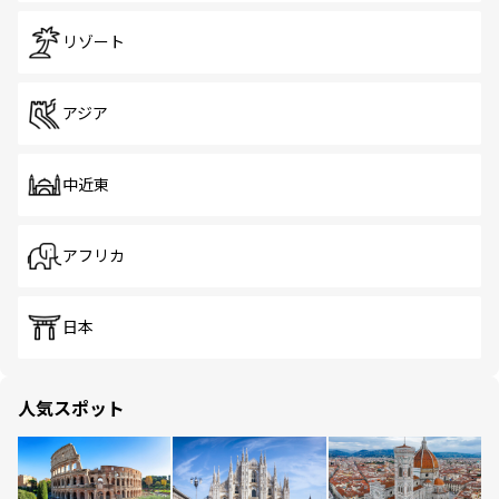
リゾート
アジア
中近東
アフリカ
日本
人気スポット