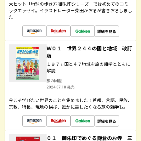
大ヒット「地球の歩き方 御朱印シリーズ」では初めてのコミ
ックエッセイ。イラストレーター柴田かおるが書きおろしまし
た
詳細を見る
Ｗ０１ 世界２４４の国と地域 改訂
版
１９７ヵ国と４７地域を旅の雑学とともに
解説
旅の図鑑
2024.07.18 発売
今こそ学びたい世界のことを集めました！首都、言語、民族、
宗教、特長、現地の挨拶、誰かに話したくなる旅の雑学も。
詳細を見る
０１ 御朱印でめぐる鎌倉のお寺 三