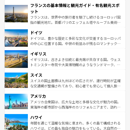
と文化が詰まったヨーロッパ屈指の旅行先だ。多様な地域
フランスの基本情報と観光ガイド・有名観光スポ
ませてくれるイタリアで、忘れられない旅をしてみよう！
文化が根付くこの国では、情熱的なフラメンコ、熱気あふ
なお、新着のイタリア情報は
コンテンツ一覧
を参照してほ
れる闘牛、そして美味しいタパスが生活の一部となってい
ット
しい。
る。首都マドリードの洗練された雰囲気や、バルセロナの
フランスは、世界中の旅行者を魅了し続けるヨーロッパ屈
アートに溢れた街角から、地方では古代ローマ遺跡や中世
指の観光地だ。首都パリのエッフェル塔やルーブル美術館
の城塞都市、穏やかなビーチリゾートまで多彩な表情を見
といった象徴的なスポットから、田舎町の古風な美しさま
せる。地方によって風土や気候が異なるスペインはその個
ドイツ
で、幅広い魅力が詰まっている。華麗な宮殿、歴史的な大
性で訪れる人を魅了する。 なお、新着のスペイン情報は
コ
聖堂、美しいビーチ、そして豊かな自然が、訪れる者を心
ドイツは、豊かな歴史と多彩な文化が交差するヨーロッパ
ンテンツ一覧
を参照してほしい。
から魅了する。また、フランスは美食の国としても知ら
の中心に位置する国。中世の街並みが残るロマンチック街
れ、フランス料理はユネスコ無形文化遺産にも登録されて
道から、未来を先取りするようなモダンな都市まで多様な
イギリス
いる。シャンパンの発祥地であるランス、プロヴァンスの
顔を持つこの国は、どこを歩いても飽きることがない。ベ
香り高いラベンダー畑など、多彩な楽しみ方が可能だ。さ
ルリンの文化的活気、バイエルン州のアルプスの絶景、そ
イギリスは、古きよき伝統と最先端が共存する国。ウェス
らに、パリ以外の地域にも魅力が溢れており、どの街角に
してライン川沿いのワイン畑といった風景は必見。ビール
トミンスター寺院や大英博物館のようなランドマーク、歴
も豊かな歴史と文化が息づいている。パリ以外の個性あふ
とソーセージを味わいながら地元の人と過ごす楽しい時間
史ある大学都市、美しい丘陵地帯や牧歌的な風景など、エ
れる地方に足を運ぶとそれぞれで全く異なる文化を体験で
スイス
は、お酒好きな人にはぜひ体験してほしい。 なお、新着の
リアごとに異なる魅力がある。また、優雅なアフタヌーン
きるだろう。 なお、新着のフランス情報は
コンテンツ一覧
ドイツ情報は
コンテンツ一覧
を参照してほしい。
ティー、ビール好きにはたまらない英国パブ、サッカー観
スイスの国土面積は九州ほどの広さだが、運行時刻が正確
を参照してほしい。
戦など、本場だからこそできる体験も豊富。イギリスを旅
な交通網が整備されており、初心者でも安心して個人旅行
して楽しみつくそう。 なお、新着のイギリス情報は
コンテ
を楽しめる。日本同様に時刻表どおりの旅が可能だ。中世
アメリカ
ンツ一覧
を参照してほしい。
の建物がそのまま残る町や、スイスならではのユニークな
博物館もあり、アルプス観光だけでなく町歩きも満喫する
アメリカ合衆国は、広大な土地と多様な文化が魅力の国。
ことができる。国民の所得が高いため物価も高いが、旅行
東海岸の都市部から西海岸のカリフォルニアまで、訪れる
者向けの交通パス提供のサービスもあり、うまく活用すれ
場所ごとに異なる風景と体験が待っている。ニューヨーク
ハワイ
ば市内交通費無料で観光を楽しむこともできる。 なお、新
のような巨大都市は、観光、ショッピング、エンターテイ
着のスイス情報は
コンテンツ一覧
を参照してほしい。
ンメントが詰まった刺激的なスポットだ。一方、アメリカ
年間を通じて温暖な気候に恵まれ、多くの島で構成される
西部には大自然が広がり、グランドキャニオンやイエロー
ハワイは、どの島も独自の魅力をもっている。大自然の神