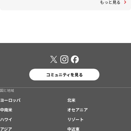
もっと見る
コミュニティを見る
国と地域
ヨーロッパ
北米
中南米
オセアニア
ハワイ
リゾート
アジア
中近東