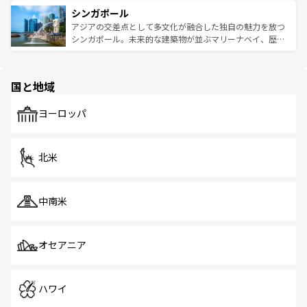
は世界的に有名で、屋台から高級レストランまで味覚を刺
的なアートスポット、そして歴史と現代が融合した町並
参照してほしい。
シンガポール
激する。気候は一年中温暖で、どの季節にも異なる楽しみ
み、どこを訪れても感動するはず。観光スポットが密集し
が待っている。親しみやすいタイの人々、仏教を中心とし
ており、効率よく見どころを回れるのも魅力。息をのむよ
アジアの交差点として多文化が融合した独自の魅力を放つ
た文化、そして多様な観光資源が、訪れる旅人を魅了し続
うな絶景から文化的な体験まで、香港を存分に楽しみ尽く
シンガポール。未来的な建築物が並ぶマリーナベイ、歴史
ける。 なお、新着のタイ情報は
コンテンツ一覧
を参照して
そう。 なお、新着の香港情報は
コンテンツ一覧
を参照して
と伝統を感じられるエスニックタウン、多数の緑豊かな公
ほしい。
ほしい。
園や自然保護区など、自然が調和した近代的な景観と文化
の多様性あふれるカラフルな町は、どこを歩いても新しい
国と地域
発見がある。さらに、治安のよさや充実した公共交通機関
も、旅行者にとっては魅力的なポイント。グルメも豊富
で、ホーカーズは地元の風情を楽しめる外せないスポット
ヨーロッパ
だ。訪れる人を飽きさせないシンガポールで、多様な魅力
を体感しよう。 なお、新着のシンガポール情報は
コンテン
ツ一覧
を参照してほしい。
北米
中南米
オセアニア
ハワイ