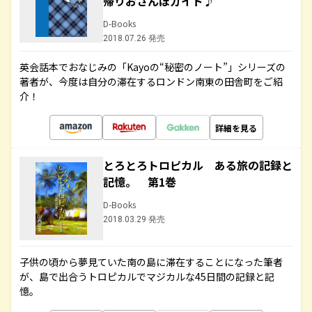
帰りおさんぽガイド♪
D-Books
2018.07.26 発売
英会話本でおなじみの「Kayoの“秘密のノート”」シリーズの
著者が、今度は自分の滞在するロンドン南東の田舎町をご紹
介！
詳細を見る
とろとろトロピカル ある旅の記録と
記憶。 第1巻
D-Books
2018.03.29 発売
子供の頃から夢見ていた南の島に滞在することになった筆者
が、島で出合うトロピカルでマジカルな45日間の記録と記
憶。