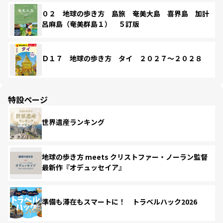
０２ 地球の歩き方 島旅 奄美大島 喜界島 加計
呂麻島（奄美群島１） ５訂版
Ｄ１７ 地球の歩き方 タイ ２０２７～２０２８
特設ページ
世界遺産ランキング
地球の歩き方 meets クリストファー・ノーラン監督
最新作『オデュッセイア』
準備も滞在もスマートに！ トラベルハック2026