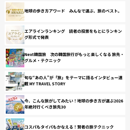
地球の歩き方アワード みんなで選ぶ、旅のベスト。
エアラインランキング 読者の投票をもとにランキン
グ形式で発表
Next韓国旅 次の韓国旅行がもっと楽しくなる 旅先・
グルメ・テクニック
旬な“あの人”が「旅」をテーマに語るインタビュー連
載 MY TRAVEL STORY
今、こんな旅がしてみたい！地球の歩き方が選ぶ2026
年絶対行くべき旅先30
コスパもタイパもかなえる！賢者の旅テクニック