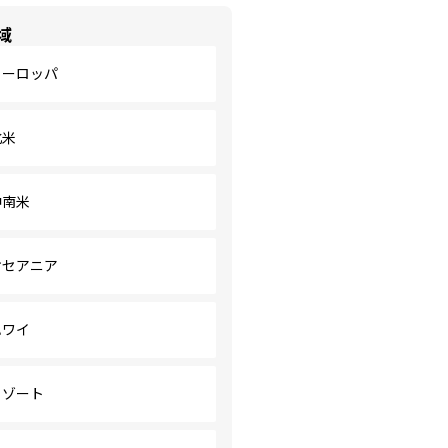
域
ヨーロッパ
北米
中南米
オセアニア
ハワイ
リゾート