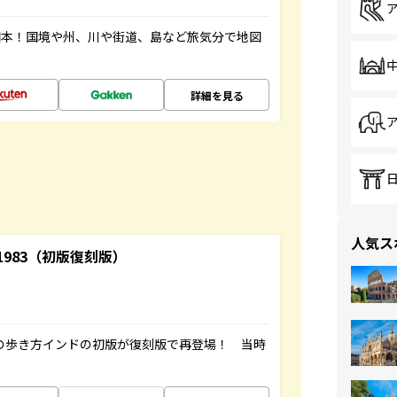
図本！国境や州、川や街道、島など旅気分で地図
詳細を見る
人気ス
-1983（初版復刻版）
球の歩き方インドの初版が復刻版で再登場！ 当時