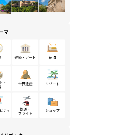
ーマ
食
建築・アート
宿泊
ト・
世界遺産
リゾート
戦
鉄道・
ビティ
ショップ
フライト