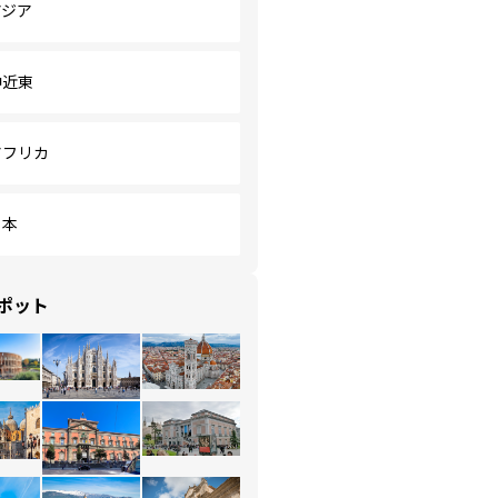
アジア
中近東
アフリカ
日本
ポット