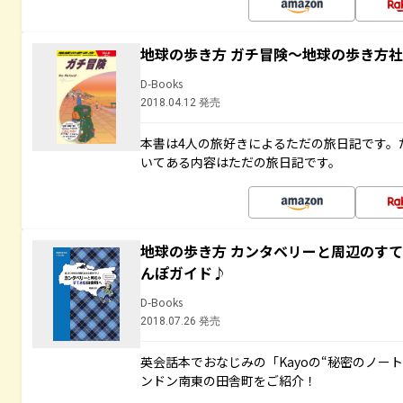
地球の歩き方 ガチ冒険～地球の歩き方
D-Books
2018.04.12 発売
本書は4人の旅好きによるただの旅日記です。
いてある内容はただの旅日記です。
地球の歩き方 カンタベリーと周辺のす
んぽガイド♪
D-Books
2018.07.26 発売
英会話本でおなじみの「Kayoの“秘密のノー
ンドン南東の田舎町をご紹介！