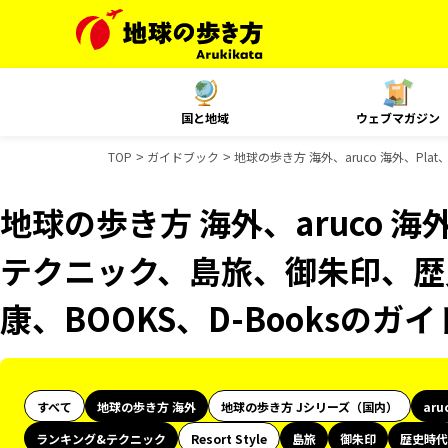
国と地域
ウェブマガジン
TOP
ガイドブック
地球の歩き方 海外、aruco 海外、Pl
地球の歩き方 海外、aruco 海
テクニック、島旅、御朱印、歴史
康、BOOKS、D-Booksのガ
すべて
地球の歩き方 海外
地球の歩き方 Jシリーズ（国内）
aru
ランキング&テクニック
Resort Style
島旅
御朱印
歴史時代