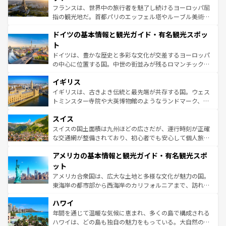
しい。
る。首都マドリードの洗練された雰囲気や、バルセロナの
フランスは、世界中の旅行者を魅了し続けるヨーロッパ屈
アートに溢れた街角から、地方では古代ローマ遺跡や中世
指の観光地だ。首都パリのエッフェル塔やルーブル美術館
の城塞都市、穏やかなビーチリゾートまで多彩な表情を見
といった象徴的なスポットから、田舎町の古風な美しさま
せる。地方によって風土や気候が異なるスペインはその個
ドイツの基本情報と観光ガイド・有名観光スポッ
で、幅広い魅力が詰まっている。華麗な宮殿、歴史的な大
性で訪れる人を魅了する。 なお、新着のスペイン情報は
コ
聖堂、美しいビーチ、そして豊かな自然が、訪れる者を心
ト
ンテンツ一覧
を参照してほしい。
から魅了する。また、フランスは美食の国としても知ら
ドイツは、豊かな歴史と多彩な文化が交差するヨーロッパ
れ、フランス料理はユネスコ無形文化遺産にも登録されて
の中心に位置する国。中世の街並みが残るロマンチック街
いる。シャンパンの発祥地であるランス、プロヴァンスの
道から、未来を先取りするようなモダンな都市まで多様な
香り高いラベンダー畑など、多彩な楽しみ方が可能だ。さ
イギリス
顔を持つこの国は、どこを歩いても飽きることがない。ベ
らに、パリ以外の地域にも魅力が溢れており、どの街角に
ルリンの文化的活気、バイエルン州のアルプスの絶景、そ
イギリスは、古きよき伝統と最先端が共存する国。ウェス
も豊かな歴史と文化が息づいている。パリ以外の個性あふ
してライン川沿いのワイン畑といった風景は必見。ビール
トミンスター寺院や大英博物館のようなランドマーク、歴
れる地方に足を運ぶとそれぞれで全く異なる文化を体験で
とソーセージを味わいながら地元の人と過ごす楽しい時間
史ある大学都市、美しい丘陵地帯や牧歌的な風景など、エ
きるだろう。 なお、新着のフランス情報は
コンテンツ一覧
スイス
は、お酒好きな人にはぜひ体験してほしい。 なお、新着の
リアごとに異なる魅力がある。また、優雅なアフタヌーン
を参照してほしい。
ドイツ情報は
コンテンツ一覧
を参照してほしい。
ティー、ビール好きにはたまらない英国パブ、サッカー観
スイスの国土面積は九州ほどの広さだが、運行時刻が正確
戦など、本場だからこそできる体験も豊富。イギリスを旅
な交通網が整備されており、初心者でも安心して個人旅行
して楽しみつくそう。 なお、新着のイギリス情報は
コンテ
を楽しめる。日本同様に時刻表どおりの旅が可能だ。中世
アメリカの基本情報と観光ガイド・有名観光スポ
ンツ一覧
を参照してほしい。
の建物がそのまま残る町や、スイスならではのユニークな
博物館もあり、アルプス観光だけでなく町歩きも満喫する
ット
ことができる。国民の所得が高いため物価も高いが、旅行
アメリカ合衆国は、広大な土地と多様な文化が魅力の国。
者向けの交通パス提供のサービスもあり、うまく活用すれ
東海岸の都市部から西海岸のカリフォルニアまで、訪れる
ば市内交通費無料で観光を楽しむこともできる。 なお、新
場所ごとに異なる風景と体験が待っている。ニューヨーク
着のスイス情報は
コンテンツ一覧
を参照してほしい。
ハワイ
のような巨大都市は、観光、ショッピング、エンターテイ
ンメントが詰まった刺激的なスポットだ。一方、アメリカ
年間を通じて温暖な気候に恵まれ、多くの島で構成される
西部には大自然が広がり、グランドキャニオンやイエロー
ハワイは、どの島も独自の魅力をもっている。大自然の神