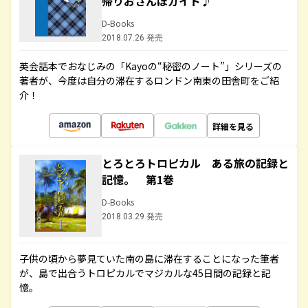
帰りおさんぽガイド♪
D-Books
2018.07.26 発売
英会話本でおなじみの「Kayoの“秘密のノート”」シリーズの
著者が、今度は自分の滞在するロンドン南東の田舎町をご紹
介！
詳細を見る
とろとろトロピカル ある旅の記録と
記憶。 第1巻
D-Books
2018.03.29 発売
子供の頃から夢見ていた南の島に滞在することになった筆者
が、島で出合うトロピカルでマジカルな45日間の記録と記
憶。