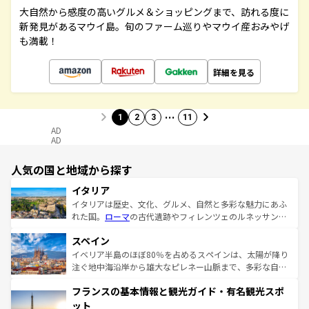
大自然から感度の高いグルメ＆ショッピングまで、訪れる度に
新発見があるマウイ島。旬のファーム巡りやマウイ産おみやげ
も満載！
詳細を見る
…
1
2
3
11
AD
AD
人気の国と地域から探す
イタリア
イタリアは歴史、文化、グルメ、自然と多彩な魅力にあふ
れた国。
ローマ
の古代遺跡やフィレンツェのルネッサンス
美術、ヴェネツィアの運河など、歴史あるスポットはもち
スペイン
ろん、トスカーナの美しい田園風景やアマルフィ海岸の絶
景など、自然景観も見逃せない。観光の合間には、本場の
イベリア半島のほぼ80％を占めるスペインは、太陽が降り
ピザやパスタなど、絶品のイタリア料理を堪能することも
注ぐ地中海沿岸から雄大なピレネー山脈まで、多彩な自然
できる。朝目覚めてから夜眠るまで、すべての瞬間を楽し
と文化が詰まったヨーロッパ屈指の旅行先だ。多様な地域
フランスの基本情報と観光ガイド・有名観光スポ
ませてくれるイタリアで、忘れられない旅をしてみよう！
文化が根付くこの国では、情熱的なフラメンコ、熱気あふ
なお、新着のイタリア情報は
コンテンツ一覧
を参照してほ
れる闘牛、そして美味しいタパスが生活の一部となってい
ット