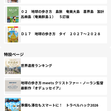
０２ 地球の歩き方 島旅 奄美大島 喜界島 加計
呂麻島（奄美群島１） ５訂版
Ｄ１７ 地球の歩き方 タイ ２０２７～２０２８
特設ページ
世界遺産ランキング
地球の歩き方 meets クリストファー・ノーラン監督
最新作『オデュッセイア』
準備も滞在もスマートに！ トラベルハック2026