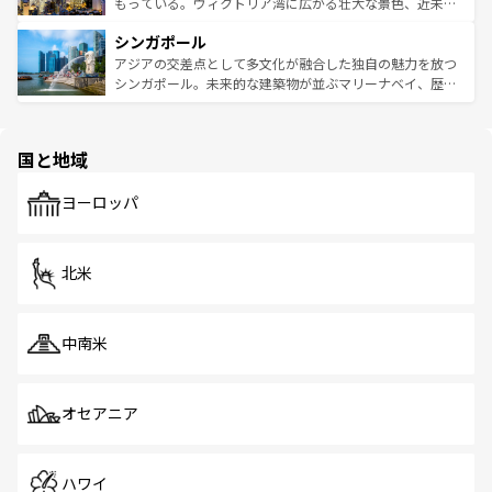
が旅行者を迎えてくれるので、きっと忘れられない旅にな
いビーチでリゾート気分を楽しむことができる。タイ料理
もっている。ヴィクトリア湾に広がる壮大な景色、近未来
るはずだ。 なお、新着のベトナム情報は
コンテンツ一覧
を
は世界的に有名で、屋台から高級レストランまで味覚を刺
的なアートスポット、そして歴史と現代が融合した町並
参照してほしい。
シンガポール
激する。気候は一年中温暖で、どの季節にも異なる楽しみ
み、どこを訪れても感動するはず。観光スポットが密集し
が待っている。親しみやすいタイの人々、仏教を中心とし
ており、効率よく見どころを回れるのも魅力。息をのむよ
アジアの交差点として多文化が融合した独自の魅力を放つ
た文化、そして多様な観光資源が、訪れる旅人を魅了し続
うな絶景から文化的な体験まで、香港を存分に楽しみ尽く
シンガポール。未来的な建築物が並ぶマリーナベイ、歴史
ける。 なお、新着のタイ情報は
コンテンツ一覧
を参照して
そう。 なお、新着の香港情報は
コンテンツ一覧
を参照して
と伝統を感じられるエスニックタウン、多数の緑豊かな公
ほしい。
ほしい。
園や自然保護区など、自然が調和した近代的な景観と文化
の多様性あふれるカラフルな町は、どこを歩いても新しい
国と地域
発見がある。さらに、治安のよさや充実した公共交通機関
も、旅行者にとっては魅力的なポイント。グルメも豊富
で、ホーカーズは地元の風情を楽しめる外せないスポット
ヨーロッパ
だ。訪れる人を飽きさせないシンガポールで、多様な魅力
を体感しよう。 なお、新着のシンガポール情報は
コンテン
ツ一覧
を参照してほしい。
北米
中南米
オセアニア
ハワイ