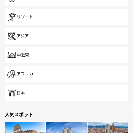
リゾート
アジア
中近東
アフリカ
日本
人気スポット