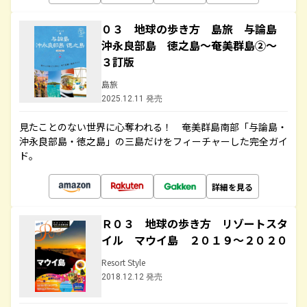
０３ 地球の歩き方 島旅 与論島
沖永良部島 徳之島～奄美群島②～
３訂版
島旅
2025.12.11 発売
見たことのない世界に心奪われる！ 奄美群島南部「与論島・
沖永良部島・徳之島」の三島だけをフィーチャーした完全ガイ
ド。
詳細を見る
Ｒ０３ 地球の歩き方 リゾートスタ
イル マウイ島 ２０１９～２０２０
Resort Style
2018.12.12 発売