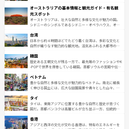
ストーン国立公園といった絶景が堪能できる。さらに、南
秘を感じたいなら、火山が生み出した壮大な景観を誇るハ
オーストラリアの基本情報と観光ガイド・有名観
部のニューオーリンズでは、音楽と美食が融合した独特の
ワイ島は見逃せない。また、定番の観光地といえばオアフ
文化が魅力。旅行者はアメリカの各地域で異なる魅力を楽
島だが、静かな自然を求めるならマウイ島やカウアイ島が
光スポット
しみながら、その多様性と豊かな歴史を感じることができ
おすすめ。エメラルドグリーンに輝く海をはじめ、豊かな
オーストラリアは、壮大な自然と多様な文化が魅力の国。
るだろう。車でのロードトリップや列車の旅も、アメリカ
文化や歴史が息づいている。「アロハスピリット」と呼ば
シドニーのシンボルであるシドニー・オペラハウス、オー
ならではの贅沢な旅のスタイルだ。 なお、新着のアメリカ
れるおもてなしの心で訪れる人々を迎えてくれるハワイの
ストラリア東海岸北部に広がる大サンゴ礁地帯グレートバ
情報は
コンテンツ一覧
を参照してほしい。
人々、おいしいローカルフードやハワイアンミュージッ
台湾
リアリーフや大陸中央部にそびえるウルル（エアーズロッ
ク、伝統的なフラダンスなど、すべてがハワイの魅力を彩
ク）、タスマニアの美しい原生林やケアンズの熱帯雨林な
日本から約４時間ほどでたどり着く台湾は、多彩な文化と
っている。訪れるたびに新しい発見と感動が待っているハ
ど、見どころがたくさん。また、カフェやワイン、オージ
自然が織りなす魅力的な観光地。活気あふれる大都市の台
ワイを、存分に味わってほしい。 なお、新着のハワイ情報
ービーフなどの食文化も豊かで、美味しいものであふれて
北やノスタルジックな町並みが人気な九份（ジォウフェ
は
コンテンツ一覧
を参照してほしい。
韓国
いる。アクティビティも充実しており、サーフィンやダイ
ン）、静ひつな山岳地帯である台湾東部など、都市の喧騒
ビング、ハイキングなど、アウトドア好きにはたまらな
と山間の静けさが共存しており、訪れる人に新しい発見と
歴史ある王朝文化が残る一方で、最先端のファッションやK
い。オーストラリアの多彩な魅力を存分に味わいつくそ
驚きをもたらしてくれる。また、奥深い台湾の食文化も魅
-POPで世界を席巻している韓国。首都ソウルの宮殿や伝統
う。 なお、新着のオーストラリア情報は
コンテンツ一覧
を
力で、夜市などの屋台グルメから高級料理、ヘルシーで美
家屋が並ぶエリアでは韓国の歴史と文化に浸ることがで
参照してほしい。
ベトナム
容にもいいと評判のスイーツなど、バラエティ豊かな料理
き、地方に足を延ばせば四季折々の自然美を楽しむことが
が味わえる。 なお、新着の台湾情報は
コンテンツ一覧
を参
できる。そして、キムチや焼肉、絶品のストリートフード
豊かな自然と多様な文化が魅力的なベトナム。南北に細長
照してほしい。
まで、さまざまな韓国料理が待っている。夜には、韓国な
く伸びる国土には、広大な田園風景や青々とした山々、世
らではのナイトライフも堪能できる。あたたかいホスピタ
界遺産に登録された壮大な自然景観が点在し、都市部では
タイ
リティに包まれながら、韓国の多彩な魅力を心ゆくまで味
急速な発展と共に伝統が息づく。ハノイの古い町並みやホ
わってみてほしい。 なお、新着の韓国情報は
コンテンツ一
ーチミン市のフランス統治時代の建物も、独特の雰囲気を
タイは、東南アジアに位置する豊かな自然と歴史が息づく
覧
を参照してほしい。
醸し出している。また、バラエティの豊かさとおいしさで
国だ。首都バンコクは高層ビルが立ち並ぶ一方、伝統的な
世界中の食通を魅了してやまないベトナム料理も魅力のひ
寺院や市場がいたるところに点在し、古きよき文化と現代
香港
とつ。フォーやバインミー、ベトナムコーヒーなどは、ぜ
の活気が交差している。北部ではチェンマイなどの山岳地
ひ現地で味わいたい。どの地域を訪れてもあたたかい人々
帯で自然と触れ合い、南部ではプーケットやクラビの美し
アジアと西洋の文化が交わる香港は、特有のエネルギーを