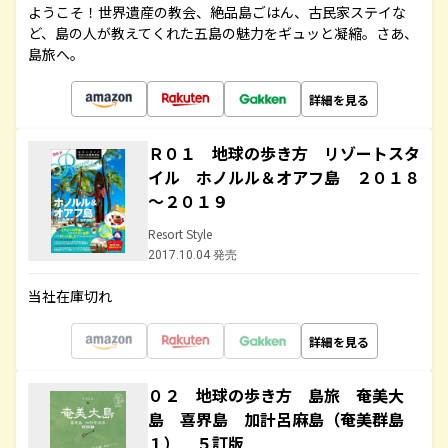
ようこそ！世界遺産の教会、絶品島ごはん、古民家ステイな
ど、島の人が教えてくれた五島の魅力をギュッと凝縮。さあ、
島旅へ。
詳細を見る
Ｒ０１ 地球の歩き方 リゾートスタ
イル ホノルル＆オアフ島 ２０１８
～２０１９
Resort Style
2017.10.04 発売
当社在庫切れ
詳細を見る
０２ 地球の歩き方 島旅 奄美大
島 喜界島 加計呂麻島（奄美群島
１） ５訂版