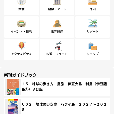
飲食
建築・アート
宿泊
イベント・観戦
世界遺産
リゾート
アクティビティ
鉄道・フライト
ショップ
新刊ガイドブック
１５ 地球の歩き方 島旅 伊豆大島 利島（伊豆諸
島①）３訂版
Ｃ０２ 地球の歩き方 ハワイ島 ２０２７～２０２
８