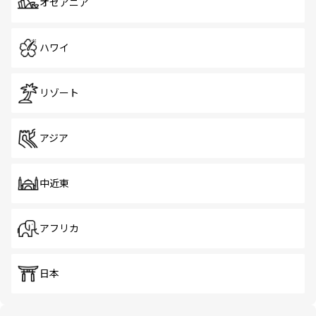
オセアニア
ハワイ
リゾート
アジア
中近東
アフリカ
日本