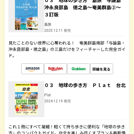
０３ 地球の歩き方 島旅 与論島
沖永良部島 徳之島～奄美群島②～
３訂版
島旅
2025.12.11 発売
見たことのない世界に心奪われる！ 奄美群島南部「与論島・
沖永良部島・徳之島」の三島だけをフィーチャーした完全ガイ
ド。
詳細を見る
０３ 地球の歩き方 Ｐｌａｔ 台北
Plat
2024.12.19 発売
これ１冊にすべて凝縮！軽くて持ち歩きに便利な「地球の歩き
方」のコンパクトガイド。台北を楽しみ尽くすプラン＆最新情