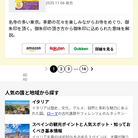
2025.11.06 発売
名寺の多い東京。季節の花々を楽しみながらお寺をめぐり、御
朱印を頂く。御朱印の頂き方から御朱印に込められた意味を解
説。
詳細を見る
…
1
2
3
16
AD
AD
人気の国と地域から探す
イタリア
イタリアは歴史、文化、グルメ、自然と多彩な魅力にあふ
れた国。
ローマ
の古代遺跡やフィレンツェのルネッサンス
美術、ヴェネツィアの運河など、歴史あるスポットはもち
スペインの観光ポイントと人気スポット・知ってお
ろん、トスカーナの美しい田園風景やアマルフィ海岸の絶
景など、自然景観も見逃せない。観光の合間には、本場の
くべき基本情報
ピザやパスタなど、絶品のイタリア料理を堪能することも
イベリア半島のほぼ80％を占めるスペインは、太陽が降り