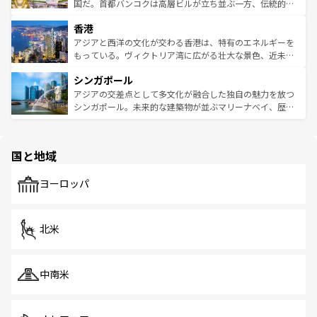
覧
を参照してほしい。
醸し出している。また、バラエティの豊かさとおいしさで
国だ。首都バンコクは高層ビルが立ち並ぶ一方、伝統的な
世界中の食通を魅了してやまないベトナム料理も魅力のひ
寺院や市場がいたるところに点在し、古きよき文化と現代
香港
とつ。フォーやバインミー、ベトナムコーヒーなどは、ぜ
の活気が交差している。北部ではチェンマイなどの山岳地
ひ現地で味わいたい。どの地域を訪れてもあたたかい人々
帯で自然と触れ合い、南部ではプーケットやクラビの美し
アジアと西洋の文化が交わる香港は、特有のエネルギーを
が旅行者を迎えてくれるので、きっと忘れられない旅にな
いビーチでリゾート気分を楽しむことができる。タイ料理
もっている。ヴィクトリア湾に広がる壮大な景色、近未来
るはずだ。 なお、新着のベトナム情報は
コンテンツ一覧
を
は世界的に有名で、屋台から高級レストランまで味覚を刺
的なアートスポット、そして歴史と現代が融合した町並
参照してほしい。
シンガポール
激する。気候は一年中温暖で、どの季節にも異なる楽しみ
み、どこを訪れても感動するはず。観光スポットが密集し
が待っている。親しみやすいタイの人々、仏教を中心とし
ており、効率よく見どころを回れるのも魅力。息をのむよ
アジアの交差点として多文化が融合した独自の魅力を放つ
た文化、そして多様な観光資源が、訪れる旅人を魅了し続
うな絶景から文化的な体験まで、香港を存分に楽しみ尽く
シンガポール。未来的な建築物が並ぶマリーナベイ、歴史
ける。 なお、新着のタイ情報は
コンテンツ一覧
を参照して
そう。 なお、新着の香港情報は
コンテンツ一覧
を参照して
と伝統を感じられるエスニックタウン、多数の緑豊かな公
ほしい。
ほしい。
園や自然保護区など、自然が調和した近代的な景観と文化
の多様性あふれるカラフルな町は、どこを歩いても新しい
国と地域
発見がある。さらに、治安のよさや充実した公共交通機関
も、旅行者にとっては魅力的なポイント。グルメも豊富
で、ホーカーズは地元の風情を楽しめる外せないスポット
ヨーロッパ
だ。訪れる人を飽きさせないシンガポールで、多様な魅力
を体感しよう。 なお、新着のシンガポール情報は
コンテン
ツ一覧
を参照してほしい。
北米
中南米