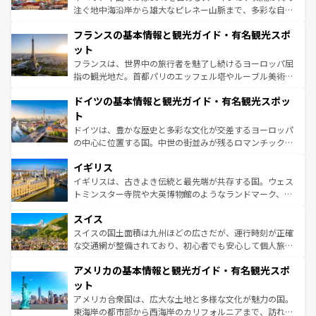
できる。朝目覚めてから夜眠るまで、すべての瞬間を楽し
注ぐ地中海沿岸から雄大なピレネー山脈まで、多彩な自然
ませてくれるイタリアで、忘れられない旅をしてみよう！
と文化が詰まったヨーロッパ屈指の旅行先だ。多様な地域
なお、新着のイタリア情報は
コンテンツ一覧
を参照してほ
フランスの基本情報と観光ガイド・有名観光スポ
文化が根付くこの国では、情熱的なフラメンコ、熱気あふ
しい。
れる闘牛、そして美味しいタパスが生活の一部となってい
ット
る。首都マドリードの洗練された雰囲気や、バルセロナの
フランスは、世界中の旅行者を魅了し続けるヨーロッパ屈
アートに溢れた街角から、地方では古代ローマ遺跡や中世
指の観光地だ。首都パリのエッフェル塔やルーブル美術館
の城塞都市、穏やかなビーチリゾートまで多彩な表情を見
といった象徴的なスポットから、田舎町の古風な美しさま
せる。地方によって風土や気候が異なるスペインはその個
ドイツの基本情報と観光ガイド・有名観光スポッ
で、幅広い魅力が詰まっている。華麗な宮殿、歴史的な大
性で訪れる人を魅了する。 なお、新着のスペイン情報は
コ
聖堂、美しいビーチ、そして豊かな自然が、訪れる者を心
ト
ンテンツ一覧
を参照してほしい。
から魅了する。また、フランスは美食の国としても知ら
ドイツは、豊かな歴史と多彩な文化が交差するヨーロッパ
れ、フランス料理はユネスコ無形文化遺産にも登録されて
の中心に位置する国。中世の街並みが残るロマンチック街
いる。シャンパンの発祥地であるランス、プロヴァンスの
道から、未来を先取りするようなモダンな都市まで多様な
香り高いラベンダー畑など、多彩な楽しみ方が可能だ。さ
イギリス
顔を持つこの国は、どこを歩いても飽きることがない。ベ
らに、パリ以外の地域にも魅力が溢れており、どの街角に
ルリンの文化的活気、バイエルン州のアルプスの絶景、そ
イギリスは、古きよき伝統と最先端が共存する国。ウェス
も豊かな歴史と文化が息づいている。パリ以外の個性あふ
してライン川沿いのワイン畑といった風景は必見。ビール
トミンスター寺院や大英博物館のようなランドマーク、歴
れる地方に足を運ぶとそれぞれで全く異なる文化を体験で
とソーセージを味わいながら地元の人と過ごす楽しい時間
史ある大学都市、美しい丘陵地帯や牧歌的な風景など、エ
きるだろう。 なお、新着のフランス情報は
コンテンツ一覧
スイス
は、お酒好きな人にはぜひ体験してほしい。 なお、新着の
リアごとに異なる魅力がある。また、優雅なアフタヌーン
を参照してほしい。
ドイツ情報は
コンテンツ一覧
を参照してほしい。
ティー、ビール好きにはたまらない英国パブ、サッカー観
スイスの国土面積は九州ほどの広さだが、運行時刻が正確
戦など、本場だからこそできる体験も豊富。イギリスを旅
な交通網が整備されており、初心者でも安心して個人旅行
して楽しみつくそう。 なお、新着のイギリス情報は
コンテ
を楽しめる。日本同様に時刻表どおりの旅が可能だ。中世
アメリカの基本情報と観光ガイド・有名観光スポ
ンツ一覧
を参照してほしい。
の建物がそのまま残る町や、スイスならではのユニークな
博物館もあり、アルプス観光だけでなく町歩きも満喫する
ット
ことができる。国民の所得が高いため物価も高いが、旅行
アメリカ合衆国は、広大な土地と多様な文化が魅力の国。
者向けの交通パス提供のサービスもあり、うまく活用すれ
東海岸の都市部から西海岸のカリフォルニアまで、訪れる