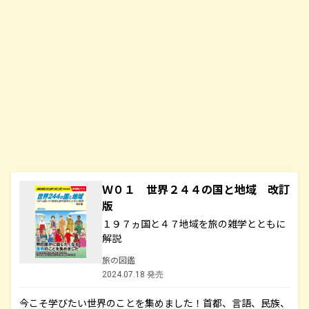
Ｗ０１ 世界２４４の国と地域 改訂
版
１９７ヵ国と４７地域を旅の雑学とともに
解説
旅の図鑑
2024.07.18 発売
今こそ学びたい世界のことを集めました！首都、言語、民族、