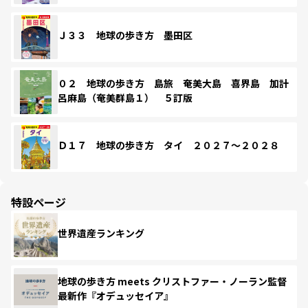
Ｊ３３ 地球の歩き方 墨田区
０２ 地球の歩き方 島旅 奄美大島 喜界島 加計
呂麻島（奄美群島１） ５訂版
Ｄ１７ 地球の歩き方 タイ ２０２７～２０２８
特設ページ
世界遺産ランキング
地球の歩き方 meets クリストファー・ノーラン監督
最新作『オデュッセイア』