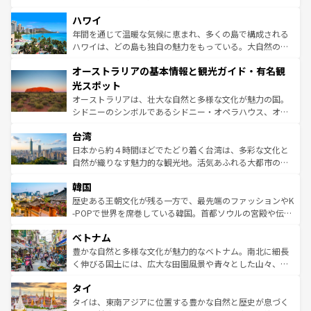
ば市内交通費無料で観光を楽しむこともできる。 なお、新
場所ごとに異なる風景と体験が待っている。ニューヨーク
着のスイス情報は
コンテンツ一覧
を参照してほしい。
ハワイ
のような巨大都市は、観光、ショッピング、エンターテイ
ンメントが詰まった刺激的なスポットだ。一方、アメリカ
年間を通じて温暖な気候に恵まれ、多くの島で構成される
西部には大自然が広がり、グランドキャニオンやイエロー
ハワイは、どの島も独自の魅力をもっている。大自然の神
ストーン国立公園といった絶景が堪能できる。さらに、南
秘を感じたいなら、火山が生み出した壮大な景観を誇るハ
オーストラリアの基本情報と観光ガイド・有名観
部のニューオーリンズでは、音楽と美食が融合した独特の
ワイ島は見逃せない。また、定番の観光地といえばオアフ
文化が魅力。旅行者はアメリカの各地域で異なる魅力を楽
島だが、静かな自然を求めるならマウイ島やカウアイ島が
光スポット
しみながら、その多様性と豊かな歴史を感じることができ
おすすめ。エメラルドグリーンに輝く海をはじめ、豊かな
オーストラリアは、壮大な自然と多様な文化が魅力の国。
るだろう。車でのロードトリップや列車の旅も、アメリカ
文化や歴史が息づいている。「アロハスピリット」と呼ば
シドニーのシンボルであるシドニー・オペラハウス、オー
ならではの贅沢な旅のスタイルだ。 なお、新着のアメリカ
れるおもてなしの心で訪れる人々を迎えてくれるハワイの
ストラリア東海岸北部に広がる大サンゴ礁地帯グレートバ
情報は
コンテンツ一覧
を参照してほしい。
人々、おいしいローカルフードやハワイアンミュージッ
台湾
リアリーフや大陸中央部にそびえるウルル（エアーズロッ
ク、伝統的なフラダンスなど、すべてがハワイの魅力を彩
ク）、タスマニアの美しい原生林やケアンズの熱帯雨林な
日本から約４時間ほどでたどり着く台湾は、多彩な文化と
っている。訪れるたびに新しい発見と感動が待っているハ
ど、見どころがたくさん。また、カフェやワイン、オージ
自然が織りなす魅力的な観光地。活気あふれる大都市の台
ワイを、存分に味わってほしい。 なお、新着のハワイ情報
ービーフなどの食文化も豊かで、美味しいものであふれて
北やノスタルジックな町並みが人気な九份（ジォウフェ
は
コンテンツ一覧
を参照してほしい。
韓国
いる。アクティビティも充実しており、サーフィンやダイ
ン）、静ひつな山岳地帯である台湾東部など、都市の喧騒
ビング、ハイキングなど、アウトドア好きにはたまらな
と山間の静けさが共存しており、訪れる人に新しい発見と
歴史ある王朝文化が残る一方で、最先端のファッションやK
い。オーストラリアの多彩な魅力を存分に味わいつくそ
驚きをもたらしてくれる。また、奥深い台湾の食文化も魅
-POPで世界を席巻している韓国。首都ソウルの宮殿や伝統
う。 なお、新着のオーストラリア情報は
コンテンツ一覧
を
力で、夜市などの屋台グルメから高級料理、ヘルシーで美
家屋が並ぶエリアでは韓国の歴史と文化に浸ることがで
参照してほしい。
ベトナム
容にもいいと評判のスイーツなど、バラエティ豊かな料理
き、地方に足を延ばせば四季折々の自然美を楽しむことが
が味わえる。 なお、新着の台湾情報は
コンテンツ一覧
を参
できる。そして、キムチや焼肉、絶品のストリートフード
豊かな自然と多様な文化が魅力的なベトナム。南北に細長
照してほしい。
まで、さまざまな韓国料理が待っている。夜には、韓国な
く伸びる国土には、広大な田園風景や青々とした山々、世
らではのナイトライフも堪能できる。あたたかいホスピタ
界遺産に登録された壮大な自然景観が点在し、都市部では
タイ
リティに包まれながら、韓国の多彩な魅力を心ゆくまで味
急速な発展と共に伝統が息づく。ハノイの古い町並みやホ
わってみてほしい。 なお、新着の韓国情報は
コンテンツ一
ーチミン市のフランス統治時代の建物も、独特の雰囲気を
タイは、東南アジアに位置する豊かな自然と歴史が息づく