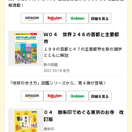
報満載！
詳細を見る
Ｗ０４ 世界２４６の首都と主要都
市
１９９の首都と４７の主要都市を旅の雑学
とともに解説
旅の図鑑
2021.03.18 発売
「地球の歩き方」図鑑シリーズから、第４弾が登場！
詳細を見る
０４ 御朱印でめぐる東京のお寺 改
訂版
御朱印