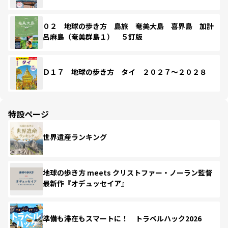
０２ 地球の歩き方 島旅 奄美大島 喜界島 加計
呂麻島（奄美群島１） ５訂版
Ｄ１７ 地球の歩き方 タイ ２０２７～２０２８
特設ページ
世界遺産ランキング
地球の歩き方 meets クリストファー・ノーラン監督
最新作『オデュッセイア』
準備も滞在もスマートに！ トラベルハック2026