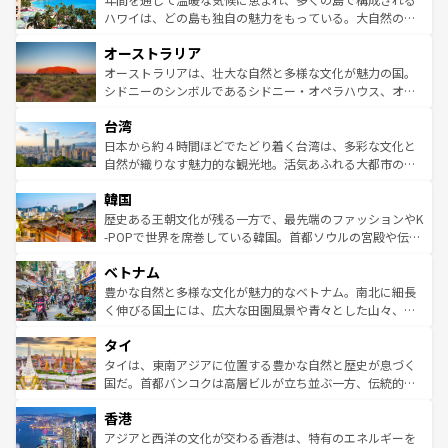
西部には大自然が広がり、グランドキャニオンやイエロー
ハワイは、どの島も独自の魅力をもっている。大自然の神
ストーン国立公園といった絶景が堪能できる。さらに、南
秘を感じたいなら、火山が生み出した壮大な景観を誇るハ
オーストラリア
部のニューオーリンズでは、音楽と美食が融合した独特の
ワイ島は見逃せない。また、定番の観光地といえばオアフ
文化が魅力。旅行者はアメリカの各地域で異なる魅力を楽
島だが、静かな自然を求めるならマウイ島やカウアイ島が
オーストラリアは、壮大な自然と多様な文化が魅力の国。
しみながら、その多様性と豊かな歴史を感じることができ
おすすめ。エメラルドグリーンに輝く海をはじめ、豊かな
シドニーのシンボルであるシドニー・オペラハウス、オー
るだろう。車でのロードトリップや列車の旅も、アメリカ
文化や歴史が息づいている。「アロハスピリット」と呼ば
ストラリア東海岸北部に広がる大サンゴ礁地帯グレートバ
ならではの贅沢な旅のスタイルだ。 なお、新着のアメリカ
台湾
れるおもてなしの心で訪れる人々を迎えてくれるハワイの
リアリーフや大陸中央部にそびえるウルル（エアーズロッ
情報は
コンテンツ一覧
を参照してほしい。
人々、おいしいローカルフードやハワイアンミュージッ
ク）、タスマニアの美しい原生林やケアンズの熱帯雨林な
日本から約４時間ほどでたどり着く台湾は、多彩な文化と
ク、伝統的なフラダンスなど、すべてがハワイの魅力を彩
ど、見どころがたくさん。また、カフェやワイン、オージ
自然が織りなす魅力的な観光地。活気あふれる大都市の台
っている。訪れるたびに新しい発見と感動が待っているハ
ービーフなどの食文化も豊かで、美味しいものであふれて
北やノスタルジックな町並みが人気な九份（ジォウフェ
ワイを、存分に味わってほしい。 なお、新着のハワイ情報
韓国
いる。アクティビティも充実しており、サーフィンやダイ
ン）、静ひつな山岳地帯である台湾東部など、都市の喧騒
は
コンテンツ一覧
を参照してほしい。
ビング、ハイキングなど、アウトドア好きにはたまらな
と山間の静けさが共存しており、訪れる人に新しい発見と
歴史ある王朝文化が残る一方で、最先端のファッションやK
い。オーストラリアの多彩な魅力を存分に味わいつくそ
驚きをもたらしてくれる。また、奥深い台湾の食文化も魅
-POPで世界を席巻している韓国。首都ソウルの宮殿や伝統
う。 なお、新着のオーストラリア情報は
コンテンツ一覧
を
力で、夜市などの屋台グルメから高級料理、ヘルシーで美
家屋が並ぶエリアでは韓国の歴史と文化に浸ることがで
参照してほしい。
ベトナム
容にもいいと評判のスイーツなど、バラエティ豊かな料理
き、地方に足を延ばせば四季折々の自然美を楽しむことが
が味わえる。 なお、新着の台湾情報は
コンテンツ一覧
を参
できる。そして、キムチや焼肉、絶品のストリートフード
豊かな自然と多様な文化が魅力的なベトナム。南北に細長
照してほしい。
まで、さまざまな韓国料理が待っている。夜には、韓国な
く伸びる国土には、広大な田園風景や青々とした山々、世
らではのナイトライフも堪能できる。あたたかいホスピタ
界遺産に登録された壮大な自然景観が点在し、都市部では
タイ
リティに包まれながら、韓国の多彩な魅力を心ゆくまで味
急速な発展と共に伝統が息づく。ハノイの古い町並みやホ
わってみてほしい。 なお、新着の韓国情報は
コンテンツ一
ーチミン市のフランス統治時代の建物も、独特の雰囲気を
タイは、東南アジアに位置する豊かな自然と歴史が息づく
覧
を参照してほしい。
醸し出している。また、バラエティの豊かさとおいしさで
国だ。首都バンコクは高層ビルが立ち並ぶ一方、伝統的な
世界中の食通を魅了してやまないベトナム料理も魅力のひ
寺院や市場がいたるところに点在し、古きよき文化と現代
香港
とつ。フォーやバインミー、ベトナムコーヒーなどは、ぜ
の活気が交差している。北部ではチェンマイなどの山岳地
ひ現地で味わいたい。どの地域を訪れてもあたたかい人々
帯で自然と触れ合い、南部ではプーケットやクラビの美し
アジアと西洋の文化が交わる香港は、特有のエネルギーを