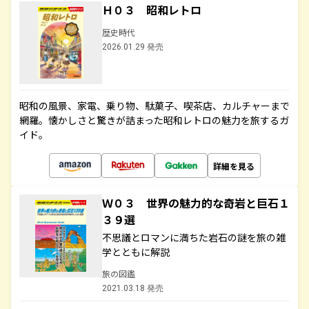
Ｈ０３ 昭和レトロ
歴史時代
2026.01.29 発売
昭和の風景、家電、乗り物、駄菓子、喫茶店、カルチャーまで
網羅。懐かしさと驚きが詰まった昭和レトロの魅力を旅するガ
イド。
詳細を見る
Ｗ０３ 世界の魅力的な奇岩と巨石１
３９選
不思議とロマンに満ちた岩石の謎を旅の雑
学とともに解説
旅の図鑑
2021.03.18 発売