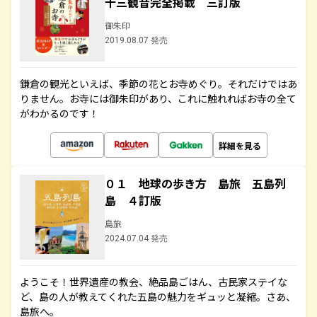
十三観音完全掲載 三訂版
御朱印
2019.08.07 発売
鎌倉の観光といえば、季節の花とお寺めぐり。それだけではあ
りません。お寺には御朱印があり、これに触れればお寺の全て
がわかるのです！
詳細を見る
０１ 地球の歩き方 島旅 五島列
島 ４訂版
島旅
2024.07.04 発売
ようこそ！世界遺産の教会、絶品島ごはん、古民家ステイな
ど、島の人が教えてくれた五島の魅力をギュッと凝縮。さあ、
島旅へ。