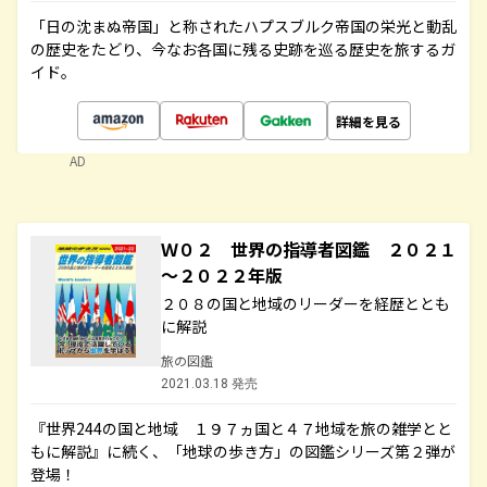
「日の沈まぬ帝国」と称されたハプスブルク帝国の栄光と動乱
の歴史をたどり、今なお各国に残る史跡を巡る歴史を旅するガ
イド。
詳細を見る
AD
Ｗ０２ 世界の指導者図鑑 ２０２１
～２０２２年版
２０８の国と地域のリーダーを経歴ととも
に解説
旅の図鑑
2021.03.18 発売
『世界244の国と地域 １９７ヵ国と４７地域を旅の雑学とと
もに解説』に続く、「地球の歩き方」の図鑑シリーズ第２弾が
登場！