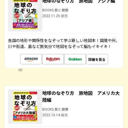
地球のなぞり方 旅地図 アジア編
BOOKS 旅と健康
2022.11.25 発売
各国の地形や関係性をなぞって学ぶ新しい地図本！国境や州、
川や街道、島など旅気分で地図をなぞって脳もイキイキ！
詳細を見る
AD
地球のなぞり方 旅地図 アメリカ大
陸編
BOOKS 旅と健康
2022.10.14 発売