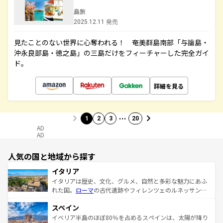
島旅
2025.12.11 発売
見たことのない世界に心奪われる！ 奄美群島南部「与論島・
沖永良部島・徳之島」の三島だけをフィーチャーした完全ガイ
ド。
詳細を見る
…
1
2
3
20
AD
AD
人気の国と地域から探す
イタリア
イタリアは歴史、文化、グルメ、自然と多彩な魅力にあふ
れた国。
ローマ
の古代遺跡やフィレンツェのルネッサンス
美術、ヴェネツィアの運河など、歴史あるスポットはもち
スペイン
ろん、トスカーナの美しい田園風景やアマルフィ海岸の絶
景など、自然景観も見逃せない。観光の合間には、本場の
イベリア半島のほぼ80％を占めるスペインは、太陽が降り