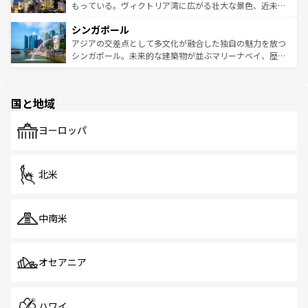
が旅行者を迎えてくれるので、きっと忘れられない旅にな
いビーチでリゾート気分を楽しむことができる。タイ料理
もっている。ヴィクトリア湾に広がる壮大な景色、近未来
るはずだ。 なお、新着のベトナム情報は
コンテンツ一覧
を
は世界的に有名で、屋台から高級レストランまで味覚を刺
的なアートスポット、そして歴史と現代が融合した町並
参照してほしい。
シンガポール
激する。気候は一年中温暖で、どの季節にも異なる楽しみ
み、どこを訪れても感動するはず。観光スポットが密集し
が待っている。親しみやすいタイの人々、仏教を中心とし
ており、効率よく見どころを回れるのも魅力。息をのむよ
アジアの交差点として多文化が融合した独自の魅力を放つ
た文化、そして多様な観光資源が、訪れる旅人を魅了し続
うな絶景から文化的な体験まで、香港を存分に楽しみ尽く
シンガポール。未来的な建築物が並ぶマリーナベイ、歴史
ける。 なお、新着のタイ情報は
コンテンツ一覧
を参照して
そう。 なお、新着の香港情報は
コンテンツ一覧
を参照して
と伝統を感じられるエスニックタウン、多数の緑豊かな公
ほしい。
ほしい。
園や自然保護区など、自然が調和した近代的な景観と文化
の多様性あふれるカラフルな町は、どこを歩いても新しい
国と地域
発見がある。さらに、治安のよさや充実した公共交通機関
も、旅行者にとっては魅力的なポイント。グルメも豊富
で、ホーカーズは地元の風情を楽しめる外せないスポット
ヨーロッパ
だ。訪れる人を飽きさせないシンガポールで、多様な魅力
を体感しよう。 なお、新着のシンガポール情報は
コンテン
ツ一覧
を参照してほしい。
北米
中南米
オセアニア
ハワイ