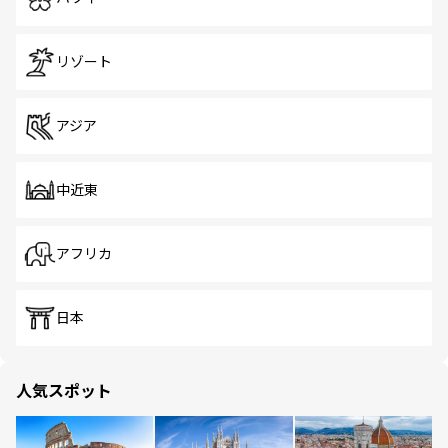
リゾート
アジア
中近東
アフリカ
日本
人気スポット