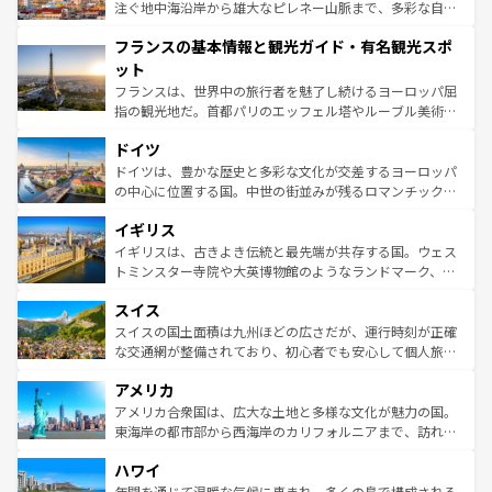
ピザやパスタなど、絶品のイタリア料理を堪能することも
注ぐ地中海沿岸から雄大なピレネー山脈まで、多彩な自然
できる。朝目覚めてから夜眠るまで、すべての瞬間を楽し
と文化が詰まったヨーロッパ屈指の旅行先だ。多様な地域
フランスの基本情報と観光ガイド・有名観光スポ
ませてくれるイタリアで、忘れられない旅をしてみよう！
文化が根付くこの国では、情熱的なフラメンコ、熱気あふ
なお、新着のイタリア情報は
コンテンツ一覧
を参照してほ
れる闘牛、そして美味しいタパスが生活の一部となってい
ット
しい。
る。首都マドリードの洗練された雰囲気や、バルセロナの
フランスは、世界中の旅行者を魅了し続けるヨーロッパ屈
アートに溢れた街角から、地方では古代ローマ遺跡や中世
指の観光地だ。首都パリのエッフェル塔やルーブル美術館
の城塞都市、穏やかなビーチリゾートまで多彩な表情を見
といった象徴的なスポットから、田舎町の古風な美しさま
せる。地方によって風土や気候が異なるスペインはその個
ドイツ
で、幅広い魅力が詰まっている。華麗な宮殿、歴史的な大
性で訪れる人を魅了する。 なお、新着のスペイン情報は
コ
聖堂、美しいビーチ、そして豊かな自然が、訪れる者を心
ドイツは、豊かな歴史と多彩な文化が交差するヨーロッパ
ンテンツ一覧
を参照してほしい。
から魅了する。また、フランスは美食の国としても知ら
の中心に位置する国。中世の街並みが残るロマンチック街
れ、フランス料理はユネスコ無形文化遺産にも登録されて
道から、未来を先取りするようなモダンな都市まで多様な
イギリス
いる。シャンパンの発祥地であるランス、プロヴァンスの
顔を持つこの国は、どこを歩いても飽きることがない。ベ
香り高いラベンダー畑など、多彩な楽しみ方が可能だ。さ
ルリンの文化的活気、バイエルン州のアルプスの絶景、そ
イギリスは、古きよき伝統と最先端が共存する国。ウェス
らに、パリ以外の地域にも魅力が溢れており、どの街角に
してライン川沿いのワイン畑といった風景は必見。ビール
トミンスター寺院や大英博物館のようなランドマーク、歴
も豊かな歴史と文化が息づいている。パリ以外の個性あふ
とソーセージを味わいながら地元の人と過ごす楽しい時間
史ある大学都市、美しい丘陵地帯や牧歌的な風景など、エ
れる地方に足を運ぶとそれぞれで全く異なる文化を体験で
スイス
は、お酒好きな人にはぜひ体験してほしい。 なお、新着の
リアごとに異なる魅力がある。また、優雅なアフタヌーン
きるだろう。 なお、新着のフランス情報は
コンテンツ一覧
ドイツ情報は
コンテンツ一覧
を参照してほしい。
ティー、ビール好きにはたまらない英国パブ、サッカー観
スイスの国土面積は九州ほどの広さだが、運行時刻が正確
を参照してほしい。
戦など、本場だからこそできる体験も豊富。イギリスを旅
な交通網が整備されており、初心者でも安心して個人旅行
して楽しみつくそう。 なお、新着のイギリス情報は
コンテ
を楽しめる。日本同様に時刻表どおりの旅が可能だ。中世
アメリカ
ンツ一覧
を参照してほしい。
の建物がそのまま残る町や、スイスならではのユニークな
博物館もあり、アルプス観光だけでなく町歩きも満喫する
アメリカ合衆国は、広大な土地と多様な文化が魅力の国。
ことができる。国民の所得が高いため物価も高いが、旅行
東海岸の都市部から西海岸のカリフォルニアまで、訪れる
者向けの交通パス提供のサービスもあり、うまく活用すれ
場所ごとに異なる風景と体験が待っている。ニューヨーク
ハワイ
ば市内交通費無料で観光を楽しむこともできる。 なお、新
のような巨大都市は、観光、ショッピング、エンターテイ
着のスイス情報は
コンテンツ一覧
を参照してほしい。
ンメントが詰まった刺激的なスポットだ。一方、アメリカ
年間を通じて温暖な気候に恵まれ、多くの島で構成される