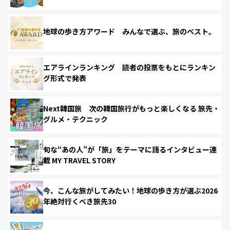
地球の歩き方アワード みんなで選ぶ、旅のベスト。
エアラインランキング 読者の投票をもとにランキン
グ形式で発表
Next韓国旅 次の韓国旅行がもっと楽しくなる 旅先・
グルメ・テクニック
旬な“あの人”が「旅」をテーマに語るインタビュー連
載 MY TRAVEL STORY
今、こんな旅がしてみたい！地球の歩き方が選ぶ2026
年絶対行くべき旅先30