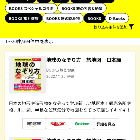
BOOKS スペシャルコラボ
BOOKS 旅の名言＆絶景
BOOKS 旅と健康
BOOKS 旅の読み物
BOOKS
D-Books
絞り込み条件を追加
1〜20件/394件中 を表示
地球のなぞり方 旅地図 日本編
BOOKS 旅と健康
2022.11.25 発売
日本の地形や造形物をなぞって学ぶ新しい地図本！観光名所や
橋、川、湖、半島など旅気分で地図をなぞって脳もイキイキ！
詳細を見る