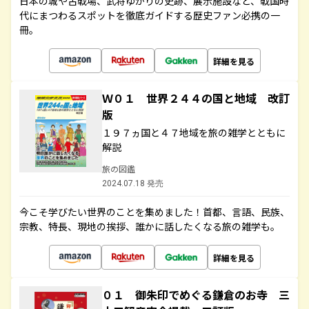
日本の城や古戦場、武将ゆかりの史跡、展示施設など、戦国時
代にまつわるスポットを徹底ガイドする歴史ファン必携の一
冊。
詳細を見る
Ｗ０１ 世界２４４の国と地域 改訂
版
１９７ヵ国と４７地域を旅の雑学とともに
解説
旅の図鑑
2024.07.18 発売
今こそ学びたい世界のことを集めました！首都、言語、民族、
宗教、特長、現地の挨拶、誰かに話したくなる旅の雑学も。
詳細を見る
０１ 御朱印でめぐる鎌倉のお寺 三