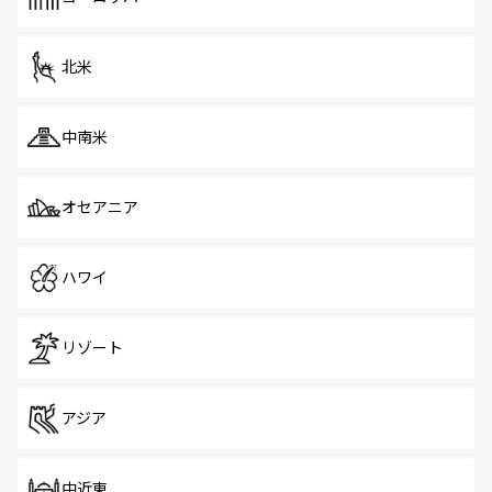
だ。訪れる人を飽きさせないシンガポールで、多様な魅力
を体感しよう。 なお、新着のシンガポール情報は
コンテン
ツ一覧
を参照してほしい。
北米
中南米
オセアニア
ハワイ
リゾート
アジア
中近東