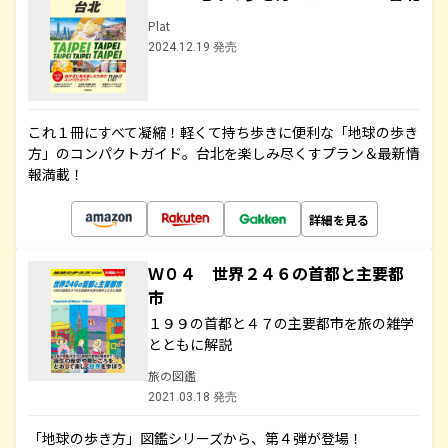
Plat
2024.12.19 発売
これ１冊にすべて凝縮！軽くて持ち歩きに便利な「地球の歩き
方」のコンパクトガイド。台北を楽しみ尽くすプラン＆最新情
報満載！
詳細を見る
Ｗ０４ 世界２４６の首都と主要都
市
１９９の首都と４７の主要都市を旅の雑学
とともに解説
旅の図鑑
2021.03.18 発売
「地球の歩き方」図鑑シリーズから、第４弾が登場！