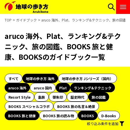
TOP
ガイドブック
aruco 海外、Plat、ランキング&テクニック、旅の図鑑
aruco 海外、Plat、ランキング&テク
ニック、旅の図鑑、BOOKS 旅と健
康、BOOKSのガイドブック一覧
すべて
地球の歩き方 海外
地球の歩き方 Jシリーズ（国内）
aruco 海外
aruco 国内
Plat
ランキング&テクニック
Resort Style
島旅
御朱印
歴史時代
旅の図鑑
BOOKS スペシャルコラボ
BOOKS 旅の名言＆絶景
BOOKS 旅と健康
BOOKS 旅の読み物
BOOKS
D-Books
絞り込み条件を追加