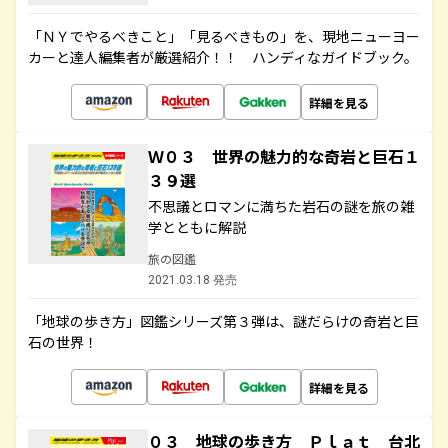
「ＮＹでやるべきこと」「見るべきもの」を、現地ニューヨー
カーと達人編集者が厳選紹介！！ ハンディなガイドブック。
詳細を見る
Ｗ０３ 世界の魅力的な奇岩と巨石１
３９選
不思議とロマンに満ちた岩石の謎を旅の雑
学とともに解説
旅の図鑑
2021.03.18 発売
「地球の歩き方」図鑑シリーズ第３弾は、謎だらけの奇岩と巨
石の世界！
詳細を見る
０３ 地球の歩き方 Ｐｌａｔ 台北