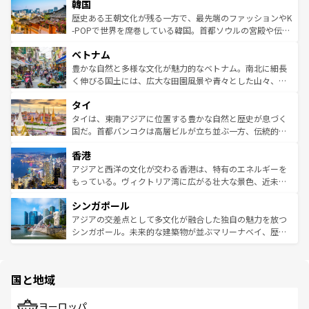
ワイを、存分に味わってほしい。 なお、新着のハワイ情報
韓国
いる。アクティビティも充実しており、サーフィンやダイ
ン）、静ひつな山岳地帯である台湾東部など、都市の喧騒
は
コンテンツ一覧
を参照してほしい。
ビング、ハイキングなど、アウトドア好きにはたまらな
と山間の静けさが共存しており、訪れる人に新しい発見と
歴史ある王朝文化が残る一方で、最先端のファッションやK
い。オーストラリアの多彩な魅力を存分に味わいつくそ
驚きをもたらしてくれる。また、奥深い台湾の食文化も魅
-POPで世界を席巻している韓国。首都ソウルの宮殿や伝統
う。 なお、新着のオーストラリア情報は
コンテンツ一覧
を
力で、夜市などの屋台グルメから高級料理、ヘルシーで美
家屋が並ぶエリアでは韓国の歴史と文化に浸ることがで
参照してほしい。
ベトナム
容にもいいと評判のスイーツなど、バラエティ豊かな料理
き、地方に足を延ばせば四季折々の自然美を楽しむことが
が味わえる。 なお、新着の台湾情報は
コンテンツ一覧
を参
できる。そして、キムチや焼肉、絶品のストリートフード
豊かな自然と多様な文化が魅力的なベトナム。南北に細長
照してほしい。
まで、さまざまな韓国料理が待っている。夜には、韓国な
く伸びる国土には、広大な田園風景や青々とした山々、世
らではのナイトライフも堪能できる。あたたかいホスピタ
界遺産に登録された壮大な自然景観が点在し、都市部では
タイ
リティに包まれながら、韓国の多彩な魅力を心ゆくまで味
急速な発展と共に伝統が息づく。ハノイの古い町並みやホ
わってみてほしい。 なお、新着の韓国情報は
コンテンツ一
ーチミン市のフランス統治時代の建物も、独特の雰囲気を
タイは、東南アジアに位置する豊かな自然と歴史が息づく
覧
を参照してほしい。
醸し出している。また、バラエティの豊かさとおいしさで
国だ。首都バンコクは高層ビルが立ち並ぶ一方、伝統的な
世界中の食通を魅了してやまないベトナム料理も魅力のひ
寺院や市場がいたるところに点在し、古きよき文化と現代
香港
とつ。フォーやバインミー、ベトナムコーヒーなどは、ぜ
の活気が交差している。北部ではチェンマイなどの山岳地
ひ現地で味わいたい。どの地域を訪れてもあたたかい人々
帯で自然と触れ合い、南部ではプーケットやクラビの美し
アジアと西洋の文化が交わる香港は、特有のエネルギーを
が旅行者を迎えてくれるので、きっと忘れられない旅にな
いビーチでリゾート気分を楽しむことができる。タイ料理
もっている。ヴィクトリア湾に広がる壮大な景色、近未来
るはずだ。 なお、新着のベトナム情報は
コンテンツ一覧
を
は世界的に有名で、屋台から高級レストランまで味覚を刺
的なアートスポット、そして歴史と現代が融合した町並
参照してほしい。
シンガポール
激する。気候は一年中温暖で、どの季節にも異なる楽しみ
み、どこを訪れても感動するはず。観光スポットが密集し
が待っている。親しみやすいタイの人々、仏教を中心とし
ており、効率よく見どころを回れるのも魅力。息をのむよ
アジアの交差点として多文化が融合した独自の魅力を放つ
た文化、そして多様な観光資源が、訪れる旅人を魅了し続
うな絶景から文化的な体験まで、香港を存分に楽しみ尽く
シンガポール。未来的な建築物が並ぶマリーナベイ、歴史
ける。 なお、新着のタイ情報は
コンテンツ一覧
を参照して
そう。 なお、新着の香港情報は
コンテンツ一覧
を参照して
と伝統を感じられるエスニックタウン、多数の緑豊かな公
ほしい。
ほしい。
園や自然保護区など、自然が調和した近代的な景観と文化
の多様性あふれるカラフルな町は、どこを歩いても新しい
国と地域
発見がある。さらに、治安のよさや充実した公共交通機関
も、旅行者にとっては魅力的なポイント。グルメも豊富
で、ホーカーズは地元の風情を楽しめる外せないスポット
ヨーロッパ