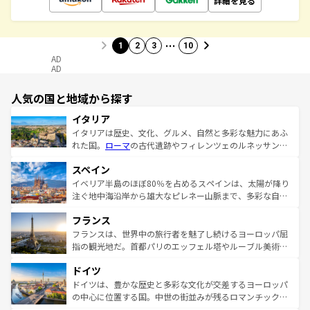
詳細を見る
…
1
2
3
10
AD
AD
人気の国と地域から探す
イタリア
イタリアは歴史、文化、グルメ、自然と多彩な魅力にあふ
れた国。
ローマ
の古代遺跡やフィレンツェのルネッサンス
美術、ヴェネツィアの運河など、歴史あるスポットはもち
スペイン
ろん、トスカーナの美しい田園風景やアマルフィ海岸の絶
景など、自然景観も見逃せない。観光の合間には、本場の
イベリア半島のほぼ80％を占めるスペインは、太陽が降り
ピザやパスタなど、絶品のイタリア料理を堪能することも
注ぐ地中海沿岸から雄大なピレネー山脈まで、多彩な自然
できる。朝目覚めてから夜眠るまで、すべての瞬間を楽し
と文化が詰まったヨーロッパ屈指の旅行先だ。多様な地域
フランス
ませてくれるイタリアで、忘れられない旅をしてみよう！
文化が根付くこの国では、情熱的なフラメンコ、熱気あふ
なお、新着のイタリア情報は
コンテンツ一覧
を参照してほ
れる闘牛、そして美味しいタパスが生活の一部となってい
フランスは、世界中の旅行者を魅了し続けるヨーロッパ屈
しい。
る。首都マドリードの洗練された雰囲気や、バルセロナの
指の観光地だ。首都パリのエッフェル塔やルーブル美術館
アートに溢れた街角から、地方では古代ローマ遺跡や中世
といった象徴的なスポットから、田舎町の古風な美しさま
ドイツ
の城塞都市、穏やかなビーチリゾートまで多彩な表情を見
で、幅広い魅力が詰まっている。華麗な宮殿、歴史的な大
せる。地方によって風土や気候が異なるスペインはその個
聖堂、美しいビーチ、そして豊かな自然が、訪れる者を心
ドイツは、豊かな歴史と多彩な文化が交差するヨーロッパ
性で訪れる人を魅了する。 なお、新着のスペイン情報は
コ
から魅了する。また、フランスは美食の国としても知ら
の中心に位置する国。中世の街並みが残るロマンチック街
ンテンツ一覧
を参照してほしい。
れ、フランス料理はユネスコ無形文化遺産にも登録されて
道から、未来を先取りするようなモダンな都市まで多様な