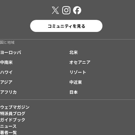
コミュニティを見る
国と地域
ヨーロッパ
北米
中南米
オセアニア
ハワイ
リゾート
アジア
中近東
アフリカ
日本
ウェブマガジン
特派員ブログ
ガイドブック
ニュース
著者一覧