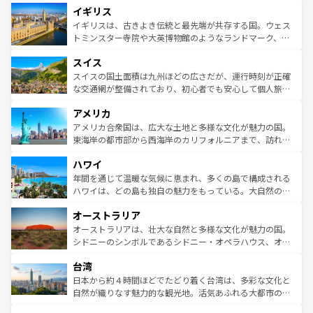
イギリス
いる。シャンパンの発祥地であるランス、プロヴァンスの
顔を持つこの国は、どこを歩いても飽きることがない。ベ
香り高いラベンダー畑など、多彩な楽しみ方が可能だ。さ
ルリンの文化的活気、バイエルン州のアルプスの絶景、そ
イギリスは、古きよき伝統と最先端が共存する国。ウェス
らに、パリ以外の地域にも魅力が溢れており、どの街角に
してライン川沿いのワイン畑といった風景は必見。ビール
トミンスター寺院や大英博物館のようなランドマーク、歴
も豊かな歴史と文化が息づいている。パリ以外の個性あふ
とソーセージを味わいながら地元の人と過ごす楽しい時間
史ある大学都市、美しい丘陵地帯や牧歌的な風景など、エ
れる地方に足を運ぶとそれぞれで全く異なる文化を体験で
スイス
は、お酒好きな人にはぜひ体験してほしい。 なお、新着の
リアごとに異なる魅力がある。また、優雅なアフタヌーン
きるだろう。 なお、新着のフランス情報は
コンテンツ一覧
ドイツ情報は
コンテンツ一覧
を参照してほしい。
ティー、ビール好きにはたまらない英国パブ、サッカー観
スイスの国土面積は九州ほどの広さだが、運行時刻が正確
を参照してほしい。
戦など、本場だからこそできる体験も豊富。イギリスを旅
な交通網が整備されており、初心者でも安心して個人旅行
して楽しみつくそう。 なお、新着のイギリス情報は
コンテ
を楽しめる。日本同様に時刻表どおりの旅が可能だ。中世
アメリカ
ンツ一覧
を参照してほしい。
の建物がそのまま残る町や、スイスならではのユニークな
博物館もあり、アルプス観光だけでなく町歩きも満喫する
アメリカ合衆国は、広大な土地と多様な文化が魅力の国。
ことができる。国民の所得が高いため物価も高いが、旅行
東海岸の都市部から西海岸のカリフォルニアまで、訪れる
者向けの交通パス提供のサービスもあり、うまく活用すれ
場所ごとに異なる風景と体験が待っている。ニューヨーク
ハワイ
ば市内交通費無料で観光を楽しむこともできる。 なお、新
のような巨大都市は、観光、ショッピング、エンターテイ
着のスイス情報は
コンテンツ一覧
を参照してほしい。
ンメントが詰まった刺激的なスポットだ。一方、アメリカ
年間を通じて温暖な気候に恵まれ、多くの島で構成される
西部には大自然が広がり、グランドキャニオンやイエロー
ハワイは、どの島も独自の魅力をもっている。大自然の神
ストーン国立公園といった絶景が堪能できる。さらに、南
秘を感じたいなら、火山が生み出した壮大な景観を誇るハ
オーストラリア
部のニューオーリンズでは、音楽と美食が融合した独特の
ワイ島は見逃せない。また、定番の観光地といえばオアフ
文化が魅力。旅行者はアメリカの各地域で異なる魅力を楽
島だが、静かな自然を求めるならマウイ島やカウアイ島が
オーストラリアは、壮大な自然と多様な文化が魅力の国。
しみながら、その多様性と豊かな歴史を感じることができ
おすすめ。エメラルドグリーンに輝く海をはじめ、豊かな
シドニーのシンボルであるシドニー・オペラハウス、オー
るだろう。車でのロードトリップや列車の旅も、アメリカ
文化や歴史が息づいている。「アロハスピリット」と呼ば
ストラリア東海岸北部に広がる大サンゴ礁地帯グレートバ
ならではの贅沢な旅のスタイルだ。 なお、新着のアメリカ
台湾
れるおもてなしの心で訪れる人々を迎えてくれるハワイの
リアリーフや大陸中央部にそびえるウルル（エアーズロッ
情報は
コンテンツ一覧
を参照してほしい。
人々、おいしいローカルフードやハワイアンミュージッ
ク）、タスマニアの美しい原生林やケアンズの熱帯雨林な
日本から約４時間ほどでたどり着く台湾は、多彩な文化と
ク、伝統的なフラダンスなど、すべてがハワイの魅力を彩
ど、見どころがたくさん。また、カフェやワイン、オージ
自然が織りなす魅力的な観光地。活気あふれる大都市の台
っている。訪れるたびに新しい発見と感動が待っているハ
ービーフなどの食文化も豊かで、美味しいものであふれて
北やノスタルジックな町並みが人気な九份（ジォウフェ