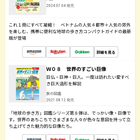
2024.07.04 発売
これ１冊にすべて凝縮！ ベトナムの人気４都市＋人気の郊外
を楽しむ、携帯に便利な地球の歩き方コンパクトガイドの最新
版が登場
詳細を見る
Ｗ０８ 世界のすごい巨像
巨仏・巨神・巨人。一度は訪れたい愛すべ
き巨大造形を解説
旅の図鑑
2021.08.12 発売
「地球の歩き方」図鑑シリーズ第８弾は、でっかい像・巨像で
す。世界のあちこちでさまざまな人々が色々な意図を持って立
ち上げてきた魅力的な巨像たち。