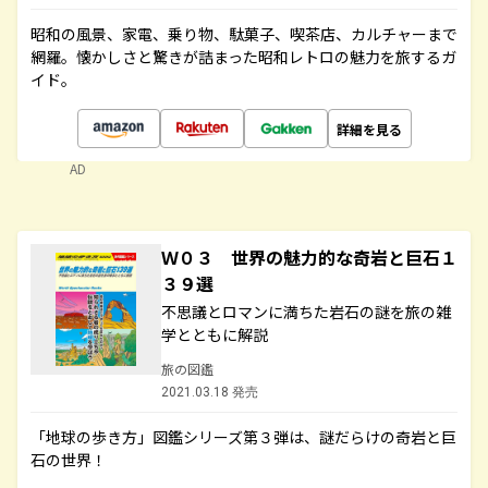
昭和の風景、家電、乗り物、駄菓子、喫茶店、カルチャーまで
網羅。懐かしさと驚きが詰まった昭和レトロの魅力を旅するガ
イド。
詳細を見る
AD
Ｗ０３ 世界の魅力的な奇岩と巨石１
３９選
不思議とロマンに満ちた岩石の謎を旅の雑
学とともに解説
旅の図鑑
2021.03.18 発売
「地球の歩き方」図鑑シリーズ第３弾は、謎だらけの奇岩と巨
石の世界！