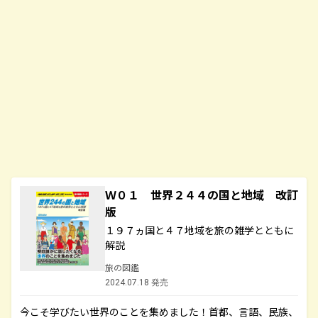
Ｗ０１ 世界２４４の国と地域 改訂
版
１９７ヵ国と４７地域を旅の雑学とともに
解説
旅の図鑑
2024.07.18 発売
今こそ学びたい世界のことを集めました！首都、言語、民族、