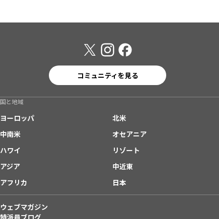
コミュニティを見る
国と地域
ヨーロッパ
北米
中南米
オセアニア
ハワイ
リゾート
アジア
中近東
アフリカ
日本
ウェブマガジン
特派員ブログ