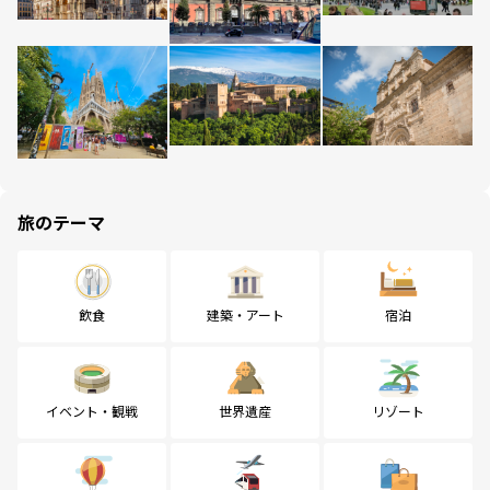
旅のテーマ
飲食
建築・アート
宿泊
イベント・観戦
世界遺産
リゾート