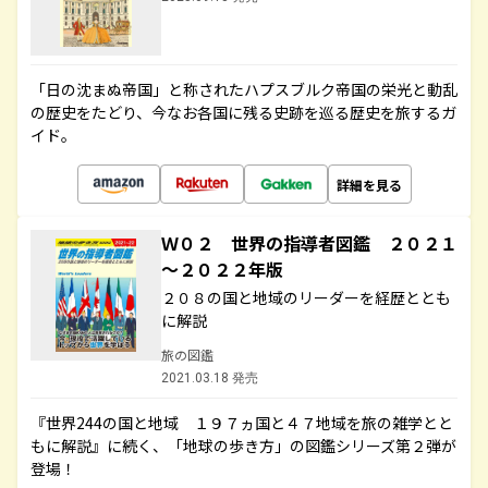
「日の沈まぬ帝国」と称されたハプスブルク帝国の栄光と動乱
の歴史をたどり、今なお各国に残る史跡を巡る歴史を旅するガ
イド。
詳細を見る
Ｗ０２ 世界の指導者図鑑 ２０２１
～２０２２年版
２０８の国と地域のリーダーを経歴ととも
に解説
旅の図鑑
2021.03.18 発売
『世界244の国と地域 １９７ヵ国と４７地域を旅の雑学とと
もに解説』に続く、「地球の歩き方」の図鑑シリーズ第２弾が
登場！