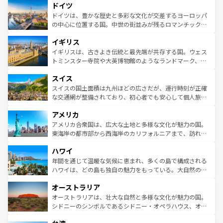
せる。地方によって風土や気候が異なるスペインはその個
ドイツ
で、幅広い魅力が詰まっている。華麗な宮殿、歴史的な大
性で訪れる人を魅了する。 なお、新着のスペイン情報は
コ
聖堂、美しいビーチ、そして豊かな自然が、訪れる者を心
ドイツは、豊かな歴史と多彩な文化が交差するヨーロッパ
ンテンツ一覧
を参照してほしい。
から魅了する。また、フランスは美食の国としても知ら
の中心に位置する国。中世の街並みが残るロマンチック街
れ、フランス料理はユネスコ無形文化遺産にも登録されて
道から、未来を先取りするようなモダンな都市まで多様な
イギリス
いる。シャンパンの発祥地であるランス、プロヴァンスの
顔を持つこの国は、どこを歩いても飽きることがない。ベ
香り高いラベンダー畑など、多彩な楽しみ方が可能だ。さ
ルリンの文化的活気、バイエルン州のアルプスの絶景、そ
イギリスは、古きよき伝統と最先端が共存する国。ウェス
らに、パリ以外の地域にも魅力が溢れており、どの街角に
してライン川沿いのワイン畑といった風景は必見。ビール
トミンスター寺院や大英博物館のようなランドマーク、歴
も豊かな歴史と文化が息づいている。パリ以外の個性あふ
とソーセージを味わいながら地元の人と過ごす楽しい時間
史ある大学都市、美しい丘陵地帯や牧歌的な風景など、エ
れる地方に足を運ぶとそれぞれで全く異なる文化を体験で
スイス
は、お酒好きな人にはぜひ体験してほしい。 なお、新着の
リアごとに異なる魅力がある。また、優雅なアフタヌーン
きるだろう。 なお、新着のフランス情報は
コンテンツ一覧
ドイツ情報は
コンテンツ一覧
を参照してほしい。
ティー、ビール好きにはたまらない英国パブ、サッカー観
スイスの国土面積は九州ほどの広さだが、運行時刻が正確
を参照してほしい。
戦など、本場だからこそできる体験も豊富。イギリスを旅
な交通網が整備されており、初心者でも安心して個人旅行
して楽しみつくそう。 なお、新着のイギリス情報は
コンテ
を楽しめる。日本同様に時刻表どおりの旅が可能だ。中世
アメリカ
ンツ一覧
を参照してほしい。
の建物がそのまま残る町や、スイスならではのユニークな
博物館もあり、アルプス観光だけでなく町歩きも満喫する
アメリカ合衆国は、広大な土地と多様な文化が魅力の国。
ことができる。国民の所得が高いため物価も高いが、旅行
東海岸の都市部から西海岸のカリフォルニアまで、訪れる
者向けの交通パス提供のサービスもあり、うまく活用すれ
場所ごとに異なる風景と体験が待っている。ニューヨーク
ハワイ
ば市内交通費無料で観光を楽しむこともできる。 なお、新
のような巨大都市は、観光、ショッピング、エンターテイ
着のスイス情報は
コンテンツ一覧
を参照してほしい。
ンメントが詰まった刺激的なスポットだ。一方、アメリカ
年間を通じて温暖な気候に恵まれ、多くの島で構成される
西部には大自然が広がり、グランドキャニオンやイエロー
ハワイは、どの島も独自の魅力をもっている。大自然の神
ストーン国立公園といった絶景が堪能できる。さらに、南
秘を感じたいなら、火山が生み出した壮大な景観を誇るハ
オーストラリア
部のニューオーリンズでは、音楽と美食が融合した独特の
ワイ島は見逃せない。また、定番の観光地といえばオアフ
文化が魅力。旅行者はアメリカの各地域で異なる魅力を楽
島だが、静かな自然を求めるならマウイ島やカウアイ島が
オーストラリアは、壮大な自然と多様な文化が魅力の国。
しみながら、その多様性と豊かな歴史を感じることができ
おすすめ。エメラルドグリーンに輝く海をはじめ、豊かな
シドニーのシンボルであるシドニー・オペラハウス、オー
るだろう。車でのロードトリップや列車の旅も、アメリカ
文化や歴史が息づいている。「アロハスピリット」と呼ば
ストラリア東海岸北部に広がる大サンゴ礁地帯グレートバ
ならではの贅沢な旅のスタイルだ。 なお、新着のアメリカ