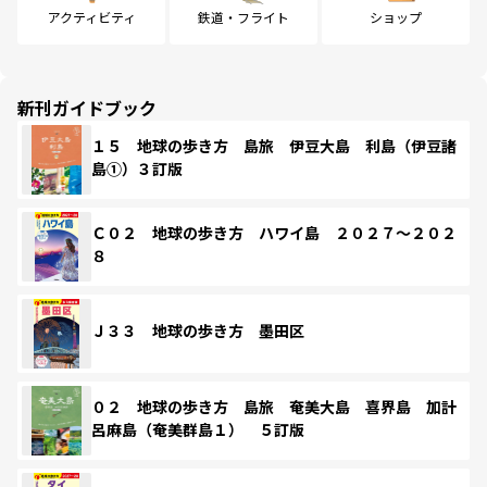
アクティビティ
鉄道・フライト
ショップ
新刊ガイドブック
１５ 地球の歩き方 島旅 伊豆大島 利島（伊豆諸
島①）３訂版
Ｃ０２ 地球の歩き方 ハワイ島 ２０２７～２０２
８
Ｊ３３ 地球の歩き方 墨田区
０２ 地球の歩き方 島旅 奄美大島 喜界島 加計
呂麻島（奄美群島１） ５訂版