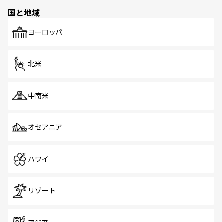
の多様性あふれるカラフルな町は、どこを歩いても新しい
国と地域
発見がある。さらに、治安のよさや充実した公共交通機関
も、旅行者にとっては魅力的なポイント。グルメも豊富
で、ホーカーズは地元の風情を楽しめる外せないスポット
ヨーロッパ
だ。訪れる人を飽きさせないシンガポールで、多様な魅力
を体感しよう。 なお、新着のシンガポール情報は
コンテン
ツ一覧
を参照してほしい。
北米
中南米
オセアニア
ハワイ
リゾート