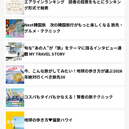
エアラインランキング 読者の投票をもとにランキン
グ形式で発表
Next韓国旅 次の韓国旅行がもっと楽しくなる 旅先・
グルメ・テクニック
旬な“あの人”が「旅」をテーマに語るインタビュー連
載 MY TRAVEL STORY
今、こんな旅がしてみたい！地球の歩き方が選ぶ2026
年絶対行くべき旅先30
コスパもタイパもかなえる！賢者の旅テクニック
地球の歩き方♥偏愛ハワイ