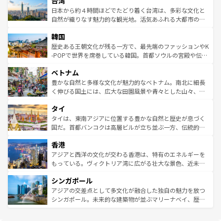
台湾
れるおもてなしの心で訪れる人々を迎えてくれるハワイの
リアリーフや大陸中央部にそびえるウルル（エアーズロッ
情報は
コンテンツ一覧
を参照してほしい。
人々、おいしいローカルフードやハワイアンミュージッ
ク）、タスマニアの美しい原生林やケアンズの熱帯雨林な
日本から約４時間ほどでたどり着く台湾は、多彩な文化と
ク、伝統的なフラダンスなど、すべてがハワイの魅力を彩
ど、見どころがたくさん。また、カフェやワイン、オージ
自然が織りなす魅力的な観光地。活気あふれる大都市の台
っている。訪れるたびに新しい発見と感動が待っているハ
ービーフなどの食文化も豊かで、美味しいものであふれて
北やノスタルジックな町並みが人気な九份（ジォウフェ
ワイを、存分に味わってほしい。 なお、新着のハワイ情報
韓国
いる。アクティビティも充実しており、サーフィンやダイ
ン）、静ひつな山岳地帯である台湾東部など、都市の喧騒
は
コンテンツ一覧
を参照してほしい。
ビング、ハイキングなど、アウトドア好きにはたまらな
と山間の静けさが共存しており、訪れる人に新しい発見と
歴史ある王朝文化が残る一方で、最先端のファッションやK
い。オーストラリアの多彩な魅力を存分に味わいつくそ
驚きをもたらしてくれる。また、奥深い台湾の食文化も魅
-POPで世界を席巻している韓国。首都ソウルの宮殿や伝統
う。 なお、新着のオーストラリア情報は
コンテンツ一覧
を
力で、夜市などの屋台グルメから高級料理、ヘルシーで美
家屋が並ぶエリアでは韓国の歴史と文化に浸ることがで
参照してほしい。
ベトナム
容にもいいと評判のスイーツなど、バラエティ豊かな料理
き、地方に足を延ばせば四季折々の自然美を楽しむことが
が味わえる。 なお、新着の台湾情報は
コンテンツ一覧
を参
できる。そして、キムチや焼肉、絶品のストリートフード
豊かな自然と多様な文化が魅力的なベトナム。南北に細長
照してほしい。
まで、さまざまな韓国料理が待っている。夜には、韓国な
く伸びる国土には、広大な田園風景や青々とした山々、世
らではのナイトライフも堪能できる。あたたかいホスピタ
界遺産に登録された壮大な自然景観が点在し、都市部では
タイ
リティに包まれながら、韓国の多彩な魅力を心ゆくまで味
急速な発展と共に伝統が息づく。ハノイの古い町並みやホ
わってみてほしい。 なお、新着の韓国情報は
コンテンツ一
ーチミン市のフランス統治時代の建物も、独特の雰囲気を
タイは、東南アジアに位置する豊かな自然と歴史が息づく
覧
を参照してほしい。
醸し出している。また、バラエティの豊かさとおいしさで
国だ。首都バンコクは高層ビルが立ち並ぶ一方、伝統的な
世界中の食通を魅了してやまないベトナム料理も魅力のひ
寺院や市場がいたるところに点在し、古きよき文化と現代
香港
とつ。フォーやバインミー、ベトナムコーヒーなどは、ぜ
の活気が交差している。北部ではチェンマイなどの山岳地
ひ現地で味わいたい。どの地域を訪れてもあたたかい人々
帯で自然と触れ合い、南部ではプーケットやクラビの美し
アジアと西洋の文化が交わる香港は、特有のエネルギーを
が旅行者を迎えてくれるので、きっと忘れられない旅にな
いビーチでリゾート気分を楽しむことができる。タイ料理
もっている。ヴィクトリア湾に広がる壮大な景色、近未来
るはずだ。 なお、新着のベトナム情報は
コンテンツ一覧
を
は世界的に有名で、屋台から高級レストランまで味覚を刺
的なアートスポット、そして歴史と現代が融合した町並
参照してほしい。
シンガポール
激する。気候は一年中温暖で、どの季節にも異なる楽しみ
み、どこを訪れても感動するはず。観光スポットが密集し
が待っている。親しみやすいタイの人々、仏教を中心とし
ており、効率よく見どころを回れるのも魅力。息をのむよ
アジアの交差点として多文化が融合した独自の魅力を放つ
た文化、そして多様な観光資源が、訪れる旅人を魅了し続
うな絶景から文化的な体験まで、香港を存分に楽しみ尽く
シンガポール。未来的な建築物が並ぶマリーナベイ、歴史
ける。 なお、新着のタイ情報は
コンテンツ一覧
を参照して
そう。 なお、新着の香港情報は
コンテンツ一覧
を参照して
と伝統を感じられるエスニックタウン、多数の緑豊かな公
ほしい。
ほしい。
園や自然保護区など、自然が調和した近代的な景観と文化