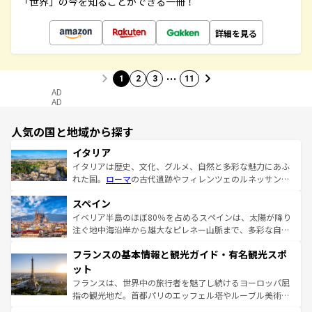
「世界」の今を知ることができる一冊！
詳細を見る
…
1
2
3
11
AD
AD
人気の国と地域から探す
イタリア
イタリアは歴史、文化、グルメ、自然と多彩な魅力にあふ
れた国。
ローマ
の古代遺跡やフィレンツェのルネッサンス
美術、ヴェネツィアの運河など、歴史あるスポットはもち
スペイン
ろん、トスカーナの美しい田園風景やアマルフィ海岸の絶
景など、自然景観も見逃せない。観光の合間には、本場の
イベリア半島のほぼ80％を占めるスペインは、太陽が降り
ピザやパスタなど、絶品のイタリア料理を堪能することも
注ぐ地中海沿岸から雄大なピレネー山脈まで、多彩な自然
できる。朝目覚めてから夜眠るまで、すべての瞬間を楽し
と文化が詰まったヨーロッパ屈指の旅行先だ。多様な地域
フランスの基本情報と観光ガイド・有名観光スポ
ませてくれるイタリアで、忘れられない旅をしてみよう！
文化が根付くこの国では、情熱的なフラメンコ、熱気あふ
なお、新着のイタリア情報は
コンテンツ一覧
を参照してほ
れる闘牛、そして美味しいタパスが生活の一部となってい
ット
しい。
る。首都マドリードの洗練された雰囲気や、バルセロナの
フランスは、世界中の旅行者を魅了し続けるヨーロッパ屈
アートに溢れた街角から、地方では古代ローマ遺跡や中世
指の観光地だ。首都パリのエッフェル塔やルーブル美術館
の城塞都市、穏やかなビーチリゾートまで多彩な表情を見
といった象徴的なスポットから、田舎町の古風な美しさま