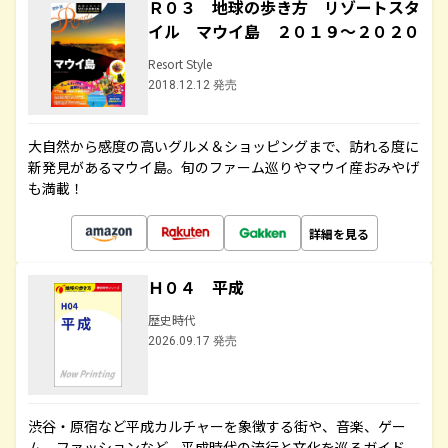
Ｒ０３ 地球の歩き方 リゾートスタ
イル マウイ島 ２０１９～２０２０
Resort Style
2018.12.12 発売
大自然から感度の高いグルメ＆ショッピングまで、訪れる度に
新発見があるマウイ島。旬のファーム巡りやマウイ産おみやげ
も満載！
詳細を見る
Ｈ０４ 平成
歴史時代
2026.09.17 発売
渋谷・原宿など平成カルチャーを象徴する街や、音楽、ゲー
ム、ファッションなど、平成時代の流行と文化を巡るガイド。