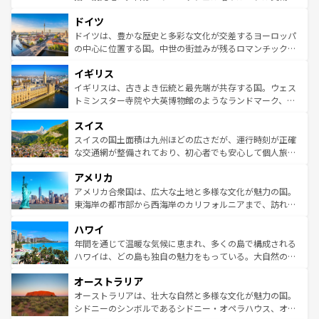
の城塞都市、穏やかなビーチリゾートまで多彩な表情を見
といった象徴的なスポットから、田舎町の古風な美しさま
せる。地方によって風土や気候が異なるスペインはその個
ドイツ
で、幅広い魅力が詰まっている。華麗な宮殿、歴史的な大
性で訪れる人を魅了する。 なお、新着のスペイン情報は
コ
聖堂、美しいビーチ、そして豊かな自然が、訪れる者を心
ドイツは、豊かな歴史と多彩な文化が交差するヨーロッパ
ンテンツ一覧
を参照してほしい。
から魅了する。また、フランスは美食の国としても知ら
の中心に位置する国。中世の街並みが残るロマンチック街
れ、フランス料理はユネスコ無形文化遺産にも登録されて
道から、未来を先取りするようなモダンな都市まで多様な
イギリス
いる。シャンパンの発祥地であるランス、プロヴァンスの
顔を持つこの国は、どこを歩いても飽きることがない。ベ
香り高いラベンダー畑など、多彩な楽しみ方が可能だ。さ
ルリンの文化的活気、バイエルン州のアルプスの絶景、そ
イギリスは、古きよき伝統と最先端が共存する国。ウェス
らに、パリ以外の地域にも魅力が溢れており、どの街角に
してライン川沿いのワイン畑といった風景は必見。ビール
トミンスター寺院や大英博物館のようなランドマーク、歴
も豊かな歴史と文化が息づいている。パリ以外の個性あふ
とソーセージを味わいながら地元の人と過ごす楽しい時間
史ある大学都市、美しい丘陵地帯や牧歌的な風景など、エ
れる地方に足を運ぶとそれぞれで全く異なる文化を体験で
スイス
は、お酒好きな人にはぜひ体験してほしい。 なお、新着の
リアごとに異なる魅力がある。また、優雅なアフタヌーン
きるだろう。 なお、新着のフランス情報は
コンテンツ一覧
ドイツ情報は
コンテンツ一覧
を参照してほしい。
ティー、ビール好きにはたまらない英国パブ、サッカー観
スイスの国土面積は九州ほどの広さだが、運行時刻が正確
を参照してほしい。
戦など、本場だからこそできる体験も豊富。イギリスを旅
な交通網が整備されており、初心者でも安心して個人旅行
して楽しみつくそう。 なお、新着のイギリス情報は
コンテ
を楽しめる。日本同様に時刻表どおりの旅が可能だ。中世
アメリカ
ンツ一覧
を参照してほしい。
の建物がそのまま残る町や、スイスならではのユニークな
博物館もあり、アルプス観光だけでなく町歩きも満喫する
アメリカ合衆国は、広大な土地と多様な文化が魅力の国。
ことができる。国民の所得が高いため物価も高いが、旅行
東海岸の都市部から西海岸のカリフォルニアまで、訪れる
者向けの交通パス提供のサービスもあり、うまく活用すれ
場所ごとに異なる風景と体験が待っている。ニューヨーク
ハワイ
ば市内交通費無料で観光を楽しむこともできる。 なお、新
のような巨大都市は、観光、ショッピング、エンターテイ
着のスイス情報は
コンテンツ一覧
を参照してほしい。
ンメントが詰まった刺激的なスポットだ。一方、アメリカ
年間を通じて温暖な気候に恵まれ、多くの島で構成される
西部には大自然が広がり、グランドキャニオンやイエロー
ハワイは、どの島も独自の魅力をもっている。大自然の神
ストーン国立公園といった絶景が堪能できる。さらに、南
秘を感じたいなら、火山が生み出した壮大な景観を誇るハ
オーストラリア
部のニューオーリンズでは、音楽と美食が融合した独特の
ワイ島は見逃せない。また、定番の観光地といえばオアフ
文化が魅力。旅行者はアメリカの各地域で異なる魅力を楽
島だが、静かな自然を求めるならマウイ島やカウアイ島が
オーストラリアは、壮大な自然と多様な文化が魅力の国。
しみながら、その多様性と豊かな歴史を感じることができ
おすすめ。エメラルドグリーンに輝く海をはじめ、豊かな
シドニーのシンボルであるシドニー・オペラハウス、オー