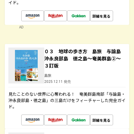
イド。
詳細を見る
AD
０３ 地球の歩き方 島旅 与論島
沖永良部島 徳之島～奄美群島②～
３訂版
島旅
2025.12.11 発売
見たことのない世界に心奪われる！ 奄美群島南部「与論島・
沖永良部島・徳之島」の三島だけをフィーチャーした完全ガイ
ド。
詳細を見る