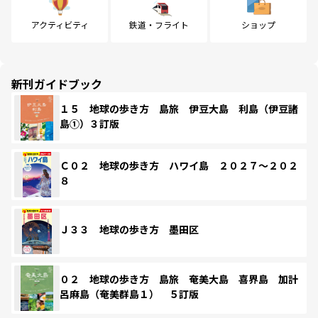
アクティビティ
鉄道・フライト
ショップ
新刊ガイドブック
１５ 地球の歩き方 島旅 伊豆大島 利島（伊豆諸
島①）３訂版
Ｃ０２ 地球の歩き方 ハワイ島 ２０２７～２０２
８
Ｊ３３ 地球の歩き方 墨田区
０２ 地球の歩き方 島旅 奄美大島 喜界島 加計
呂麻島（奄美群島１） ５訂版