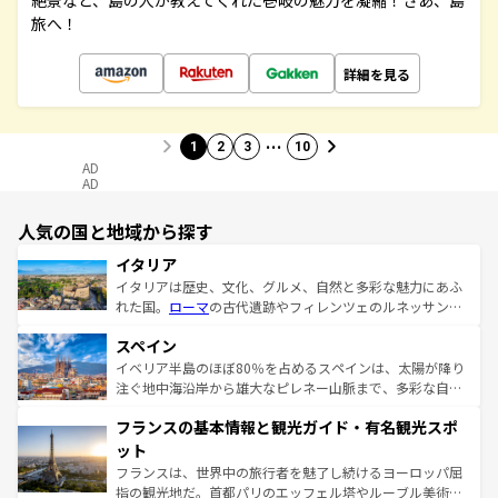
絶景など、島の人が教えてくれた壱岐の魅力を凝縮！さあ、島
旅へ！
詳細を見る
…
1
2
3
10
AD
AD
人気の国と地域から探す
イタリア
イタリアは歴史、文化、グルメ、自然と多彩な魅力にあふ
れた国。
ローマ
の古代遺跡やフィレンツェのルネッサンス
美術、ヴェネツィアの運河など、歴史あるスポットはもち
スペイン
ろん、トスカーナの美しい田園風景やアマルフィ海岸の絶
景など、自然景観も見逃せない。観光の合間には、本場の
イベリア半島のほぼ80％を占めるスペインは、太陽が降り
ピザやパスタなど、絶品のイタリア料理を堪能することも
注ぐ地中海沿岸から雄大なピレネー山脈まで、多彩な自然
できる。朝目覚めてから夜眠るまで、すべての瞬間を楽し
と文化が詰まったヨーロッパ屈指の旅行先だ。多様な地域
フランスの基本情報と観光ガイド・有名観光スポ
ませてくれるイタリアで、忘れられない旅をしてみよう！
文化が根付くこの国では、情熱的なフラメンコ、熱気あふ
なお、新着のイタリア情報は
コンテンツ一覧
を参照してほ
れる闘牛、そして美味しいタパスが生活の一部となってい
ット
しい。
る。首都マドリードの洗練された雰囲気や、バルセロナの
フランスは、世界中の旅行者を魅了し続けるヨーロッパ屈
アートに溢れた街角から、地方では古代ローマ遺跡や中世
指の観光地だ。首都パリのエッフェル塔やルーブル美術館