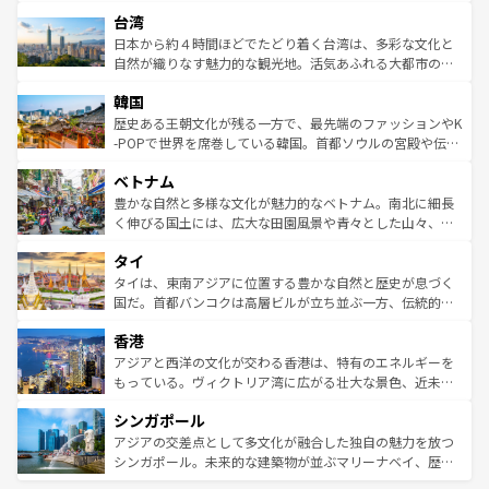
るだろう。車でのロードトリップや列車の旅も、アメリカ
文化や歴史が息づいている。「アロハスピリット」と呼ば
ストラリア東海岸北部に広がる大サンゴ礁地帯グレートバ
ならではの贅沢な旅のスタイルだ。 なお、新着のアメリカ
台湾
れるおもてなしの心で訪れる人々を迎えてくれるハワイの
リアリーフや大陸中央部にそびえるウルル（エアーズロッ
情報は
コンテンツ一覧
を参照してほしい。
人々、おいしいローカルフードやハワイアンミュージッ
ク）、タスマニアの美しい原生林やケアンズの熱帯雨林な
日本から約４時間ほどでたどり着く台湾は、多彩な文化と
ク、伝統的なフラダンスなど、すべてがハワイの魅力を彩
ど、見どころがたくさん。また、カフェやワイン、オージ
自然が織りなす魅力的な観光地。活気あふれる大都市の台
っている。訪れるたびに新しい発見と感動が待っているハ
ービーフなどの食文化も豊かで、美味しいものであふれて
北やノスタルジックな町並みが人気な九份（ジォウフェ
ワイを、存分に味わってほしい。 なお、新着のハワイ情報
韓国
いる。アクティビティも充実しており、サーフィンやダイ
ン）、静ひつな山岳地帯である台湾東部など、都市の喧騒
は
コンテンツ一覧
を参照してほしい。
ビング、ハイキングなど、アウトドア好きにはたまらな
と山間の静けさが共存しており、訪れる人に新しい発見と
歴史ある王朝文化が残る一方で、最先端のファッションやK
い。オーストラリアの多彩な魅力を存分に味わいつくそ
驚きをもたらしてくれる。また、奥深い台湾の食文化も魅
-POPで世界を席巻している韓国。首都ソウルの宮殿や伝統
う。 なお、新着のオーストラリア情報は
コンテンツ一覧
を
力で、夜市などの屋台グルメから高級料理、ヘルシーで美
家屋が並ぶエリアでは韓国の歴史と文化に浸ることがで
参照してほしい。
ベトナム
容にもいいと評判のスイーツなど、バラエティ豊かな料理
き、地方に足を延ばせば四季折々の自然美を楽しむことが
が味わえる。 なお、新着の台湾情報は
コンテンツ一覧
を参
できる。そして、キムチや焼肉、絶品のストリートフード
豊かな自然と多様な文化が魅力的なベトナム。南北に細長
照してほしい。
まで、さまざまな韓国料理が待っている。夜には、韓国な
く伸びる国土には、広大な田園風景や青々とした山々、世
らではのナイトライフも堪能できる。あたたかいホスピタ
界遺産に登録された壮大な自然景観が点在し、都市部では
タイ
リティに包まれながら、韓国の多彩な魅力を心ゆくまで味
急速な発展と共に伝統が息づく。ハノイの古い町並みやホ
わってみてほしい。 なお、新着の韓国情報は
コンテンツ一
ーチミン市のフランス統治時代の建物も、独特の雰囲気を
タイは、東南アジアに位置する豊かな自然と歴史が息づく
覧
を参照してほしい。
醸し出している。また、バラエティの豊かさとおいしさで
国だ。首都バンコクは高層ビルが立ち並ぶ一方、伝統的な
世界中の食通を魅了してやまないベトナム料理も魅力のひ
寺院や市場がいたるところに点在し、古きよき文化と現代
香港
とつ。フォーやバインミー、ベトナムコーヒーなどは、ぜ
の活気が交差している。北部ではチェンマイなどの山岳地
ひ現地で味わいたい。どの地域を訪れてもあたたかい人々
帯で自然と触れ合い、南部ではプーケットやクラビの美し
アジアと西洋の文化が交わる香港は、特有のエネルギーを
が旅行者を迎えてくれるので、きっと忘れられない旅にな
いビーチでリゾート気分を楽しむことができる。タイ料理
もっている。ヴィクトリア湾に広がる壮大な景色、近未来
るはずだ。 なお、新着のベトナム情報は
コンテンツ一覧
を
は世界的に有名で、屋台から高級レストランまで味覚を刺
的なアートスポット、そして歴史と現代が融合した町並
参照してほしい。
シンガポール
激する。気候は一年中温暖で、どの季節にも異なる楽しみ
み、どこを訪れても感動するはず。観光スポットが密集し
が待っている。親しみやすいタイの人々、仏教を中心とし
ており、効率よく見どころを回れるのも魅力。息をのむよ
アジアの交差点として多文化が融合した独自の魅力を放つ
た文化、そして多様な観光資源が、訪れる旅人を魅了し続
うな絶景から文化的な体験まで、香港を存分に楽しみ尽く
シンガポール。未来的な建築物が並ぶマリーナベイ、歴史
ける。 なお、新着のタイ情報は
コンテンツ一覧
を参照して
そう。 なお、新着の香港情報は
コンテンツ一覧
を参照して
と伝統を感じられるエスニックタウン、多数の緑豊かな公