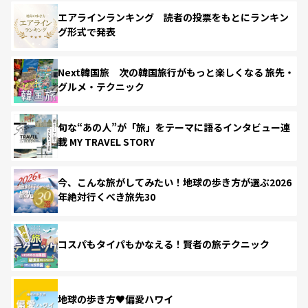
エアラインランキング 読者の投票をもとにランキン
グ形式で発表
Next韓国旅 次の韓国旅行がもっと楽しくなる 旅先・
グルメ・テクニック
旬な“あの人”が「旅」をテーマに語るインタビュー連
載 MY TRAVEL STORY
今、こんな旅がしてみたい！地球の歩き方が選ぶ2026
年絶対行くべき旅先30
コスパもタイパもかなえる！賢者の旅テクニック
地球の歩き方♥偏愛ハワイ