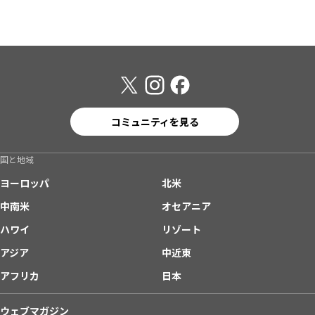
コミュニティを見る
国と地域
ヨーロッパ
北米
中南米
オセアニア
ハワイ
リゾート
アジア
中近東
アフリカ
日本
ウェブマガジン