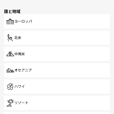
ほしい。
ほしい。
園や自然保護区など、自然が調和した近代的な景観と文化
の多様性あふれるカラフルな町は、どこを歩いても新しい
国と地域
発見がある。さらに、治安のよさや充実した公共交通機関
も、旅行者にとっては魅力的なポイント。グルメも豊富
で、ホーカーズは地元の風情を楽しめる外せないスポット
ヨーロッパ
だ。訪れる人を飽きさせないシンガポールで、多様な魅力
を体感しよう。 なお、新着のシンガポール情報は
コンテン
ツ一覧
を参照してほしい。
北米
中南米
オセアニア
ハワイ
リゾート