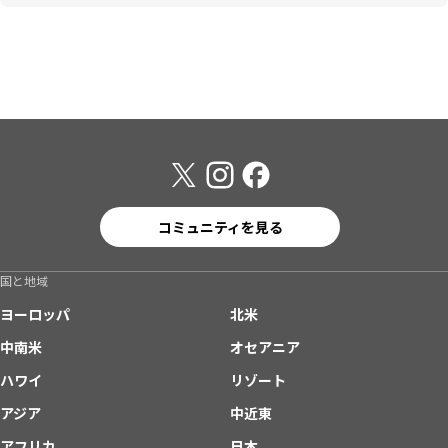
コミュニティを見る
国と地域
ヨーロッパ
北米
中南米
オセアニア
ハワイ
リゾート
アジア
中近東
アフリカ
日本