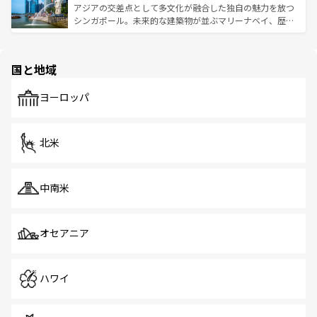
が待っている。親しみやすいタイの人々、仏教を中心とし
ており、効率よく見どころを回れるのも魅力。息をのむよ
アジアの交差点として多文化が融合した独自の魅力を放つ
た文化、そして多様な観光資源が、訪れる旅人を魅了し続
うな絶景から文化的な体験まで、香港を存分に楽しみ尽く
シンガポール。未来的な建築物が並ぶマリーナベイ、歴史
ける。 なお、新着のタイ情報は
コンテンツ一覧
を参照して
そう。 なお、新着の香港情報は
コンテンツ一覧
を参照して
と伝統を感じられるエスニックタウン、多数の緑豊かな公
ほしい。
ほしい。
園や自然保護区など、自然が調和した近代的な景観と文化
の多様性あふれるカラフルな町は、どこを歩いても新しい
国と地域
発見がある。さらに、治安のよさや充実した公共交通機関
も、旅行者にとっては魅力的なポイント。グルメも豊富
で、ホーカーズは地元の風情を楽しめる外せないスポット
ヨーロッパ
だ。訪れる人を飽きさせないシンガポールで、多様な魅力
を体感しよう。 なお、新着のシンガポール情報は
コンテン
ツ一覧
を参照してほしい。
北米
中南米
オセアニア
ハワイ