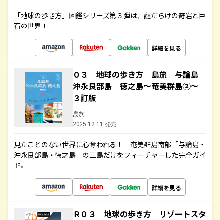
「地球の歩き方」図鑑シリーズ第３弾は、謎だらけの奇岩と巨
石の世界！
詳細を見る
０３ 地球の歩き方 島旅 与論島
沖永良部島 徳之島～奄美群島②～
３訂版
島旅
2025.12.11 発売
見たことのない世界に心奪われる！ 奄美群島南部「与論島・
沖永良部島・徳之島」の三島だけをフィーチャーした完全ガイ
ド。
詳細を見る
Ｒ０３ 地球の歩き方 リゾートスタ