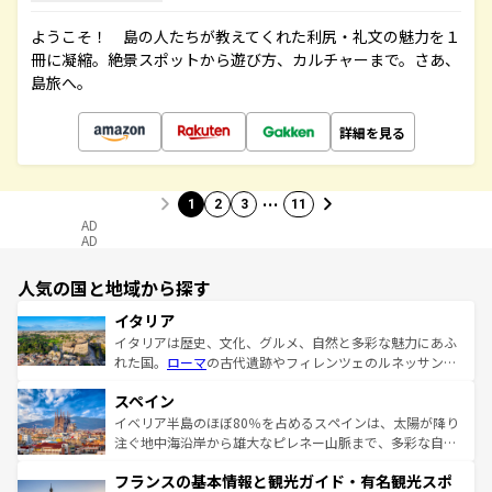
ようこそ！ 島の人たちが教えてくれた利尻・礼文の魅力を１
冊に凝縮。絶景スポットから遊び方、カルチャーまで。さあ、
島旅へ。
詳細を見る
…
1
2
3
11
AD
AD
人気の国と地域から探す
イタリア
イタリアは歴史、文化、グルメ、自然と多彩な魅力にあふ
れた国。
ローマ
の古代遺跡やフィレンツェのルネッサンス
美術、ヴェネツィアの運河など、歴史あるスポットはもち
スペイン
ろん、トスカーナの美しい田園風景やアマルフィ海岸の絶
景など、自然景観も見逃せない。観光の合間には、本場の
イベリア半島のほぼ80％を占めるスペインは、太陽が降り
ピザやパスタなど、絶品のイタリア料理を堪能することも
注ぐ地中海沿岸から雄大なピレネー山脈まで、多彩な自然
できる。朝目覚めてから夜眠るまで、すべての瞬間を楽し
と文化が詰まったヨーロッパ屈指の旅行先だ。多様な地域
フランスの基本情報と観光ガイド・有名観光スポ
ませてくれるイタリアで、忘れられない旅をしてみよう！
文化が根付くこの国では、情熱的なフラメンコ、熱気あふ