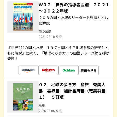
Ｗ０２ 世界の指導者図鑑 ２０２１
～２０２２年版
２０８の国と地域のリーダーを経歴ととも
に解説
旅の図鑑
2021.03.18 発売
『世界244の国と地域 １９７ヵ国と４７地域を旅の雑学とと
もに解説』に続く、「地球の歩き方」の図鑑シリーズ第２弾が
登場！
詳細を見る
０２ 地球の歩き方 島旅 奄美大
島 喜界島 加計呂麻島（奄美群島
１） ５訂版
島旅
2026.08.06 発売