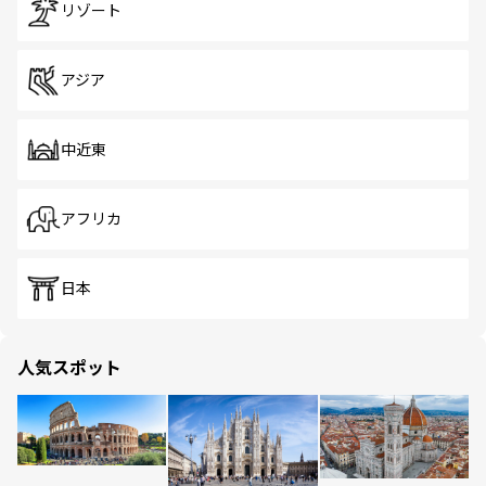
リゾート
アジア
中近東
アフリカ
日本
人気スポット