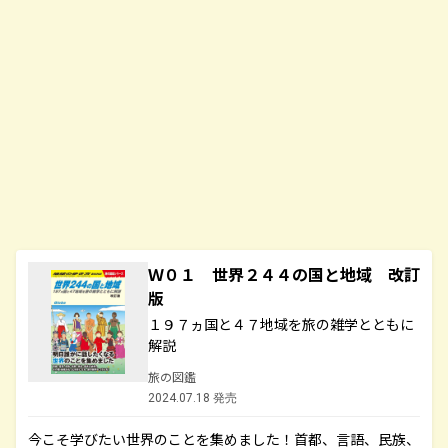
Ｗ０１ 世界２４４の国と地域 改訂
版
１９７ヵ国と４７地域を旅の雑学とともに
解説
旅の図鑑
2024.07.18 発売
今こそ学びたい世界のことを集めました！首都、言語、民族、