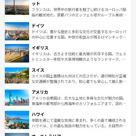
なお、新着のイタリア情報は
コンテンツ一覧
を参照してほ
れる闘牛、そして美味しいタパスが生活の一部となってい
ット
しい。
る。首都マドリードの洗練された雰囲気や、バルセロナの
フランスは、世界中の旅行者を魅了し続けるヨーロッパ屈
アートに溢れた街角から、地方では古代ローマ遺跡や中世
指の観光地だ。首都パリのエッフェル塔やルーブル美術館
の城塞都市、穏やかなビーチリゾートまで多彩な表情を見
といった象徴的なスポットから、田舎町の古風な美しさま
せる。地方によって風土や気候が異なるスペインはその個
ドイツ
で、幅広い魅力が詰まっている。華麗な宮殿、歴史的な大
性で訪れる人を魅了する。 なお、新着のスペイン情報は
コ
聖堂、美しいビーチ、そして豊かな自然が、訪れる者を心
ドイツは、豊かな歴史と多彩な文化が交差するヨーロッパ
ンテンツ一覧
を参照してほしい。
から魅了する。また、フランスは美食の国としても知ら
の中心に位置する国。中世の街並みが残るロマンチック街
れ、フランス料理はユネスコ無形文化遺産にも登録されて
道から、未来を先取りするようなモダンな都市まで多様な
イギリス
いる。シャンパンの発祥地であるランス、プロヴァンスの
顔を持つこの国は、どこを歩いても飽きることがない。ベ
香り高いラベンダー畑など、多彩な楽しみ方が可能だ。さ
ルリンの文化的活気、バイエルン州のアルプスの絶景、そ
イギリスは、古きよき伝統と最先端が共存する国。ウェス
らに、パリ以外の地域にも魅力が溢れており、どの街角に
してライン川沿いのワイン畑といった風景は必見。ビール
トミンスター寺院や大英博物館のようなランドマーク、歴
も豊かな歴史と文化が息づいている。パリ以外の個性あふ
とソーセージを味わいながら地元の人と過ごす楽しい時間
史ある大学都市、美しい丘陵地帯や牧歌的な風景など、エ
れる地方に足を運ぶとそれぞれで全く異なる文化を体験で
スイス
は、お酒好きな人にはぜひ体験してほしい。 なお、新着の
リアごとに異なる魅力がある。また、優雅なアフタヌーン
きるだろう。 なお、新着のフランス情報は
コンテンツ一覧
ドイツ情報は
コンテンツ一覧
を参照してほしい。
ティー、ビール好きにはたまらない英国パブ、サッカー観
スイスの国土面積は九州ほどの広さだが、運行時刻が正確
を参照してほしい。
戦など、本場だからこそできる体験も豊富。イギリスを旅
な交通網が整備されており、初心者でも安心して個人旅行
して楽しみつくそう。 なお、新着のイギリス情報は
コンテ
を楽しめる。日本同様に時刻表どおりの旅が可能だ。中世
アメリカ
ンツ一覧
を参照してほしい。
の建物がそのまま残る町や、スイスならではのユニークな
博物館もあり、アルプス観光だけでなく町歩きも満喫する
アメリカ合衆国は、広大な土地と多様な文化が魅力の国。
ことができる。国民の所得が高いため物価も高いが、旅行
東海岸の都市部から西海岸のカリフォルニアまで、訪れる
者向けの交通パス提供のサービスもあり、うまく活用すれ
場所ごとに異なる風景と体験が待っている。ニューヨーク
ハワイ
ば市内交通費無料で観光を楽しむこともできる。 なお、新
のような巨大都市は、観光、ショッピング、エンターテイ
着のスイス情報は
コンテンツ一覧
を参照してほしい。
ンメントが詰まった刺激的なスポットだ。一方、アメリカ
年間を通じて温暖な気候に恵まれ、多くの島で構成される
西部には大自然が広がり、グランドキャニオンやイエロー
ハワイは、どの島も独自の魅力をもっている。大自然の神
ストーン国立公園といった絶景が堪能できる。さらに、南
秘を感じたいなら、火山が生み出した壮大な景観を誇るハ