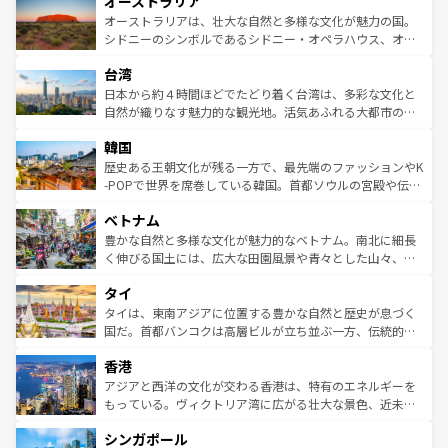
オーストラリア
部のニューオーリンズでは、音楽と美食が融合した独特の
ワイ島は見逃せない。また、定番の観光地といえばオアフ
文化が魅力。旅行者はアメリカの各地域で異なる魅力を楽
島だが、静かな自然を求めるならマウイ島やカウアイ島が
オーストラリアは、壮大な自然と多様な文化が魅力の国。
しみながら、その多様性と豊かな歴史を感じることができ
おすすめ。エメラルドグリーンに輝く海をはじめ、豊かな
シドニーのシンボルであるシドニー・オペラハウス、オー
るだろう。車でのロードトリップや列車の旅も、アメリカ
文化や歴史が息づいている。「アロハスピリット」と呼ば
ストラリア東海岸北部に広がる大サンゴ礁地帯グレートバ
ならではの贅沢な旅のスタイルだ。 なお、新着のアメリカ
台湾
れるおもてなしの心で訪れる人々を迎えてくれるハワイの
リアリーフや大陸中央部にそびえるウルル（エアーズロッ
情報は
コンテンツ一覧
を参照してほしい。
人々、おいしいローカルフードやハワイアンミュージッ
ク）、タスマニアの美しい原生林やケアンズの熱帯雨林な
日本から約４時間ほどでたどり着く台湾は、多彩な文化と
ク、伝統的なフラダンスなど、すべてがハワイの魅力を彩
ど、見どころがたくさん。また、カフェやワイン、オージ
自然が織りなす魅力的な観光地。活気あふれる大都市の台
っている。訪れるたびに新しい発見と感動が待っているハ
ービーフなどの食文化も豊かで、美味しいものであふれて
北やノスタルジックな町並みが人気な九份（ジォウフェ
ワイを、存分に味わってほしい。 なお、新着のハワイ情報
韓国
いる。アクティビティも充実しており、サーフィンやダイ
ン）、静ひつな山岳地帯である台湾東部など、都市の喧騒
は
コンテンツ一覧
を参照してほしい。
ビング、ハイキングなど、アウトドア好きにはたまらな
と山間の静けさが共存しており、訪れる人に新しい発見と
歴史ある王朝文化が残る一方で、最先端のファッションやK
い。オーストラリアの多彩な魅力を存分に味わいつくそ
驚きをもたらしてくれる。また、奥深い台湾の食文化も魅
-POPで世界を席巻している韓国。首都ソウルの宮殿や伝統
う。 なお、新着のオーストラリア情報は
コンテンツ一覧
を
力で、夜市などの屋台グルメから高級料理、ヘルシーで美
家屋が並ぶエリアでは韓国の歴史と文化に浸ることがで
参照してほしい。
ベトナム
容にもいいと評判のスイーツなど、バラエティ豊かな料理
き、地方に足を延ばせば四季折々の自然美を楽しむことが
が味わえる。 なお、新着の台湾情報は
コンテンツ一覧
を参
できる。そして、キムチや焼肉、絶品のストリートフード
豊かな自然と多様な文化が魅力的なベトナム。南北に細長
照してほしい。
まで、さまざまな韓国料理が待っている。夜には、韓国な
く伸びる国土には、広大な田園風景や青々とした山々、世
らではのナイトライフも堪能できる。あたたかいホスピタ
界遺産に登録された壮大な自然景観が点在し、都市部では
タイ
リティに包まれながら、韓国の多彩な魅力を心ゆくまで味
急速な発展と共に伝統が息づく。ハノイの古い町並みやホ
わってみてほしい。 なお、新着の韓国情報は
コンテンツ一
ーチミン市のフランス統治時代の建物も、独特の雰囲気を
タイは、東南アジアに位置する豊かな自然と歴史が息づく
覧
を参照してほしい。
醸し出している。また、バラエティの豊かさとおいしさで
国だ。首都バンコクは高層ビルが立ち並ぶ一方、伝統的な
世界中の食通を魅了してやまないベトナム料理も魅力のひ
寺院や市場がいたるところに点在し、古きよき文化と現代
香港
とつ。フォーやバインミー、ベトナムコーヒーなどは、ぜ
の活気が交差している。北部ではチェンマイなどの山岳地
ひ現地で味わいたい。どの地域を訪れてもあたたかい人々
帯で自然と触れ合い、南部ではプーケットやクラビの美し
アジアと西洋の文化が交わる香港は、特有のエネルギーを
が旅行者を迎えてくれるので、きっと忘れられない旅にな
いビーチでリゾート気分を楽しむことができる。タイ料理
もっている。ヴィクトリア湾に広がる壮大な景色、近未来
るはずだ。 なお、新着のベトナム情報は
コンテンツ一覧
を
は世界的に有名で、屋台から高級レストランまで味覚を刺
的なアートスポット、そして歴史と現代が融合した町並
参照してほしい。
シンガポール
激する。気候は一年中温暖で、どの季節にも異なる楽しみ
み、どこを訪れても感動するはず。観光スポットが密集し