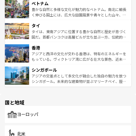
参照してほしい。
ベトナム
容にもいいと評判のスイーツなど、バラエティ豊かな料理
き、地方に足を延ばせば四季折々の自然美を楽しむことが
が味わえる。 なお、新着の台湾情報は
コンテンツ一覧
を参
できる。そして、キムチや焼肉、絶品のストリートフード
豊かな自然と多様な文化が魅力的なベトナム。南北に細長
照してほしい。
まで、さまざまな韓国料理が待っている。夜には、韓国な
く伸びる国土には、広大な田園風景や青々とした山々、世
らではのナイトライフも堪能できる。あたたかいホスピタ
界遺産に登録された壮大な自然景観が点在し、都市部では
タイ
リティに包まれながら、韓国の多彩な魅力を心ゆくまで味
急速な発展と共に伝統が息づく。ハノイの古い町並みやホ
わってみてほしい。 なお、新着の韓国情報は
コンテンツ一
ーチミン市のフランス統治時代の建物も、独特の雰囲気を
タイは、東南アジアに位置する豊かな自然と歴史が息づく
覧
を参照してほしい。
醸し出している。また、バラエティの豊かさとおいしさで
国だ。首都バンコクは高層ビルが立ち並ぶ一方、伝統的な
世界中の食通を魅了してやまないベトナム料理も魅力のひ
寺院や市場がいたるところに点在し、古きよき文化と現代
香港
とつ。フォーやバインミー、ベトナムコーヒーなどは、ぜ
の活気が交差している。北部ではチェンマイなどの山岳地
ひ現地で味わいたい。どの地域を訪れてもあたたかい人々
帯で自然と触れ合い、南部ではプーケットやクラビの美し
アジアと西洋の文化が交わる香港は、特有のエネルギーを
が旅行者を迎えてくれるので、きっと忘れられない旅にな
いビーチでリゾート気分を楽しむことができる。タイ料理
もっている。ヴィクトリア湾に広がる壮大な景色、近未来
るはずだ。 なお、新着のベトナム情報は
コンテンツ一覧
を
は世界的に有名で、屋台から高級レストランまで味覚を刺
的なアートスポット、そして歴史と現代が融合した町並
参照してほしい。
シンガポール
激する。気候は一年中温暖で、どの季節にも異なる楽しみ
み、どこを訪れても感動するはず。観光スポットが密集し
が待っている。親しみやすいタイの人々、仏教を中心とし
ており、効率よく見どころを回れるのも魅力。息をのむよ
アジアの交差点として多文化が融合した独自の魅力を放つ
た文化、そして多様な観光資源が、訪れる旅人を魅了し続
うな絶景から文化的な体験まで、香港を存分に楽しみ尽く
シンガポール。未来的な建築物が並ぶマリーナベイ、歴史
ける。 なお、新着のタイ情報は
コンテンツ一覧
を参照して
そう。 なお、新着の香港情報は
コンテンツ一覧
を参照して
と伝統を感じられるエスニックタウン、多数の緑豊かな公
ほしい。
ほしい。
園や自然保護区など、自然が調和した近代的な景観と文化
の多様性あふれるカラフルな町は、どこを歩いても新しい
国と地域
発見がある。さらに、治安のよさや充実した公共交通機関
も、旅行者にとっては魅力的なポイント。グルメも豊富
で、ホーカーズは地元の風情を楽しめる外せないスポット
ヨーロッパ
だ。訪れる人を飽きさせないシンガポールで、多様な魅力
を体感しよう。 なお、新着のシンガポール情報は
コンテン
ツ一覧
を参照してほしい。
北米