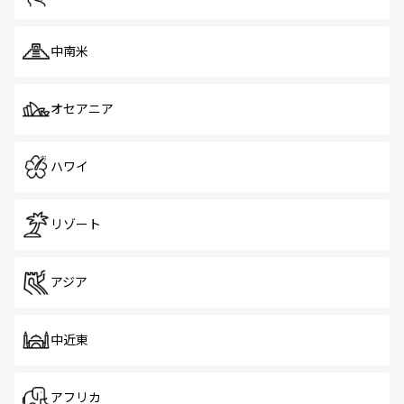
中南米
オセアニア
ハワイ
リゾート
アジア
中近東
アフリカ