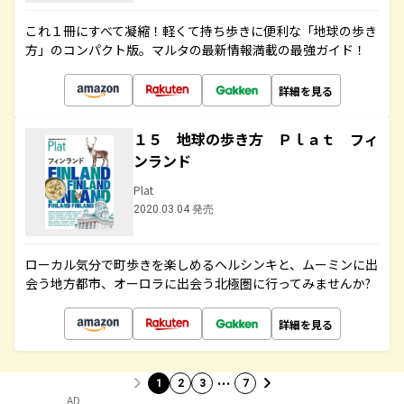
これ１冊にすべて凝縮！軽くて持ち歩きに便利な「地球の歩き
方」のコンパクト版。マルタの最新情報満載の最強ガイド！
詳細を見る
１５ 地球の歩き方 Ｐｌａｔ フィ
ンランド
Plat
2020.03.04 発売
ローカル気分で町歩きを楽しめるヘルシンキと、ムーミンに出
会う地方都市、オーロラに出会う北極圏に行ってみませんか?
詳細を見る
…
1
2
3
7
AD