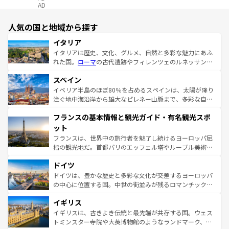
AD
人気の国と地域から探す
イタリア
イタリアは歴史、文化、グルメ、自然と多彩な魅力にあふ
れた国。
ローマ
の古代遺跡やフィレンツェのルネッサンス
美術、ヴェネツィアの運河など、歴史あるスポットはもち
スペイン
ろん、トスカーナの美しい田園風景やアマルフィ海岸の絶
景など、自然景観も見逃せない。観光の合間には、本場の
イベリア半島のほぼ80％を占めるスペインは、太陽が降り
ピザやパスタなど、絶品のイタリア料理を堪能することも
注ぐ地中海沿岸から雄大なピレネー山脈まで、多彩な自然
できる。朝目覚めてから夜眠るまで、すべての瞬間を楽し
と文化が詰まったヨーロッパ屈指の旅行先だ。多様な地域
フランスの基本情報と観光ガイド・有名観光スポ
ませてくれるイタリアで、忘れられない旅をしてみよう！
文化が根付くこの国では、情熱的なフラメンコ、熱気あふ
なお、新着のイタリア情報は
コンテンツ一覧
を参照してほ
れる闘牛、そして美味しいタパスが生活の一部となってい
ット
しい。
る。首都マドリードの洗練された雰囲気や、バルセロナの
フランスは、世界中の旅行者を魅了し続けるヨーロッパ屈
アートに溢れた街角から、地方では古代ローマ遺跡や中世
指の観光地だ。首都パリのエッフェル塔やルーブル美術館
の城塞都市、穏やかなビーチリゾートまで多彩な表情を見
といった象徴的なスポットから、田舎町の古風な美しさま
せる。地方によって風土や気候が異なるスペインはその個
ドイツ
で、幅広い魅力が詰まっている。華麗な宮殿、歴史的な大
性で訪れる人を魅了する。 なお、新着のスペイン情報は
コ
聖堂、美しいビーチ、そして豊かな自然が、訪れる者を心
ドイツは、豊かな歴史と多彩な文化が交差するヨーロッパ
ンテンツ一覧
を参照してほしい。
から魅了する。また、フランスは美食の国としても知ら
の中心に位置する国。中世の街並みが残るロマンチック街
れ、フランス料理はユネスコ無形文化遺産にも登録されて
道から、未来を先取りするようなモダンな都市まで多様な
イギリス
いる。シャンパンの発祥地であるランス、プロヴァンスの
顔を持つこの国は、どこを歩いても飽きることがない。ベ
香り高いラベンダー畑など、多彩な楽しみ方が可能だ。さ
ルリンの文化的活気、バイエルン州のアルプスの絶景、そ
イギリスは、古きよき伝統と最先端が共存する国。ウェス
らに、パリ以外の地域にも魅力が溢れており、どの街角に
してライン川沿いのワイン畑といった風景は必見。ビール
トミンスター寺院や大英博物館のようなランドマーク、歴