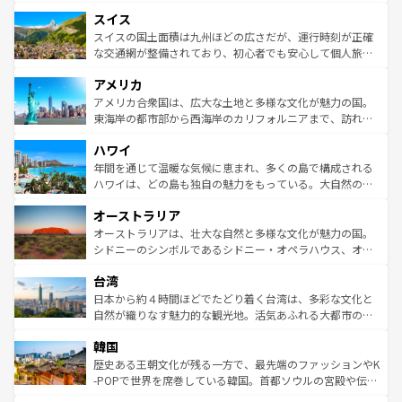
も豊かな歴史と文化が息づいている。パリ以外の個性あふ
とソーセージを味わいながら地元の人と過ごす楽しい時間
史ある大学都市、美しい丘陵地帯や牧歌的な風景など、エ
れる地方に足を運ぶとそれぞれで全く異なる文化を体験で
スイス
は、お酒好きな人にはぜひ体験してほしい。 なお、新着の
リアごとに異なる魅力がある。また、優雅なアフタヌーン
きるだろう。 なお、新着のフランス情報は
コンテンツ一覧
ドイツ情報は
コンテンツ一覧
を参照してほしい。
ティー、ビール好きにはたまらない英国パブ、サッカー観
スイスの国土面積は九州ほどの広さだが、運行時刻が正確
を参照してほしい。
戦など、本場だからこそできる体験も豊富。イギリスを旅
な交通網が整備されており、初心者でも安心して個人旅行
して楽しみつくそう。 なお、新着のイギリス情報は
コンテ
を楽しめる。日本同様に時刻表どおりの旅が可能だ。中世
アメリカ
ンツ一覧
を参照してほしい。
の建物がそのまま残る町や、スイスならではのユニークな
博物館もあり、アルプス観光だけでなく町歩きも満喫する
アメリカ合衆国は、広大な土地と多様な文化が魅力の国。
ことができる。国民の所得が高いため物価も高いが、旅行
東海岸の都市部から西海岸のカリフォルニアまで、訪れる
者向けの交通パス提供のサービスもあり、うまく活用すれ
場所ごとに異なる風景と体験が待っている。ニューヨーク
ハワイ
ば市内交通費無料で観光を楽しむこともできる。 なお、新
のような巨大都市は、観光、ショッピング、エンターテイ
着のスイス情報は
コンテンツ一覧
を参照してほしい。
ンメントが詰まった刺激的なスポットだ。一方、アメリカ
年間を通じて温暖な気候に恵まれ、多くの島で構成される
西部には大自然が広がり、グランドキャニオンやイエロー
ハワイは、どの島も独自の魅力をもっている。大自然の神
ストーン国立公園といった絶景が堪能できる。さらに、南
秘を感じたいなら、火山が生み出した壮大な景観を誇るハ
オーストラリア
部のニューオーリンズでは、音楽と美食が融合した独特の
ワイ島は見逃せない。また、定番の観光地といえばオアフ
文化が魅力。旅行者はアメリカの各地域で異なる魅力を楽
島だが、静かな自然を求めるならマウイ島やカウアイ島が
オーストラリアは、壮大な自然と多様な文化が魅力の国。
しみながら、その多様性と豊かな歴史を感じることができ
おすすめ。エメラルドグリーンに輝く海をはじめ、豊かな
シドニーのシンボルであるシドニー・オペラハウス、オー
るだろう。車でのロードトリップや列車の旅も、アメリカ
文化や歴史が息づいている。「アロハスピリット」と呼ば
ストラリア東海岸北部に広がる大サンゴ礁地帯グレートバ
ならではの贅沢な旅のスタイルだ。 なお、新着のアメリカ
台湾
れるおもてなしの心で訪れる人々を迎えてくれるハワイの
リアリーフや大陸中央部にそびえるウルル（エアーズロッ
情報は
コンテンツ一覧
を参照してほしい。
人々、おいしいローカルフードやハワイアンミュージッ
ク）、タスマニアの美しい原生林やケアンズの熱帯雨林な
日本から約４時間ほどでたどり着く台湾は、多彩な文化と
ク、伝統的なフラダンスなど、すべてがハワイの魅力を彩
ど、見どころがたくさん。また、カフェやワイン、オージ
自然が織りなす魅力的な観光地。活気あふれる大都市の台
っている。訪れるたびに新しい発見と感動が待っているハ
ービーフなどの食文化も豊かで、美味しいものであふれて
北やノスタルジックな町並みが人気な九份（ジォウフェ
ワイを、存分に味わってほしい。 なお、新着のハワイ情報
韓国
いる。アクティビティも充実しており、サーフィンやダイ
ン）、静ひつな山岳地帯である台湾東部など、都市の喧騒
は
コンテンツ一覧
を参照してほしい。
ビング、ハイキングなど、アウトドア好きにはたまらな
と山間の静けさが共存しており、訪れる人に新しい発見と
歴史ある王朝文化が残る一方で、最先端のファッションやK
い。オーストラリアの多彩な魅力を存分に味わいつくそ
驚きをもたらしてくれる。また、奥深い台湾の食文化も魅
-POPで世界を席巻している韓国。首都ソウルの宮殿や伝統
う。 なお、新着のオーストラリア情報は
コンテンツ一覧
を
力で、夜市などの屋台グルメから高級料理、ヘルシーで美
家屋が並ぶエリアでは韓国の歴史と文化に浸ることがで