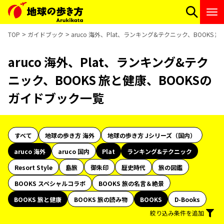
TOP
ガイドブック
aruco 海外、Plat、ランキング&テクニック、BOOKS
aruco 海外、Plat、ランキング&テク
ニック、BOOKS 旅と健康、BOOKSの
ガイドブック一覧
すべて
地球の歩き方 海外
地球の歩き方 Jシリーズ（国内）
aruco 海外
aruco 国内
Plat
ランキング&テクニック
Resort Style
島旅
御朱印
歴史時代
旅の図鑑
BOOKS スペシャルコラボ
BOOKS 旅の名言＆絶景
BOOKS 旅と健康
BOOKS 旅の読み物
BOOKS
D-Books
絞り込み条件を追加