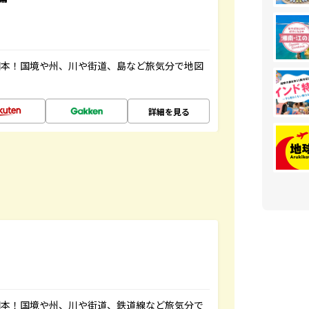
図本！国境や州、川や街道、島など旅気分で地図
詳細を見る
図本！国境や州、川や街道、鉄道線など旅気分で