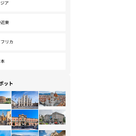
アジア
中近東
アフリカ
日本
ポット