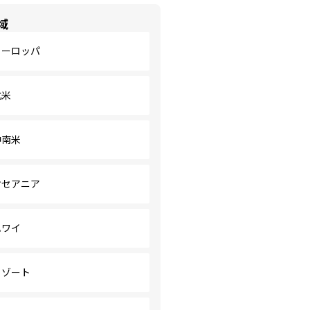
域
ヨーロッパ
北米
中南米
オセアニア
ハワイ
リゾート