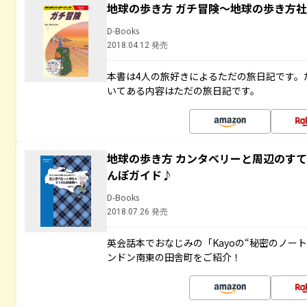
地球の歩き方 ガチ冒険～地球の歩き方
D-Books
2018.04.12 発売
本書は4人の旅好きによるただの旅日記です。
いてある内容はただの旅日記です。
地球の歩き方 カンタベリーと周辺のす
んぽガイド♪
D-Books
2018.07.26 発売
英会話本でおなじみの「Kayoの“秘密のノー
ンドン南東の田舎町をご紹介！