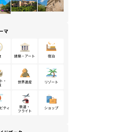
ーマ
食
建築・アート
宿泊
ト・
世界遺産
リゾート
戦
鉄道・
ビティ
ショップ
フライト