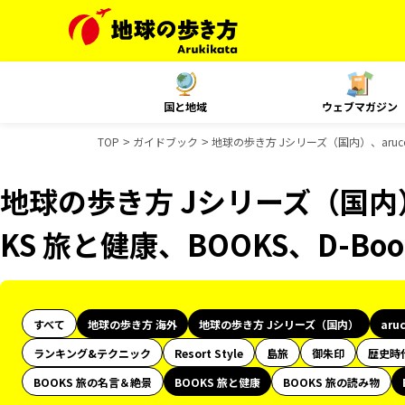
国と地域
ウェブマガジン
TOP
ガイドブック
地球の歩き方 Jシリーズ（国内）、aruco
地球の歩き方 Jシリーズ（国内）
KS 旅と健康、BOOKS、D-B
すべて
地球の歩き方 海外
地球の歩き方 Jシリーズ（国内）
aru
ランキング&テクニック
Resort Style
島旅
御朱印
歴史時
BOOKS 旅の名言＆絶景
BOOKS 旅と健康
BOOKS 旅の読み物