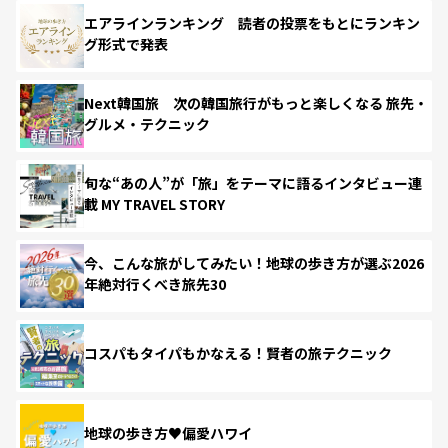
エアラインランキング 読者の投票をもとにランキン
グ形式で発表
Next韓国旅 次の韓国旅行がもっと楽しくなる 旅先・
グルメ・テクニック
旬な“あの人”が「旅」をテーマに語るインタビュー連
載 MY TRAVEL STORY
今、こんな旅がしてみたい！地球の歩き方が選ぶ2026
年絶対行くべき旅先30
コスパもタイパもかなえる！賢者の旅テクニック
地球の歩き方♥偏愛ハワイ