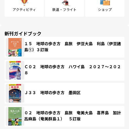
アクティビティ
鉄道・フライト
ショップ
新刊ガイドブック
１５ 地球の歩き方 島旅 伊豆大島 利島（伊豆諸
島①）３訂版
Ｃ０２ 地球の歩き方 ハワイ島 ２０２７～２０２
８
Ｊ３３ 地球の歩き方 墨田区
０２ 地球の歩き方 島旅 奄美大島 喜界島 加計
呂麻島（奄美群島１） ５訂版