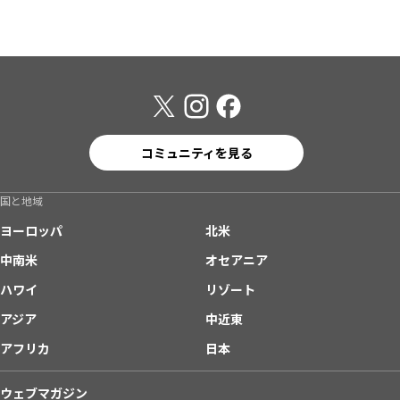
コミュニティを見る
国と地域
ヨーロッパ
北米
中南米
オセアニア
ハワイ
リゾート
アジア
中近東
アフリカ
日本
ウェブマガジン