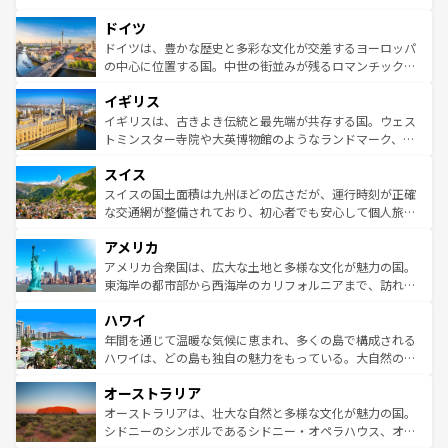
の城塞都市、穏やかなビーチリゾートまで多彩な表情を見
といった象徴的なスポットから、田舎町の古風な美しさま
せる。地方によって風土や気候が異なるスペインはその個
ドイツ
で、幅広い魅力が詰まっている。華麗な宮殿、歴史的な大
性で訪れる人を魅了する。 なお、新着のスペイン情報は
コ
聖堂、美しいビーチ、そして豊かな自然が、訪れる者を心
ドイツは、豊かな歴史と多彩な文化が交差するヨーロッパ
ンテンツ一覧
を参照してほしい。
から魅了する。また、フランスは美食の国としても知ら
の中心に位置する国。中世の街並みが残るロマンチック街
れ、フランス料理はユネスコ無形文化遺産にも登録されて
道から、未来を先取りするようなモダンな都市まで多様な
イギリス
いる。シャンパンの発祥地であるランス、プロヴァンスの
顔を持つこの国は、どこを歩いても飽きることがない。ベ
香り高いラベンダー畑など、多彩な楽しみ方が可能だ。さ
ルリンの文化的活気、バイエルン州のアルプスの絶景、そ
イギリスは、古きよき伝統と最先端が共存する国。ウェス
らに、パリ以外の地域にも魅力が溢れており、どの街角に
してライン川沿いのワイン畑といった風景は必見。ビール
トミンスター寺院や大英博物館のようなランドマーク、歴
も豊かな歴史と文化が息づいている。パリ以外の個性あふ
とソーセージを味わいながら地元の人と過ごす楽しい時間
史ある大学都市、美しい丘陵地帯や牧歌的な風景など、エ
れる地方に足を運ぶとそれぞれで全く異なる文化を体験で
スイス
は、お酒好きな人にはぜひ体験してほしい。 なお、新着の
リアごとに異なる魅力がある。また、優雅なアフタヌーン
きるだろう。 なお、新着のフランス情報は
コンテンツ一覧
ドイツ情報は
コンテンツ一覧
を参照してほしい。
ティー、ビール好きにはたまらない英国パブ、サッカー観
スイスの国土面積は九州ほどの広さだが、運行時刻が正確
を参照してほしい。
戦など、本場だからこそできる体験も豊富。イギリスを旅
な交通網が整備されており、初心者でも安心して個人旅行
して楽しみつくそう。 なお、新着のイギリス情報は
コンテ
を楽しめる。日本同様に時刻表どおりの旅が可能だ。中世
アメリカ
ンツ一覧
を参照してほしい。
の建物がそのまま残る町や、スイスならではのユニークな
博物館もあり、アルプス観光だけでなく町歩きも満喫する
アメリカ合衆国は、広大な土地と多様な文化が魅力の国。
ことができる。国民の所得が高いため物価も高いが、旅行
東海岸の都市部から西海岸のカリフォルニアまで、訪れる
者向けの交通パス提供のサービスもあり、うまく活用すれ
場所ごとに異なる風景と体験が待っている。ニューヨーク
ハワイ
ば市内交通費無料で観光を楽しむこともできる。 なお、新
のような巨大都市は、観光、ショッピング、エンターテイ
着のスイス情報は
コンテンツ一覧
を参照してほしい。
ンメントが詰まった刺激的なスポットだ。一方、アメリカ
年間を通じて温暖な気候に恵まれ、多くの島で構成される
西部には大自然が広がり、グランドキャニオンやイエロー
ハワイは、どの島も独自の魅力をもっている。大自然の神
ストーン国立公園といった絶景が堪能できる。さらに、南
秘を感じたいなら、火山が生み出した壮大な景観を誇るハ
オーストラリア
部のニューオーリンズでは、音楽と美食が融合した独特の
ワイ島は見逃せない。また、定番の観光地といえばオアフ
文化が魅力。旅行者はアメリカの各地域で異なる魅力を楽
島だが、静かな自然を求めるならマウイ島やカウアイ島が
オーストラリアは、壮大な自然と多様な文化が魅力の国。
しみながら、その多様性と豊かな歴史を感じることができ
おすすめ。エメラルドグリーンに輝く海をはじめ、豊かな
シドニーのシンボルであるシドニー・オペラハウス、オー
るだろう。車でのロードトリップや列車の旅も、アメリカ
文化や歴史が息づいている。「アロハスピリット」と呼ば