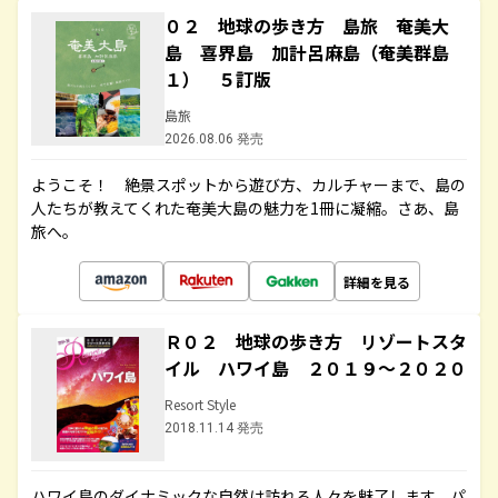
０２ 地球の歩き方 島旅 奄美大
島 喜界島 加計呂麻島（奄美群島
１） ５訂版
島旅
2026.08.06 発売
ようこそ！ 絶景スポットから遊び方、カルチャーまで、島の
人たちが教えてくれた奄美大島の魅力を1冊に凝縮。さあ、島
旅へ。
詳細を見る
Ｒ０２ 地球の歩き方 リゾートスタ
イル ハワイ島 ２０１９～２０２０
Resort Style
2018.11.14 発売
ハワイ島のダイナミックな自然は訪れる人々を魅了します。パ