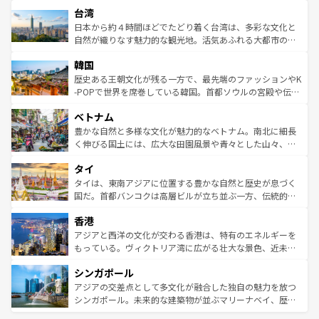
ストラリア東海岸北部に広がる大サンゴ礁地帯グレートバ
ならではの贅沢な旅のスタイルだ。 なお、新着のアメリカ
台湾
れるおもてなしの心で訪れる人々を迎えてくれるハワイの
リアリーフや大陸中央部にそびえるウルル（エアーズロッ
情報は
コンテンツ一覧
を参照してほしい。
人々、おいしいローカルフードやハワイアンミュージッ
ク）、タスマニアの美しい原生林やケアンズの熱帯雨林な
日本から約４時間ほどでたどり着く台湾は、多彩な文化と
ク、伝統的なフラダンスなど、すべてがハワイの魅力を彩
ど、見どころがたくさん。また、カフェやワイン、オージ
自然が織りなす魅力的な観光地。活気あふれる大都市の台
っている。訪れるたびに新しい発見と感動が待っているハ
ービーフなどの食文化も豊かで、美味しいものであふれて
北やノスタルジックな町並みが人気な九份（ジォウフェ
ワイを、存分に味わってほしい。 なお、新着のハワイ情報
韓国
いる。アクティビティも充実しており、サーフィンやダイ
ン）、静ひつな山岳地帯である台湾東部など、都市の喧騒
は
コンテンツ一覧
を参照してほしい。
ビング、ハイキングなど、アウトドア好きにはたまらな
と山間の静けさが共存しており、訪れる人に新しい発見と
歴史ある王朝文化が残る一方で、最先端のファッションやK
い。オーストラリアの多彩な魅力を存分に味わいつくそ
驚きをもたらしてくれる。また、奥深い台湾の食文化も魅
-POPで世界を席巻している韓国。首都ソウルの宮殿や伝統
う。 なお、新着のオーストラリア情報は
コンテンツ一覧
を
力で、夜市などの屋台グルメから高級料理、ヘルシーで美
家屋が並ぶエリアでは韓国の歴史と文化に浸ることがで
参照してほしい。
ベトナム
容にもいいと評判のスイーツなど、バラエティ豊かな料理
き、地方に足を延ばせば四季折々の自然美を楽しむことが
が味わえる。 なお、新着の台湾情報は
コンテンツ一覧
を参
できる。そして、キムチや焼肉、絶品のストリートフード
豊かな自然と多様な文化が魅力的なベトナム。南北に細長
照してほしい。
まで、さまざまな韓国料理が待っている。夜には、韓国な
く伸びる国土には、広大な田園風景や青々とした山々、世
らではのナイトライフも堪能できる。あたたかいホスピタ
界遺産に登録された壮大な自然景観が点在し、都市部では
タイ
リティに包まれながら、韓国の多彩な魅力を心ゆくまで味
急速な発展と共に伝統が息づく。ハノイの古い町並みやホ
わってみてほしい。 なお、新着の韓国情報は
コンテンツ一
ーチミン市のフランス統治時代の建物も、独特の雰囲気を
タイは、東南アジアに位置する豊かな自然と歴史が息づく
覧
を参照してほしい。
醸し出している。また、バラエティの豊かさとおいしさで
国だ。首都バンコクは高層ビルが立ち並ぶ一方、伝統的な
世界中の食通を魅了してやまないベトナム料理も魅力のひ
寺院や市場がいたるところに点在し、古きよき文化と現代
香港
とつ。フォーやバインミー、ベトナムコーヒーなどは、ぜ
の活気が交差している。北部ではチェンマイなどの山岳地
ひ現地で味わいたい。どの地域を訪れてもあたたかい人々
帯で自然と触れ合い、南部ではプーケットやクラビの美し
アジアと西洋の文化が交わる香港は、特有のエネルギーを
が旅行者を迎えてくれるので、きっと忘れられない旅にな
いビーチでリゾート気分を楽しむことができる。タイ料理
もっている。ヴィクトリア湾に広がる壮大な景色、近未来
るはずだ。 なお、新着のベトナム情報は
コンテンツ一覧
を
は世界的に有名で、屋台から高級レストランまで味覚を刺
的なアートスポット、そして歴史と現代が融合した町並
参照してほしい。
シンガポール
激する。気候は一年中温暖で、どの季節にも異なる楽しみ
み、どこを訪れても感動するはず。観光スポットが密集し
が待っている。親しみやすいタイの人々、仏教を中心とし
ており、効率よく見どころを回れるのも魅力。息をのむよ
アジアの交差点として多文化が融合した独自の魅力を放つ
た文化、そして多様な観光資源が、訪れる旅人を魅了し続
うな絶景から文化的な体験まで、香港を存分に楽しみ尽く
シンガポール。未来的な建築物が並ぶマリーナベイ、歴史
ける。 なお、新着のタイ情報は
コンテンツ一覧
を参照して
そう。 なお、新着の香港情報は
コンテンツ一覧
を参照して
と伝統を感じられるエスニックタウン、多数の緑豊かな公