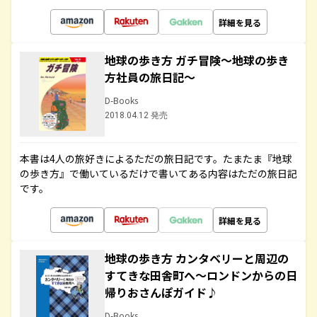
詳細を見る
地球の歩き方 ガチ冒険～地球の歩き
方社員の旅日記～
D-Books
2018.04.12 発売
本書は4人の旅好きによるただの旅日記です。たまたま『地球
の歩き方』で働いているだけで書いてある内容はただの旅日記
です。
詳細を見る
地球の歩き方 カンタベリーと周辺の
すてきな田舎町へ～ロンドンからの日
帰りおさんぽガイド♪
D-Books