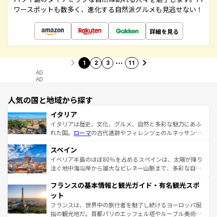
ワースポットも数多く、進化する自然派グルメも見逃せない！
詳細を見る
…
1
2
3
11
AD
AD
人気の国と地域から探す
イタリア
イタリアは歴史、文化、グルメ、自然と多彩な魅力にあふ
れた国。
ローマ
の古代遺跡やフィレンツェのルネッサンス
美術、ヴェネツィアの運河など、歴史あるスポットはもち
スペイン
ろん、トスカーナの美しい田園風景やアマルフィ海岸の絶
景など、自然景観も見逃せない。観光の合間には、本場の
イベリア半島のほぼ80％を占めるスペインは、太陽が降り
ピザやパスタなど、絶品のイタリア料理を堪能することも
注ぐ地中海沿岸から雄大なピレネー山脈まで、多彩な自然
できる。朝目覚めてから夜眠るまで、すべての瞬間を楽し
と文化が詰まったヨーロッパ屈指の旅行先だ。多様な地域
フランスの基本情報と観光ガイド・有名観光スポ
ませてくれるイタリアで、忘れられない旅をしてみよう！
文化が根付くこの国では、情熱的なフラメンコ、熱気あふ
なお、新着のイタリア情報は
コンテンツ一覧
を参照してほ
れる闘牛、そして美味しいタパスが生活の一部となってい
ット
しい。
る。首都マドリードの洗練された雰囲気や、バルセロナの
フランスは、世界中の旅行者を魅了し続けるヨーロッパ屈
アートに溢れた街角から、地方では古代ローマ遺跡や中世
指の観光地だ。首都パリのエッフェル塔やルーブル美術館