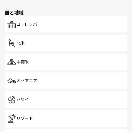
ほしい。
ほしい。
園や自然保護区など、自然が調和した近代的な景観と文化
の多様性あふれるカラフルな町は、どこを歩いても新しい
国と地域
発見がある。さらに、治安のよさや充実した公共交通機関
も、旅行者にとっては魅力的なポイント。グルメも豊富
で、ホーカーズは地元の風情を楽しめる外せないスポット
ヨーロッパ
だ。訪れる人を飽きさせないシンガポールで、多様な魅力
を体感しよう。 なお、新着のシンガポール情報は
コンテン
ツ一覧
を参照してほしい。
北米
中南米
オセアニア
ハワイ
リゾート