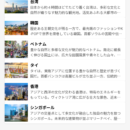
情報は
コンテンツ一覧
を参照してほしい。
人々、おいしいローカルフードやハワイアンミュージッ
台湾
リアリーフや大陸中央部にそびえるウルル（エアーズロッ
ク、伝統的なフラダンスなど、すべてがハワイの魅力を彩
ク）、タスマニアの美しい原生林やケアンズの熱帯雨林な
日本から約４時間ほどでたどり着く台湾は、多彩な文化と
っている。訪れるたびに新しい発見と感動が待っているハ
ど、見どころがたくさん。また、カフェやワイン、オージ
自然が織りなす魅力的な観光地。活気あふれる大都市の台
ワイを、存分に味わってほしい。 なお、新着のハワイ情報
ービーフなどの食文化も豊かで、美味しいものであふれて
北やノスタルジックな町並みが人気な九份（ジォウフェ
は
コンテンツ一覧
を参照してほしい。
韓国
いる。アクティビティも充実しており、サーフィンやダイ
ン）、静ひつな山岳地帯である台湾東部など、都市の喧騒
ビング、ハイキングなど、アウトドア好きにはたまらな
と山間の静けさが共存しており、訪れる人に新しい発見と
歴史ある王朝文化が残る一方で、最先端のファッションやK
い。オーストラリアの多彩な魅力を存分に味わいつくそ
驚きをもたらしてくれる。また、奥深い台湾の食文化も魅
-POPで世界を席巻している韓国。首都ソウルの宮殿や伝統
う。 なお、新着のオーストラリア情報は
コンテンツ一覧
を
力で、夜市などの屋台グルメから高級料理、ヘルシーで美
家屋が並ぶエリアでは韓国の歴史と文化に浸ることがで
参照してほしい。
ベトナム
容にもいいと評判のスイーツなど、バラエティ豊かな料理
き、地方に足を延ばせば四季折々の自然美を楽しむことが
が味わえる。 なお、新着の台湾情報は
コンテンツ一覧
を参
できる。そして、キムチや焼肉、絶品のストリートフード
豊かな自然と多様な文化が魅力的なベトナム。南北に細長
照してほしい。
まで、さまざまな韓国料理が待っている。夜には、韓国な
く伸びる国土には、広大な田園風景や青々とした山々、世
らではのナイトライフも堪能できる。あたたかいホスピタ
界遺産に登録された壮大な自然景観が点在し、都市部では
タイ
リティに包まれながら、韓国の多彩な魅力を心ゆくまで味
急速な発展と共に伝統が息づく。ハノイの古い町並みやホ
わってみてほしい。 なお、新着の韓国情報は
コンテンツ一
ーチミン市のフランス統治時代の建物も、独特の雰囲気を
タイは、東南アジアに位置する豊かな自然と歴史が息づく
覧
を参照してほしい。
醸し出している。また、バラエティの豊かさとおいしさで
国だ。首都バンコクは高層ビルが立ち並ぶ一方、伝統的な
世界中の食通を魅了してやまないベトナム料理も魅力のひ
寺院や市場がいたるところに点在し、古きよき文化と現代
香港
とつ。フォーやバインミー、ベトナムコーヒーなどは、ぜ
の活気が交差している。北部ではチェンマイなどの山岳地
ひ現地で味わいたい。どの地域を訪れてもあたたかい人々
帯で自然と触れ合い、南部ではプーケットやクラビの美し
アジアと西洋の文化が交わる香港は、特有のエネルギーを
が旅行者を迎えてくれるので、きっと忘れられない旅にな
いビーチでリゾート気分を楽しむことができる。タイ料理
もっている。ヴィクトリア湾に広がる壮大な景色、近未来
るはずだ。 なお、新着のベトナム情報は
コンテンツ一覧
を
は世界的に有名で、屋台から高級レストランまで味覚を刺
的なアートスポット、そして歴史と現代が融合した町並
参照してほしい。
シンガポール
激する。気候は一年中温暖で、どの季節にも異なる楽しみ
み、どこを訪れても感動するはず。観光スポットが密集し
が待っている。親しみやすいタイの人々、仏教を中心とし
ており、効率よく見どころを回れるのも魅力。息をのむよ
アジアの交差点として多文化が融合した独自の魅力を放つ
た文化、そして多様な観光資源が、訪れる旅人を魅了し続
うな絶景から文化的な体験まで、香港を存分に楽しみ尽く
シンガポール。未来的な建築物が並ぶマリーナベイ、歴史
ける。 なお、新着のタイ情報は
コンテンツ一覧
を参照して
そう。 なお、新着の香港情報は
コンテンツ一覧
を参照して
と伝統を感じられるエスニックタウン、多数の緑豊かな公
ほしい。
ほしい。
園や自然保護区など、自然が調和した近代的な景観と文化