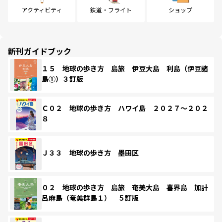
アクティビティ
鉄道・フライト
ショップ
新刊ガイドブック
１５ 地球の歩き方 島旅 伊豆大島 利島（伊豆諸
島①）３訂版
Ｃ０２ 地球の歩き方 ハワイ島 ２０２７～２０２
８
Ｊ３３ 地球の歩き方 墨田区
０２ 地球の歩き方 島旅 奄美大島 喜界島 加計
呂麻島（奄美群島１） ５訂版