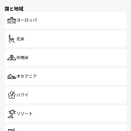
の多様性あふれるカラフルな町は、どこを歩いても新しい
国と地域
発見がある。さらに、治安のよさや充実した公共交通機関
も、旅行者にとっては魅力的なポイント。グルメも豊富
で、ホーカーズは地元の風情を楽しめる外せないスポット
ヨーロッパ
だ。訪れる人を飽きさせないシンガポールで、多様な魅力
を体感しよう。 なお、新着のシンガポール情報は
コンテン
ツ一覧
を参照してほしい。
北米
中南米
オセアニア
ハワイ
リゾート