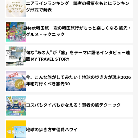
エアラインランキング 読者の投票をもとにランキン
グ形式で発表
Next韓国旅 次の韓国旅行がもっと楽しくなる 旅先・
グルメ・テクニック
旬な“あの人”が「旅」をテーマに語るインタビュー連
載 MY TRAVEL STORY
今、こんな旅がしてみたい！地球の歩き方が選ぶ2026
年絶対行くべき旅先30
コスパもタイパもかなえる！賢者の旅テクニック
地球の歩き方♥偏愛ハワイ