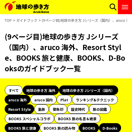
TOP
ガイドブック
(9ページ目)地球の歩き方 Jシリーズ（国内）、aruco 海外、R
(9ページ目)地球の歩き方 Jシリーズ
（国内）、aruco 海外、Resort Styl
e、BOOKS 旅と健康、BOOKS、D-Bo
oksのガイドブック一覧
すべて
地球の歩き方 海外
地球の歩き方 Jシリーズ（国内）
aruco 海外
aruco 国内
Plat
ランキング&テクニック
Resort Style
島旅
御朱印
歴史時代
旅の図鑑
BOOKS スペシャルコラボ
BOOKS 旅の名言＆絶景
BOOKS 旅と健康
BOOKS 旅の読み物
BOOKS
D-Books