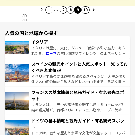
…
1
7
8
9
10
AD
AD
人気の国と地域から探す
イタリア
イタリアは歴史、文化、グルメ、自然と多彩な魅力にあふ
れた国。
ローマ
の古代遺跡やフィレンツェのルネッサンス
美術、ヴェネツィアの運河など、歴史あるスポットはもち
スペインの観光ポイントと人気スポット・知ってお
ろん、トスカーナの美しい田園風景やアマルフィ海岸の絶
景など、自然景観も見逃せない。観光の合間には、本場の
くべき基本情報
ピザやパスタなど、絶品のイタリア料理を堪能することも
イベリア半島のほぼ80％を占めるスペインは、太陽が降り
できる。朝目覚めてから夜眠るまで、すべての瞬間を楽し
注ぐ地中海沿岸から雄大なピレネー山脈まで、多彩な自然
ませてくれるイタリアで、忘れられない旅をしてみよう！
と文化が詰まったヨーロッパ屈指の旅行先だ。多様な地域
なお、新着のイタリア情報は
コンテンツ一覧
を参照してほ
フランスの基本情報と観光ガイド・有名観光スポ
文化が根付くこの国では、情熱的なフラメンコ、熱気あふ
しい。
れる闘牛、そして美味しいタパスが生活の一部となってい
ット
る。首都マドリードの洗練された雰囲気や、バルセロナの
フランスは、世界中の旅行者を魅了し続けるヨーロッパ屈
アートに溢れた街角から、地方では古代ローマ遺跡や中世
指の観光地だ。首都パリのエッフェル塔やルーブル美術館
の城塞都市、穏やかなビーチリゾートまで多彩な表情を見
といった象徴的なスポットから、田舎町の古風な美しさま
せる。地方によって風土や気候が異なるスペインはその個
ドイツの基本情報と観光ガイド・有名観光スポッ
で、幅広い魅力が詰まっている。華麗な宮殿、歴史的な大
性で訪れる人を魅了する。 なお、新着のスペイン情報は
コ
聖堂、美しいビーチ、そして豊かな自然が、訪れる者を心
ト
ンテンツ一覧
を参照してほしい。
から魅了する。また、フランスは美食の国としても知ら
ドイツは、豊かな歴史と多彩な文化が交差するヨーロッパ