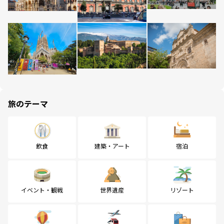
旅のテーマ
飲食
建築・アート
宿泊
イベント・観戦
世界遺産
リゾート