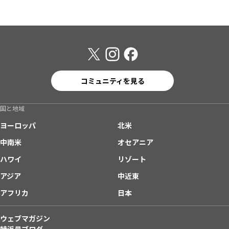
コミュニティを見る
国と地域
ヨーロッパ
北米
中南米
オセアニア
ハワイ
リゾート
アジア
中近東
アフリカ
日本
ウェブマガジン
特派員ブログ