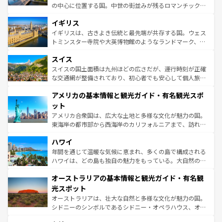
れ、フランス料理はユネスコ無形文化遺産にも登録されて
の中心に位置する国。中世の街並みが残るロマンチック街
いる。シャンパンの発祥地であるランス、プロヴァンスの
道から、未来を先取りするようなモダンな都市まで多様な
香り高いラベンダー畑など、多彩な楽しみ方が可能だ。さ
イギリス
顔を持つこの国は、どこを歩いても飽きることがない。ベ
らに、パリ以外の地域にも魅力が溢れており、どの街角に
ルリンの文化的活気、バイエルン州のアルプスの絶景、そ
イギリスは、古きよき伝統と最先端が共存する国。ウェス
も豊かな歴史と文化が息づいている。パリ以外の個性あふ
してライン川沿いのワイン畑といった風景は必見。ビール
トミンスター寺院や大英博物館のようなランドマーク、歴
れる地方に足を運ぶとそれぞれで全く異なる文化を体験で
とソーセージを味わいながら地元の人と過ごす楽しい時間
史ある大学都市、美しい丘陵地帯や牧歌的な風景など、エ
きるだろう。 なお、新着のフランス情報は
コンテンツ一覧
スイス
は、お酒好きな人にはぜひ体験してほしい。 なお、新着の
リアごとに異なる魅力がある。また、優雅なアフタヌーン
を参照してほしい。
ドイツ情報は
コンテンツ一覧
を参照してほしい。
ティー、ビール好きにはたまらない英国パブ、サッカー観
スイスの国土面積は九州ほどの広さだが、運行時刻が正確
戦など、本場だからこそできる体験も豊富。イギリスを旅
な交通網が整備されており、初心者でも安心して個人旅行
して楽しみつくそう。 なお、新着のイギリス情報は
コンテ
を楽しめる。日本同様に時刻表どおりの旅が可能だ。中世
アメリカの基本情報と観光ガイド・有名観光スポ
ンツ一覧
を参照してほしい。
の建物がそのまま残る町や、スイスならではのユニークな
博物館もあり、アルプス観光だけでなく町歩きも満喫する
ット
ことができる。国民の所得が高いため物価も高いが、旅行
アメリカ合衆国は、広大な土地と多様な文化が魅力の国。
者向けの交通パス提供のサービスもあり、うまく活用すれ
東海岸の都市部から西海岸のカリフォルニアまで、訪れる
ば市内交通費無料で観光を楽しむこともできる。 なお、新
場所ごとに異なる風景と体験が待っている。ニューヨーク
着のスイス情報は
コンテンツ一覧
を参照してほしい。
ハワイ
のような巨大都市は、観光、ショッピング、エンターテイ
ンメントが詰まった刺激的なスポットだ。一方、アメリカ
年間を通じて温暖な気候に恵まれ、多くの島で構成される
西部には大自然が広がり、グランドキャニオンやイエロー
ハワイは、どの島も独自の魅力をもっている。大自然の神
ストーン国立公園といった絶景が堪能できる。さらに、南
秘を感じたいなら、火山が生み出した壮大な景観を誇るハ
オーストラリアの基本情報と観光ガイド・有名観
部のニューオーリンズでは、音楽と美食が融合した独特の
ワイ島は見逃せない。また、定番の観光地といえばオアフ
文化が魅力。旅行者はアメリカの各地域で異なる魅力を楽
島だが、静かな自然を求めるならマウイ島やカウアイ島が
光スポット
しみながら、その多様性と豊かな歴史を感じることができ
おすすめ。エメラルドグリーンに輝く海をはじめ、豊かな
オーストラリアは、壮大な自然と多様な文化が魅力の国。
るだろう。車でのロードトリップや列車の旅も、アメリカ
文化や歴史が息づいている。「アロハスピリット」と呼ば
シドニーのシンボルであるシドニー・オペラハウス、オー
ならではの贅沢な旅のスタイルだ。 なお、新着のアメリカ
れるおもてなしの心で訪れる人々を迎えてくれるハワイの
ストラリア東海岸北部に広がる大サンゴ礁地帯グレートバ