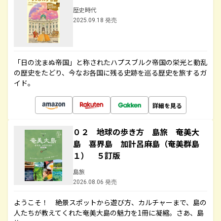
歴史時代
2025.09.18 発売
「日の沈まぬ帝国」と称されたハプスブルク帝国の栄光と動乱
の歴史をたどり、今なお各国に残る史跡を巡る歴史を旅するガ
イド。
詳細を見る
０２ 地球の歩き方 島旅 奄美大
島 喜界島 加計呂麻島（奄美群島
１） ５訂版
島旅
2026.08.06 発売
ようこそ！ 絶景スポットから遊び方、カルチャーまで、島の
人たちが教えてくれた奄美大島の魅力を1冊に凝縮。さあ、島