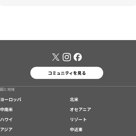
コミュニティを見る
国と地域
ヨーロッパ
北米
中南米
オセアニア
ハワイ
リゾート
アジア
中近東