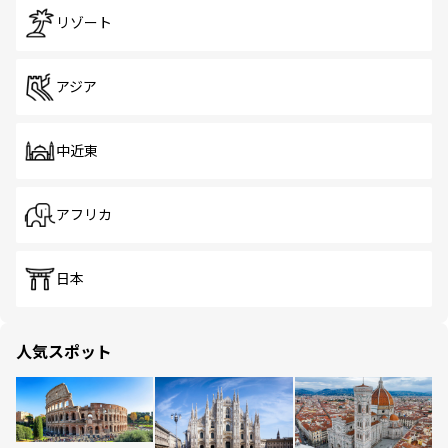
リゾート
アジア
中近東
アフリカ
日本
人気スポット