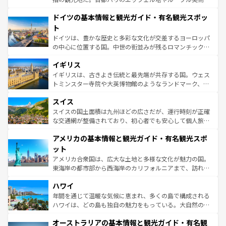
の城塞都市、穏やかなビーチリゾートまで多彩な表情を見
といった象徴的なスポットから、田舎町の古風な美しさま
せる。地方によって風土や気候が異なるスペインはその個
ドイツの基本情報と観光ガイド・有名観光スポッ
で、幅広い魅力が詰まっている。華麗な宮殿、歴史的な大
性で訪れる人を魅了する。 なお、新着のスペイン情報は
コ
聖堂、美しいビーチ、そして豊かな自然が、訪れる者を心
ト
ンテンツ一覧
を参照してほしい。
から魅了する。また、フランスは美食の国としても知ら
ドイツは、豊かな歴史と多彩な文化が交差するヨーロッパ
れ、フランス料理はユネスコ無形文化遺産にも登録されて
の中心に位置する国。中世の街並みが残るロマンチック街
いる。シャンパンの発祥地であるランス、プロヴァンスの
道から、未来を先取りするようなモダンな都市まで多様な
香り高いラベンダー畑など、多彩な楽しみ方が可能だ。さ
イギリス
顔を持つこの国は、どこを歩いても飽きることがない。ベ
らに、パリ以外の地域にも魅力が溢れており、どの街角に
ルリンの文化的活気、バイエルン州のアルプスの絶景、そ
イギリスは、古きよき伝統と最先端が共存する国。ウェス
も豊かな歴史と文化が息づいている。パリ以外の個性あふ
してライン川沿いのワイン畑といった風景は必見。ビール
トミンスター寺院や大英博物館のようなランドマーク、歴
れる地方に足を運ぶとそれぞれで全く異なる文化を体験で
とソーセージを味わいながら地元の人と過ごす楽しい時間
史ある大学都市、美しい丘陵地帯や牧歌的な風景など、エ
きるだろう。 なお、新着のフランス情報は
コンテンツ一覧
スイス
は、お酒好きな人にはぜひ体験してほしい。 なお、新着の
リアごとに異なる魅力がある。また、優雅なアフタヌーン
を参照してほしい。
ドイツ情報は
コンテンツ一覧
を参照してほしい。
ティー、ビール好きにはたまらない英国パブ、サッカー観
スイスの国土面積は九州ほどの広さだが、運行時刻が正確
戦など、本場だからこそできる体験も豊富。イギリスを旅
な交通網が整備されており、初心者でも安心して個人旅行
して楽しみつくそう。 なお、新着のイギリス情報は
コンテ
を楽しめる。日本同様に時刻表どおりの旅が可能だ。中世
アメリカの基本情報と観光ガイド・有名観光スポ
ンツ一覧
を参照してほしい。
の建物がそのまま残る町や、スイスならではのユニークな
博物館もあり、アルプス観光だけでなく町歩きも満喫する
ット
ことができる。国民の所得が高いため物価も高いが、旅行
アメリカ合衆国は、広大な土地と多様な文化が魅力の国。
者向けの交通パス提供のサービスもあり、うまく活用すれ
東海岸の都市部から西海岸のカリフォルニアまで、訪れる
ば市内交通費無料で観光を楽しむこともできる。 なお、新
場所ごとに異なる風景と体験が待っている。ニューヨーク
着のスイス情報は
コンテンツ一覧
を参照してほしい。
ハワイ
のような巨大都市は、観光、ショッピング、エンターテイ
ンメントが詰まった刺激的なスポットだ。一方、アメリカ
年間を通じて温暖な気候に恵まれ、多くの島で構成される
西部には大自然が広がり、グランドキャニオンやイエロー
ハワイは、どの島も独自の魅力をもっている。大自然の神
ストーン国立公園といった絶景が堪能できる。さらに、南
秘を感じたいなら、火山が生み出した壮大な景観を誇るハ
オーストラリアの基本情報と観光ガイド・有名観
部のニューオーリンズでは、音楽と美食が融合した独特の
ワイ島は見逃せない。また、定番の観光地といえばオアフ