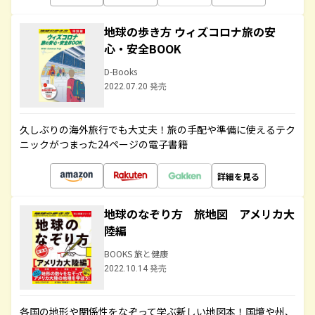
地球の歩き方 ウィズコロナ旅の安
心・安全BOOK
D-Books
2022.07.20 発売
久しぶりの海外旅行でも大丈夫！旅の手配や準備に使えるテク
ニックがつまった24ページの電子書籍
詳細を見る
地球のなぞり方 旅地図 アメリカ大
陸編
BOOKS 旅と健康
2022.10.14 発売
各国の地形や関係性をなぞって学ぶ新しい地図本！国境や州、