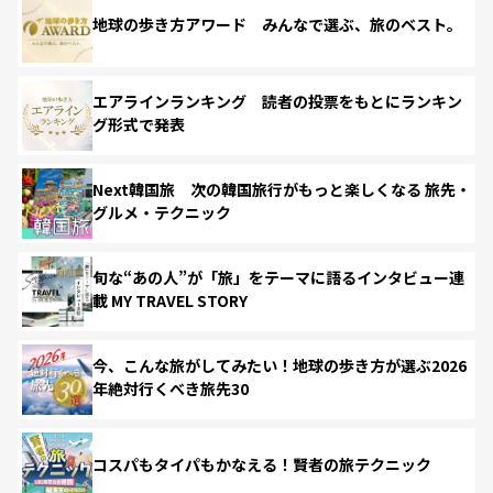
地球の歩き方アワード みんなで選ぶ、旅のベスト。
エアラインランキング 読者の投票をもとにランキン
グ形式で発表
Next韓国旅 次の韓国旅行がもっと楽しくなる 旅先・
グルメ・テクニック
旬な“あの人”が「旅」をテーマに語るインタビュー連
載 MY TRAVEL STORY
今、こんな旅がしてみたい！地球の歩き方が選ぶ2026
年絶対行くべき旅先30
コスパもタイパもかなえる！賢者の旅テクニック