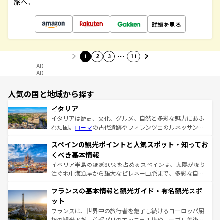
旅へ。
詳細を見る
…
1
2
3
11
AD
AD
人気の国と地域から探す
イタリア
イタリアは歴史、文化、グルメ、自然と多彩な魅力にあふ
れた国。
ローマ
の古代遺跡やフィレンツェのルネッサンス
美術、ヴェネツィアの運河など、歴史あるスポットはもち
スペインの観光ポイントと人気スポット・知ってお
ろん、トスカーナの美しい田園風景やアマルフィ海岸の絶
景など、自然景観も見逃せない。観光の合間には、本場の
くべき基本情報
ピザやパスタなど、絶品のイタリア料理を堪能することも
イベリア半島のほぼ80％を占めるスペインは、太陽が降り
できる。朝目覚めてから夜眠るまで、すべての瞬間を楽し
注ぐ地中海沿岸から雄大なピレネー山脈まで、多彩な自然
ませてくれるイタリアで、忘れられない旅をしてみよう！
と文化が詰まったヨーロッパ屈指の旅行先だ。多様な地域
なお、新着のイタリア情報は
コンテンツ一覧
を参照してほ
フランスの基本情報と観光ガイド・有名観光スポ
文化が根付くこの国では、情熱的なフラメンコ、熱気あふ
しい。
れる闘牛、そして美味しいタパスが生活の一部となってい
ット
る。首都マドリードの洗練された雰囲気や、バルセロナの
フランスは、世界中の旅行者を魅了し続けるヨーロッパ屈
アートに溢れた街角から、地方では古代ローマ遺跡や中世
指の観光地だ。首都パリのエッフェル塔やルーブル美術館