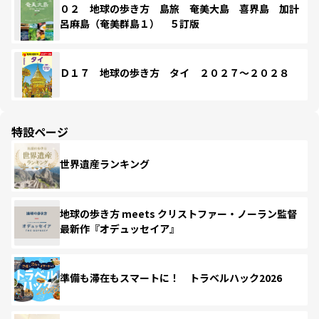
０２ 地球の歩き方 島旅 奄美大島 喜界島 加計
呂麻島（奄美群島１） ５訂版
Ｄ１７ 地球の歩き方 タイ ２０２７～２０２８
特設ページ
世界遺産ランキング
地球の歩き方 meets クリストファー・ノーラン監督
最新作『オデュッセイア』
準備も滞在もスマートに！ トラベルハック2026