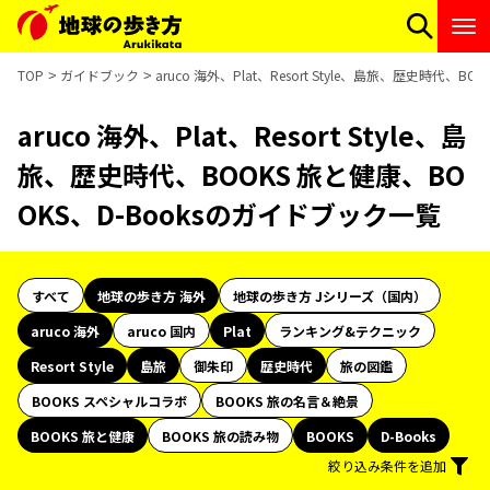
TOP
ガイドブック
aruco 海外、Plat、Resort Style、島旅、歴史時代、
aruco 海外、Plat、Resort Style、島
旅、歴史時代、BOOKS 旅と健康、BO
OKS、D-Booksのガイドブック一覧
すべて
地球の歩き方 海外
地球の歩き方 Jシリーズ（国内）
aruco 海外
aruco 国内
Plat
ランキング&テクニック
Resort Style
島旅
御朱印
歴史時代
旅の図鑑
BOOKS スペシャルコラボ
BOOKS 旅の名言＆絶景
BOOKS 旅と健康
BOOKS 旅の読み物
BOOKS
D-Books
絞り込み条件を追加