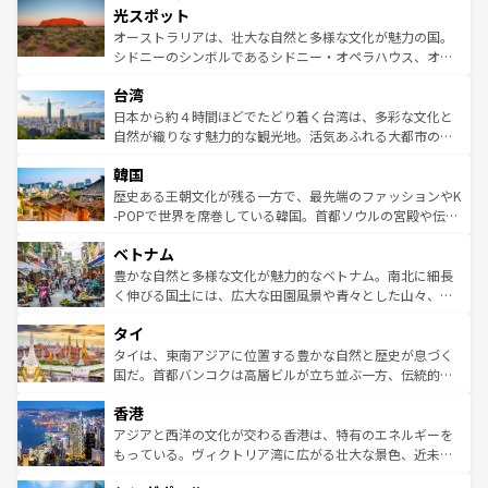
文化が魅力。旅行者はアメリカの各地域で異なる魅力を楽
島だが、静かな自然を求めるならマウイ島やカウアイ島が
光スポット
しみながら、その多様性と豊かな歴史を感じることができ
おすすめ。エメラルドグリーンに輝く海をはじめ、豊かな
オーストラリアは、壮大な自然と多様な文化が魅力の国。
るだろう。車でのロードトリップや列車の旅も、アメリカ
文化や歴史が息づいている。「アロハスピリット」と呼ば
シドニーのシンボルであるシドニー・オペラハウス、オー
ならではの贅沢な旅のスタイルだ。 なお、新着のアメリカ
れるおもてなしの心で訪れる人々を迎えてくれるハワイの
ストラリア東海岸北部に広がる大サンゴ礁地帯グレートバ
情報は
コンテンツ一覧
を参照してほしい。
人々、おいしいローカルフードやハワイアンミュージッ
台湾
リアリーフや大陸中央部にそびえるウルル（エアーズロッ
ク、伝統的なフラダンスなど、すべてがハワイの魅力を彩
ク）、タスマニアの美しい原生林やケアンズの熱帯雨林な
日本から約４時間ほどでたどり着く台湾は、多彩な文化と
っている。訪れるたびに新しい発見と感動が待っているハ
ど、見どころがたくさん。また、カフェやワイン、オージ
自然が織りなす魅力的な観光地。活気あふれる大都市の台
ワイを、存分に味わってほしい。 なお、新着のハワイ情報
ービーフなどの食文化も豊かで、美味しいものであふれて
北やノスタルジックな町並みが人気な九份（ジォウフェ
は
コンテンツ一覧
を参照してほしい。
韓国
いる。アクティビティも充実しており、サーフィンやダイ
ン）、静ひつな山岳地帯である台湾東部など、都市の喧騒
ビング、ハイキングなど、アウトドア好きにはたまらな
と山間の静けさが共存しており、訪れる人に新しい発見と
歴史ある王朝文化が残る一方で、最先端のファッションやK
い。オーストラリアの多彩な魅力を存分に味わいつくそ
驚きをもたらしてくれる。また、奥深い台湾の食文化も魅
-POPで世界を席巻している韓国。首都ソウルの宮殿や伝統
う。 なお、新着のオーストラリア情報は
コンテンツ一覧
を
力で、夜市などの屋台グルメから高級料理、ヘルシーで美
家屋が並ぶエリアでは韓国の歴史と文化に浸ることがで
参照してほしい。
ベトナム
容にもいいと評判のスイーツなど、バラエティ豊かな料理
き、地方に足を延ばせば四季折々の自然美を楽しむことが
が味わえる。 なお、新着の台湾情報は
コンテンツ一覧
を参
できる。そして、キムチや焼肉、絶品のストリートフード
豊かな自然と多様な文化が魅力的なベトナム。南北に細長
照してほしい。
まで、さまざまな韓国料理が待っている。夜には、韓国な
く伸びる国土には、広大な田園風景や青々とした山々、世
らではのナイトライフも堪能できる。あたたかいホスピタ
界遺産に登録された壮大な自然景観が点在し、都市部では
タイ
リティに包まれながら、韓国の多彩な魅力を心ゆくまで味
急速な発展と共に伝統が息づく。ハノイの古い町並みやホ
わってみてほしい。 なお、新着の韓国情報は
コンテンツ一
ーチミン市のフランス統治時代の建物も、独特の雰囲気を
タイは、東南アジアに位置する豊かな自然と歴史が息づく
覧
を参照してほしい。
醸し出している。また、バラエティの豊かさとおいしさで
国だ。首都バンコクは高層ビルが立ち並ぶ一方、伝統的な
世界中の食通を魅了してやまないベトナム料理も魅力のひ
寺院や市場がいたるところに点在し、古きよき文化と現代
香港
とつ。フォーやバインミー、ベトナムコーヒーなどは、ぜ
の活気が交差している。北部ではチェンマイなどの山岳地
ひ現地で味わいたい。どの地域を訪れてもあたたかい人々
帯で自然と触れ合い、南部ではプーケットやクラビの美し
アジアと西洋の文化が交わる香港は、特有のエネルギーを
が旅行者を迎えてくれるので、きっと忘れられない旅にな
いビーチでリゾート気分を楽しむことができる。タイ料理
もっている。ヴィクトリア湾に広がる壮大な景色、近未来
るはずだ。 なお、新着のベトナム情報は
コンテンツ一覧
を
は世界的に有名で、屋台から高級レストランまで味覚を刺
的なアートスポット、そして歴史と現代が融合した町並