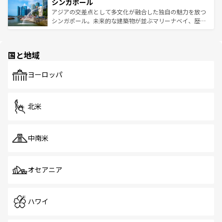
参照してほしい。
シンガポール
激する。気候は一年中温暖で、どの季節にも異なる楽しみ
み、どこを訪れても感動するはず。観光スポットが密集し
が待っている。親しみやすいタイの人々、仏教を中心とし
ており、効率よく見どころを回れるのも魅力。息をのむよ
アジアの交差点として多文化が融合した独自の魅力を放つ
た文化、そして多様な観光資源が、訪れる旅人を魅了し続
うな絶景から文化的な体験まで、香港を存分に楽しみ尽く
シンガポール。未来的な建築物が並ぶマリーナベイ、歴史
ける。 なお、新着のタイ情報は
コンテンツ一覧
を参照して
そう。 なお、新着の香港情報は
コンテンツ一覧
を参照して
と伝統を感じられるエスニックタウン、多数の緑豊かな公
ほしい。
ほしい。
園や自然保護区など、自然が調和した近代的な景観と文化
の多様性あふれるカラフルな町は、どこを歩いても新しい
国と地域
発見がある。さらに、治安のよさや充実した公共交通機関
も、旅行者にとっては魅力的なポイント。グルメも豊富
で、ホーカーズは地元の風情を楽しめる外せないスポット
ヨーロッパ
だ。訪れる人を飽きさせないシンガポールで、多様な魅力
を体感しよう。 なお、新着のシンガポール情報は
コンテン
ツ一覧
を参照してほしい。
北米
中南米
オセアニア
ハワイ