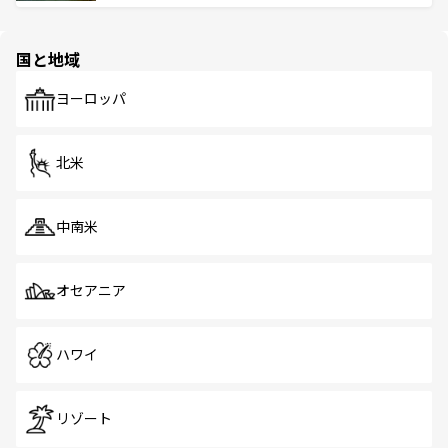
ける。 なお、新着のタイ情報は
コンテンツ一覧
を参照して
そう。 なお、新着の香港情報は
コンテンツ一覧
を参照して
と伝統を感じられるエスニックタウン、多数の緑豊かな公
ほしい。
ほしい。
園や自然保護区など、自然が調和した近代的な景観と文化
の多様性あふれるカラフルな町は、どこを歩いても新しい
国と地域
発見がある。さらに、治安のよさや充実した公共交通機関
も、旅行者にとっては魅力的なポイント。グルメも豊富
で、ホーカーズは地元の風情を楽しめる外せないスポット
ヨーロッパ
だ。訪れる人を飽きさせないシンガポールで、多様な魅力
を体感しよう。 なお、新着のシンガポール情報は
コンテン
ツ一覧
を参照してほしい。
北米
中南米
オセアニア
ハワイ
リゾート