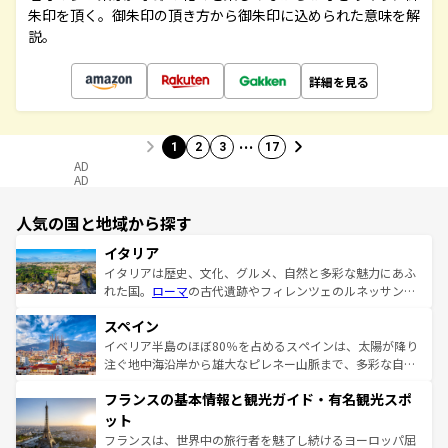
朱印を頂く。御朱印の頂き方から御朱印に込められた意味を解
説。
詳細を見る
…
1
2
3
17
AD
AD
人気の国と地域から探す
イタリア
イタリアは歴史、文化、グルメ、自然と多彩な魅力にあふ
れた国。
ローマ
の古代遺跡やフィレンツェのルネッサンス
美術、ヴェネツィアの運河など、歴史あるスポットはもち
スペイン
ろん、トスカーナの美しい田園風景やアマルフィ海岸の絶
景など、自然景観も見逃せない。観光の合間には、本場の
イベリア半島のほぼ80％を占めるスペインは、太陽が降り
ピザやパスタなど、絶品のイタリア料理を堪能することも
注ぐ地中海沿岸から雄大なピレネー山脈まで、多彩な自然
できる。朝目覚めてから夜眠るまで、すべての瞬間を楽し
と文化が詰まったヨーロッパ屈指の旅行先だ。多様な地域
フランスの基本情報と観光ガイド・有名観光スポ
ませてくれるイタリアで、忘れられない旅をしてみよう！
文化が根付くこの国では、情熱的なフラメンコ、熱気あふ
なお、新着のイタリア情報は
コンテンツ一覧
を参照してほ
れる闘牛、そして美味しいタパスが生活の一部となってい
ット
しい。
る。首都マドリードの洗練された雰囲気や、バルセロナの
フランスは、世界中の旅行者を魅了し続けるヨーロッパ屈