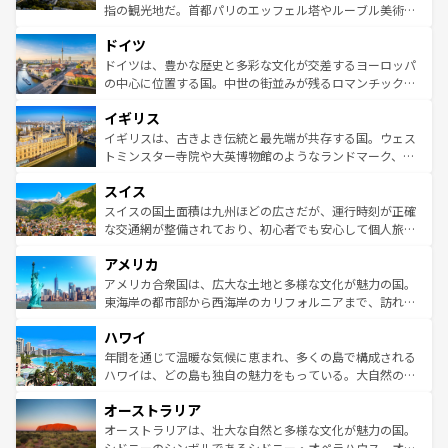
アートに溢れた街角から、地方では古代ローマ遺跡や中世
指の観光地だ。首都パリのエッフェル塔やルーブル美術館
の城塞都市、穏やかなビーチリゾートまで多彩な表情を見
といった象徴的なスポットから、田舎町の古風な美しさま
せる。地方によって風土や気候が異なるスペインはその個
ドイツ
で、幅広い魅力が詰まっている。華麗な宮殿、歴史的な大
性で訪れる人を魅了する。 なお、新着のスペイン情報は
コ
聖堂、美しいビーチ、そして豊かな自然が、訪れる者を心
ドイツは、豊かな歴史と多彩な文化が交差するヨーロッパ
ンテンツ一覧
を参照してほしい。
から魅了する。また、フランスは美食の国としても知ら
の中心に位置する国。中世の街並みが残るロマンチック街
れ、フランス料理はユネスコ無形文化遺産にも登録されて
道から、未来を先取りするようなモダンな都市まで多様な
イギリス
いる。シャンパンの発祥地であるランス、プロヴァンスの
顔を持つこの国は、どこを歩いても飽きることがない。ベ
香り高いラベンダー畑など、多彩な楽しみ方が可能だ。さ
ルリンの文化的活気、バイエルン州のアルプスの絶景、そ
イギリスは、古きよき伝統と最先端が共存する国。ウェス
らに、パリ以外の地域にも魅力が溢れており、どの街角に
してライン川沿いのワイン畑といった風景は必見。ビール
トミンスター寺院や大英博物館のようなランドマーク、歴
も豊かな歴史と文化が息づいている。パリ以外の個性あふ
とソーセージを味わいながら地元の人と過ごす楽しい時間
史ある大学都市、美しい丘陵地帯や牧歌的な風景など、エ
れる地方に足を運ぶとそれぞれで全く異なる文化を体験で
スイス
は、お酒好きな人にはぜひ体験してほしい。 なお、新着の
リアごとに異なる魅力がある。また、優雅なアフタヌーン
きるだろう。 なお、新着のフランス情報は
コンテンツ一覧
ドイツ情報は
コンテンツ一覧
を参照してほしい。
ティー、ビール好きにはたまらない英国パブ、サッカー観
スイスの国土面積は九州ほどの広さだが、運行時刻が正確
を参照してほしい。
戦など、本場だからこそできる体験も豊富。イギリスを旅
な交通網が整備されており、初心者でも安心して個人旅行
して楽しみつくそう。 なお、新着のイギリス情報は
コンテ
を楽しめる。日本同様に時刻表どおりの旅が可能だ。中世
アメリカ
ンツ一覧
を参照してほしい。
の建物がそのまま残る町や、スイスならではのユニークな
博物館もあり、アルプス観光だけでなく町歩きも満喫する
アメリカ合衆国は、広大な土地と多様な文化が魅力の国。
ことができる。国民の所得が高いため物価も高いが、旅行
東海岸の都市部から西海岸のカリフォルニアまで、訪れる
者向けの交通パス提供のサービスもあり、うまく活用すれ
場所ごとに異なる風景と体験が待っている。ニューヨーク
ハワイ
ば市内交通費無料で観光を楽しむこともできる。 なお、新
のような巨大都市は、観光、ショッピング、エンターテイ
着のスイス情報は
コンテンツ一覧
を参照してほしい。
ンメントが詰まった刺激的なスポットだ。一方、アメリカ
年間を通じて温暖な気候に恵まれ、多くの島で構成される
西部には大自然が広がり、グランドキャニオンやイエロー
ハワイは、どの島も独自の魅力をもっている。大自然の神
ストーン国立公園といった絶景が堪能できる。さらに、南
秘を感じたいなら、火山が生み出した壮大な景観を誇るハ
オーストラリア
部のニューオーリンズでは、音楽と美食が融合した独特の
ワイ島は見逃せない。また、定番の観光地といえばオアフ
文化が魅力。旅行者はアメリカの各地域で異なる魅力を楽
島だが、静かな自然を求めるならマウイ島やカウアイ島が
オーストラリアは、壮大な自然と多様な文化が魅力の国。
しみながら、その多様性と豊かな歴史を感じることができ
おすすめ。エメラルドグリーンに輝く海をはじめ、豊かな
シドニーのシンボルであるシドニー・オペラハウス、オー