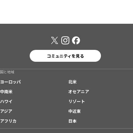
コミュニティを見る
国と地域
ヨーロッパ
北米
中南米
オセアニア
ハワイ
リゾート
アジア
中近東
アフリカ
日本