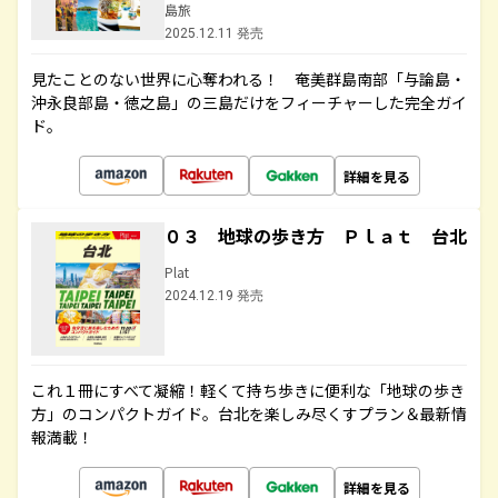
島旅
2025.12.11 発売
見たことのない世界に心奪われる！ 奄美群島南部「与論島・
沖永良部島・徳之島」の三島だけをフィーチャーした完全ガイ
ド。
詳細を見る
０３ 地球の歩き方 Ｐｌａｔ 台北
Plat
2024.12.19 発売
これ１冊にすべて凝縮！軽くて持ち歩きに便利な「地球の歩き
方」のコンパクトガイド。台北を楽しみ尽くすプラン＆最新情
報満載！
詳細を見る