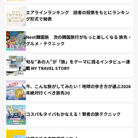
エアラインランキング 読者の投票をもとにランキン
グ形式で発表
Next韓国旅 次の韓国旅行がもっと楽しくなる 旅先・
グルメ・テクニック
旬な“あの人”が「旅」をテーマに語るインタビュー連
載 MY TRAVEL STORY
今、こんな旅がしてみたい！地球の歩き方が選ぶ2026
年絶対行くべき旅先30
コスパもタイパもかなえる！賢者の旅テクニック