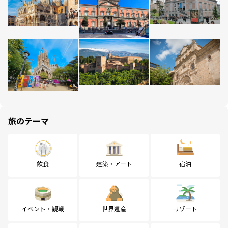
旅のテーマ
飲食
建築・アート
宿泊
イベント・観戦
世界遺産
リゾート