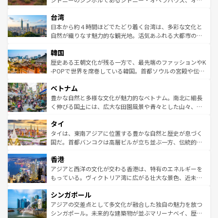
るだろう。車でのロードトリップや列車の旅も、アメリカ
文化や歴史が息づいている。「アロハスピリット」と呼ば
ストラリア東海岸北部に広がる大サンゴ礁地帯グレートバ
ならではの贅沢な旅のスタイルだ。 なお、新着のアメリカ
台湾
れるおもてなしの心で訪れる人々を迎えてくれるハワイの
リアリーフや大陸中央部にそびえるウルル（エアーズロッ
情報は
コンテンツ一覧
を参照してほしい。
人々、おいしいローカルフードやハワイアンミュージッ
ク）、タスマニアの美しい原生林やケアンズの熱帯雨林な
日本から約４時間ほどでたどり着く台湾は、多彩な文化と
ク、伝統的なフラダンスなど、すべてがハワイの魅力を彩
ど、見どころがたくさん。また、カフェやワイン、オージ
自然が織りなす魅力的な観光地。活気あふれる大都市の台
っている。訪れるたびに新しい発見と感動が待っているハ
ービーフなどの食文化も豊かで、美味しいものであふれて
北やノスタルジックな町並みが人気な九份（ジォウフェ
ワイを、存分に味わってほしい。 なお、新着のハワイ情報
韓国
いる。アクティビティも充実しており、サーフィンやダイ
ン）、静ひつな山岳地帯である台湾東部など、都市の喧騒
は
コンテンツ一覧
を参照してほしい。
ビング、ハイキングなど、アウトドア好きにはたまらな
と山間の静けさが共存しており、訪れる人に新しい発見と
歴史ある王朝文化が残る一方で、最先端のファッションやK
い。オーストラリアの多彩な魅力を存分に味わいつくそ
驚きをもたらしてくれる。また、奥深い台湾の食文化も魅
-POPで世界を席巻している韓国。首都ソウルの宮殿や伝統
う。 なお、新着のオーストラリア情報は
コンテンツ一覧
を
力で、夜市などの屋台グルメから高級料理、ヘルシーで美
家屋が並ぶエリアでは韓国の歴史と文化に浸ることがで
参照してほしい。
ベトナム
容にもいいと評判のスイーツなど、バラエティ豊かな料理
き、地方に足を延ばせば四季折々の自然美を楽しむことが
が味わえる。 なお、新着の台湾情報は
コンテンツ一覧
を参
できる。そして、キムチや焼肉、絶品のストリートフード
豊かな自然と多様な文化が魅力的なベトナム。南北に細長
照してほしい。
まで、さまざまな韓国料理が待っている。夜には、韓国な
く伸びる国土には、広大な田園風景や青々とした山々、世
らではのナイトライフも堪能できる。あたたかいホスピタ
界遺産に登録された壮大な自然景観が点在し、都市部では
タイ
リティに包まれながら、韓国の多彩な魅力を心ゆくまで味
急速な発展と共に伝統が息づく。ハノイの古い町並みやホ
わってみてほしい。 なお、新着の韓国情報は
コンテンツ一
ーチミン市のフランス統治時代の建物も、独特の雰囲気を
タイは、東南アジアに位置する豊かな自然と歴史が息づく
覧
を参照してほしい。
醸し出している。また、バラエティの豊かさとおいしさで
国だ。首都バンコクは高層ビルが立ち並ぶ一方、伝統的な
世界中の食通を魅了してやまないベトナム料理も魅力のひ
寺院や市場がいたるところに点在し、古きよき文化と現代
香港
とつ。フォーやバインミー、ベトナムコーヒーなどは、ぜ
の活気が交差している。北部ではチェンマイなどの山岳地
ひ現地で味わいたい。どの地域を訪れてもあたたかい人々
帯で自然と触れ合い、南部ではプーケットやクラビの美し
アジアと西洋の文化が交わる香港は、特有のエネルギーを
が旅行者を迎えてくれるので、きっと忘れられない旅にな
いビーチでリゾート気分を楽しむことができる。タイ料理
もっている。ヴィクトリア湾に広がる壮大な景色、近未来
るはずだ。 なお、新着のベトナム情報は
コンテンツ一覧
を
は世界的に有名で、屋台から高級レストランまで味覚を刺
的なアートスポット、そして歴史と現代が融合した町並
参照してほしい。
シンガポール
激する。気候は一年中温暖で、どの季節にも異なる楽しみ
み、どこを訪れても感動するはず。観光スポットが密集し
が待っている。親しみやすいタイの人々、仏教を中心とし
ており、効率よく見どころを回れるのも魅力。息をのむよ
アジアの交差点として多文化が融合した独自の魅力を放つ
た文化、そして多様な観光資源が、訪れる旅人を魅了し続
うな絶景から文化的な体験まで、香港を存分に楽しみ尽く
シンガポール。未来的な建築物が並ぶマリーナベイ、歴史