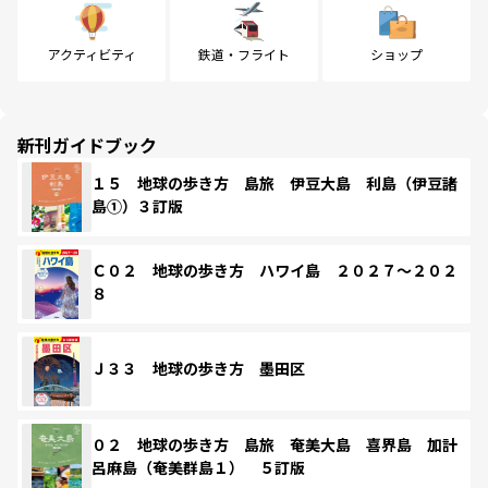
アクティビティ
鉄道・フライト
ショップ
新刊ガイドブック
１５ 地球の歩き方 島旅 伊豆大島 利島（伊豆諸
島①）３訂版
Ｃ０２ 地球の歩き方 ハワイ島 ２０２７～２０２
８
Ｊ３３ 地球の歩き方 墨田区
０２ 地球の歩き方 島旅 奄美大島 喜界島 加計
呂麻島（奄美群島１） ５訂版