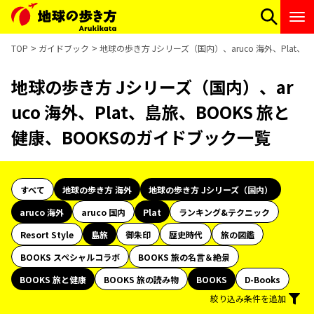
TOP
ガイドブック
地球の歩き方 Jシリーズ（国内）、aruco 海外、Plat、
地球の歩き方 Jシリーズ（国内）、ar
uco 海外、Plat、島旅、BOOKS 旅と
健康、BOOKSのガイドブック一覧
すべて
地球の歩き方 海外
地球の歩き方 Jシリーズ（国内）
aruco 海外
aruco 国内
Plat
ランキング&テクニック
Resort Style
島旅
御朱印
歴史時代
旅の図鑑
BOOKS スペシャルコラボ
BOOKS 旅の名言＆絶景
BOOKS 旅と健康
BOOKS 旅の読み物
BOOKS
D-Books
絞り込み条件を追加