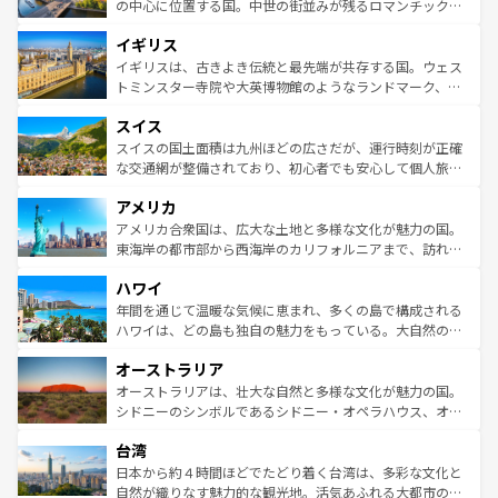
から魅了する。また、フランスは美食の国としても知ら
の中心に位置する国。中世の街並みが残るロマンチック街
れ、フランス料理はユネスコ無形文化遺産にも登録されて
道から、未来を先取りするようなモダンな都市まで多様な
イギリス
いる。シャンパンの発祥地であるランス、プロヴァンスの
顔を持つこの国は、どこを歩いても飽きることがない。ベ
香り高いラベンダー畑など、多彩な楽しみ方が可能だ。さ
ルリンの文化的活気、バイエルン州のアルプスの絶景、そ
イギリスは、古きよき伝統と最先端が共存する国。ウェス
らに、パリ以外の地域にも魅力が溢れており、どの街角に
してライン川沿いのワイン畑といった風景は必見。ビール
トミンスター寺院や大英博物館のようなランドマーク、歴
も豊かな歴史と文化が息づいている。パリ以外の個性あふ
とソーセージを味わいながら地元の人と過ごす楽しい時間
史ある大学都市、美しい丘陵地帯や牧歌的な風景など、エ
れる地方に足を運ぶとそれぞれで全く異なる文化を体験で
スイス
は、お酒好きな人にはぜひ体験してほしい。 なお、新着の
リアごとに異なる魅力がある。また、優雅なアフタヌーン
きるだろう。 なお、新着のフランス情報は
コンテンツ一覧
ドイツ情報は
コンテンツ一覧
を参照してほしい。
ティー、ビール好きにはたまらない英国パブ、サッカー観
スイスの国土面積は九州ほどの広さだが、運行時刻が正確
を参照してほしい。
戦など、本場だからこそできる体験も豊富。イギリスを旅
な交通網が整備されており、初心者でも安心して個人旅行
して楽しみつくそう。 なお、新着のイギリス情報は
コンテ
を楽しめる。日本同様に時刻表どおりの旅が可能だ。中世
アメリカ
ンツ一覧
を参照してほしい。
の建物がそのまま残る町や、スイスならではのユニークな
博物館もあり、アルプス観光だけでなく町歩きも満喫する
アメリカ合衆国は、広大な土地と多様な文化が魅力の国。
ことができる。国民の所得が高いため物価も高いが、旅行
東海岸の都市部から西海岸のカリフォルニアまで、訪れる
者向けの交通パス提供のサービスもあり、うまく活用すれ
場所ごとに異なる風景と体験が待っている。ニューヨーク
ハワイ
ば市内交通費無料で観光を楽しむこともできる。 なお、新
のような巨大都市は、観光、ショッピング、エンターテイ
着のスイス情報は
コンテンツ一覧
を参照してほしい。
ンメントが詰まった刺激的なスポットだ。一方、アメリカ
年間を通じて温暖な気候に恵まれ、多くの島で構成される
西部には大自然が広がり、グランドキャニオンやイエロー
ハワイは、どの島も独自の魅力をもっている。大自然の神
ストーン国立公園といった絶景が堪能できる。さらに、南
秘を感じたいなら、火山が生み出した壮大な景観を誇るハ
オーストラリア
部のニューオーリンズでは、音楽と美食が融合した独特の
ワイ島は見逃せない。また、定番の観光地といえばオアフ
文化が魅力。旅行者はアメリカの各地域で異なる魅力を楽
島だが、静かな自然を求めるならマウイ島やカウアイ島が
オーストラリアは、壮大な自然と多様な文化が魅力の国。
しみながら、その多様性と豊かな歴史を感じることができ
おすすめ。エメラルドグリーンに輝く海をはじめ、豊かな
シドニーのシンボルであるシドニー・オペラハウス、オー
るだろう。車でのロードトリップや列車の旅も、アメリカ
文化や歴史が息づいている。「アロハスピリット」と呼ば
ストラリア東海岸北部に広がる大サンゴ礁地帯グレートバ
ならではの贅沢な旅のスタイルだ。 なお、新着のアメリカ
台湾
れるおもてなしの心で訪れる人々を迎えてくれるハワイの
リアリーフや大陸中央部にそびえるウルル（エアーズロッ
情報は
コンテンツ一覧
を参照してほしい。
人々、おいしいローカルフードやハワイアンミュージッ
ク）、タスマニアの美しい原生林やケアンズの熱帯雨林な
日本から約４時間ほどでたどり着く台湾は、多彩な文化と
ク、伝統的なフラダンスなど、すべてがハワイの魅力を彩
ど、見どころがたくさん。また、カフェやワイン、オージ
自然が織りなす魅力的な観光地。活気あふれる大都市の台