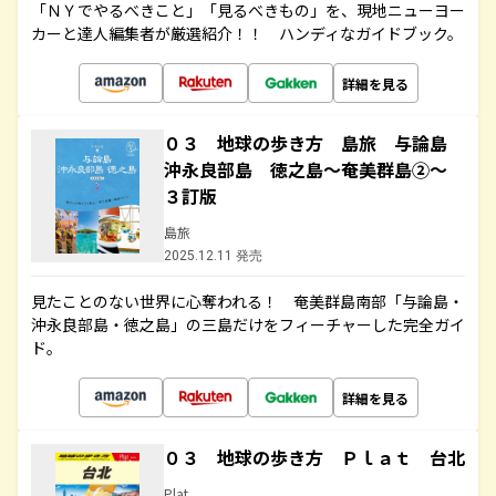
「ＮＹでやるべきこと」「見るべきもの」を、現地ニューヨー
カーと達人編集者が厳選紹介！！ ハンディなガイドブック。
詳細を見る
０３ 地球の歩き方 島旅 与論島
沖永良部島 徳之島～奄美群島②～
３訂版
島旅
2025.12.11 発売
見たことのない世界に心奪われる！ 奄美群島南部「与論島・
沖永良部島・徳之島」の三島だけをフィーチャーした完全ガイ
ド。
詳細を見る
０３ 地球の歩き方 Ｐｌａｔ 台北
Plat