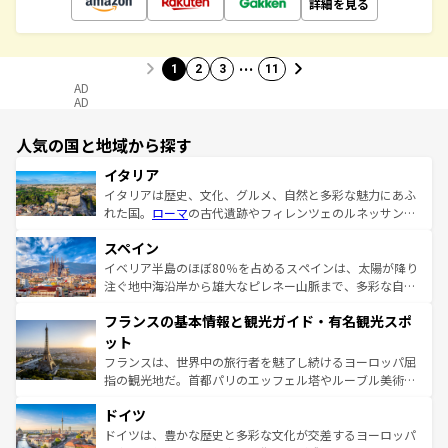
詳細を見る
…
1
2
3
11
AD
AD
人気の国と地域から探す
イタリア
イタリアは歴史、文化、グルメ、自然と多彩な魅力にあふ
れた国。
ローマ
の古代遺跡やフィレンツェのルネッサンス
美術、ヴェネツィアの運河など、歴史あるスポットはもち
スペイン
ろん、トスカーナの美しい田園風景やアマルフィ海岸の絶
景など、自然景観も見逃せない。観光の合間には、本場の
イベリア半島のほぼ80％を占めるスペインは、太陽が降り
ピザやパスタなど、絶品のイタリア料理を堪能することも
注ぐ地中海沿岸から雄大なピレネー山脈まで、多彩な自然
できる。朝目覚めてから夜眠るまで、すべての瞬間を楽し
と文化が詰まったヨーロッパ屈指の旅行先だ。多様な地域
フランスの基本情報と観光ガイド・有名観光スポ
ませてくれるイタリアで、忘れられない旅をしてみよう！
文化が根付くこの国では、情熱的なフラメンコ、熱気あふ
なお、新着のイタリア情報は
コンテンツ一覧
を参照してほ
れる闘牛、そして美味しいタパスが生活の一部となってい
ット
しい。
る。首都マドリードの洗練された雰囲気や、バルセロナの
フランスは、世界中の旅行者を魅了し続けるヨーロッパ屈
アートに溢れた街角から、地方では古代ローマ遺跡や中世
指の観光地だ。首都パリのエッフェル塔やルーブル美術館
の城塞都市、穏やかなビーチリゾートまで多彩な表情を見
といった象徴的なスポットから、田舎町の古風な美しさま
せる。地方によって風土や気候が異なるスペインはその個
ドイツ
で、幅広い魅力が詰まっている。華麗な宮殿、歴史的な大
性で訪れる人を魅了する。 なお、新着のスペイン情報は
コ
聖堂、美しいビーチ、そして豊かな自然が、訪れる者を心
ドイツは、豊かな歴史と多彩な文化が交差するヨーロッパ
ンテンツ一覧
を参照してほしい。