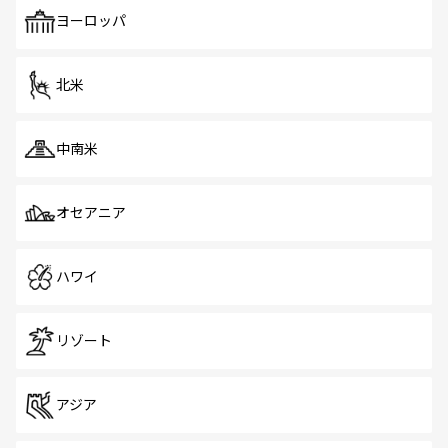
も、旅行者にとっては魅力的なポイント。グルメも豊富
で、ホーカーズは地元の風情を楽しめる外せないスポット
ヨーロッパ
だ。訪れる人を飽きさせないシンガポールで、多様な魅力
を体感しよう。 なお、新着のシンガポール情報は
コンテン
ツ一覧
を参照してほしい。
北米
中南米
オセアニア
ハワイ
リゾート
アジア