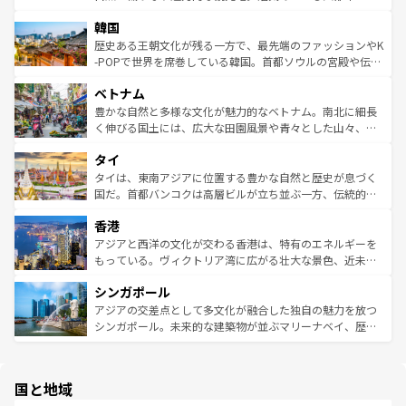
っている。訪れるたびに新しい発見と感動が待っているハ
ービーフなどの食文化も豊かで、美味しいものであふれて
北やノスタルジックな町並みが人気な九份（ジォウフェ
ワイを、存分に味わってほしい。 なお、新着のハワイ情報
韓国
いる。アクティビティも充実しており、サーフィンやダイ
ン）、静ひつな山岳地帯である台湾東部など、都市の喧騒
は
コンテンツ一覧
を参照してほしい。
ビング、ハイキングなど、アウトドア好きにはたまらな
と山間の静けさが共存しており、訪れる人に新しい発見と
歴史ある王朝文化が残る一方で、最先端のファッションやK
い。オーストラリアの多彩な魅力を存分に味わいつくそ
驚きをもたらしてくれる。また、奥深い台湾の食文化も魅
-POPで世界を席巻している韓国。首都ソウルの宮殿や伝統
う。 なお、新着のオーストラリア情報は
コンテンツ一覧
を
力で、夜市などの屋台グルメから高級料理、ヘルシーで美
家屋が並ぶエリアでは韓国の歴史と文化に浸ることがで
参照してほしい。
ベトナム
容にもいいと評判のスイーツなど、バラエティ豊かな料理
き、地方に足を延ばせば四季折々の自然美を楽しむことが
が味わえる。 なお、新着の台湾情報は
コンテンツ一覧
を参
できる。そして、キムチや焼肉、絶品のストリートフード
豊かな自然と多様な文化が魅力的なベトナム。南北に細長
照してほしい。
まで、さまざまな韓国料理が待っている。夜には、韓国な
く伸びる国土には、広大な田園風景や青々とした山々、世
らではのナイトライフも堪能できる。あたたかいホスピタ
界遺産に登録された壮大な自然景観が点在し、都市部では
タイ
リティに包まれながら、韓国の多彩な魅力を心ゆくまで味
急速な発展と共に伝統が息づく。ハノイの古い町並みやホ
わってみてほしい。 なお、新着の韓国情報は
コンテンツ一
ーチミン市のフランス統治時代の建物も、独特の雰囲気を
タイは、東南アジアに位置する豊かな自然と歴史が息づく
覧
を参照してほしい。
醸し出している。また、バラエティの豊かさとおいしさで
国だ。首都バンコクは高層ビルが立ち並ぶ一方、伝統的な
世界中の食通を魅了してやまないベトナム料理も魅力のひ
寺院や市場がいたるところに点在し、古きよき文化と現代
香港
とつ。フォーやバインミー、ベトナムコーヒーなどは、ぜ
の活気が交差している。北部ではチェンマイなどの山岳地
ひ現地で味わいたい。どの地域を訪れてもあたたかい人々
帯で自然と触れ合い、南部ではプーケットやクラビの美し
アジアと西洋の文化が交わる香港は、特有のエネルギーを
が旅行者を迎えてくれるので、きっと忘れられない旅にな
いビーチでリゾート気分を楽しむことができる。タイ料理
もっている。ヴィクトリア湾に広がる壮大な景色、近未来
るはずだ。 なお、新着のベトナム情報は
コンテンツ一覧
を
は世界的に有名で、屋台から高級レストランまで味覚を刺
的なアートスポット、そして歴史と現代が融合した町並
参照してほしい。
シンガポール
激する。気候は一年中温暖で、どの季節にも異なる楽しみ
み、どこを訪れても感動するはず。観光スポットが密集し
が待っている。親しみやすいタイの人々、仏教を中心とし
ており、効率よく見どころを回れるのも魅力。息をのむよ
アジアの交差点として多文化が融合した独自の魅力を放つ
た文化、そして多様な観光資源が、訪れる旅人を魅了し続
うな絶景から文化的な体験まで、香港を存分に楽しみ尽く
シンガポール。未来的な建築物が並ぶマリーナベイ、歴史
ける。 なお、新着のタイ情報は
コンテンツ一覧
を参照して
そう。 なお、新着の香港情報は
コンテンツ一覧
を参照して
と伝統を感じられるエスニックタウン、多数の緑豊かな公
ほしい。
ほしい。
園や自然保護区など、自然が調和した近代的な景観と文化
の多様性あふれるカラフルな町は、どこを歩いても新しい
国と地域
発見がある。さらに、治安のよさや充実した公共交通機関