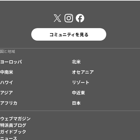
コミュニティを見る
国と地域
ヨーロッパ
北米
中南米
オセアニア
ハワイ
リゾート
アジア
中近東
アフリカ
日本
ウェブマガジン
特派員ブログ
ガイドブック
ニュース