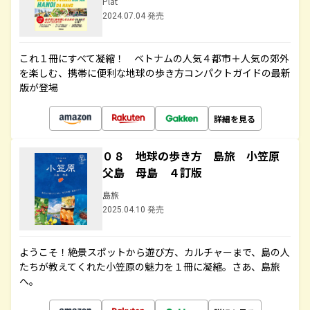
Plat
2024.07.04 発売
これ１冊にすべて凝縮！ ベトナムの人気４都市＋人気の郊外
を楽しむ、携帯に便利な地球の歩き方コンパクトガイドの最新
版が登場
詳細を見る
０８ 地球の歩き方 島旅 小笠原
父島 母島 ４訂版
島旅
2025.04.10 発売
ようこそ！絶景スポットから遊び方、カルチャーまで、島の人
たちが教えてくれた小笠原の魅力を１冊に凝縮。さあ、島旅
へ。