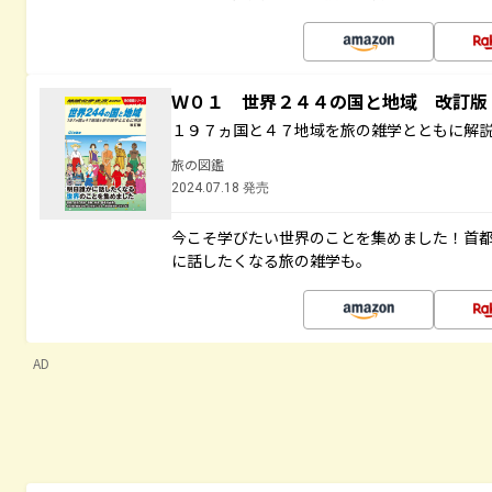
Ｗ０１ 世界２４４の国と地域 改訂版
１９７ヵ国と４７地域を旅の雑学とともに解
旅の図鑑
2024.07.18 発売
今こそ学びたい世界のことを集めました！首
に話したくなる旅の雑学も。
AD