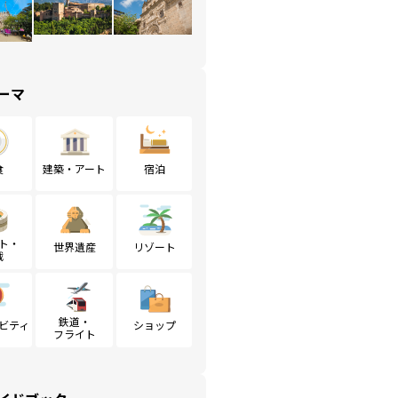
ーマ
食
建築・アート
宿泊
ト・
世界遺産
リゾート
戦
鉄道・
ビティ
ショップ
フライト