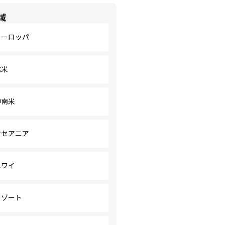
域
ヨーロッパ
北米
中南米
オセアニア
ハワイ
リゾート