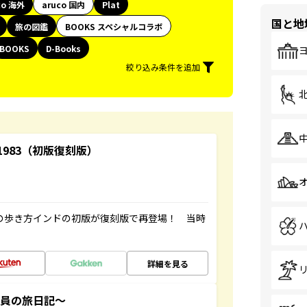
co 海外
aruco 国内
Plat
国と地
旅の図鑑
BOOKS スペシャルコラボ
BOOKS
D-Books
絞り込み条件を追加
-1983（初版復刻版）
球の歩き方インドの初版が復刻版で再登場！ 当時
詳細を見る
社員の旅日記～