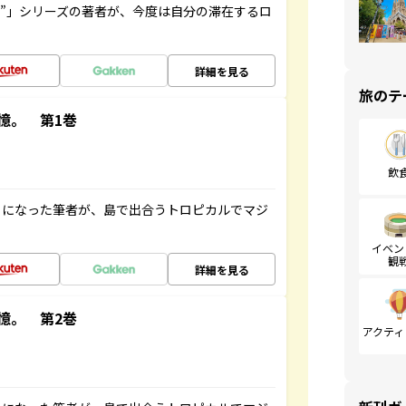
ト”」シリーズの著者が、今度は自分の滞在するロ
詳細を見る
旅のテ
憶。 第1巻
飲
とになった筆者が、島で出合うトロピカルでマジ
イベン
観
詳細を見る
憶。 第2巻
アクティ