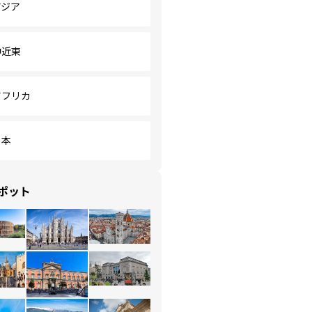
アジア
中近東
アフリカ
日本
ポット