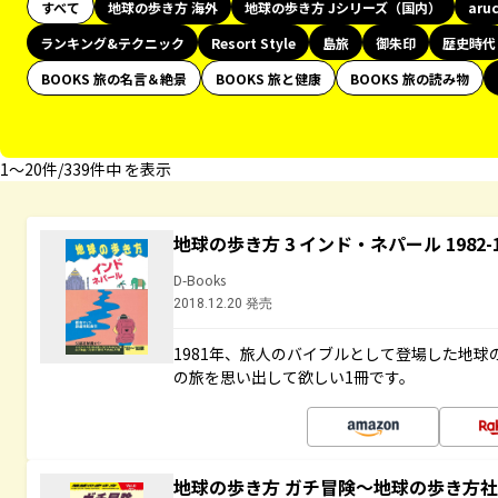
すべて
地球の歩き方 海外
地球の歩き方 Jシリーズ（国内）
aru
ランキング&テクニック
Resort Style
島旅
御朱印
歴史時代
BOOKS 旅の名言＆絶景
BOOKS 旅と健康
BOOKS 旅の読み物
1〜20件/339件中 を表示
地球の歩き方 3 インド・ネパール 1982
D-Books
2018.12.20 発売
1981年、旅人のバイブルとして登場した地
の旅を思い出して欲しい1冊です。
地球の歩き方 ガチ冒険～地球の歩き方