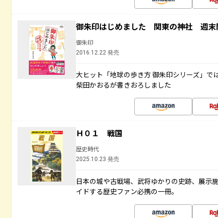
御朱印はじめました 関東の神社 週末
御朱印
2016.12.22 発売
大ヒット「地球の歩き方 御朱印シリーズ」で
柴田かおるが書きおろしました
Ｈ０１ 戦国
歴史時代
2025.10.23 発売
日本の城や古戦場、武将ゆかりの史跡、展示
イドする歴史ファン必携の一冊。