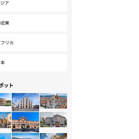
アジア
中近東
アフリカ
日本
ポット