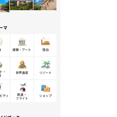
ーマ
食
建築・アート
宿泊
ト・
世界遺産
リゾート
戦
鉄道・
ビティ
ショップ
フライト