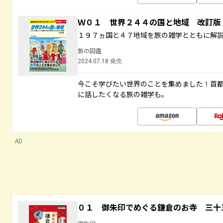
Ｗ０１ 世界２４４の国と地域 改訂版
１９７ヵ国と４７地域を旅の雑学とともに解
旅の図鑑
2024.07.18 発売
今こそ学びたい世界のことを集めました！首
に話したくなる旅の雑学も。
AD
０１ 御朱印でめぐる鎌倉のお寺 三十