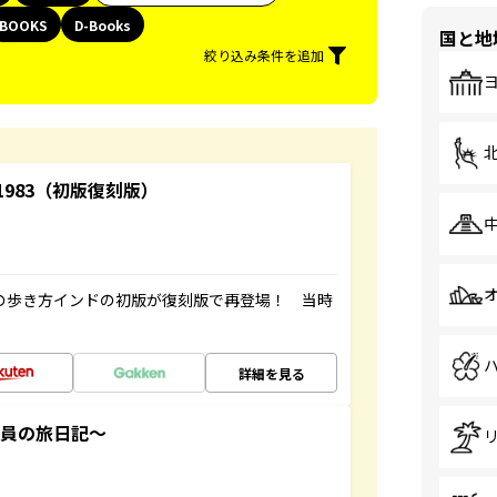
BOOKS
D-Books
国と地
絞り込み条件を追加
-1983（初版復刻版）
球の歩き方インドの初版が復刻版で再登場！ 当時
詳細を見る
社員の旅日記～