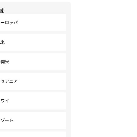
域
ヨーロッパ
北米
中南米
オセアニア
ハワイ
リゾート