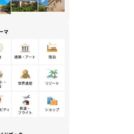
ーマ
食
建築・アート
宿泊
ト・
世界遺産
リゾート
戦
鉄道・
ビティ
ショップ
フライト