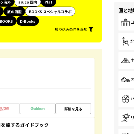
co 海外
aruco 国内
Plat
国と地
旅の図鑑
BOOKS スペシャルコラボ
BOOKS
D-Books
絞り込み条件を追加
詳細を見る
未来の国を旅するガイドブック