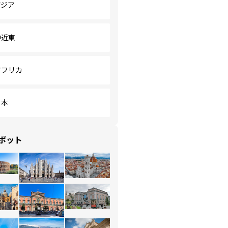
アジア
中近東
アフリカ
日本
ポット