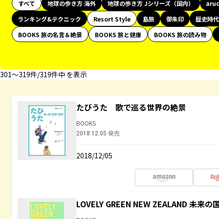
すべて
地球の歩き方 海外
地球の歩き方 Jシリーズ（国内）
aru
ランキング&テクニック
Resort Style
島旅
御朱印
歴史時代
BOOKS 旅の名言＆絶景
BOOKS 旅と健康
BOOKS 旅の読み物
301〜319件/319件中 を表示
たびうた 歌で巡る世界の絶景
BOOKS
2018.12.05 発売
2018/12/05
LOVELY GREEN NEW ZEALAND 