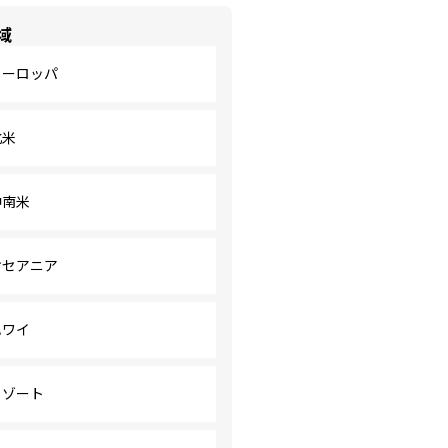
域
ヨーロッパ
北米
中南米
オセアニア
ハワイ
リゾート