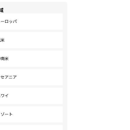
域
ヨーロッパ
北米
中南米
オセアニア
ハワイ
リゾート