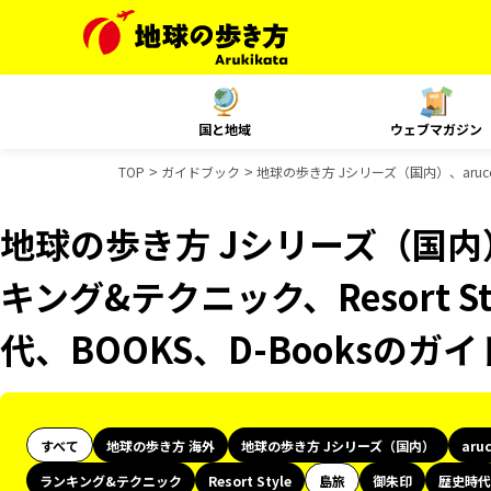
国と地域
ウェブマガジン
TOP
ガイドブック
地球の歩き方 Jシリーズ（国内）、aruco
地球の歩き方 Jシリーズ（国内）
キング&テクニック、Resort 
代、BOOKS、D-Booksのガ
すべて
地球の歩き方 海外
地球の歩き方 Jシリーズ（国内）
aru
ランキング&テクニック
Resort Style
島旅
御朱印
歴史時代