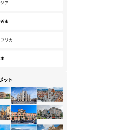
アジア
中近東
アフリカ
日本
ポット