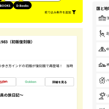
BOOKS
D-Books
国と地
絞り込み条件を追加
-1983（初版復刻版）
球の歩き方インドの初版が復刻版で再登場！ 当時
詳細を見る
社員の旅日記～