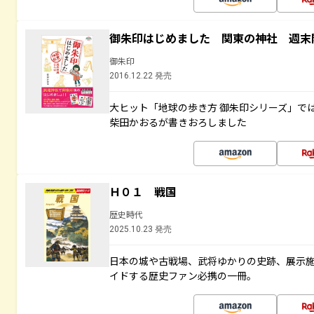
御朱印はじめました 関東の神社 週末
御朱印
2016.12.22 発売
大ヒット「地球の歩き方 御朱印シリーズ」で
柴田かおるが書きおろしました
Ｈ０１ 戦国
歴史時代
2025.10.23 発売
日本の城や古戦場、武将ゆかりの史跡、展示
イドする歴史ファン必携の一冊。