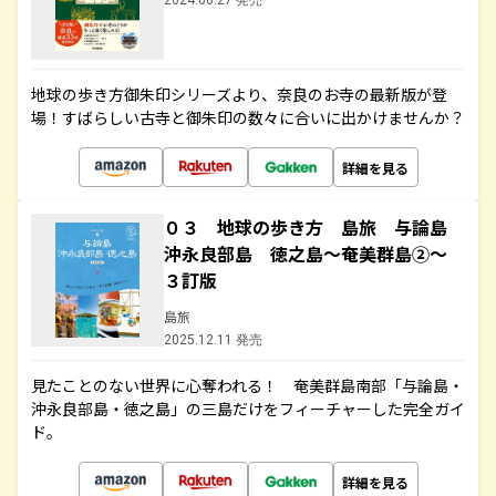
2024.06.27 発売
地球の歩き方御朱印シリーズより、奈良のお寺の最新版が登
場！すばらしい古寺と御朱印の数々に合いに出かけませんか？
詳細を見る
０３ 地球の歩き方 島旅 与論島
沖永良部島 徳之島～奄美群島②～
３訂版
島旅
2025.12.11 発売
見たことのない世界に心奪われる！ 奄美群島南部「与論島・
沖永良部島・徳之島」の三島だけをフィーチャーした完全ガイ
ド。
詳細を見る