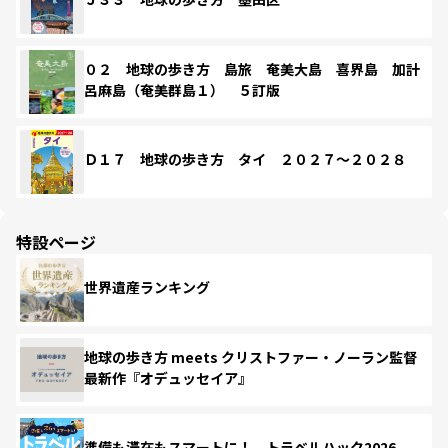
０２ 地球の歩き方 島旅 奄美大島 喜界島 加計
呂麻島（奄美群島１） ５訂版
Ｄ１７ 地球の歩き方 タイ ２０２７～２０２８
特設ページ
世界遺産ランキング
地球の歩き方 meets クリストファー・ノーラン監督
最新作『オデュッセイア』
準備も滞在もスマートに！ トラベルハック2026