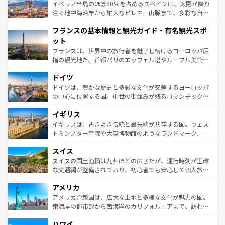
景など、自然景観も見逃せない。観光の合間には、本場の
イベリア半島のほぼ80％を占めるスペインは、太陽が降り
ピザやパスタなど、絶品のイタリア料理を堪能することも
注ぐ地中海沿岸から雄大なピレネー山脈まで、多彩な自然
できる。朝目覚めてから夜眠るまで、すべての瞬間を楽し
と文化が詰まったヨーロッパ屈指の旅行先だ。多様な地域
フランスの基本情報と観光ガイド・有名観光スポ
ませてくれるイタリアで、忘れられない旅をしてみよう！
文化が根付くこの国では、情熱的なフラメンコ、熱気あふ
なお、新着のイタリア情報は
コンテンツ一覧
を参照してほ
れる闘牛、そして美味しいタパスが生活の一部となってい
ット
しい。
る。首都マドリードの洗練された雰囲気や、バルセロナの
フランスは、世界中の旅行者を魅了し続けるヨーロッパ屈
アートに溢れた街角から、地方では古代ローマ遺跡や中世
指の観光地だ。首都パリのエッフェル塔やルーブル美術館
の城塞都市、穏やかなビーチリゾートまで多彩な表情を見
といった象徴的なスポットから、田舎町の古風な美しさま
せる。地方によって風土や気候が異なるスペインはその個
ドイツ
で、幅広い魅力が詰まっている。華麗な宮殿、歴史的な大
性で訪れる人を魅了する。 なお、新着のスペイン情報は
コ
聖堂、美しいビーチ、そして豊かな自然が、訪れる者を心
ドイツは、豊かな歴史と多彩な文化が交差するヨーロッパ
ンテンツ一覧
を参照してほしい。
から魅了する。また、フランスは美食の国としても知ら
の中心に位置する国。中世の街並みが残るロマンチック街
れ、フランス料理はユネスコ無形文化遺産にも登録されて
道から、未来を先取りするようなモダンな都市まで多様な
イギリス
いる。シャンパンの発祥地であるランス、プロヴァンスの
顔を持つこの国は、どこを歩いても飽きることがない。ベ
香り高いラベンダー畑など、多彩な楽しみ方が可能だ。さ
ルリンの文化的活気、バイエルン州のアルプスの絶景、そ
イギリスは、古きよき伝統と最先端が共存する国。ウェス
らに、パリ以外の地域にも魅力が溢れており、どの街角に
してライン川沿いのワイン畑といった風景は必見。ビール
トミンスター寺院や大英博物館のようなランドマーク、歴
も豊かな歴史と文化が息づいている。パリ以外の個性あふ
とソーセージを味わいながら地元の人と過ごす楽しい時間
史ある大学都市、美しい丘陵地帯や牧歌的な風景など、エ
れる地方に足を運ぶとそれぞれで全く異なる文化を体験で
スイス
は、お酒好きな人にはぜひ体験してほしい。 なお、新着の
リアごとに異なる魅力がある。また、優雅なアフタヌーン
きるだろう。 なお、新着のフランス情報は
コンテンツ一覧
ドイツ情報は
コンテンツ一覧
を参照してほしい。
ティー、ビール好きにはたまらない英国パブ、サッカー観
スイスの国土面積は九州ほどの広さだが、運行時刻が正確
を参照してほしい。
戦など、本場だからこそできる体験も豊富。イギリスを旅
な交通網が整備されており、初心者でも安心して個人旅行
して楽しみつくそう。 なお、新着のイギリス情報は
コンテ
を楽しめる。日本同様に時刻表どおりの旅が可能だ。中世
アメリカ
ンツ一覧
を参照してほしい。
の建物がそのまま残る町や、スイスならではのユニークな
博物館もあり、アルプス観光だけでなく町歩きも満喫する
アメリカ合衆国は、広大な土地と多様な文化が魅力の国。
ことができる。国民の所得が高いため物価も高いが、旅行
東海岸の都市部から西海岸のカリフォルニアまで、訪れる
者向けの交通パス提供のサービスもあり、うまく活用すれ
場所ごとに異なる風景と体験が待っている。ニューヨーク
ハワイ
ば市内交通費無料で観光を楽しむこともできる。 なお、新
のような巨大都市は、観光、ショッピング、エンターテイ