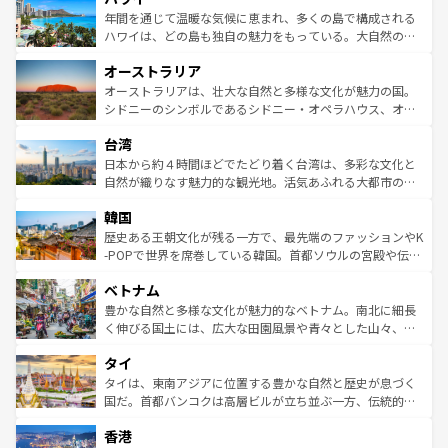
着のスイス情報は
コンテンツ一覧
を参照してほしい。
ンメントが詰まった刺激的なスポットだ。一方、アメリカ
年間を通じて温暖な気候に恵まれ、多くの島で構成される
西部には大自然が広がり、グランドキャニオンやイエロー
ハワイは、どの島も独自の魅力をもっている。大自然の神
ストーン国立公園といった絶景が堪能できる。さらに、南
秘を感じたいなら、火山が生み出した壮大な景観を誇るハ
オーストラリア
部のニューオーリンズでは、音楽と美食が融合した独特の
ワイ島は見逃せない。また、定番の観光地といえばオアフ
文化が魅力。旅行者はアメリカの各地域で異なる魅力を楽
島だが、静かな自然を求めるならマウイ島やカウアイ島が
オーストラリアは、壮大な自然と多様な文化が魅力の国。
しみながら、その多様性と豊かな歴史を感じることができ
おすすめ。エメラルドグリーンに輝く海をはじめ、豊かな
シドニーのシンボルであるシドニー・オペラハウス、オー
るだろう。車でのロードトリップや列車の旅も、アメリカ
文化や歴史が息づいている。「アロハスピリット」と呼ば
ストラリア東海岸北部に広がる大サンゴ礁地帯グレートバ
ならではの贅沢な旅のスタイルだ。 なお、新着のアメリカ
台湾
れるおもてなしの心で訪れる人々を迎えてくれるハワイの
リアリーフや大陸中央部にそびえるウルル（エアーズロッ
情報は
コンテンツ一覧
を参照してほしい。
人々、おいしいローカルフードやハワイアンミュージッ
ク）、タスマニアの美しい原生林やケアンズの熱帯雨林な
日本から約４時間ほどでたどり着く台湾は、多彩な文化と
ク、伝統的なフラダンスなど、すべてがハワイの魅力を彩
ど、見どころがたくさん。また、カフェやワイン、オージ
自然が織りなす魅力的な観光地。活気あふれる大都市の台
っている。訪れるたびに新しい発見と感動が待っているハ
ービーフなどの食文化も豊かで、美味しいものであふれて
北やノスタルジックな町並みが人気な九份（ジォウフェ
ワイを、存分に味わってほしい。 なお、新着のハワイ情報
韓国
いる。アクティビティも充実しており、サーフィンやダイ
ン）、静ひつな山岳地帯である台湾東部など、都市の喧騒
は
コンテンツ一覧
を参照してほしい。
ビング、ハイキングなど、アウトドア好きにはたまらな
と山間の静けさが共存しており、訪れる人に新しい発見と
歴史ある王朝文化が残る一方で、最先端のファッションやK
い。オーストラリアの多彩な魅力を存分に味わいつくそ
驚きをもたらしてくれる。また、奥深い台湾の食文化も魅
-POPで世界を席巻している韓国。首都ソウルの宮殿や伝統
う。 なお、新着のオーストラリア情報は
コンテンツ一覧
を
力で、夜市などの屋台グルメから高級料理、ヘルシーで美
家屋が並ぶエリアでは韓国の歴史と文化に浸ることがで
参照してほしい。
ベトナム
容にもいいと評判のスイーツなど、バラエティ豊かな料理
き、地方に足を延ばせば四季折々の自然美を楽しむことが
が味わえる。 なお、新着の台湾情報は
コンテンツ一覧
を参
できる。そして、キムチや焼肉、絶品のストリートフード
豊かな自然と多様な文化が魅力的なベトナム。南北に細長
照してほしい。
まで、さまざまな韓国料理が待っている。夜には、韓国な
く伸びる国土には、広大な田園風景や青々とした山々、世
らではのナイトライフも堪能できる。あたたかいホスピタ
界遺産に登録された壮大な自然景観が点在し、都市部では
タイ
リティに包まれながら、韓国の多彩な魅力を心ゆくまで味
急速な発展と共に伝統が息づく。ハノイの古い町並みやホ
わってみてほしい。 なお、新着の韓国情報は
コンテンツ一
ーチミン市のフランス統治時代の建物も、独特の雰囲気を
タイは、東南アジアに位置する豊かな自然と歴史が息づく
覧
を参照してほしい。
醸し出している。また、バラエティの豊かさとおいしさで
国だ。首都バンコクは高層ビルが立ち並ぶ一方、伝統的な
世界中の食通を魅了してやまないベトナム料理も魅力のひ
寺院や市場がいたるところに点在し、古きよき文化と現代
香港
とつ。フォーやバインミー、ベトナムコーヒーなどは、ぜ
の活気が交差している。北部ではチェンマイなどの山岳地