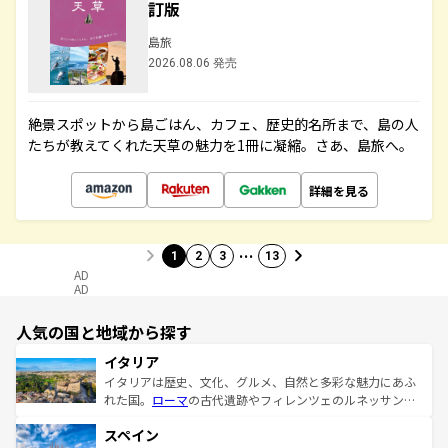
訂版
島旅
2026.08.06 発売
絶景スポットから島ごはん、カフェ、歴史的名所まで、島の人
たちが教えてくれた天草の魅力を1冊に凝縮。さあ、島旅へ。
詳細を見る
…
1
2
3
13
AD
AD
人気の国と地域から探す
イタリア
イタリアは歴史、文化、グルメ、自然と多彩な魅力にあふ
れた国。
ローマ
の古代遺跡やフィレンツェのルネッサンス
美術、ヴェネツィアの運河など、歴史あるスポットはもち
スペイン
ろん、トスカーナの美しい田園風景やアマルフィ海岸の絶