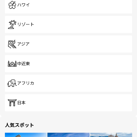
ハワイ
リゾート
アジア
中近東
アフリカ
日本
人気スポット