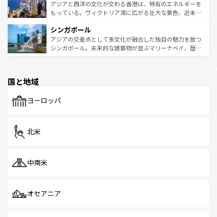
ひ現地で味わいたい。どの地域を訪れてもあたたかい人々
帯で自然と触れ合い、南部ではプーケットやクラビの美し
アジアと西洋の文化が交わる香港は、特有のエネルギーを
が旅行者を迎えてくれるので、きっと忘れられない旅にな
いビーチでリゾート気分を楽しむことができる。タイ料理
もっている。ヴィクトリア湾に広がる壮大な景色、近未来
るはずだ。 なお、新着のベトナム情報は
コンテンツ一覧
を
は世界的に有名で、屋台から高級レストランまで味覚を刺
的なアートスポット、そして歴史と現代が融合した町並
参照してほしい。
シンガポール
激する。気候は一年中温暖で、どの季節にも異なる楽しみ
み、どこを訪れても感動するはず。観光スポットが密集し
が待っている。親しみやすいタイの人々、仏教を中心とし
ており、効率よく見どころを回れるのも魅力。息をのむよ
アジアの交差点として多文化が融合した独自の魅力を放つ
た文化、そして多様な観光資源が、訪れる旅人を魅了し続
うな絶景から文化的な体験まで、香港を存分に楽しみ尽く
シンガポール。未来的な建築物が並ぶマリーナベイ、歴史
ける。 なお、新着のタイ情報は
コンテンツ一覧
を参照して
そう。 なお、新着の香港情報は
コンテンツ一覧
を参照して
と伝統を感じられるエスニックタウン、多数の緑豊かな公
ほしい。
ほしい。
園や自然保護区など、自然が調和した近代的な景観と文化
の多様性あふれるカラフルな町は、どこを歩いても新しい
国と地域
発見がある。さらに、治安のよさや充実した公共交通機関
も、旅行者にとっては魅力的なポイント。グルメも豊富
で、ホーカーズは地元の風情を楽しめる外せないスポット
ヨーロッパ
だ。訪れる人を飽きさせないシンガポールで、多様な魅力
を体感しよう。 なお、新着のシンガポール情報は
コンテン
ツ一覧
を参照してほしい。
北米
中南米
オセアニア